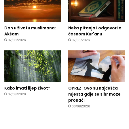
Dan u životu muslimana:
Neka pitanja i odgovori o
Akšam
časnom Kur'anu
07/08/2026
07/08/2026
Kako imati lijep život?
OPREZ: Ovo su najčešća
mjesta gdje se sihr moze
07/08/2026
pronaći
06/08/2026