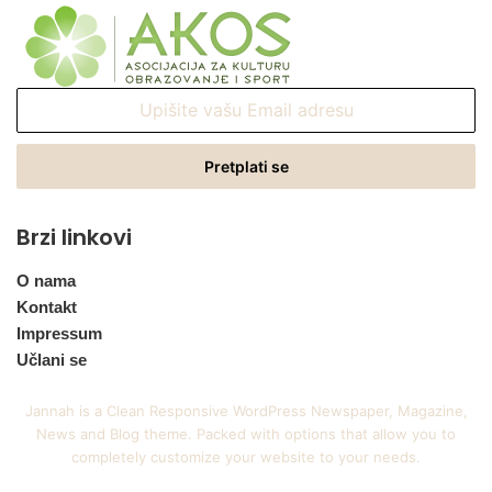
Upišite
vašu
Email
adresu
Brzi linkovi
O nama
Kontakt
Impressum
Učlani se
Jannah is a Clean Responsive WordPress Newspaper, Magazine,
News and Blog theme. Packed with options that allow you to
completely customize your website to your needs.