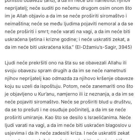
poništiti obavezu (ahd), a da im neće biti nametnut njihov
neprijatelj; neće suditi po nečemu drugom osim onom što
im je Allah objavio a da im se neće proširiti siromaštvo i
neimaština; neće se među ljudima pojaviti nemoral a da se
neće proširiti i smrt; neće varati na vagi, a da im neće biti
uskraćena ljetina i krizne godine; i neće uskratiti zekat, a
da im neće biti uskraćena kiša.” (El-Džamiu’s-Sagir, 3945)
Ljudi neće prekršiti ono na šta su se obavezali Allahu ili
svoju obavezu spram drugih a da im se neće nametnuti
njihov neprijatelj kao odmazda za njihovo kršenje obaveze
koju su uzeli da ispoštuju. Potom, neće zanemariti ono što
je objavljeno u Kur’anu, namjerno ili iz neznanja, a da im se
neće pojaviti siromaštvo. Neće se proširiti blud u društvu,
da se to prešuti i ne osuđuje počinitelj, a da im se neće
proširiti umiranje. Kao što se desilo s Israelićanima. Neće
ljudi varati na vagi, a da im neće biti uskraćen blagoslov u
usjevima i da ih neće zadesiti kriza. I neće uskratiti zekat