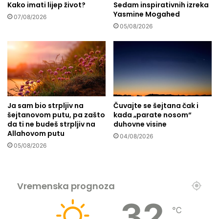
j
Kako imati lijep život?
Sedam inspirativnih izreka
p
Yasmine Mogahed
k
r
07/08/2026
o
i
05/08/2026
j
č
i
u
o
o
s
h
t
i
a
d
v
ž
Ja sam bio strpljiv na
Čuvajte se šejtana čak i
i
r
šejtanovom putu, pa zašto
kada „parate nosom“
o
i
da ti ne budeš strpljiv na
duhovne visine
n
…
Allahovom putu
04/08/2026
o
.
05/08/2026
š
t
o
j
Vremenska prognoza
e
A
32
℃
l