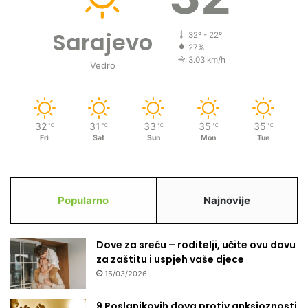
l
a
h
Sarajevo
32º - 22º
z
27%
a
3.03 km/h
Vedro
b
r
a
n
32
31
33
35
35
℃
℃
℃
℃
℃
i
Fri
Sat
Sun
Mon
Tue
o
!
Popularno
Najnovije
Dove za sreću – roditelji, učite ovu dovu
za zaštitu i uspjeh vaše djece
15/03/2026
9 Poslanikovih dova protiv anksioznosti