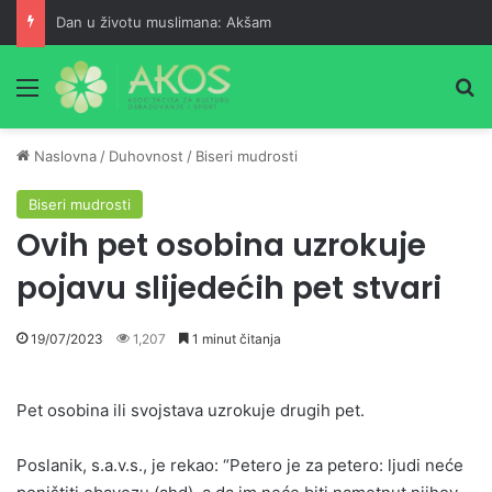
Dan u životu muslimana: Akšam
Meni
Pr
Naslovna
/
Duhovnost
/
Biseri mudrosti
Biseri mudrosti
Ovih pet osobina uzrokuje
pojavu slijedećih pet stvari
19/07/2023
1,207
1 minut čitanja
Pet osobina ili svojstava uzrokuje drugih pet.
Poslanik, s.a.v.s., je rekao: “Petero je za petero: ljudi neće