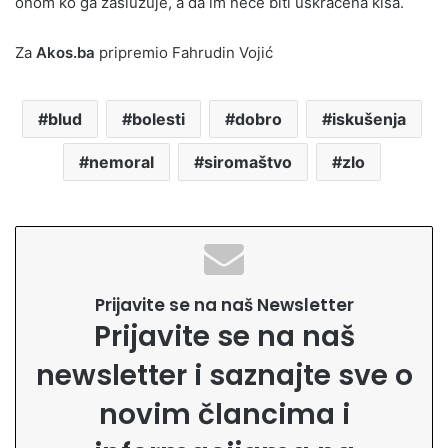
onom ko ga zaslužuje, a da im neće biti uskraćena kiša.
Za
Akos.ba
pripremio Fahrudin Vojić
blud
bolesti
dobro
iskušenja
nemoral
siromaštvo
zlo
Prijavite se na naš Newsletter
Prijavite se na naš
newsletter i saznajte sve o
novim člancima i