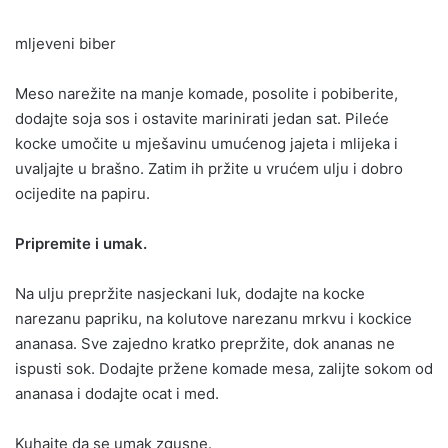
mljeveni biber
Meso narežite na manje komade, posolite i pobiberite,
dodajte soja sos i ostavite marinirati jedan sat. Pileće
kocke umočite u mješavinu umućenog jajeta i mlijeka i
uvaljajte u brašno. Zatim ih pržite u vrućem ulju i dobro
ocijedite na papiru.
Pripremite i umak.
Na ulju prepržite nasjeckani luk, dodajte na kocke
narezanu papriku, na kolutove narezanu mrkvu i kockice
ananasa. Sve zajedno kratko prepržite, dok ananas ne
ispusti sok. Dodajte pržene komade mesa, zalijte sokom od
ananasa i dodajte ocat i med.
Kuhajte da se umak zgusne.