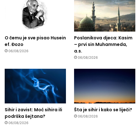
O čemu je sve pisao Husein
Poslanikova djeca: Kasim
ef. Đozo
– prvi sin Muhammeda,
a.s.
06/08/2026
06/08/2026
Sihir i zavist: Moć sihira ili
Šta je sihir i kako se liječi?
podrška šejtana?
06/08/2026
06/08/2026