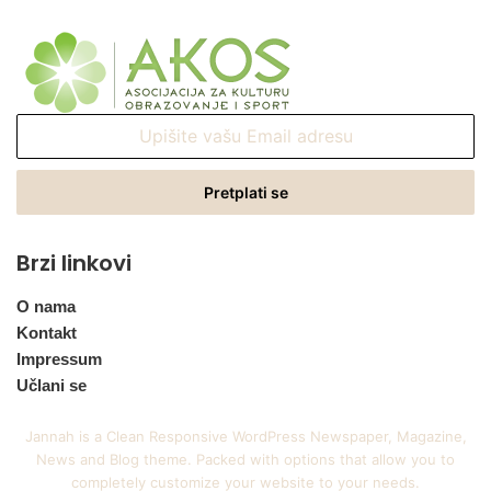
Upišite
vašu
Email
adresu
Brzi linkovi
O nama
Kontakt
Impressum
Učlani se
Jannah is a Clean Responsive WordPress Newspaper, Magazine,
News and Blog theme. Packed with options that allow you to
completely customize your website to your needs.