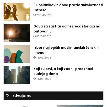
o
9 Poslanikovih dova protiv anksioznosti
v
i stresa
a
23/04/2026
c
Dova za zaštitu od nesreća i belaja na
putovanju
02/04/2025
Izbor najljepših muslimanskih ženskih
imena
15/09/2023
Koji su prvi, a koji zadnji predznaci
Sudnjeg dana
14/05/2026
Izdvajamo