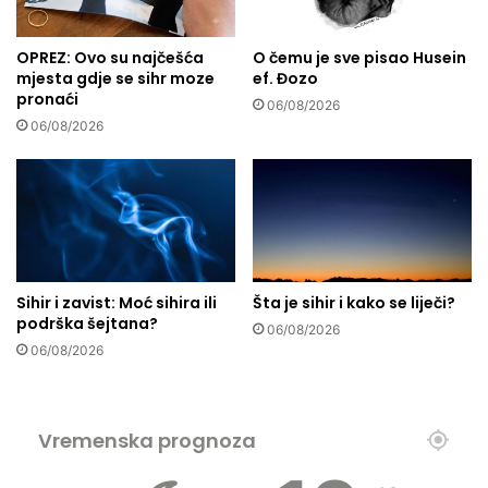
a
d
n
o
OPREZ: Ovo su najčešća
O čemu je sve pisao Husein
p
mjesta gdje se sihr moze
ef. Đozo
r
pronaći
i
06/08/2026
v
06/08/2026
r
e
d
n
i
h
s
Sihir i zavist: Moć sihira ili
Šta je sihir i kako se liječi?
u
podrška šejtana?
06/08/2026
b
06/08/2026
j
e
k
a
Vremenska prognoza
t
a