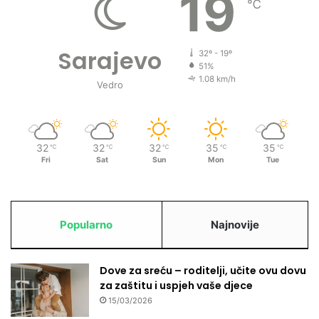
19
u
℃
i
n
d
Sarajevo
32º - 19º
u
51%
s
1.08 km/h
Vedro
t
r
i
j
32
32
32
35
35
℃
℃
℃
℃
℃
s
Fri
Sat
Sun
Mon
Tue
k
o
j
z
Popularno
Najnovije
o
n
i
Dove za sreću – roditelji, učite ovu dovu
R
za zaštitu i uspjeh vaše djece
a
j
15/03/2026
l