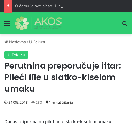
O čemu je sve pisao Husein ef. Đozo
Meni
Pr
Naslovna
/
U Fokusu
U Fokusu
Perutnina preporučuje iftar:
Pileći file u slatko-kiselom
umaku
24/05/2018
280
1 minut čitanja
Danas pripremamo piletinu u slatko-kiselom umaku.