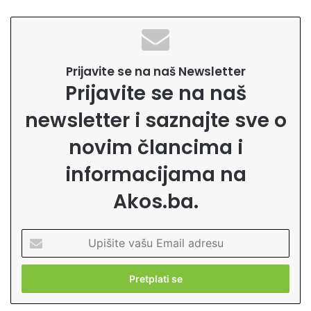
Prijavite se na naš Newsletter
Prijavite se na naš
newsletter i saznajte sve o
novim člancima i
informacijama na
Akos.ba.
U
p
i
š
i
t