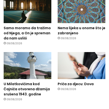
Samo moramo da tražimo
Nema lijeka u onome što je
od Njega, a On je spreman
zabranjeno
da nam usliši
09/08/2026
09/08/2026
U Milatkovićima kod
Priča za djecu: Dova
Čajniča otvorena džamija
09/08/2026
srušena 1943. godine
09/08/2026