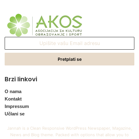
Upišite
vašu
Email
adresu
Brzi linkovi
O nama
Kontakt
Impressum
Učlani se
Jannah is a Clean Responsive WordPress Newspaper, Magazine,
News and Blog theme. Packed with options that allow you to