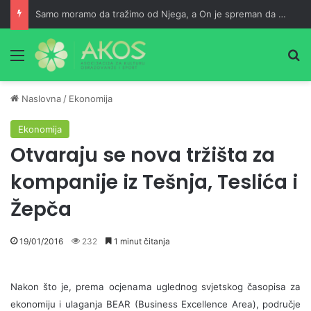
Samo moramo da tražimo od Njega, a On je spreman da nam usliši
Meni
Pr
Naslovna
/
Ekonomija
Ekonomija
Otvaraju se nova tržišta za
kompanije iz Tešnja, Teslića i
Žepča
19/01/2016
232
1 minut čitanja
Nakon što je, prema ocjenama uglednog svjetskog časopisa za
ekonomiju i ulaganja BEAR (Business Excellence Area), područje