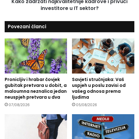
Kako zadržati najkvalitetnije kadrove i privući
B
a
i
investitore u IT sektor?
t
s
i
e
n
Povezani članci
r
a
i
j
m
k
o
v
j
a
e
l
s
i
t
t
a
Pronicljiv i hrabar čovjek
Savjeti stručnjaka: Vaš
e
gubitak pretvara u dobit, a
uspjeh u poslu zavisi od
r
t
maloumna neznalica jedan
vašeg odnosa prema
e
n
neuspjeh pretvara u dva
ljudima
k
i
o
07/08/2026
05/08/2026
j
n
e
e
k
"
a
d
r