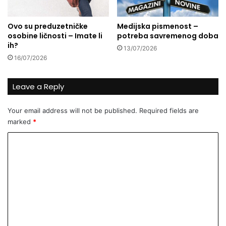
o
v
Ovo su preduzetničke
Medijska pismenost –
e
osobine ličnosti – Imate li
potreba savremenog doba
i
ih?
13/07/2026
p
16/07/2026
r
i
v
Leave a Reply
u
ć
Your email address will not be published.
Required fields are
i
marked
*
i
n
C
v
o
e
s
m
t
m
i
t
e
o
n
r