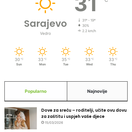
31
Sarajevo
31º - 19º
30%
2.2 km/h
Vedro
30
33
35
33
33
℃
℃
℃
℃
℃
Sun
Mon
Tue
Wed
Thu
Popularno
Najnovije
Dove za sreću – roditelji, učite ovu dovu
za zaštitu i uspjeh vaše djece
15/03/2026