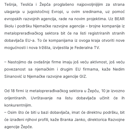
Tešnja, Teslića i Žepča proglašeno najpovoljnijijim za strana
ulaganja u jugoistočnoj Evropi, u ovim sredinama, uz pomoć
evropskih razvojnih agencija, rade na novim projektima.
Uz BEAR
školu i podršku Njemačke razvojne agencije – brojne kompanije iz
metaloprerađivačkog sektora bit će na listi registriranih stranih
dobavljača EU-a. To će kompanijama iz ovoga kraja otvoriti nove
mogućnosti i nova tržišta, izvijestila je Federalna TV.
– Nastojimo da ovdašnje firme imaju još veću aktivnost, još veću
povezanost sa njemačkim i drugim EU firmama, kaže Nedim
Sinanović iz Njemačke razvojne agencije GIZ.
Od 18 firmi iz metaloprerađivačkog sektora u Žepču, 10 je izvozno
orijentiranih.
Uvrštavanje na listu dobavljača učinit će ih
konkurentnijim.
– Osim što će biti u bazi dobavljača, imat će direktnu podršku, bit
će izrađeni njihovi profili, kaže Branka Janko, direktorica Razvojne
agencije Žepče.