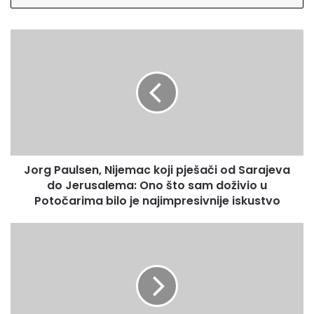
t
e
J
v
o
a
r
š
g
u
P
E
a
m
u
a
l
i
s
l
Jorg Paulsen, Nijemac koji pješači od Sarajeva
e
a
do Jerusalema: Ono što sam doživio u
n
d
,
Potočarima bilo je najimpresivnije iskustvo
r
N
e
i
V
s
j
i
u
e
t
m
a
a
m
c
i