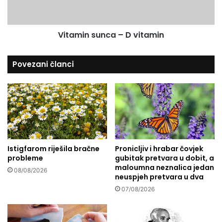
k
n
o
s
j
u
i
Vitamin sunca – D vitamin
n
p
c
j
a
Povezani članci
e
–
š
D
a
v
č
i
i
t
o
a
d
m
S
i
a
Istigfarom riješila bračne
Pronicljiv i hrabar čovjek
n
probleme
gubitak pretvara u dobit, a
r
maloumna neznalica jedan
a
08/08/2026
neuspjeh pretvara u dva
j
e
07/08/2026
v
a
d