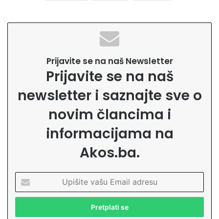
Prijavite se na naš Newsletter
Prijavite se na naš
newsletter i saznajte sve o
novim člancima i
informacijama na
Akos.ba.
U
p
i
š
i