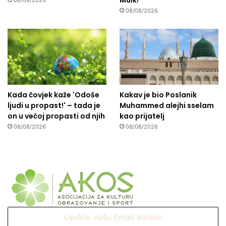
Mulk!
08/08/2026
s
08/08/2026
t
v
o
Kada čovjek kaže 'Odoše
Kakav je bio Poslanik
ljudi u propast!' – tada je
Muhammed alejhi sselam
on u većoj propasti od njih
kao prijatelj
08/08/2026
08/08/2026
Upišite
vašu