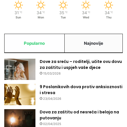
d
o
31
34
35
34
34
℃
℃
℃
℃
℃
ž
Sun
Mon
Tue
Wed
Thu
i
v
i
o
Popularno
Najnovije
u
P
o
Dove za sreću – roditelji, učite ovu dovu
t
za zaštitu i uspjeh vaše djece
o
15/03/2026
č
a
r
9 Poslanikovih dova protiv anksioznosti
i
i stresa
m
23/04/2026
a
b
Dova za zaštitu od nesreća i belaja na
i
putovanju
l
02/04/2025