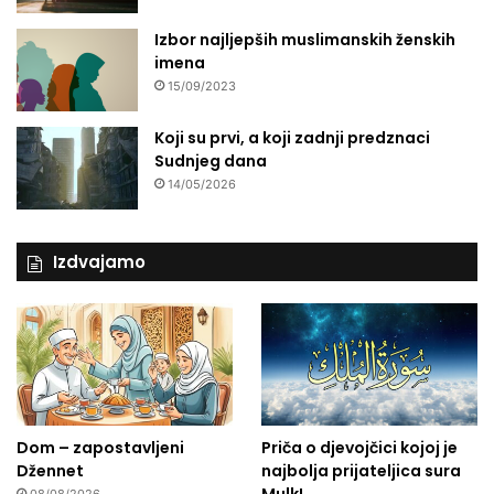
o
j
Izbor najljepših muslimanskih ženskih
e
imena
n
15/09/2023
a
j
Koji su prvi, a koji zadnji predznaci
i
Sudnjeg dana
m
14/05/2026
p
r
e
s
Izdvajamo
i
v
n
i
j
e
i
s
Dom – zapostavljeni
Priča o djevojčici kojoj je
k
Džennet
najbolja prijateljica sura
u