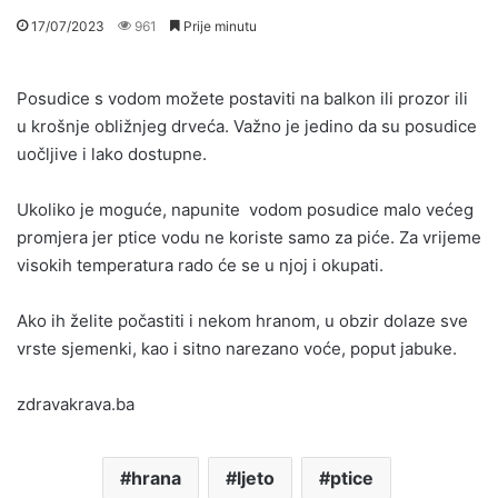
17/07/2023
961
Prije minutu
Posudice s vodom možete postaviti na balkon ili prozor ili
u krošnje obližnjeg drveća. Važno je jedino da su posudice
uočljive i lako dostupne.
Ukoliko je moguće, napunite vodom posudice malo većeg
promjera jer ptice vodu ne koriste samo za piće. Za vrijeme
visokih temperatura rado će se u njoj i okupati.
Ako ih želite počastiti i nekom hranom, u obzir dolaze sve
vrste sjemenki, kao i sitno narezano voće, poput jabuke.
zdravakrava.ba
hrana
ljeto
ptice