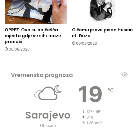
o
J
e
r
OPREZ: Ovo su najčešća
O čemu je sve pisao Husein
u
mjesta gdje se sihr moze
ef. Đozo
s
pronaći
06/08/2026
a
06/08/2026
l
e
m
a
Vremenska prognoza
:
O
19
℃
n
o
š
t
Sarajevo
31º - 16º
o
81%
s
1.36 km/h
Oblačno
a
m