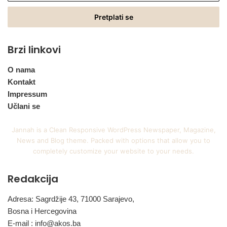
Email
adresu
Brzi linkovi
O nama
Kontakt
Impressum
Učlani se
Jannah is a Clean Responsive WordPress Newspaper, Magazine,
News and Blog theme. Packed with options that allow you to
completely customize your website to your needs.
Redakcija
Adresa: Sagrdžije 43, 71000 Sarajevo,
Bosna i Hercegovina
E-mail :
info@akos.ba