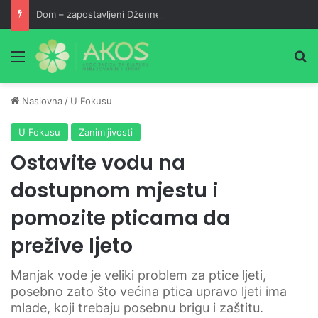
Dom – zapostavljeni Džennet
Meni
Pr
Naslovna
/
U Fokusu
U Fokusu
Zanimljivosti
Ostavite vodu na
dostupnom mjestu i
pomozite pticama da
prežive ljeto
Manjak vode je veliki problem za ptice ljeti,
posebno zato što većina ptica upravo ljeti ima
mlade, koji trebaju posebnu brigu i zaštitu.