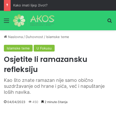
Kako imati lijep život?
Meni
Pr
Naslovna
/
Duhovnost
/
Islamske teme
Islamske teme
U Fokusu
Osjetite li ramazansku
refleksiju
Kao što znate ramazan nije samo obično
suzdržavanje od hrane i pića, već i napuštanje
loših navika.
04/04/2023
450
2 minute čitanja