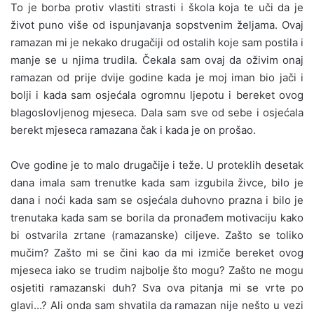
To je borba protiv vlastiti strasti i škola koja te uči da je
život puno više od ispunjavanja sopstvenim željama. Ovaj
ramazan mi je nekako drugačiji od ostalih koje sam postila i
manje se u njima trudila. Čekala sam ovaj da oživim onaj
ramazan od prije dvije godine kada je moj iman bio jači i
bolji i kada sam osjećala ogromnu ljepotu i bereket ovog
blagoslovljenog mjeseca. Dala sam sve od sebe i osjećala
berekt mjeseca ramazana čak i kada je on prošao.
Ove godine je to malo drugačije i teže. U proteklih desetak
dana imala sam trenutke kada sam izgubila živce, bilo je
dana i noći kada sam se osjećala duhovno prazna i bilo je
trenutaka kada sam se borila da pronađem motivaciju kako
bi ostvarila zrtane (ramazanske) ciljeve. Zašto se toliko
mučim? Zašto mi se čini kao da mi izmiče bereket ovog
mjeseca iako se trudim najbolje što mogu? Zašto ne mogu
osjetiti ramazanski duh? Sva ova pitanja mi se vrte po
glavi…? Ali onda sam shvatila da ramazan nije nešto u vezi