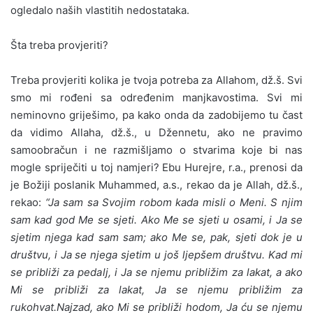
ogledalo naših vlastitih nedostataka.
Šta treba provjeriti?
Treba provjeriti kolika je tvoja potreba za Allahom, dž.š. Svi
smo mi rođeni sa određenim manjkavostima. Svi mi
neminovno griješimo, pa kako onda da zadobijemo tu čast
da vidimo Allaha, dž.š., u Džennetu, ako ne pravimo
samoobračun i ne razmišljamo o stvarima koje bi nas
mogle spriječiti u toj namjeri? Ebu Hurejre, r.a., prenosi da
je Božiji poslanik Muhammed, a.s., rekao da je Allah, dž.š.,
rekao:
“Ja sam sa Svojim robom kada misli o Meni. S njim
sam kad god Me se sjeti. Ako Me se sjeti u osami, i Ja se
sjetim njega kad sam sam; ako Me se, pak, sjeti dok je u
društvu, i Ja se njega sjetim u još ljepšem društvu. Kad mi
se približi za pedalj, i Ja se njemu približim za lakat, a ako
Mi se približi za lakat, Ja se njemu približim za
rukohvat.Najzad, ako Mi se približi hodom, Ja ću se njemu