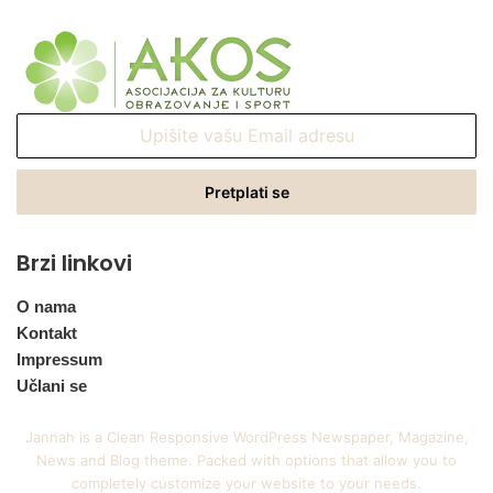
Upišite
vašu
Email
adresu
Brzi linkovi
O nama
Kontakt
Impressum
Učlani se
Jannah is a Clean Responsive WordPress Newspaper, Magazine,
News and Blog theme. Packed with options that allow you to
completely customize your website to your needs.