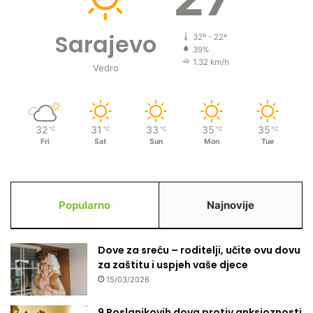
Sarajevo
32º - 22º
39%
1.32 km/h
Vedro
32
31
33
35
35
℃
℃
℃
℃
℃
Fri
Sat
Sun
Mon
Tue
Popularno
Najnovije
Dove za sreću – roditelji, učite ovu dovu
za zaštitu i uspjeh vaše djece
15/03/2026
9 Poslanikovih dova protiv anksioznosti