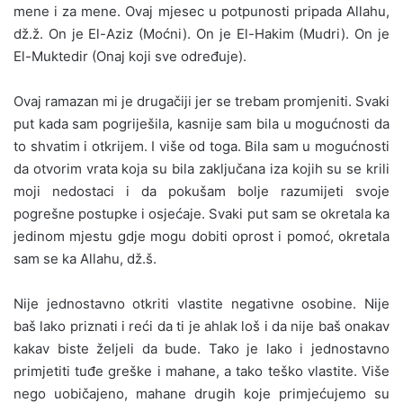
mene i za mene. Ovaj mjesec u potpunosti pripada Allahu,
dž.ž. On je El-Aziz (Moćni). On je El-Hakim (Mudri). On je
El-Muktedir (Onaj koji sve određuje).
Ovaj ramazan mi je drugačiji jer se trebam promjeniti. Svaki
put kada sam pogriješila, kasnije sam bila u mogućnosti da
to shvatim i otkrijem. I više od toga. Bila sam u mogućnosti
da otvorim vrata koja su bila zaključana iza kojih su se krili
moji nedostaci i da pokušam bolje razumijeti svoje
pogrešne postupke i osjećaje. Svaki put sam se okretala ka
jedinom mjestu gdje mogu dobiti oprost i pomoć, okretala
sam se ka Allahu, dž.š.
Nije jednostavno otkriti vlastite negativne osobine. Nije
baš lako priznati i reći da ti je ahlak loš i da nije baš onakav
kakav biste željeli da bude. Tako je lako i jednostavno
primjetiti tuđe greške i mahane, a tako teško vlastite. Više
nego uobičajeno, mahane drugih koje primjećujemo su