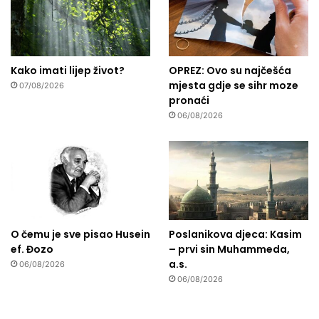
Kako imati lijep život?
OPREZ: Ovo su najčešća
mjesta gdje se sihr moze
07/08/2026
pronaći
06/08/2026
O čemu je sve pisao Husein
Poslanikova djeca: Kasim
ef. Đozo
– prvi sin Muhammeda,
a.s.
06/08/2026
06/08/2026