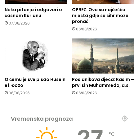
a
a
n
Neka pitanja i odgovori o
OPREZ: Ovo su najčešća
r
časnom Kur'anu
mjesta gdje se sihr moze
t
s
pronaći
a
k
07/08/2026
i
i
06/08/2026
i
m
n
e
s
n
p
i
i
r
a
O čemu je sve pisao Husein
Poslanikova djeca: Kasim –
c
ef. Đozo
prvi sin Muhammeda, a.s.
i
06/08/2026
06/08/2026
j
a
Vremenska prognoza
27
℃