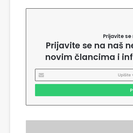
Prijavite s
Prijavite se na naš n
novim člancima i in
U
p
i
š
i
t
e
v
a
D
š
o