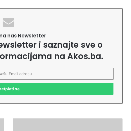
e na naš Newsletter
ewsletter i saznajte sve o
formacijama na Akos.ba.
R
i