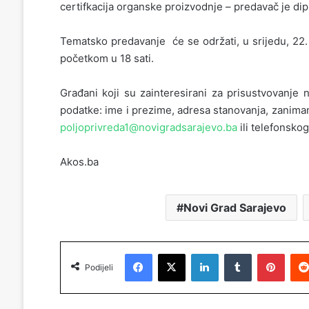
certifkacija organske proizvodnje – predavač je di
Tematsko predavanje će se održati, u srijedu, 22.
početkom u
18 sati.
Građani koji su zainteresirani za prisustvovanje
podatke: ime i prezime, adresa stanovanja, zaniman
poljoprivreda1@novigradsarajevo.ba
ili telefonsko
Akos.ba
Novi Grad Sarajevo
Facebook
X
LinkedIn
Tumblr
Pinterest
Podijeli