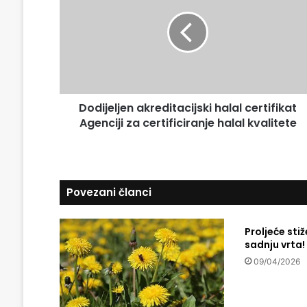
u
d
E
i
m
j
a
e
i
l
l
j
a
e
d
Dodijeljen akreditacijski halal certifikat
n
r
Agenciji za certificiranje halal kvalitete
a
e
k
s
r
u
e
d
Povezani članci
i
t
a
Proljeće stiž
c
sadnju vrta!
i
09/04/2026
j
s
k