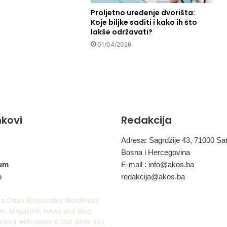
b
n
Proljetno uređenje dvorišta:
Koje biljke saditi i kako ih što
o
lakše održavati?
s
t
01/04/2026
d
a
p
o
z
i
inkovi
Redakcija
t
i
v
Adresa: Sagrdžije 43, 71000 Sa
n
Bosna i Hercegovina
o
um
E-mail :
info@akos.ba
t
e
redakcija@akos.ba
r
a
 a Clean Responsive WordPress
n
r, Magazine, News and Blog
s
cked with options that allow you
f