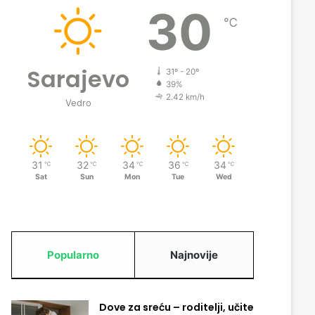
30
℃
Sarajevo
31º - 20º
39%
2.42 km/h
Vedro
31
32
34
36
34
℃
℃
℃
℃
℃
Sat
Sun
Mon
Tue
Wed
Popularno
Najnovije
Dove za sreću – roditelji, učite