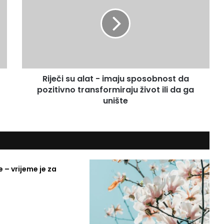
j
e
č
i
s
u
a
Riječi su alat - imaju sposobnost da
l
pozitivno transformiraju život ili da ga
a
t
unište
-
i
m
a
j
u
e – vrijeme je za
s
p
o
s
o