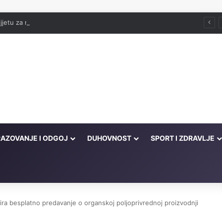
jjetu za namaz
AZOVANJE I ODGOJ
DUHOVNOST
SPORT I ZDRAVLJE
ra besplatno predavanje o organskoj poljoprivrednoj proizvodnji