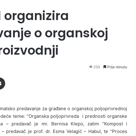
 organizira
anje o organskoj
roizvodnji
259
Prije minutu
Podijeli putem Emaila
ematsko predavanje za građane o organskoj poljoprivrednoj
jedeće teme: “Organska poljoprivreda i prednosti organske
ača – predavač je mr. Bernisa Klepo, zatim “Kompost i
 – predavač je prof. dr. Esma Velagić – Habul, te “Proces