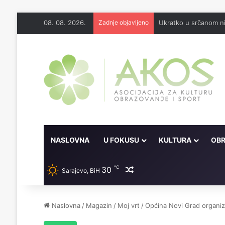
08. 08. 2026.
Zadnje objavljeno
Ukratko u srčanom ni
NASLOVNA
U FOKUSU
KULTURA
OBR
℃
30
Random članak
Sarajevo, BiH
Naslovna
/
Magazin
/
Moj vrt
/
Općina Novi Grad organizi