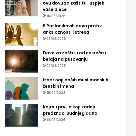
ovu dovu za zaštitu i uspjeh
vaše djece
15/03/2026
9 Poslanikovih dova protiv
anksioznosti i stresa
23/04/2026
Dova za zaštitu od nesreća i
belaja na putovanju
02/04/2025
Izbor najljepših muslimanskih
ženskih imena
15/09/2023
Koji su prvi, a koji zadnji
predznaci Sudnjeg dana
14/05/2026