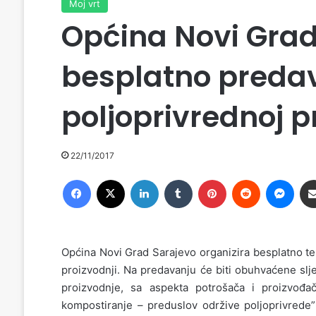
Moj vrt
Općina Novi Grad
besplatno predav
poljoprivrednoj p
22/11/2017
Facebook
X
LinkedIn
Tumblr
Pinterest
Reddit
Messenger
Općina Novi Grad Sarajevo organizira besplatno t
proizvodnji. Na predavanju će biti obuhvaćene sl
proizvodnje, sa aspekta potrošača i proizvođ
kompostiranje – preduslov održive poljoprivrede”