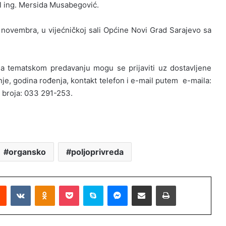
pl ing. Mersida Musabegović.
 novembra, u vijećničkoj sali Općine Novi Grad Sarajevo sa
 na tematskom predavanju mogu se prijaviti uz dostavljene
je, godina rođenja, kontakt telefon i e-mail putem e-maila:
g broja: 033 291-253.
organsko
poljoprivreda
Reddit
VKontakte
Odnoklassniki
Pocket
Skype
Messenger
Podijeli putem Emaila
Printaj