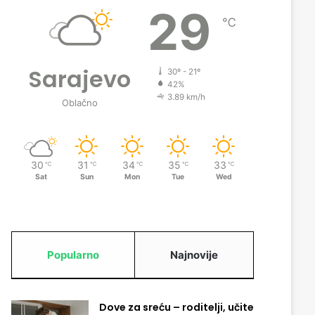
29
℃
Sarajevo
30º - 21º
42%
3.89 km/h
Oblačno
30
31
34
35
33
℃
℃
℃
℃
℃
Sat
Sun
Mon
Tue
Wed
Popularno
Najnovije
Dove za sreću – roditelji, učite