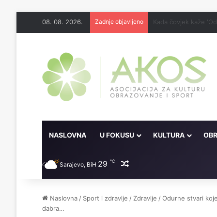
08. 08. 2026.
Zadnje objavljeno
Kakav je bio Poslanik
NASLOVNA
U FOKUSU
KULTURA
OBR
℃
29
Random članak
Sarajevo, BiH
Naslovna
/
Sport i zdravlje
/
Zdravlje
/
Odurne stvari koj
dabra…