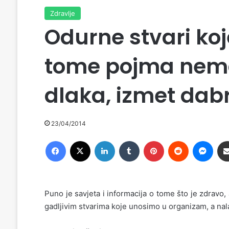
Zdravlje
Odurne stvari koj
tome pojma nemat
dlaka, izmet dab
23/04/2014
Facebook
X
LinkedIn
Tumblr
Pinterest
Reddit
Messenger
Puno je savjeta i informacija o tome što je zdravo,
gadljivim stvarima koje unosimo u organizam, a nal