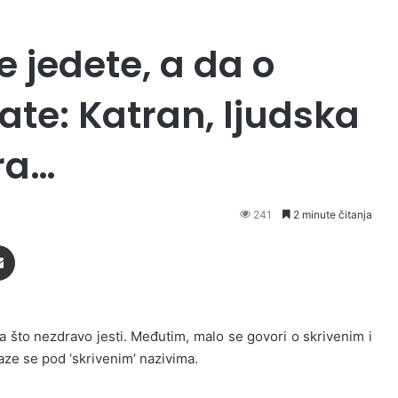
e jedete, a da o
e: Katran, ljudska
ra…
241
2 minute čitanja
Podijeli putem Emaila
 a što nezdravo jesti. Međutim, malo se govori o skrivenim i
aze se pod ‘skrivenim’ nazivima.