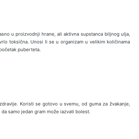
sno u proizvodnji hrane, ali aktivna supstanca biljnog ulja,
 vrlo toksična. Unosi li se u organizam u velikim količinama
 početak puberteta.
dravlje. Koristi se gotovo u svemu, od guma za žvakanje,
an da samo jedan gram može iazvati bolest.