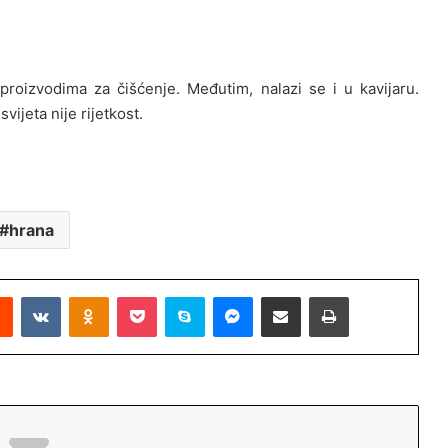
u proizvodima za čišćenje. Međutim, nalazi se i u kavijaru.
ijeta nije rijetkost.
hrana
Reddit
VKontakte
Odnoklassniki
Pocket
Skype
Messenger
Podijeli putem Emaila
Printaj