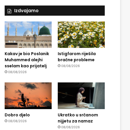
Izdvajamo
Kakav je bio Poslanik
Istigfarom riješila
Muhammed alejhi
bračne probleme
sselam kao prijatelj
08/08/2026
08/08/2026
Dobro djelo
Ukratko u srčanom
nijjetu za namaz
08/08/2026
08/08/2026