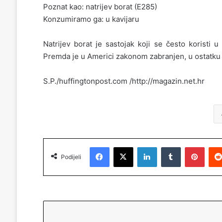
Poznat kao: natrijev borat (E285)
Konzumiramo ga: u kavijaru
Natrijev borat je sastojak koji se često koristi 
Premda je u Americi zakonom zabranjen, u ostatku sv
S.P./huffingtonpost.com /http://magazin.net.hr
Facebook
X
LinkedIn
Tumblr
Pinterest
Podijeli