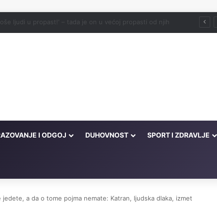
 Muhammed alejhi sselam kao prijatelj
AZOVANJE I ODGOJ
DUHOVNOST
SPORT I ZDRAVLJE
e jedete, a da o tome pojma nemate: Katran, ljudska dlaka, izmet