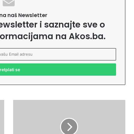
e na naš Newsletter
ewsletter i saznajte sve o
formacijama na Akos.ba.
Č
u
d
o
u