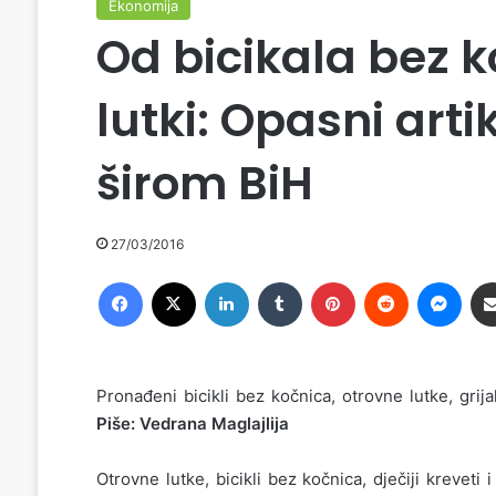
Ekonomija
Od bicikala bez k
lutki: Opasni art
širom BiH
27/03/2016
Facebook
X
LinkedIn
Tumblr
Pinterest
Reddit
Messenger
Pronađeni bicikli bez kočnica, otrovne lutke, grija
Piše: Vedrana Maglajlija
Otrovne lutke, bicikli bez kočnica, dječiji kreveti