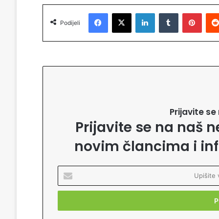
Facebook
X
LinkedIn
Tumblr
Pinterest
Podijeli
Prijavite s
Prijavite se na naš n
novim člancima i in
U
p
i
š
i