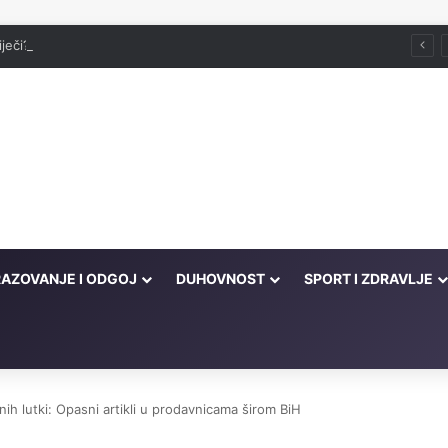
iječi?
AZOVANJE I ODGOJ
DUHOVNOST
SPORT I ZDRAVLJE
ih lutki: Opasni artikli u prodavnicama širom BiH