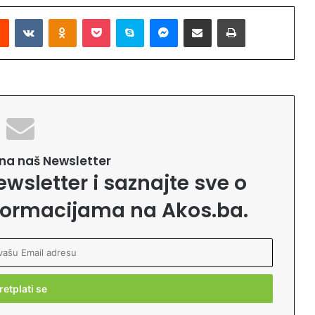
Reddit
VKontakte
Odnoklassniki
Pocket
Skype
Messenger
Podijeli putem Emaila
Printaj
e na naš Newsletter
ewsletter i saznajte sve o
formacijama na Akos.ba.