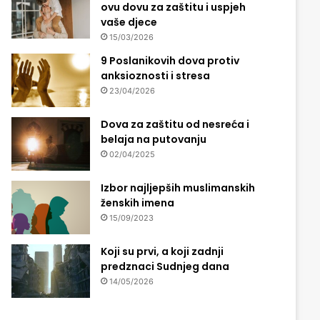
ovu dovu za zaštitu i uspjeh
vaše djece
15/03/2026
9 Poslanikovih dova protiv
anksioznosti i stresa
23/04/2026
Dova za zaštitu od nesreća i
belaja na putovanju
02/04/2025
Izbor najljepših muslimanskih
ženskih imena
15/09/2023
Koji su prvi, a koji zadnji
predznaci Sudnjeg dana
14/05/2026