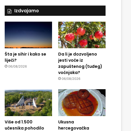
Izdvajamo
Šta je sihir i kako se
Da li je dozvoljeno
liječi?
jesti voće iz
zapuštenog (tuđeg)
06/08/2026
voćnjaka?
06/08/2026
Više od 1.500
Ukusna
učesnika pohodilo
hercegovačka