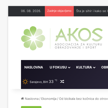
06. 08. 2026.
Zadnje objavljeno
Šta je sihir i kako se l
NASLOVNA
U FOKUSU
KULTURA
OBR
℃
33
Random članak
Sarajevo, BiH
Naslovna
/
Ekonomija
/
Od bicikala bez kočnica do otrovn