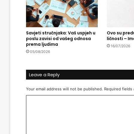
A
G
a
d
a
Savjeti stručnjaka: Vaš uspjeh u
Ovo su pred
?
poslu zavisi od vašeg odnosa
ličnosti – Ima
prema ljudima
16/07/2026
05/08/2026
Leave a Reply
Your email address will not be published.
Required fields
C
o
m
m