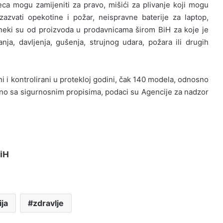
ca mogu zamijeniti za pravo, mišići za plivanje koji mogu
 izazvati opekotine i požar, neispravne baterije za laptop,
 neki su od proizvoda u prodavnicama širom BiH za koje je
nja, davljenja, gušenja, strujnog udara, požara ili drugih
 i kontrolirani u protekloj godini, čak 140 modela, odnosno
no sa sigurnosnim propisima, podaci su Agencije za nadzor
iH
ja
zdravlje