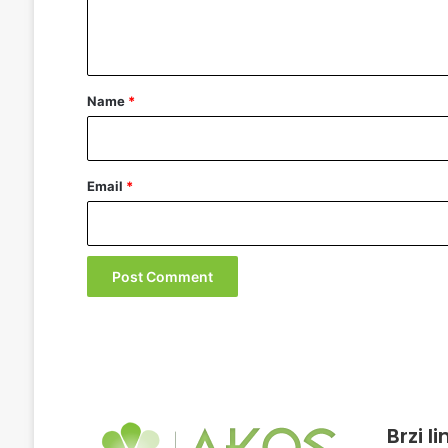
e
n
t
*
Name
*
Email
*
Brzi l