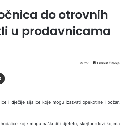
očnica do otrovnih
ikli u prodavnicama
251
1 minut čitanja
Podijeli putem Emaila
lice i dječije sijalice koje mogu izazvati opekotine i požar.
 i hodalice koje mogu naškoditi djetetu, skejtbordovi kojima