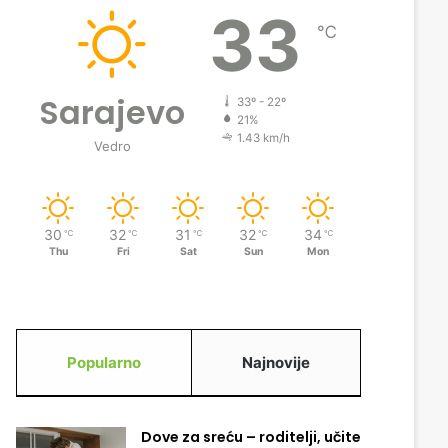
33
℃
Sarajevo
33º - 22º
21%
1.43 km/h
Vedro
30
32
31
32
34
℃
℃
℃
℃
℃
Thu
Fri
Sat
Sun
Mon
Popularno
Najnovije
Dove za sreću – roditelji, učite