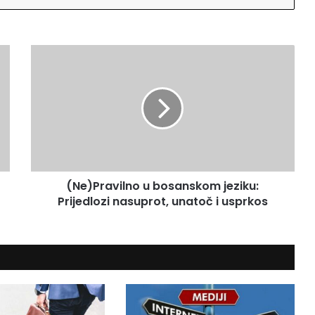
(
N
e
)
P
r
a
v
i
(Ne)Pravilno u bosanskom jeziku:
l
Prijedlozi nasuprot, unatoč i usprkos
n
o
u
b
o
s
a
n