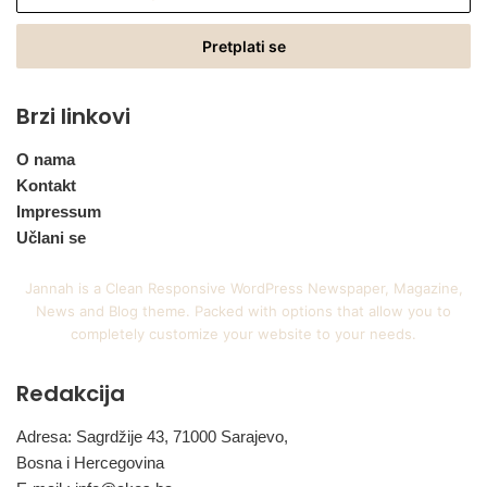
vašu
Email
adresu
Brzi linkovi
O nama
Kontakt
Impressum
Učlani se
Jannah is a Clean Responsive WordPress Newspaper, Magazine,
News and Blog theme. Packed with options that allow you to
completely customize your website to your needs.
Redakcija
Adresa: Sagrdžije 43, 71000 Sarajevo,
Bosna i Hercegovina