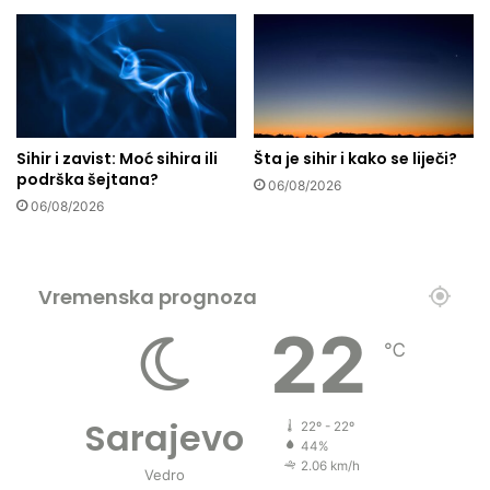
Sihir i zavist: Moć sihira ili
Šta je sihir i kako se liječi?
podrška šejtana?
06/08/2026
06/08/2026
Vremenska prognoza
22
℃
Sarajevo
22º - 22º
44%
2.06 km/h
Vedro