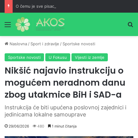
O čemu je sve pisao Husein ef. Đozo
Meni
Pr
Naslovna
/
Sport i zdravlje
/
Sportske novosti
Sportske novosti
U Fokusu
Vijesti iz zemlje
Nikšić najavio instrukciju o
mogućem neradnom danu
zbog utakmice BiH i SAD-a
Instrukcija će biti upućena poslovnoj zajednici i
jedinicama lokalne samouprave
29/06/2026
480
1 minut čitanja