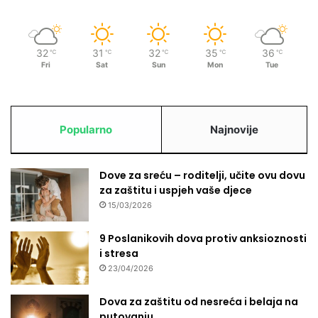
32
31
32
35
36
℃
℃
℃
℃
℃
Fri
Sat
Sun
Mon
Tue
Popularno
Najnovije
Dove za sreću – roditelji, učite ovu dovu
za zaštitu i uspjeh vaše djece
15/03/2026
9 Poslanikovih dova protiv anksioznosti
i stresa
23/04/2026
Dova za zaštitu od nesreća i belaja na
putovanju