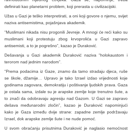
definirati kao planetarni problem, koji prerasta u civilizacijski.
Užas u Gazi je teško interpretirati, a oni koji govore o njemu, svijet
naziva antisemistima, pojašnjava akademik.
“Muslimani nikada nisu progonili Jevreje. A mnogi će reći kako su
muslimani koji protestuju zbog krvoprolića u Gazi zapravo
antisemisti, a to je pogrešno”, kazao je Duraković.
Dešavanja u Gazi akademik Duraković naziva “holokaustom i
terorom nad jednim narodom”.
“Prema podacima iz Gaze, znamo da tamo stradaju djeca, ruše
se škole, džamije… Upravo je tako Izrael izdao vrijednosti koje
godinama zagovara, demokratiju i poštivanje ljudskih prava. Gaza
je ostala sama, izdale su je arapske zemlje koje trenutno šute, a
to znači da odobravaju agresiju nad Gazom. U Gazi se zapravo
dešava međunarodni zločin”, kazao je Duraković napominjući
kako je Gaza između dvije strane: zapadne zemlje podržavaju
Izrael, dok arapske zemlje šute i ne nude pomoć.
U svom obraćanju prisutnima Duraković je naglasio nemoćnost