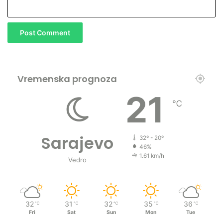
Vremenska prognoza
21
℃
Sarajevo
32º - 20º
46%
1.61 km/h
Vedro
32
31
32
35
36
℃
℃
℃
℃
℃
Fri
Sat
Sun
Mon
Tue