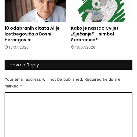
j
i
e
j
r
e
j
d
10 odabranih citata Alije
Kako je nastao Cvijet
a
n
Izetbegovića o Bosni i
„Sjećanje“ – simbol
z
a
Hercegovini
Srebrenice?
a
o
18/07/2026
10/07/2026
p
d
a
d
d
e
Leave a Reply
a
s
i
e
Your email address will not be published.
Required fields are
š
t
marked
*
u
n
t
a
C
n
j
o
j
v
e
e
m
a
ć
m
r
i
a
h
e