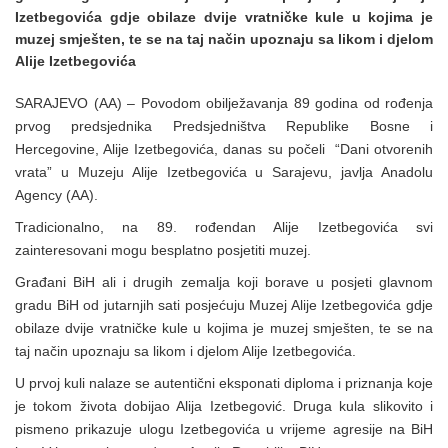
Izetbegovića gdje obilaze dvije vratničke kule u kojima je
muzej smješten, te se na taj način upoznaju sa likom i djelom
Alije Izetbegovića
SARAJEVO (AA) – Povodom obilježavanja 89 godina od rođenja
prvog predsjednika Predsjedništva Republike Bosne i
Hercegovine, Alije Izetbegovića, danas su počeli “Dani otvorenih
vrata” u Muzeju Alije Izetbegovića u Sarajevu, javlja Anadolu
Agency (AA).
Tradicionalno, na 89. rođendan Alije Izetbegovića svi
zainteresovani mogu besplatno posjetiti muzej.
Građani BiH ali i drugih zemalja koji borave u posjeti glavnom
gradu BiH od jutarnjih sati posjećuju Muzej Alije Izetbegovića gdje
obilaze dvije vratničke kule u kojima je muzej smješten, te se na
taj način upoznaju sa likom i djelom Alije Izetbegovića.
U prvoj kuli nalaze se autentični eksponati diploma i priznanja koje
je tokom života dobijao Alija Izetbegović. Druga kula slikovito i
pismeno prikazuje ulogu Izetbegovića u vrijeme agresije na BiH