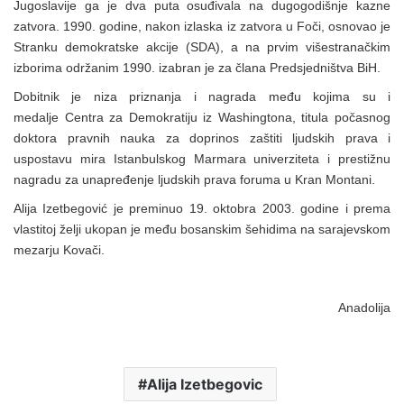
Jugoslavije ga je dva puta osuđivala na dugogodišnje kazne
zatvora. 1990. godine, nakon izlaska iz zatvora u Foči, osnovao je
Stranku demokratske akcije (SDA), a na prvim višestranačkim
izborima održanim 1990. izabran je za člana Predsjedništva BiH.
Dobitnik je niza priznanja i nagrada među kojima su i
medalje Centra za Demokratiju iz Washingtona, titula počasnog
doktora pravnih nauka za doprinos zaštiti ljudskih prava i
uspostavu mira Istanbulskog Marmara univerziteta i prestižnu
nagradu za unapređenje ljudskih prava foruma u Kran Montani.
Alija Izetbegović je preminuo 19. oktobra 2003. godine i prema
vlastitoj želji ukopan je među bosanskim šehidima na sarajevskom
mezarju Kovači.
Anadolija
Alija Izetbegovic