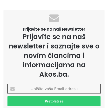
Prijavite se na naš Newsletter
Prijavite se na naš
newsletter i saznajte sve o
novim člancima i
informacijama na
Akos.ba.
U
p
i
š
i