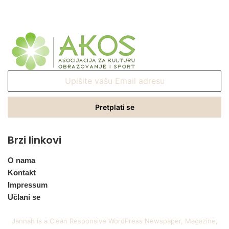
Upišite
vašu
Email
adresu
Brzi linkovi
O nama
Kontakt
Impressum
Učlani se
Jannah is a Clean Responsive WordPress Newspaper, Magazine,