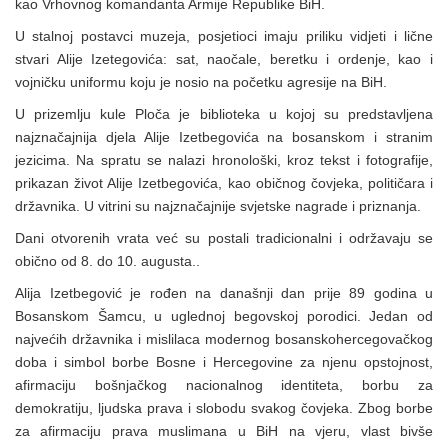
kao Vrhovnog komandanta Armije Republike BiH.
U stalnoj postavci muzeja, posjetioci imaju priliku vidjeti i lične
stvari Alije Izetegovića: sat, naočale, beretku i ordenje, kao i
vojničku uniformu koju je nosio na početku agresije na BiH.
U prizemlju kule Ploča je biblioteka u kojoj su predstavljena
najznačajnija djela Alije Izetbegovića na bosanskom i stranim
jezicima. Na spratu se nalazi hronološki, kroz tekst i fotografije,
prikazan život Alije Izetbegovića, kao običnog čovjeka, političara i
državnika. U vitrini su najznačajnije svjetske nagrade i priznanja.
Dani otvorenih vrata već su postali tradicionalni i održavaju se
obično od 8. do 10. augusta..
Alija Izetbegović je rođen na današnji dan prije 89 godina u
Bosanskom Šamcu, u uglednoj begovskoj porodici. Jedan od
najvećih državnika i mislilaca modernog bosanskohercegovačkog
doba i simbol borbe Bosne i Hercegovine za njenu opstojnost,
afirmaciju bošnjačkog nacionalnog identiteta, borbu za
demokratiju, ljudska prava i slobodu svakog čovjeka. Zbog borbe
za afirmaciju prava muslimana u BiH na vjeru, vlast bivše