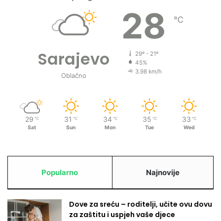
28
℃
Sarajevo
29º - 21º
45%
3.98 km/h
Oblačno
29
31
34
35
33
℃
℃
℃
℃
℃
Sat
Sun
Mon
Tue
Wed
Popularno
Najnovije
Dove za sreću – roditelji, učite ovu dovu
za zaštitu i uspjeh vaše djece