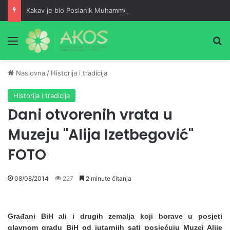
Kakav je bio Poslanik Muhammed alejhi sselam kao prijatelj
Meni
Pr
Naslovna
/
Historija i tradicija
Historija i tradicija
Dani otvorenih vrata u
Muzeju "Alija Izetbegović"
FOTO
08/08/2014
227
2 minute čitanja
Građani BiH ali i drugih zemalja koji borave u posjeti
glavnom gradu BiH od jutarnjih sati posjećuju Muzej Alije