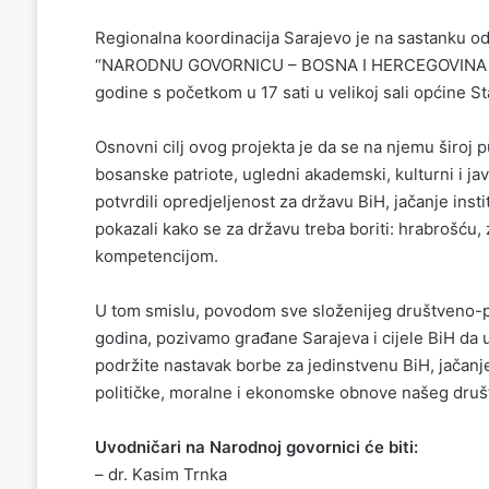
Regionalna koordinacija Sarajevo je na sastanku od
“NARODNU GOVORNICU – BOSNA I HERCEGOVINA JE 
godine s početkom u 17 sati u velikoj sali općine St
Osnovni cilj ovog projekta je da se na njemu široj p
bosanske patriote, ugledni akademski, kulturni i ja
potvrdili opredjeljenost za državu BiH, jačanje inst
pokazali kako se za državu treba boriti: hrabrošću
kompetencijom.
U tom smislu, povodom sve složenijeg društveno-po
godina, pozivamo građane Sarajeva i cijele BiH da
podržite nastavak borbe za jedinstvenu BiH, jačanje 
političke, moralne i ekonomske obnove našeg društ
Uvodničari na Narodnoj govornici će biti:
– dr. Kasim Trnka