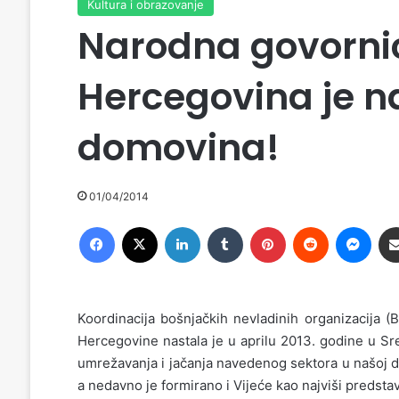
Kultura i obrazovanje
Narodna govornic
Hercegovina je n
domovina!
01/04/2014
Facebook
X
LinkedIn
Tumblr
Pinterest
Reddit
Messenger
Koordinacija bošnjačkih nevladinih organizacija (
Hercegovine nastala je u aprilu 2013. godine u Sre
umrežavanja i jačanja navedenog sektora u našoj d
a nedavno je formirano i Vijeće kao najviši predsta