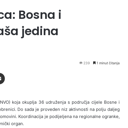
a: Bosna i
aša jedina
239
1 minut čitanja
Podijeli putem Emaila
BNVO) koja okuplja 36 udruženja s područja cijele Bosne i
brenici. Do sada je proveden niz aktivnosti na polju daljeg
omovini. Koordinacija je podijeljena na regionalne ogranke,
vnički organ.