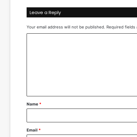
Leave a Reply
Your email address will not be published.
Required fields
C
o
m
m
e
n
t
*
Name
*
Email
*