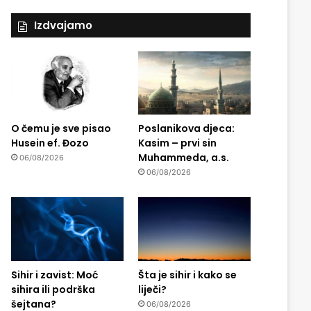
Izdvajamo
O čemu je sve pisao
Poslanikova djeca:
Husein ef. Đozo
Kasim – prvi sin
Muhammeda, a.s.
06/08/2026
06/08/2026
Sihir i zavist: Moć
Šta je sihir i kako se
sihira ili podrška
liječi?
šejtana?
06/08/2026