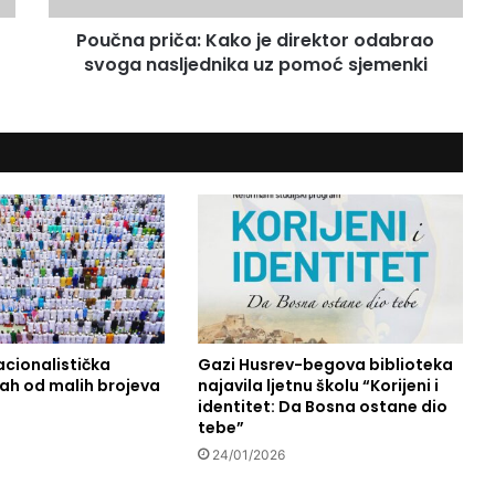
i
Poučna priča: Kako je direktor odabrao
č
svoga nasljednika uz pomoć sjemenki
a
:
K
a
k
o
j
e
d
i
r
e
k
acionalistička
Gazi Husrev-begova biblioteka
t
rah od malih brojeva
najavila ljetnu školu “Korijeni i
o
identitet: Da Bosna ostane dio
r
tebe”
o
24/01/2026
d
a