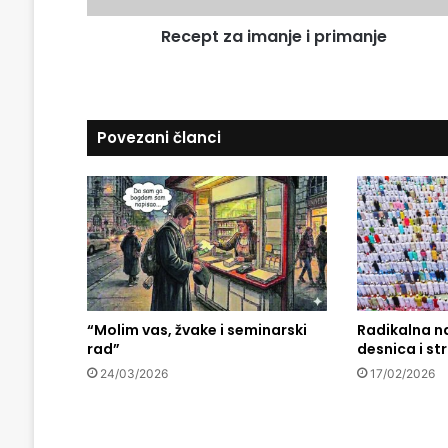
a
i
d
Recept za imanje i primanje
m
r
a
e
n
s
j
u
e
Povezani članci
i
p
r
i
m
a
n
j
e
“Molim vas, žvake i seminarski
Radikalna n
rad”
desnica i st
24/03/2026
17/02/2026