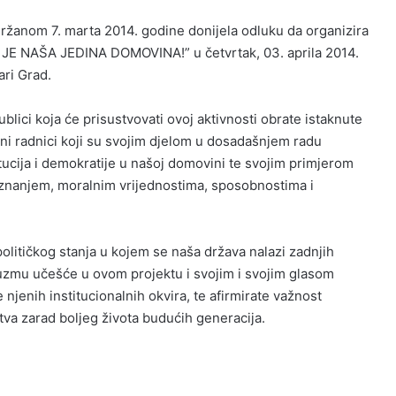
ržanom 7. marta 2014. godine donijela odluku da organizira
NAŠA JEDINA DOMOVINA!” u četvrtak, 03. aprila 2014.
ari Grad.
ublici koja će prisustvovati ovoj aktivnosti obrate istaknute
vni radnici koji su svojim djelom u dosadašnjem radu
itucija i demokratije u našoj domovini te svojim primjerom
, znanjem, moralnim vrijednostima, sposobnostima i
litičkog stanja u kojem se naša država nalazi zadnjih
 uzmu učešće u ovom projektu i svojim i svojim glasom
njenih institucionalnih okvira, te afirmirate važnost
va zarad boljeg života budućih generacija.