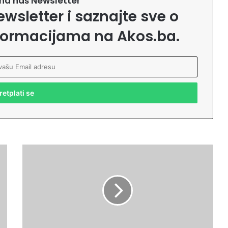
e na naš Newsletter
ewsletter i saznajte sve o
formacijama na Akos.ba.
P
o
u
č
n
a
p
r