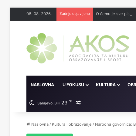
06. 08. 2026.
Zadnje objavljeno
O čemu je sve pisao 
NASLOVNA
U FOKUSU
KULTURA
OBR
℃
23
Random članak
Sarajevo, BiH
Naslovna
/
Kultura i obrazovanje
/
Narodna govornica: B