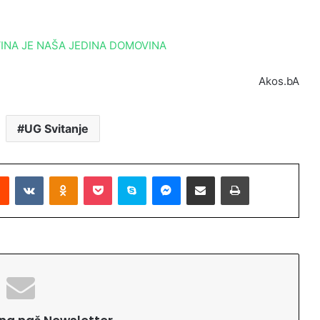
VINA JE NAŠA JEDINA DOMOVINA
Akos.bA
UG Svitanje
Reddit
VKontakte
Odnoklassniki
Pocket
Skype
Messenger
Podijeli putem Emaila
Printaj