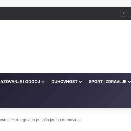
Husein ef. Đozo
AZOVANJE I ODGOJ
DUHOVNOST
SPORT I ZDRAVLJE
osna i Hercegovina je naša jedina domovina!