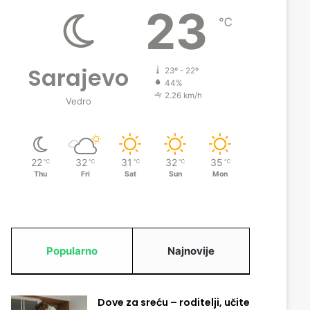
23
℃
Sarajevo
23º - 22º
44%
2.26 km/h
Vedro
22
32
31
32
35
℃
℃
℃
℃
℃
Thu
Fri
Sat
Sun
Mon
Popularno
Najnovije
Dove za sreću – roditelji, učite