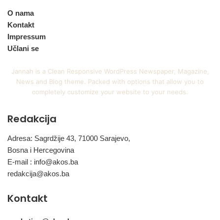
O nama
Kontakt
Impressum
Učlani se
Jannah is a Clean Responsive WordPress Newspaper, Magazine,
News and Blog theme. Packed with options that allow you to
completely customize your website to your needs.
Redakcija
Adresa: Sagrdžije 43, 71000 Sarajevo,
Bosna i Hercegovina
E-mail :
info@akos.ba
redakcija@akos.ba
Kontakt