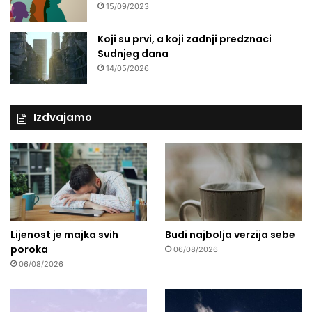
15/09/2023
s
p
o
Koji su prvi, a koji zadnji predznaci
r
Sudnjeg dana
e
14/05/2026
Izdvajamo
Lijenost je majka svih
Budi najbolja verzija sebe
poroka
06/08/2026
06/08/2026