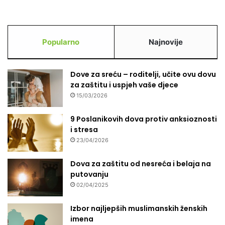
ž
p
a
r
m
a
i
Popularno
Najnovije
v
j
d
a
a
m
Dove za sreću – roditelji, učite ovu dovu
j
a
za zaštitu i uspjeh vaše djece
o
š
š
15/03/2026
i
n
r
a
9 Poslanikovih dova protiv anksioznosti
o
č
i stresa
m
e
23/04/2026
B
k
i
a
Dova za zaštitu od nesreća i belaja na
H
n
putovanju
i
j
02/04/2025
d
u
i
Izbor najljepših muslimanskih ženskih
j
imena
a