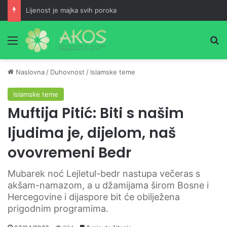
Lijenost je majka svih poroka
Meni
Pr
Naslovna
/
Duhovnost
/
Islamske teme
Islamske teme
Muftija Pitić: Biti s našim
ljudima je, dijelom, naš
ovovremeni Bedr
Mubarek noć Lejletul-bedr nastupa večeras s
akšam-namazom, a u džamijama širom Bosne i
Hercegovine i dijaspore bit će obilježena
prigodnim programima.