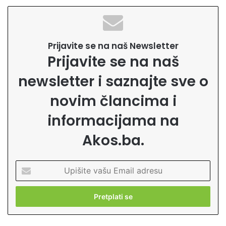
Prijavite se na naš Newsletter
Prijavite se na naš
newsletter i saznajte sve o
novim člancima i
informacijama na
Akos.ba.
U
p
i
š
i
t