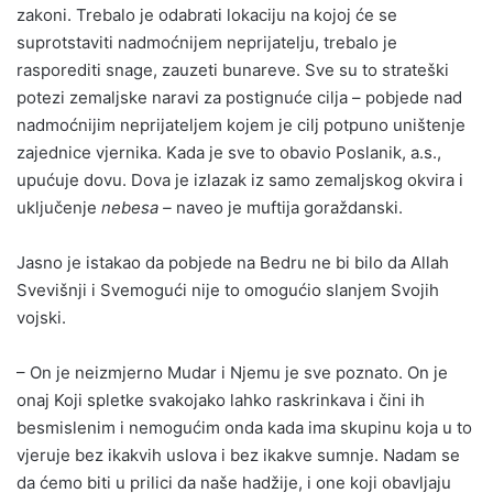
zakoni. Trebalo je odabrati lokaciju na kojoj će se
suprotstaviti nadmoćnijem neprijatelju, trebalo je
rasporediti snage, zauzeti bunareve. Sve su to strateški
potezi zemaljske naravi za postignuće cilja – pobjede nad
nadmoćnijim neprijateljem kojem je cilj potpuno uništenje
zajednice vjernika. Kada je sve to obavio Poslanik, a.s.,
upućuje dovu. Dova je izlazak iz samo zemaljskog okvira i
uključenje
nebesa –
naveo je muftija goraždanski.
Jasno je istakao da pobjede na Bedru ne bi bilo da Allah
Svevišnji i Svemogući nije to omogućio slanjem Svojih
vojski.
– On je neizmjerno Mudar i Njemu je sve poznato. On je
onaj Koji spletke svakojako lahko raskrinkava i čini ih
besmislenim i nemogućim onda kada ima skupinu koja u to
vjeruje bez ikakvih uslova i bez ikakve sumnje. Nadam se
da ćemo biti u prilici da naše hadžije, i one koji obavljaju