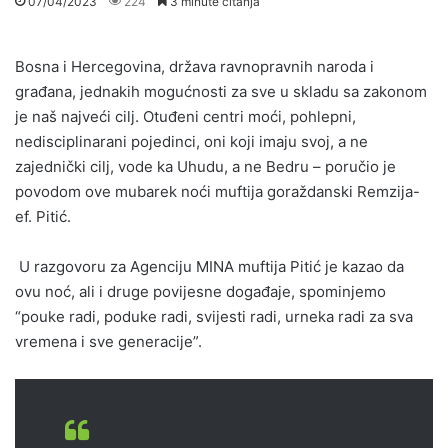
07/04/2023
224
3 minute čitanja
Bosna i Hercegovina, država ravnopravnih naroda i
građana, jednakih mogućnosti za sve u skladu sa zakonom
je naš najveći cilj. Otuđeni centri moći, pohlepni,
nedisciplinarani pojedinci, oni koji imaju svoj, a ne
zajednički cilj, vode ka Uhudu, a ne Bedru – poručio je
povodom ove mubarek noći muftija goraždanski Remzija-
ef. Pitić.
U razgovoru za Agenciju MINA muftija Pitić je kazao da
ovu noć, ali i druge povijesne događaje, spominjemo
“pouke radi, poduke radi, svijesti radi, urneka radi za sva
vremena i sve generacije”.