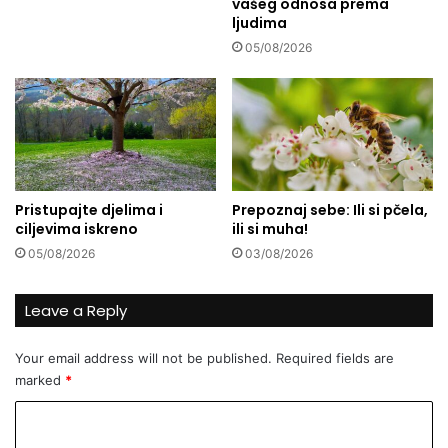
vašeg odnosa prema
z
ljudima
o
05/08/2026
b
r
a
z
l
u
k
s
Pristupajte djelima i
Prepoznaj sebe: Ili si pčela,
v
ciljevima iskreno
ili si muha!
o
05/08/2026
03/08/2026
j
e
d
Leave a Reply
j
e
Your email address will not be published.
Required fields are
c
marked
*
e
:
C
“
o
M