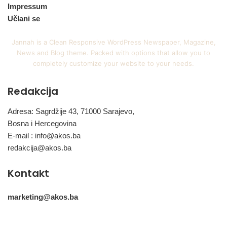
Impressum
Učlani se
Jannah is a Clean Responsive WordPress Newspaper, Magazine,
News and Blog theme. Packed with options that allow you to
completely customize your website to your needs.
Redakcija
Adresa: Sagrdžije 43, 71000 Sarajevo,
Bosna i Hercegovina
E-mail :
info@akos.ba
redakcija@akos.ba
Kontakt
marketing@akos.ba