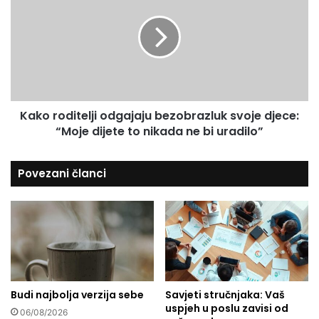
e
a
k
s
n
o
u
o
r
v
o
e
d
l
i
i
t
Kako roditelji odgajaju bezobrazluk svoje djece:
k
e
i
“Moje dijete to nikada ne bi uradilo”
l
m
j
k
i
Povezani članci
a
o
š
d
i
g
k
a
a
j
m
a
a
j
u
Budi najbolja verzija sebe
Savjeti stručnjaka: Vaš
b
uspjeh u poslu zavisi od
e
06/08/2026