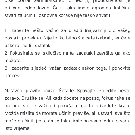
piše portal zenhabits.net.
U teoriji, produktivnost je
prilično jednostavna. Čak i ako imate ogromnu količinu
stvari za učiniti, osnovne korake nije teško shvatiti:
1. Izaberite nešto važno za uraditi (najvažniji dio vašeg
posla ili projekta). Nije toliko bitno šta ćete izabrati, jer ćete
uskoro raditi i ostatak.
2. Fokusirajte se isključivo na taj zadatak i završite ga, ako
možete.
3. Izaberite sljedeći važan zadatak nakon toga, i ponovite
proces.
Naravno, pravite pauze. Šetajte. Spavajte. Pojedite nešto
zdravo. Družite se. Ali kada dođete na posao, fokusirajte se
na ono što je važno i pokušajte da to privedete kraju.
Možda mislite da morate učiniti previše, ali ustvari, sve što
možete učiniti jeste da se fokusirate na samo jednu stvar u
isto vrijeme.