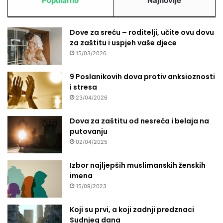
Popularno
Najnovije
Dove za sreću – roditelji, učite ovu dovu
za zaštitu i uspjeh vaše djece
15/03/2026
9 Poslanikovih dova protiv anksioznosti
i stresa
23/04/2026
Dova za zaštitu od nesreća i belaja na
putovanju
02/04/2025
Izbor najljepših muslimanskih ženskih
imena
15/09/2023
Koji su prvi, a koji zadnji predznaci
Sudnjeg dana