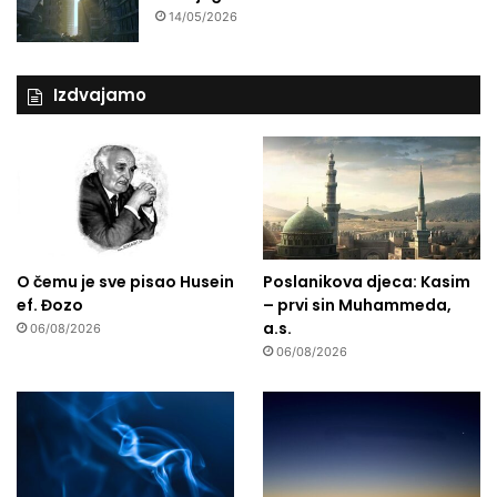
14/05/2026
Izdvajamo
O čemu je sve pisao Husein
Poslanikova djeca: Kasim
ef. Đozo
– prvi sin Muhammeda,
a.s.
06/08/2026
06/08/2026