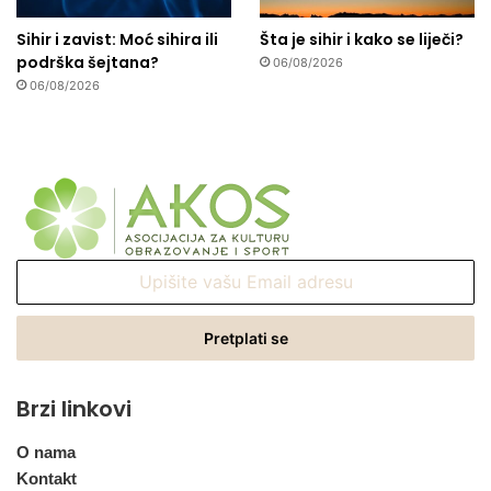
Sihir i zavist: Moć sihira ili
Šta je sihir i kako se liječi?
podrška šejtana?
06/08/2026
06/08/2026
Upišite
vašu
Email
adresu
Brzi linkovi
O nama
Kontakt