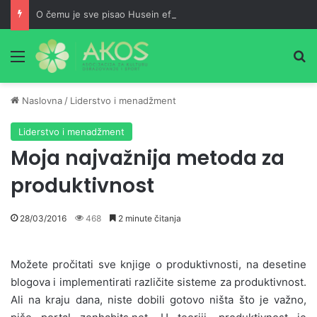
O čemu je sve pisao Husein ef. Đozo
Meni
Pr
Naslovna
/
Liderstvo i menadžment
Liderstvo i menadžment
Moja najvažnija metoda za
produktivnost
28/03/2016
468
2 minute čitanja
Možete pročitati sve knjige o produktivnosti, na desetine
blogova i implementirati različite sisteme za produktivnost.
Ali na kraju dana, niste dobili gotovo ništa što je važno,