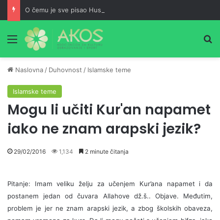
O čemu je sve pisao Husein ef. Đozo
Meni
Pr
Naslovna
/
Duhovnost
/
Islamske teme
Islamske teme
Mogu li učiti Kur'an napamet
iako ne znam arapski jezik?
29/02/2016
1,134
2 minute čitanja
Pitanje:
Imam veliku želju za učenjem Kur’ana napamet i da
postanem jedan od čuvara Allahove dž.š.. Objave. Međutim,
problem je jer ne znam arapski jezik, a zbog školskih obaveza,