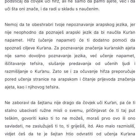
podsticaj da čovjek uči hifz, ali ne samo da pamti ajete, već i da
uči šta oni znače, i da radi u skladu s naučenim.
Nemoj da te obeshrabri tvoje nepoznavanje arapskog jezika, jer
nije neophodno da poznaješ arapski jezik da bi naučila Kur’an
napamet. Hifz (učenje napamet) će ti dodatno pomoći da
spoznaš ciljeve Kur’ana. Za poznavanje značenja kur’anskih ajeta
nije samo dovoljno poznavanje jezika, već učenje napamet,
iščitavanje tefsira, slušanje predavanja od učenih ljudi i
razmišljanje o Kur’anu. Zato se i za očuvanje hifza preporučuje
pored učenja stranice na arapskom i čitanje prijevoda značenja
ajeta, kao i njihovog tefsira.
Ne zaboravi da šejtanu nije drago da čovjek uči Kur’an, pa će ti
stalno ubacivati ružne misli o svemu, pričinjavat će ti taj put
teškim, govoriti kako ti to ne možeš, moraš prvo ovo ili ono
savladati, ne zaslužuješ ti to, ti griješiš, itd. Ako malo razmisliš,
vidjet ćeš da te je šejtan htio odvratiti od učenja Kur’ana