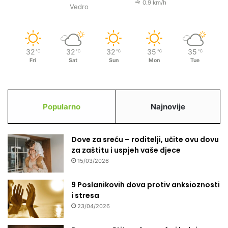
0.9 km/h
Vedro
32
32
32
35
35
℃
℃
℃
℃
℃
Fri
Sat
Sun
Mon
Tue
Popularno
Najnovije
Dove za sreću – roditelji, učite ovu dovu
za zaštitu i uspjeh vaše djece
15/03/2026
9 Poslanikovih dova protiv anksioznosti
i stresa
23/04/2026