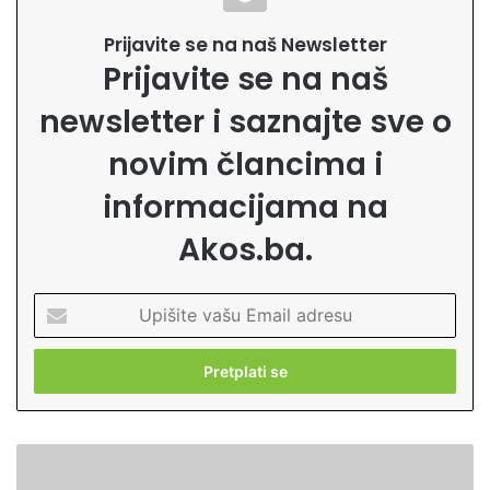
Prijavite se na naš Newsletter
Prijavite se na naš
newsletter i saznajte sve o
novim člancima i
informacijama na
Akos.ba.
U
p
i
š
i
t
e
Z
v
n
a