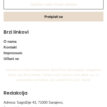
Upišite
vašu
Email
adresu
Brzi linkovi
O nama
Kontakt
Impressum
Učlani se
Jannah is a Clean Responsive WordPress Newspaper, Magazine,
News and Blog theme. Packed with options that allow you to
completely customize your website to your needs.
Redakcija
Adresa: Sagrdžije 43, 71000 Sarajevo,