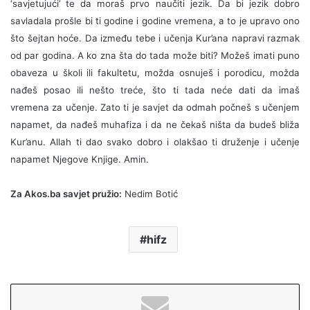
‘savjetujući’ te da moraš prvo naučiti jezik. Da bi jezik dobro
savladala prošle bi ti godine i godine vremena, a to je upravo ono
što šejtan hoće. Da između tebe i učenja Kur’ana napravi razmak
od par godina. A ko zna šta do tada može biti? Možeš imati puno
obaveza u školi ili fakultetu, možda osnuješ i porodicu, možda
nađeš posao ili nešto treće, što ti tada neće dati da imaš
vremena za učenje. Zato ti je savjet da odmah počneš s učenjem
napamet, da nađeš muhafiza i da ne čekaš ništa da budeš bliža
Kur’anu. Allah ti dao svako dobro i olakšao ti druženje i učenje
napamet Njegove Knjige. Amin.
Za Akos.ba savjet pružio:
Nedim Botić
hifz