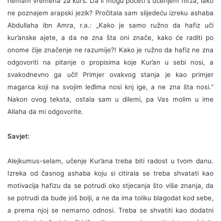
nemam vremena za kurs. Da li mogu početi s učenjem hifza, iako
ne poznajem arapski jezik? Pročitala sam slijedeću izreku ashaba
Abdullaha ibn Amra, r.a.: „Kako je samo ružno da hafiz uči
kur’anske ajete, a da ne zna šta oni znače, kako će raditi po
onome čije značenje ne razumije?! Kako je ružno da hafiz ne zna
odgovoriti na pitanje o propisima koje Kur’an u sebi nosi, a
svakodnevno ga uči! Primjer ovakvog stanja je kao primjer
magarca koji na svojim leđima nosi knj ige, a ne zna šta nosi.“
Nakon ovog teksta, ostala sam u dilemi, pa Vas molim u ime
Allaha da mi odgovorite.
Savjet:
Alejkumus-selam, učenje Kur’ana treba biti radost u tvom danu.
Izreka od časnog ashaba koju si citirala se treba shvatati kao
motivacija hafizu da se potrudi oko stjecanja što više znanja, da
se potrudi da bude još bolji, a ne da ima toliku blagodat kod sebe,
a prema njoj se nemarno odnosi. Treba se shvatiti kao dodatni