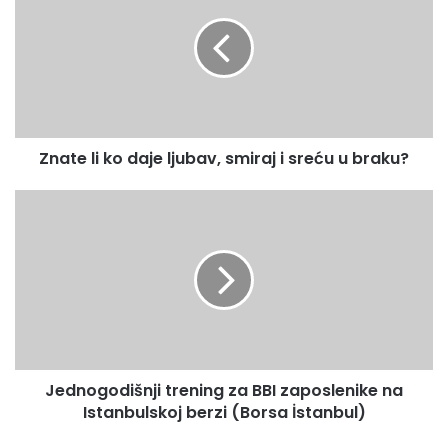
a
š
t
u
e
E
l
m
i
a
k
i
o
l
Znate li ko daje ljubav, smiraj i sreću u braku?
d
a
a
d
j
J
r
e
e
e
l
d
s
j
n
u
u
o
b
g
a
o
v
d
,
i
Jednogodišnji trening za BBI zaposlenike na
s
š
m
Istanbulskoj berzi (Borsa İstanbul)
n
i
j