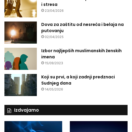
i stresa
23/04/2026
Dova za zaštitu od nesreća i belaja na
putovanju
02/04/2025
Izbor najljepših muslimanskih ženskih
imena
15/09/2023
Koji su prvi, a koji zadnji predznaci
Sudnjeg dana
14/05/2026
Izdvajamo