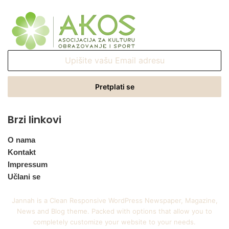
Upišite
vašu
Email
adresu
Brzi linkovi
O nama
Kontakt
Impressum
Učlani se
Jannah is a Clean Responsive WordPress Newspaper, Magazine,
News and Blog theme. Packed with options that allow you to
completely customize your website to your needs.