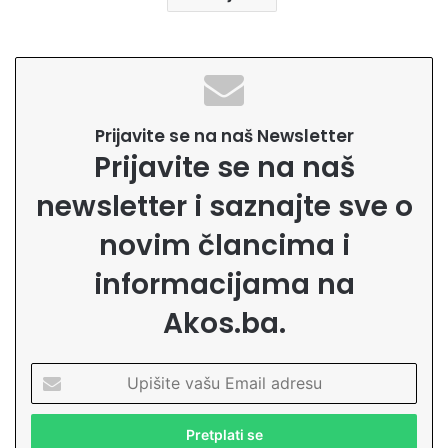
Prijavite se na naš Newsletter
Prijavite se na naš
newsletter i saznajte sve o
novim člancima i
informacijama na
Akos.ba.
U
p
i
š