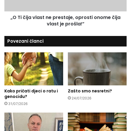
i
a
o
v
d
„O Ti čija vlast ne prestaje, oprosti onome čija
l
l
vlast je prošla!”
a
i
s
v
t
Povezani članci
n
n
o
e
v
p
c
r
a
e
d
s
o
t
n
a
i
Kako pričati djeci o ratu i
Zašto smo nesretni?
j
genocidu?
j
e
24/07/2026
e
,
31/07/2026
l
o
i
p
s
r
u
o