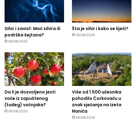
Sihir i zavist: Moć sihira ili
Šta je sihir i kako se liječi?
podrška šejtana?
06/08/2026
06/08/2026
Da li je dozvoljeno jesti
Više od 1.500 učesnika
voće iz zapuštenog
pohodilo Ćorkovaču u
(tuđeg) voćnjaka?
znak sjećanja na Izeta
Nanića
06/08/2026
06/08/2026