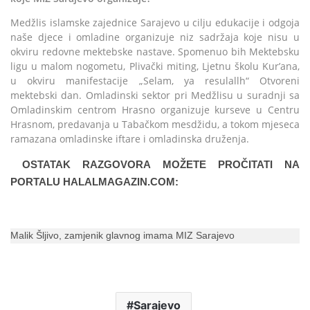
Medžlis islamske zajednice Sarajevo u cilju edukacije i odgoja
naše djece i omladine organizuje niz sadržaja koje nisu u
okviru redovne mektebske nastave. Spomenuo bih Mektebsku
ligu u malom nogometu, Plivački miting, Ljetnu školu Kur’ana,
u okviru manifestacije „Selam, ya resulallh“ Otvoreni
mektebski dan. Omladinski sektor pri Medžlisu u suradnji sa
Omladinskim centrom Hrasno organizuje kurseve u Centru
Hrasnom, predavanja u Tabačkom mesdžidu, a tokom mjeseca
ramazana omladinske iftare i omladinska druženja.
OSTATAK RAZGOVORA MOŽETE PROČITATI NA
PORTALU HALALMAGAZIN.COM:
Malik Šljivo, zamjenik glavnog imama MIZ Sarajevo
Sarajevo