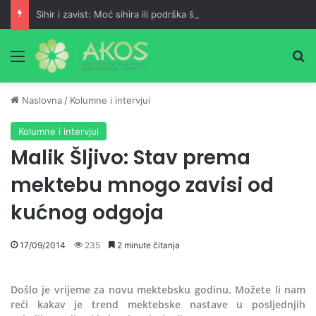
Sihir i zavist: Moć sihira ili podrška šejtana?
Meni
Pr
Naslovna
/
Kolumne i intervjui
Kolumne i intervjui
Malik Šljivo: Stav prema
mektebu mnogo zavisi od
kućnog odgoja
17/09/2014
235
2 minute čitanja
Došlo je vrijeme za novu mektebsku godinu. Možete li nam
reći kakav je trend mektebske nastave u posljednjih