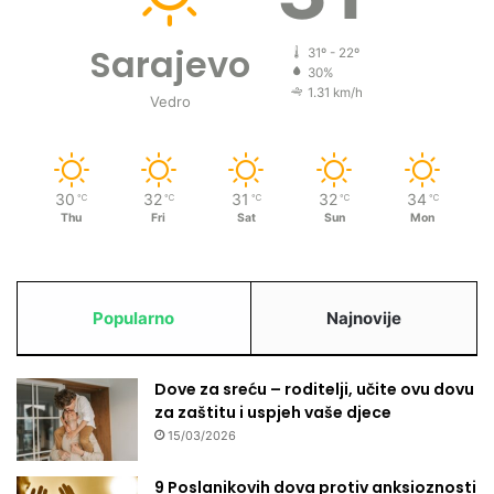
Sarajevo
31º - 22º
30%
1.31 km/h
Vedro
30
32
31
32
34
℃
℃
℃
℃
℃
Thu
Fri
Sat
Sun
Mon
Popularno
Najnovije
Dove za sreću – roditelji, učite ovu dovu
za zaštitu i uspjeh vaše djece
15/03/2026
9 Poslanikovih dova protiv anksioznosti