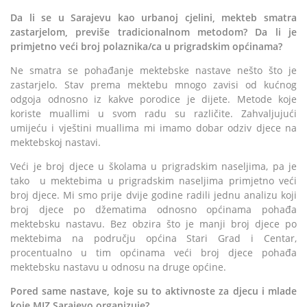
Da li se u Sarajevu kao urbanoj cjelini, mekteb smatra
zastarjelom, previše tradicionalnom metodom? Da li je
primjetno veći broj polaznika/ca u prigradskim općinama?
Ne smatra se pohađanje mektebske nastave nešto što je
zastarjelo. Stav prema mektebu mnogo zavisi od kućnog
odgoja odnosno iz kakve porodice je dijete. Metode koje
koriste muallimi u svom radu su različite. Zahvaljujući
umijeću i vještini muallima mi imamo dobar odziv djece na
mektebskoj nastavi.
Veći je broj djece u školama u prigradskim naseljima, pa je
tako u mektebima u prigradskim naseljima primjetno veći
broj djece. Mi smo prije dvije godine radili jednu analizu koji
broj djece po džematima odnosno općinama pohađa
mektebsku nastavu. Bez obzira što je manji broj djece po
mektebima na području općina Stari Grad i Centar,
procentualno u tim općinama veći broj djece pohađa
mektebsku nastavu u odnosu na druge općine.
Pored same nastave, koje su to aktivnoste za djecu i mlade
koje MIZ Sarajevo organizuje?