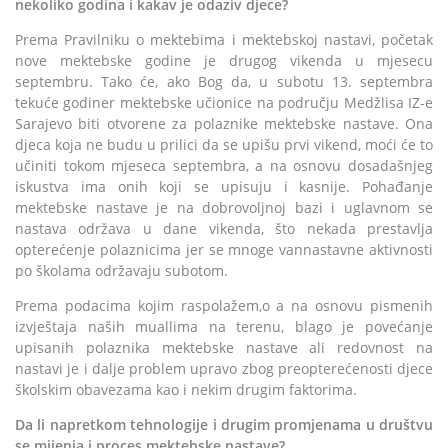
nekoliko godina i kakav je odaziv djece?
Prema Pravilniku o mektebima i mektebskoj nastavi, početak
nove mektebske godine je drugog vikenda u mjesecu
septembru. Tako će, ako Bog da, u subotu 13. septembra
tekuće godiner mektebske učionice na području Medžlisa IZ-e
Sarajevo biti otvorene za polaznike mektebske nastave. Ona
djeca koja ne budu u prilici da se upišu prvi vikend, moći će to
učiniti tokom mjeseca septembra, a na osnovu dosadašnjeg
iskustva ima onih koji se upisuju i kasnije. Pohađanje
mektebske nastave je na dobrovoljnoj bazi i uglavnom se
nastava održava u dane vikenda, što nekada prestavlja
opterećenje polaznicima jer se mnoge vannastavne aktivnosti
po školama održavaju subotom.
Prema podacima kojim raspolažem,o a na osnovu pismenih
izvještaja naših muallima na terenu, blago je povećanje
upisanih polaznika mektebske nastave ali redovnost na
nastavi je i dalje problem upravo zbog preopterećenosti djece
školskim obavezama kao i nekim drugim faktorima.
Da li napretkom tehnologije i drugim promjenama u društvu
se mijenja i proces mektebske nastave?