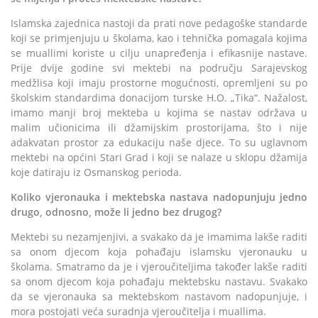
Islamska zajednica nastoji da prati nove pedagoške standarde
koji se primjenjuju u školama, kao i tehnička pomagala kojima
se muallimi koriste u cilju unapređenja i efikasnije nastave.
Prije dvije godine svi mektebi na području Sarajevskog
medžlisa koji imaju prostorne mogućnosti, opremljeni su po
školskim standardima donacijom turske H.O. „Tika“. Nažalost,
imamo manji broj mekteba u kojima se nastav održava u
malim učionicima ili džamijskim prostorijama, što i nije
adakvatan prostor za edukaciju naše djece. To su uglavnom
mektebi na općini Stari Grad i koji se nalaze u sklopu džamija
koje datiraju iz Osmanskog perioda.
Koliko vjeronauka i mektebska nastava nadopunjuju jedno
drugo, odnosno, može li jedno bez drugog?
Mektebi su nezamjenjivi, a svakako da je imamima lakše raditi
sa onom djecom koja pohađaju islamsku vjeronauku u
školama. Smatramo da je i vjeroučiteljima također lakše raditi
sa onom djecom koja pohađaju mektebsku nastavu. Svakako
da se vjeronauka sa mektebskom nastavom nadopunjuje, i
mora postojati veća suradnja vjeroučitelja i muallima.