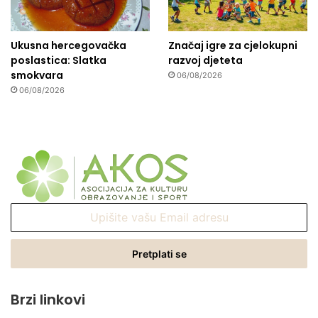
Ukusna hercegovačka
Značaj igre za cjelokupni
poslastica: Slatka
razvoj djeteta
smokvara
06/08/2026
06/08/2026
Upišite
vašu
Email
adresu
Brzi linkovi