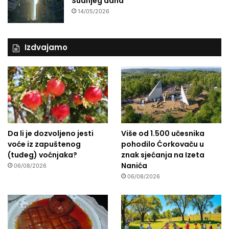
Sudnjeg dana
14/05/2026
Izdvajamo
Da li je dozvoljeno jesti
Više od 1.500 učesnika
voće iz zapuštenog
pohodilo Ćorkovaču u
(tuđeg) voćnjaka?
znak sjećanja na Izeta
Nanića
06/08/2026
06/08/2026