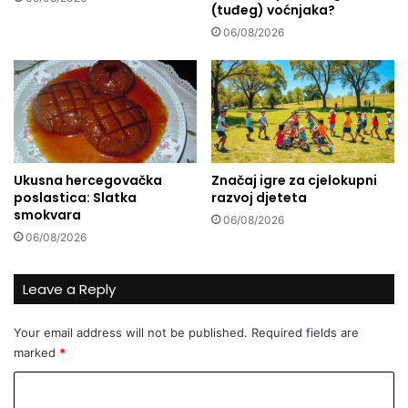
(tuđeg) voćnjaka?
t
i
a
n
06/08/2026
k
e
s
:
i
N
z
a
a
s
u
t
v
a
Ukusna hercegovačka
Značaj igre za cjelokupni
o
v
poslastica: Slatka
razvoj djeteta
z
l
smokvara
06/08/2026
u
j
06/08/2026
H
e
r
n
v
i
Leave a Reply
a
p
t
o
Your email address will not be published.
Required fields are
s
z
marked
*
k
i
u
t
C
i