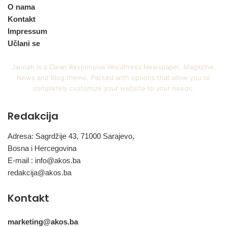
O nama
Kontakt
Impressum
Učlani se
Jannah is a Clean Responsive WordPress Newspaper, Magazine,
News and Blog theme. Packed with options that allow you to
completely customize your website to your needs.
Redakcija
Adresa: Sagrdžije 43, 71000 Sarajevo,
Bosna i Hercegovina
E-mail :
info@akos.ba
redakcija@akos.ba
Kontakt
marketing@akos.ba