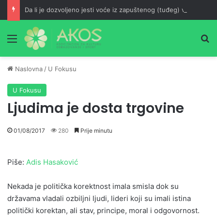
Da li je dozvoljeno jesti voće iz zapuštenog (tuđeg) voćnjaka?
Meni
Pr
Naslovna
/
U Fokusu
U Fokusu
Ljudima je dosta trgovine
01/08/2017
280
Prije minutu
Piše:
Adis Hasaković
Nekada je politička korektnost imala smisla dok su
državama vladali ozbiljni ljudi, lideri koji su imali istina
politički korektan, ali stav, principe, moral i odgovornost.