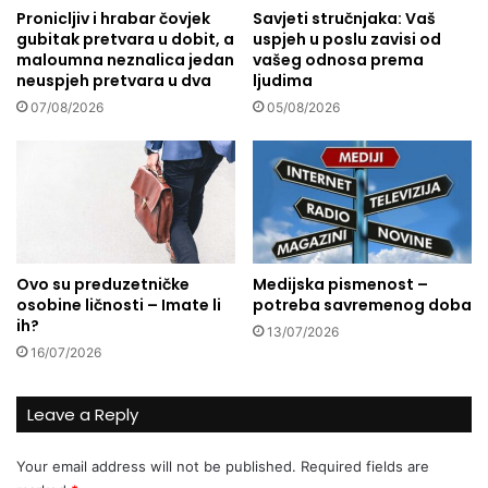
"
Pronicljiv i hrabar čovjek
Savjeti stručnjaka: Vaš
d
gubitak pretvara u dobit, a
uspjeh u poslu zavisi od
-
i
maloumna neznalica jedan
vašeg odnosa prema
S
j
neuspjeh pretvara u dva
ljudima
a
i
r
07/08/2026
05/08/2026
i
a
h
j
a
e
l
v
i
o
f
B
i
u
Ovo su preduzetničke
Medijska pismenost –
s
osobine ličnosti – Imate li
potreba savremenog doba
i
ih?
13/07/2026
n
16/07/2026
e
s
s
Leave a Reply
F
o
Your email address will not be published.
Required fields are
r