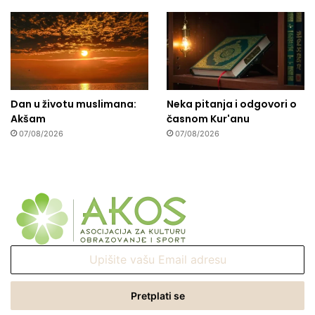
Dan u životu muslimana:
Neka pitanja i odgovori o
Akšam
časnom Kur'anu
07/08/2026
07/08/2026
Upišite
vašu
Email
adresu