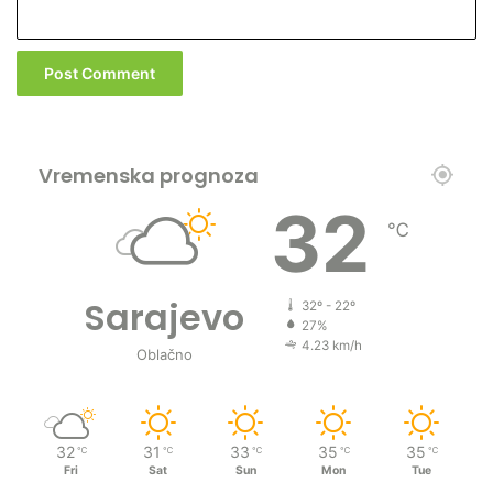
Vremenska prognoza
32
℃
Sarajevo
32º - 22º
27%
4.23 km/h
Oblačno
32
31
33
35
35
℃
℃
℃
℃
℃
Fri
Sat
Sun
Mon
Tue