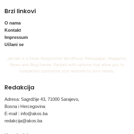
Brzi linkovi
O nama
Kontakt
Impressum
Učlani se
Jannah is a Clean Responsive WordPress Newspaper, Magazine,
News and Blog theme. Packed with options that allow you to
completely customize your website to your needs.
Redakcija
Adresa: Sagrdžije 43, 71000 Sarajevo,
Bosna i Hercegovina
E-mail :
info@akos.ba
redakcija@akos.ba