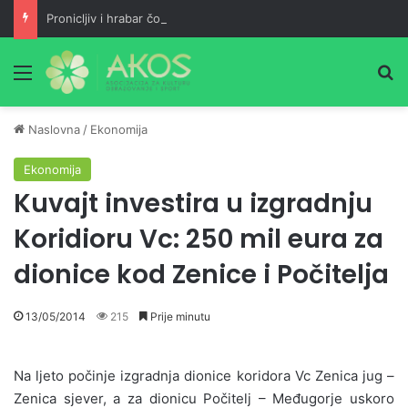
Pronicljiv i hrabar čovjek gubitak pretvara u dobit, a maloumna neznalica jedan neuspjeh pretvara u dva
Meni
Pr
Naslovna
/
Ekonomija
Ekonomija
Kuvajt investira u izgradnju
Koridioru Vc: 250 mil eura za
dionice kod Zenice i Počitelja
13/05/2014
215
Prije minutu
Na ljeto počinje izgradnja dionice koridora Vc Zenica jug –
Zenica sjever, a za dionicu Počitelj – Međugorje uskoro