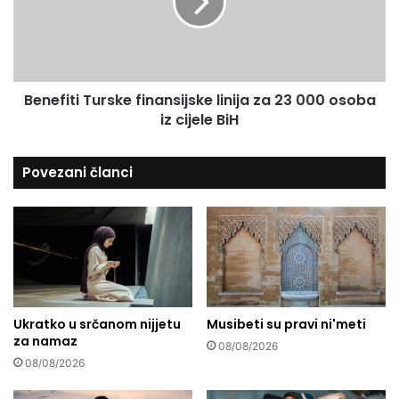
l
f
i
i
d
t
a
i
r
T
n
Benefiti Turske finansijske linija za 23 000 osoba
u
o
iz cijele BiH
r
s
s
t
k
Povezani članci
i
e
s
f
a
i
n
n
a
a
r
n
o
s
d
i
o
Ukratko u srčanom nijjetu
Musibeti su pravi ni'meti
j
za namaz
m
s
08/08/2026
P
k
08/08/2026
a
e
l
l