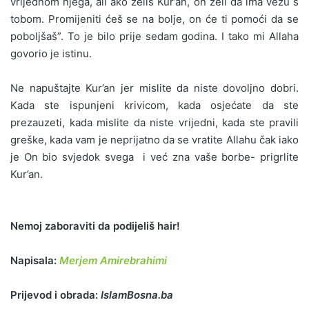
vrijednom njega, ali ako želiš Kur’an, on želi da ima vezu s
tobom. Promijeniti ćeš se na bolje, on će ti pomoći da se
poboljšaš”. To je bilo prije sedam godina. I tako mi Allaha
govorio je istinu.
Ne napuštajte Kur’an jer mislite da niste dovoljno dobri.
Kada ste ispunjeni krivicom, kada osjećate da ste
prezauzeti, kada mislite da niste vrijedni, kada ste pravili
greške, kada vam je neprijatno da se vratite Allahu čak iako
je On bio svjedok svega i već zna vaše borbe- prigrlite
Kur’an.
Nemoj zaboraviti da podijeliš hair!
Napisala:
Merjem Amirebrahimi
Prijevod i obrada:
IslamBosna.ba