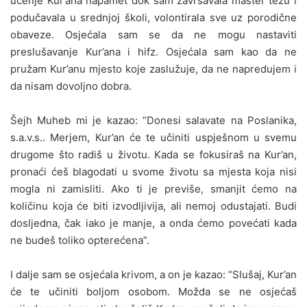
učenje Kur’ana napamet dok sam završavala master tezu i
podučavala u srednjoj školi, volontirala sve uz porodične
obaveze. Osjećala sam se da ne mogu nastaviti
preslušavanje Kur’ana i hifz. Osjećala sam kao da ne
pružam Kur’anu mjesto koje zaslužuje, da ne napredujem i
da nisam dovoljno dobra.
Šejh Muheb mi je kazao: “Donesi salavate na Poslanika,
s.a.v.s.. Merjem, Kur’an će te učiniti uspješnom u svemu
drugome što radiš u životu. Kada se fokusiraš na Kur’an,
pronaći ćeš blagodati u svome životu sa mjesta koja nisi
mogla ni zamisliti. Ako ti je previše, smanjit ćemo na
količinu koja će biti izvodljivija, ali nemoj odustajati. Budi
dosljedna, čak iako je manje, a onda ćemo povećati kada
ne budeš toliko opterećena”.
I dalje sam se osjećala krivom, a on je kazao: “Slušaj, Kur’an
će te učiniti boljom osobom. Možda se ne osjećaš