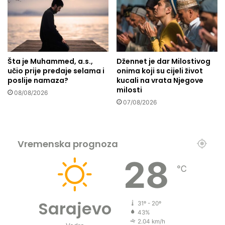
e
i
s
n
t
i
i
j
n
a
Šta je Muhammed, a.s.,
Džennet je dar Milostivog
e
z
učio prije predaje selama i
onima koji su cijeli život
a
poslije namaza?
kucali na vrata Njegove
2
milosti
08/08/2026
3
07/08/2026
0
0
0
o
Vremenska prognoza
s
o
28
℃
b
a
i
z
Sarajevo
31º - 20º
c
43%
i
2.04 km/h