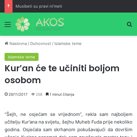
Musibeti su pravi ni'meti
Meni
Pr
Naslovna
/
Duhovnost
/
Islamske teme
Islamske teme
Kur’an će te učiniti boljom
osobom
29/11/2017
258
1 minut čitanja
“Šejh, ne osjećam se vrijednom”, rekla sam najboljem
učitelju Kur’ana na svijetu, šejhu Muheb Fuda prije nekoliko
godina. Osjećala sam skrhanom pokušavajući da dovršim