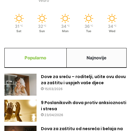
Vedro
j
e
l
e
31
32
34
36
34
℃
℃
℃
℃
℃
B
Sat
Sun
Mon
Tue
Wed
i
H
Popularno
Najnovije
Dove za sreću – roditelji, učite ovu dovu
za zaštitu i uspjeh vaše djece
15/03/2026
9 Poslanikovih dova protiv anksioznosti
i stresa
23/04/2026
Dova za zaštitu od nesreća i belaja na