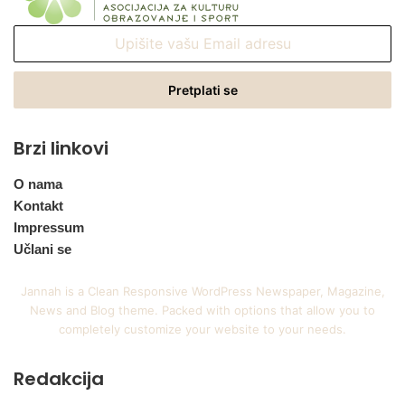
Upišite
vašu
Email
adresu
Brzi linkovi
O nama
Kontakt
Impressum
Učlani se
Jannah is a Clean Responsive WordPress Newspaper, Magazine,
News and Blog theme. Packed with options that allow you to
completely customize your website to your needs.
Redakcija