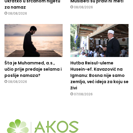
Ukratko u srčanom nijjetu
Musibeti su pravi ni'meti
za namaz
08/08/2026
08/08/2026
Šta je Muhammed, a.s.,
Hutba Reisul-uleme
učio prije predaje selama i
Husein-ef. Kavazović na
poslije namaza?
Igmanu: Bosna nije samo
zemlja, već ideja za koju se
08/08/2026
živi
07/08/2026