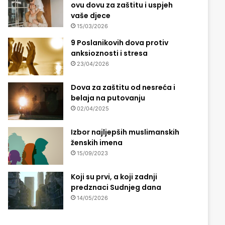
ovu dovu za zaštitu i uspjeh
vaše djece
15/03/2026
9 Poslanikovih dova protiv
anksioznosti i stresa
23/04/2026
Dova za zaštitu od nesreća i
belaja na putovanju
02/04/2025
Izbor najljepših muslimanskih
ženskih imena
15/09/2023
Koji su prvi, a koji zadnji
predznaci Sudnjeg dana
14/05/2026