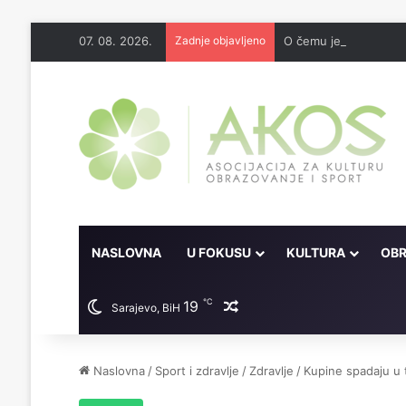
07. 08. 2026.
Zadnje objavljeno
O čemu je sve pisao 
NASLOVNA
U FOKUSU
KULTURA
OBR
℃
19
Random članak
Sarajevo, BiH
Naslovna
/
Sport i zdravlje
/
Zdravlje
/
Kupine spadaju u 