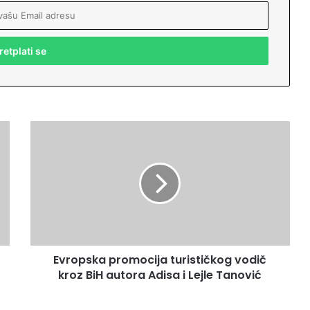
E
v
r
o
p
s
k
a
p
Evropska promocija turističkog vodič
r
kroz BiH autora Adisa i Lejle Tanović
o
m
o