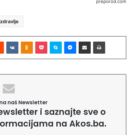
preporod.com
zdravlje
Reddit
VKontakte
Odnoklassniki
Pocket
Skype
Messenger
Podijeli putem Emaila
Printaj
e na naš Newsletter
ewsletter i saznajte sve o
formacijama na Akos.ba.