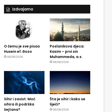
Izdvajamo
O čemu je sve pisao
Poslanikova djeca:
Husein ef. Đozo
Kasim – prvi sin
Muhammeda, a.s.
06/08/2026
06/08/2026
Sihir i zavist: Moć
Šta je sihir i kako se
sihira ili podrška
liječi?
šejtana?
06/08/2026