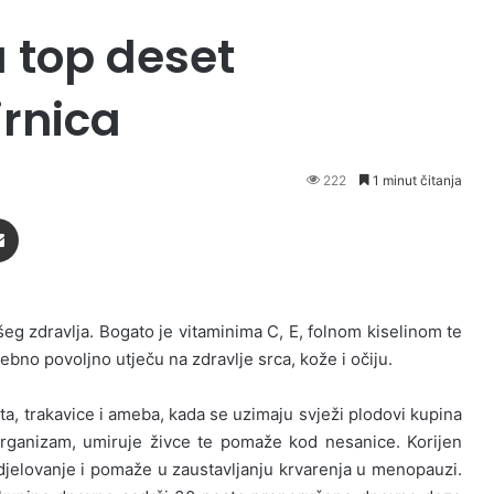
 top deset
irnica
222
1 minut čitanja
Podijeli putem Emaila
g zdravlja. Bogato je vitaminima C, E, folnom kiselinom te
bno povoljno utječu na zdravlje srca, kože i očiju.
sta, trakavice i ameba, kada se uzimaju svježi plodovi kupina
li organizam, umiruje živce te pomaže kod nesanice. Korijen
jelovanje i pomaže u zaustavljanju krvarenja u menopauzi.