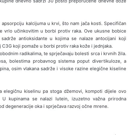
 kupine dnevno sadrži 30 posto preporučene dnevne doze
sorpciju kalcijuma u krvi, što nam jača kosti. Specifičan
e vrlo učinkovitim u borbi protiv raka. Ove ukusne bobice
sadrže antioksidante u kojima se nalaze antocijani koji
 C3G koji pomaže u borbi protiv raka kože i jednjaka.
obodnim radikalima, te sprječavaju bolesti srca i krvnih žila.
esa, bolestima probavnog sistema poput divertikuloze, a
pina, osim vlakana sadrže i visoke razine elegične kiseline
a elegičnu kiselinu pa stoga džemovi, kompoti dijele ovo
. U kupinama se nalazi lutein, izuzetno važna prirodna
 od degeneracije oka i sprječava razvoj očne mrene.