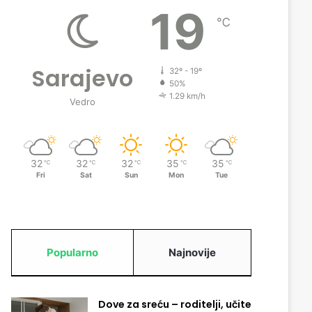
19
℃
Sarajevo
32º - 19º
50%
1.29 km/h
Vedro
32
32
32
35
35
℃
℃
℃
℃
℃
Fri
Sat
Sun
Mon
Tue
Popularno
Najnovije
Dove za sreću – roditelji, učite