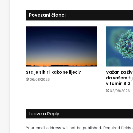
u
a
r
Povezani članci
a
j
e
v
a
:
I
d
e
j
Šta je sihir i kako se liječi?
Važan za ži
da vašem ti
a
06/08/2026
vitamin B12
r
o
02/08/2026
đ
e
n
Leave a Reply
a
u
Š
Your email address will not be published.
Required fields