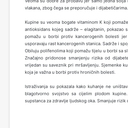
Veoma su dobre za probavu jer samo jedna šolja
vlakana, zbog čega se preporučuje i dijabetičarima.
Kupine su veoma bogate vitaminom K koji pomaže ap
antioksidans kojeg sadrže – elagitanin, pokazao s
pomažu u borbi protiv kancerogenih bolesti jer 
usporavaju rast kancerogenih stanica. Sadrže i spoj
Obiluju polifenolima koji pomažu tijelu u borbi sa sl
Značajno pridonose smanjenju rizika od dijabet
vrijedan su saveznik pri mršavljenju. Sjemenke ku
koja je važna u borbi protiv hroničnih bolesti.
Istraživanja su pokazala kako kuhanje ne uništav
blagotvorno svojstvo sa cijelim plodom kupine
supstanca za zdravlje ljudskog oka. Smanjuje rizik