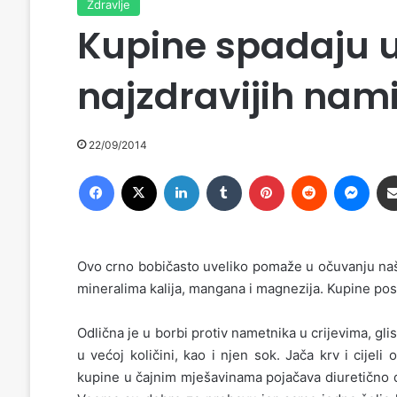
Zdravlje
Kupine spadaju u
najzdravijih nam
22/09/2014
Facebook
X
LinkedIn
Tumblr
Pinterest
Reddit
Messenger
Ovo crno bobičasto uveliko pomaže u očuvanju naše
mineralima kalija, mangana i magnezija. Kupine pose
Odlična je u borbi protiv nametnika u crijevima, gli
u većoj količini, kao i njen sok. Jača krv i cije
kupine u čajnim mješavinama pojačava diuretično d