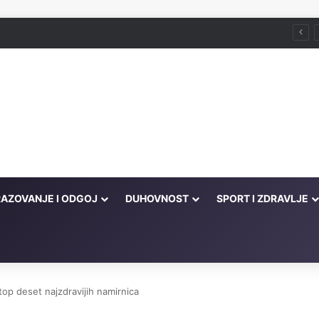
Husein ef. Đozo
AZOVANJE I ODGOJ
DUHOVNOST
SPORT I ZDRAVLJE
top deset najzdravijih namirnica