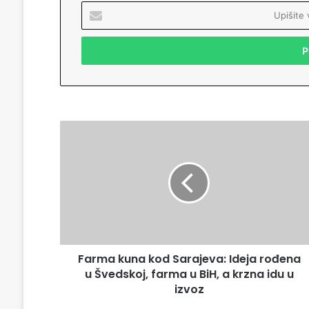
U
p
i
š
i
t
e
v
a
F
š
a
u
r
E
m
m
a
a
k
i
u
l
n
a
a
d
Farma kuna kod Sarajeva: Ideja rođena
k
r
u Švedskoj, farma u BiH, a krzna idu u
o
e
d
izvoz
s
S