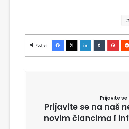
Facebook
X
LinkedIn
Tumblr
Pinterest
Podijeli
Prijavite s
Prijavite se na naš n
novim člancima i in