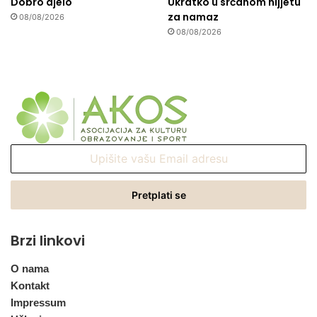
Dobro djelo
Ukratko u srčanom nijjetu
za namaz
08/08/2026
08/08/2026
Upišite
vašu
Email
adresu
Brzi linkovi
O nama
Kontakt
Impressum