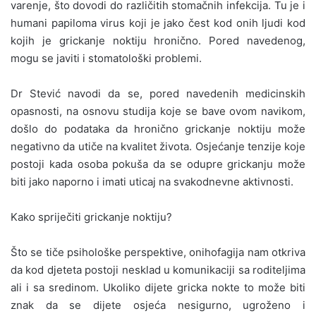
varenje, što dovodi do različitih stomačnih infekcija. Tu je i
humani papiloma virus koji je jako čest kod onih ljudi kod
kojih je grickanje noktiju hronično. Pored navedenog,
mogu se javiti i stomatološki problemi.
Dr Stević navodi da se, pored navedenih medicinskih
opasnosti, na osnovu studija koje se bave ovom navikom,
došlo do podataka da hronično grickanje noktiju može
negativno da utiče na kvalitet života. Osjećanje tenzije koje
postoji kada osoba pokuša da se odupre grickanju može
biti jako naporno i imati uticaj na svakodnevne aktivnosti.
Kako spriječiti grickanje noktiju?
Što se tiče psihološke perspektive, onihofagija nam otkriva
da kod djeteta postoji nesklad u komunikaciji sa roditeljima
ali i sa sredinom. Ukoliko dijete gricka nokte to može biti
znak da se dijete osjeća nesigurno, ugroženo i