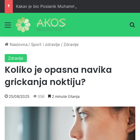
Kakav je bio Poslanik Muhammed alejhi sselam kao prijatelj
Meni
Pr
Naslovna
/
Sport i zdravlje
/
Zdravlje
Zdravlje
Koliko je opasna navika
grickanja noktiju?
25/08/2025
556
2 minute čitanja