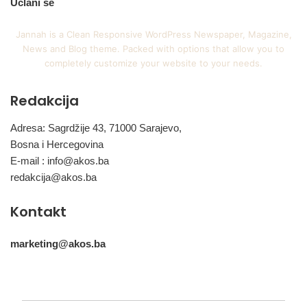
Učlani se
Jannah is a Clean Responsive WordPress Newspaper, Magazine,
News and Blog theme. Packed with options that allow you to
completely customize your website to your needs.
Redakcija
Adresa: Sagrdžije 43, 71000 Sarajevo,
Bosna i Hercegovina
E-mail :
info@akos.ba
redakcija@akos.ba
Kontakt
marketing@akos.ba