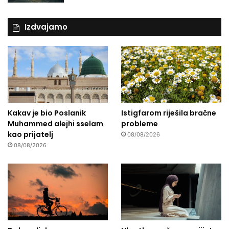
Izdvajamo
Kakav je bio Poslanik
Istigfarom riješila bračne
Muhammed alejhi sselam
probleme
kao prijatelj
08/08/2026
08/08/2026