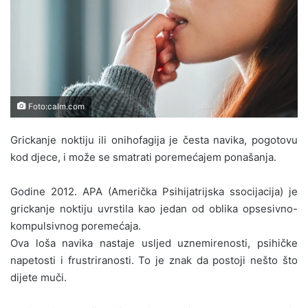
Foto:calm.com
Grickanje noktiju ili onihofagija je česta navika, pogotovu
kod djece, i može se smatrati poremećajem ponašanja.
Godine 2012. APA (Američka Psihijatrijska ssocijacija) je
grickanje noktiju uvrstila kao jedan od oblika opsesivno-
kompulsivnog poremećaja.
Ova loša navika nastaje usljed uznemirenosti, psihičke
napetosti i frustriranosti. To je znak da postoji nešto što
dijete muči.