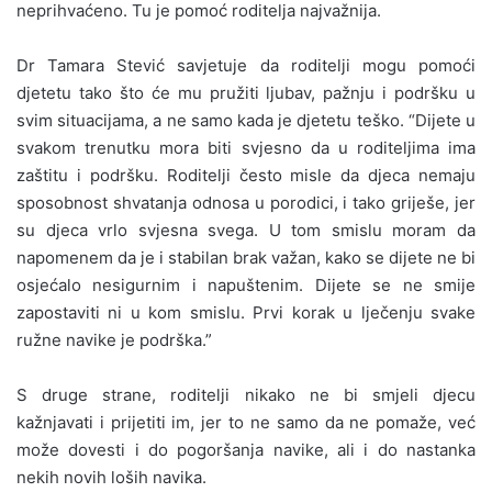
neprihvaćeno. Tu je pomoć roditelja najvažnija.
Dr Tamara Stević savjetuje da roditelji mogu pomoći
djetetu tako što će mu pružiti ljubav, pažnju i podršku u
svim situacijama, a ne samo kada je djetetu teško. “Dijete u
svakom trenutku mora biti svjesno da u roditeljima ima
zaštitu i podršku. Roditelji često misle da djeca nemaju
sposobnost shvatanja odnosa u porodici, i tako griješe, jer
su djeca vrlo svjesna svega. U tom smislu moram da
napomenem da je i stabilan brak važan, kako se dijete ne bi
osjećalo nesigurnim i napuštenim. Dijete se ne smije
zapostaviti ni u kom smislu. Prvi korak u lječenju svake
ružne navike je podrška.”
S druge strane, roditelji nikako ne bi smjeli djecu
kažnjavati i prijetiti im, jer to ne samo da ne pomaže, već
može dovesti i do pogoršanja navike, ali i do nastanka
nekih novih loših navika.