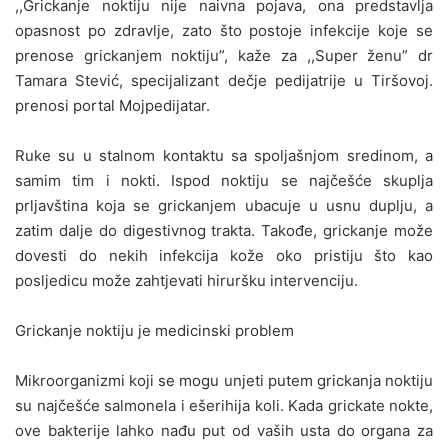
,,Grickanje noktiju nije naivna pojava, ona predstavlja
opasnost po zdravlje, zato što postoje infekcije koje se
prenose grickanjem noktiju”, kaže za ,,Super ženu” dr
Tamara Stević, specijalizant dečje pedijatrije u Tiršovoj.
prenosi portal Mojpedijatar.
Ruke su u stalnom kontaktu sa spoljašnjom sredinom, a
samim tim i nokti. Ispod noktiju se najčešće skuplja
prljavština koja se grickanjem ubacuje u usnu duplju, a
zatim dalje do digestivnog trakta. Takođe, grickanje može
dovesti do nekih infekcija kože oko pristiju što kao
posljedicu može zahtjevati hiruršku intervenciju.
Grickanje noktiju je medicinski problem
Mikroorganizmi koji se mogu unjeti putem grickanja noktiju
su najčešće salmonela i ešerihija koli. Kada grickate nokte,
ove bakterije lahko nađu put od vaših usta do organa za