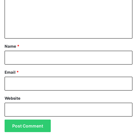
m
e
n
t
*
Name
*
Email
*
Website