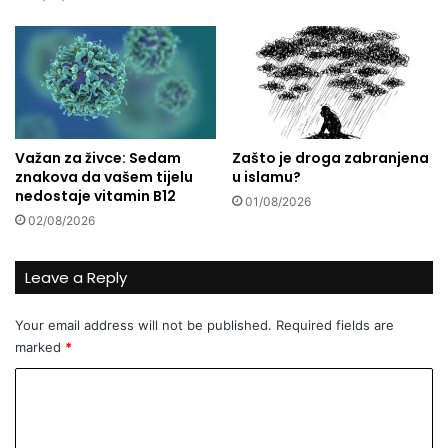
s
a
j
e
i
s
t
i
Važan za živce: Sedam
Zašto je droga zabranjena
h
znakova da vašem tijelu
u islamu?
a
nedostaje vitamin B12
r
01/08/2026
02/08/2026
i
.
.
Leave a Reply
.
Your email address will not be published.
Required fields are
marked
*
C
o
m