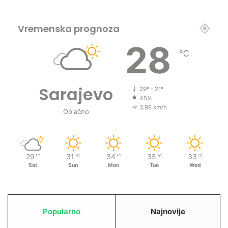
Vremenska prognoza
28
℃
Sarajevo
29º - 21º
45%
3.98 km/h
Oblačno
29
31
34
35
33
℃
℃
℃
℃
℃
Sat
Sun
Mon
Tue
Wed
Popularno
Najnovije