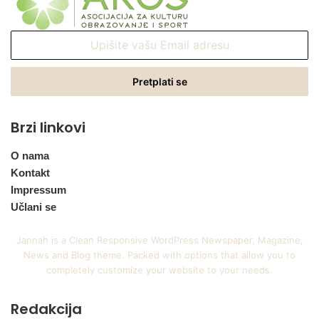
Upišite
vašu
Email
adresu
Brzi linkovi
O nama
Kontakt
Impressum
Učlani se
Jannah is a Clean Responsive WordPress Newspaper, Magazine,
News and Blog theme. Packed with options that allow you to
completely customize your website to your needs.
Redakcija