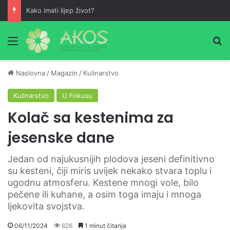
Kako imati lijep život?
Meni
Pr
Naslovna
/
Magazin
/
Kulinarstvo
Kulinarstvo
U Fokusu
Kolač sa kestenima za
jesenske dane
Jedan od najukusnijih plodova jeseni definitivno
su kesteni, čiji miris uvijek nekako stvara toplu i
ugodnu atmosferu. Kestene mnogi vole, bilo
pečene ili kuhane, a osim toga imaju i mnoga
ljekovita svojstva.
06/11/2024
626
1 minut čitanja