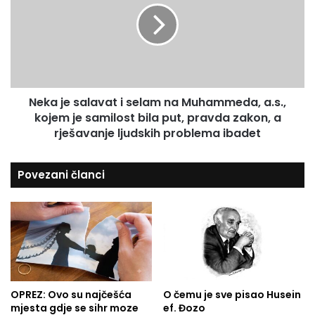
u
i
a
H
j
:
e
I
s
z
a
u
l
p
Neka je salavat i selam na Muhammeda, a.s.,
a
o
kojem je samilost bila put, pravda zakon, a
v
t
a
rješavanje ljudskih problema ibadet
r
t
e
i
Povezani članci
b
s
e
e
s
l
e
a
p
m
o
n
v
a
l
M
a
u
OPREZ: Ovo su najčešća
O čemu je sve pisao Husein
č
mjesta gdje se sihr moze
ef. Đozo
h