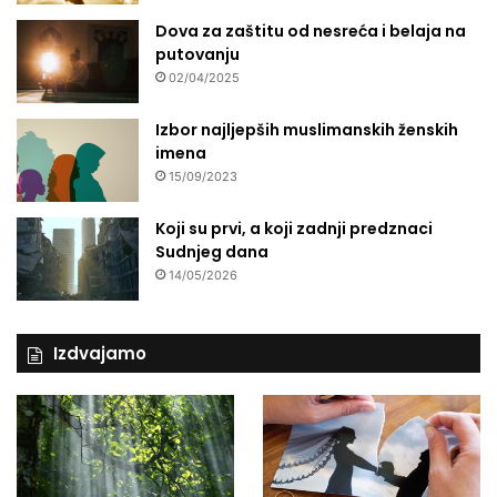
k
Dova za zaštitu od nesreća i belaja na
o
putovanju
n
02/04/2025
,
a
Izbor najljepših muslimanskih ženskih
r
imena
j
15/09/2023
e
š
Koji su prvi, a koji zadnji predznaci
a
Sudnjeg dana
v
a
14/05/2026
n
j
e
Izdvajamo
l
j
u
d
s
k