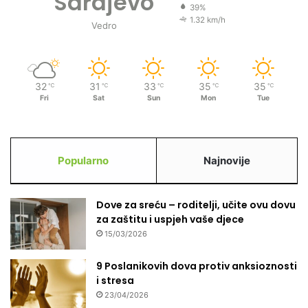
Sarajevo
i
m
39%
t
i
1.32 km/h
Vedro
e
l
i
o
h
s
š
t
32
31
33
35
35
℃
℃
℃
℃
℃
t
b
Fri
Sat
Sun
Mon
Tue
o
i
p
l
r
a
i
p
Popularno
Najnovije
j
u
e
t
,
Dove za sreću – roditelji, učite ovu dovu
p
za zaštitu i uspjeh vaše djece
r
a
15/03/2026
v
d
9 Poslanikovih dova protiv anksioznosti
a
i stresa
z
23/04/2026
a