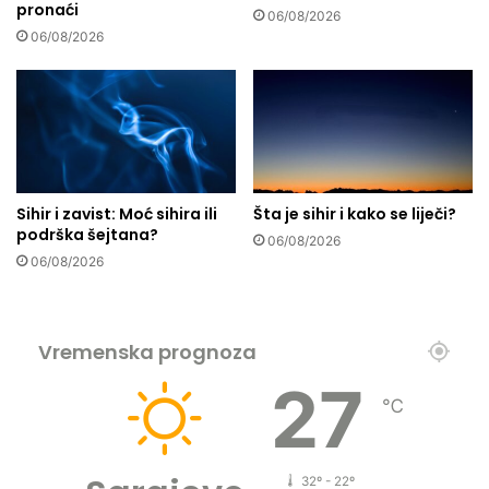
pronaći
e
a
06/08/2026
o
m
06/08/2026
v
m
e
e
n
d
o
a
v
,
č
a
a
.
Sihir i zavist: Moć sihira ili
Šta je sihir i kako se liječi?
n
s
podrška šejtana?
i
.
06/08/2026
c
06/08/2026
,
e
k
,
o
z
j
Vremenska prognoza
a
e
m
m
27
i
j
℃
j
e
e
s
n
a
32º - 22º