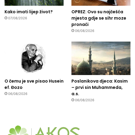
i
h
Kako imati lijep život?
OPREZ: Ovo su najčešća
p
mjesta gdje se sihr moze
07/08/2026
r
pronaći
o
06/08/2026
b
l
e
m
a
i
b
a
O čemu je sve pisao Husein
Poslanikova djeca: Kasim
d
ef. Đozo
– prvi sin Muhammeda,
e
a.s.
06/08/2026
t
06/08/2026