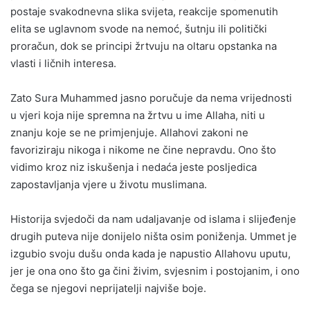
postaje svakodnevna slika svijeta, reakcije spomenutih
elita se uglavnom svode na nemoć, šutnju ili politički
proračun, dok se principi žrtvuju na oltaru opstanka na
vlasti i ličnih interesa.
Zato Sura Muhammed jasno poručuje da nema vrijednosti
u vjeri koja nije spremna na žrtvu u ime Allaha, niti u
znanju koje se ne primjenjuje. Allahovi zakoni ne
favoriziraju nikoga i nikome ne čine nepravdu. Ono što
vidimo kroz niz iskušenja i nedaća jeste posljedica
zapostavljanja vjere u životu muslimana.
Historija svjedoči da nam udaljavanje od islama i slijeđenje
drugih puteva nije donijelo ništa osim poniženja. Ummet je
izgubio svoju dušu onda kada je napustio Allahovu uputu,
jer je ona ono što ga čini živim, svjesnim i postojanim, i ono
čega se njegovi neprijatelji najviše boje.