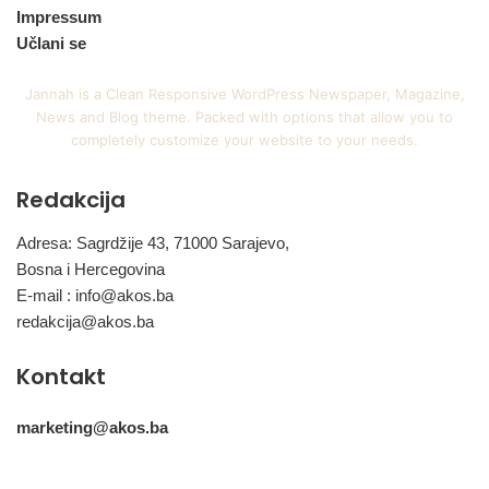
Impressum
Učlani se
Jannah is a Clean Responsive WordPress Newspaper, Magazine,
News and Blog theme. Packed with options that allow you to
completely customize your website to your needs.
Redakcija
Adresa: Sagrdžije 43, 71000 Sarajevo,
Bosna i Hercegovina
E-mail :
info@akos.ba
redakcija@akos.ba
Kontakt
marketing@akos.ba