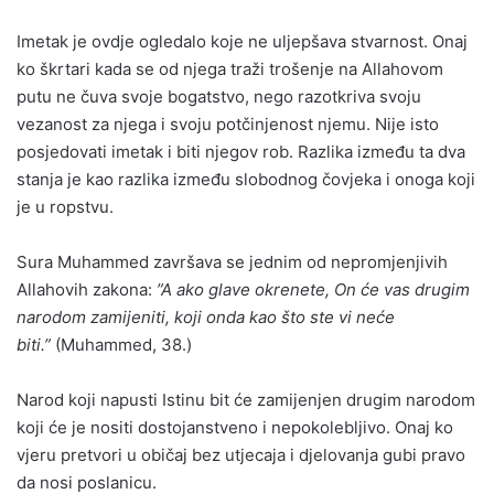
Imetak je ovdje ogledalo koje ne uljepšava stvarnost. Onaj
ko škrtari kada se od njega traži trošenje na Allahovom
putu ne čuva svoje bogatstvo, nego razotkriva svoju
vezanost za njega i svoju potčinjenost njemu. Nije isto
posjedovati imetak i biti njegov rob. Razlika između ta dva
stanja je kao razlika između slobodnog čovjeka i onoga koji
je u ropstvu.
Sura Muhammed završava se jednim od nepromjenjivih
Allahovih zakona:
”A ako glave okrenete, On će vas drugim
narodom zamijeniti, koji onda kao što ste vi neće
biti.”
(Muhammed, 38.)
Narod koji napusti Istinu bit će zamijenjen drugim narodom
koji će je nositi dostojanstveno i nepokolebljivo. Onaj ko
vjeru pretvori u običaj bez utjecaja i djelovanja gubi pravo
da nosi poslanicu.