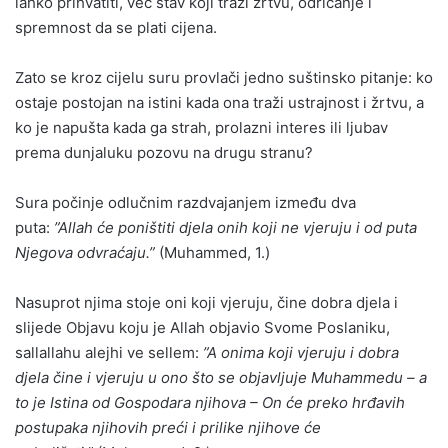
lahko prihvatiti, već stav koji traži žrtvu, odricanje i
spremnost da se plati cijena.
Zato se kroz cijelu suru provlači jedno suštinsko pitanje: ko
ostaje postojan na istini kada ona traži ustrajnost i žrtvu, a
ko je napušta kada ga strah, prolazni interes ili ljubav
prema dunjaluku pozovu na drugu stranu?
Sura počinje odlučnim razdvajanjem između dva
puta:
”Allah će poništiti djela onih koji ne vjeruju i od puta
Njegova odvraćaju.”
(Muhammed, 1.)
Nasuprot njima stoje oni koji vjeruju, čine dobra djela i
slijede Objavu koju je Allah objavio Svome Poslaniku,
sallallahu alejhi ve sellem:
”A onima koji vjeruju i dobra
djela čine i vjeruju u ono što se objavljuje Muhammedu – a
to je Istina od Gospodara njihova – On će preko hrđavih
postupaka njihovih preći i prilike njihove će