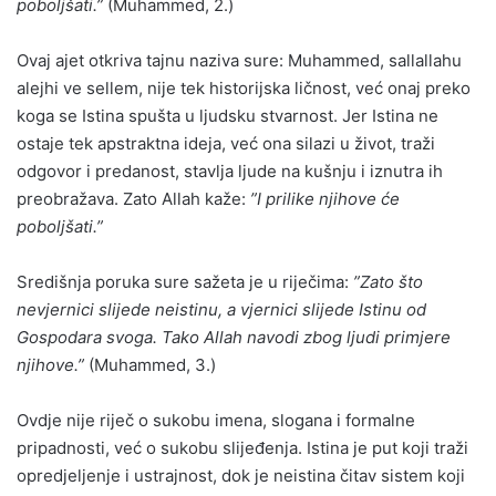
poboljšati.”
(Muhammed, 2.)
Ovaj ajet otkriva tajnu naziva sure: Muhammed, sallallahu
alejhi ve sellem, nije tek historijska ličnost, već onaj preko
koga se Istina spušta u ljudsku stvarnost. Jer Istina ne
ostaje tek apstraktna ideja, već ona silazi u život, traži
odgovor i predanost, stavlja ljude na kušnju i iznutra ih
preobražava. Zato Allah kaže:
”I prilike njihove će
poboljšati.”
Središnja poruka sure sažeta je u riječima:
”Zato što
nevjernici slijede neistinu, a vjernici slijede Istinu od
Gospodara svoga. Tako Allah navodi zbog ljudi primjere
njihove.”
(Muhammed, 3.)
Ovdje nije riječ o sukobu imena, slogana i formalne
pripadnosti, već o sukobu slijeđenja. Istina je put koji traži
opredjeljenje i ustrajnost, dok je neistina čitav sistem koji