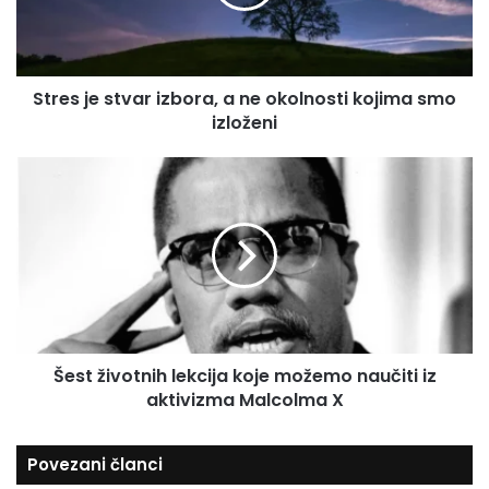
j
m
e
a
s
i
t
l
Stres je stvar izbora, a ne okolnosti kojima smo
v
a
izloženi
a
d
r
r
i
Š
e
z
e
s
b
s
u
o
t
r
ž
a
i
,
v
a
o
n
t
e
Šest životnih lekcija koje možemo naučiti iz
n
o
aktivizma Malcolma X
i
k
h
o
l
Povezani članci
l
e
n