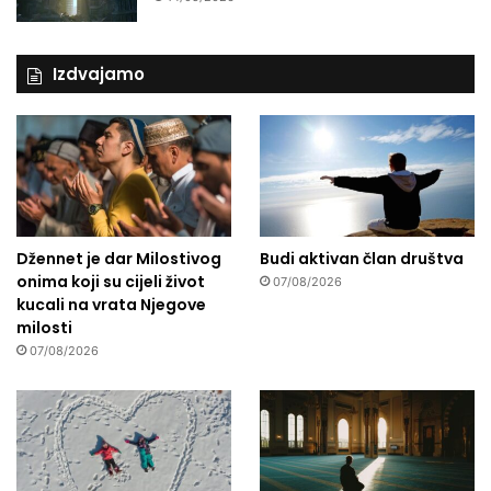
Izdvajamo
Džennet je dar Milostivog
Budi aktivan član društva
onima koji su cijeli život
07/08/2026
kucali na vrata Njegove
milosti
07/08/2026