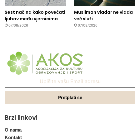
Šest načina kako povećati
Musliman vladar ne vlada
ljubav među vjernicima
već služi
07/08/2026
07/08/2026
Upišite
vašu
Email
adresu
Brzi linkovi
O nama
Kontakt