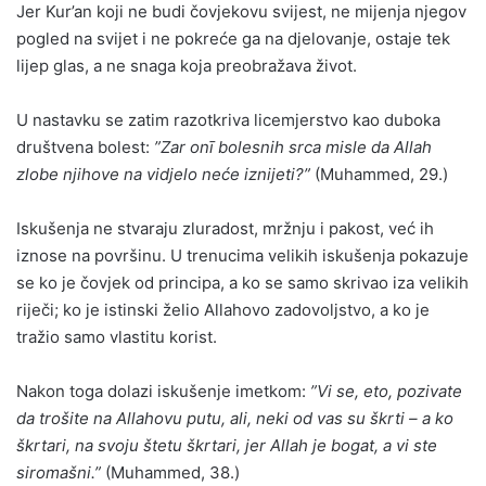
Jer Kur’an koji ne budi čovjekovu svijest, ne mijenja njegov
pogled na svijet i ne pokreće ga na djelovanje, ostaje tek
lijep glas, a ne snaga koja preobražava život.
U nastavku se zatim razotkriva licemjerstvo kao duboka
društvena bolest:
”Zar onī bolesnih srca misle da Allah
zlobe njihove na vidjelo neće iznijeti?”
(Muhammed, 29.)
Iskušenja ne stvaraju zluradost, mržnju i pakost, već ih
iznose na površinu. U trenucima velikih iskušenja pokazuje
se ko je čovjek od principa, a ko se samo skrivao iza velikih
riječi; ko je istinski želio Allahovo zadovoljstvo, a ko je
tražio samo vlastitu korist.
Nakon toga dolazi iskušenje imetkom:
”Vi se, eto, pozivate
da trošite na Allahovu putu, ali, neki od vas su škrti – a ko
škrtari, na svoju štetu škrtari, jer Allah je bogat, a vi ste
siromašni.”
(Muhammed, 38.)