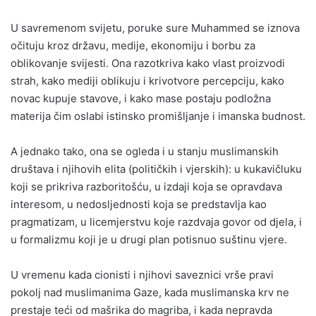
U savremenom svijetu, poruke sure Muhammed se iznova
očituju kroz državu, medije, ekonomiju i borbu za
oblikovanje svijesti. Ona razotkriva kako vlast proizvodi
strah, kako mediji oblikuju i krivotvore percepciju, kako
novac kupuje stavove, i kako mase postaju podložna
materija čim oslabi istinsko promišljanje i imanska budnost.
A jednako tako, ona se ogleda i u stanju muslimanskih
društava i njihovih elita (političkih i vjerskih): u kukavičluku
koji se prikriva razboritošću, u izdaji koja se opravdava
interesom, u nedosljednosti koja se predstavlja kao
pragmatizam, u licemjerstvu koje razdvaja govor od djela, i
u formalizmu koji je u drugi plan potisnuo suštinu vjere.
U vremenu kada cionisti i njihovi saveznici vrše pravi
pokolj nad muslimanima Gaze, kada muslimanska krv ne
prestaje teći od mašrika do magriba, i kada nepravda