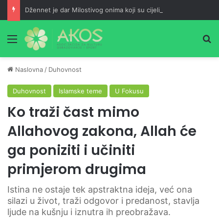
Džennet je dar Milostivog onima koji su cijeli život kucali na vrata Njegove milosti
Meni
Pr
Naslovna
/
Duhovnost
Duhovnost
Islamske teme
U Fokusu
Ko traži čast mimo
Allahovog zakona, Allah će
ga poniziti i učiniti
primjerom drugima
Istina ne ostaje tek apstraktna ideja, već ona
silazi u život, traži odgovor i predanost, stavlja
ljude na kušnju i iznutra ih preobražava.