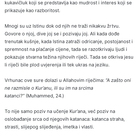
kukavičluk koji se predstavlja kao mudrost i interes koji se
prikazuje kao razboritost.
Mnogi su uz Istinu dok od njih ne traži nikakvu žrtvu.
Govore o njoj, dive joj se i pozivaju joj. Ali kada dođe
trenutak kušnje, kada Istina zatraži odricanje, postojanost i
spremnost na plaćanje cijene, tada se razotkrivaju ljudi i
pokazuje stvarna težina njihovih riječi. Tada se otkriva jesu
li riječi bile plod uvjerenja ili tek ukras na jeziku.
Vrhunac ove sure dolazi u Allahovim riječima:
”A zašto oni
ne razmisle o Kur’anu, ili su im na srcima
katanci?”
(Muhammed, 24.)
To nije samo poziv na učenje Kur’ana, već poziv na
oslobađanje srca od njegovih katanaca: katanca straha,
strasti, slijepog slijeđenja, imetka i vlasti.