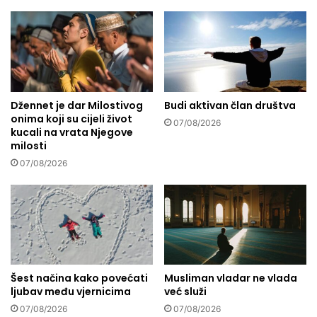
k
o
c
s
i
t
j
i
a
k
k
o
o
j
Džennet je dar Milostivog
Budi aktivan član društva
j
onima koji su cijeli život
i
e
07/08/2026
kucali na vrata Njegove
m
m
milosti
a
o
s
07/08/2026
ž
m
e
o
m
i
o
z
n
l
a
o
u
ž
č
Šest načina kako povećati
Musliman vladar ne vlada
e
i
ljubav među vjernicima
već služi
n
t
07/08/2026
07/08/2026
i
i