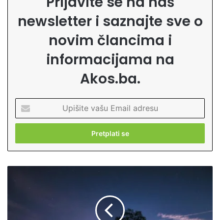
Prijavite se na naš
newsletter i saznajte sve o
novim člancima i
informacijama na
Akos.ba.
U
p
i
š
i
t
e
S
v
t
a
r
š
e
u
s
E