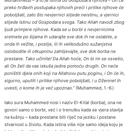
Muhammedu – a to je Istina od Gospodara njihova – On će
preko hrđavih postupaka njihovih preći i prilike njihove će
poboljšati, zato što nevjernici slijede neistinu, a vjernici
slijede Istinu od Gospodara svoga. Tako Allah navodi zbog
ljudi primjere njihove. Kada se u borbi s nevjernicima
sretnete po šijama ih udarajte sve dok ih ne oslabite, a
onda ih vežite, i poslije, ili ih velikodušno sužanjstva
oslobodite ili otkupninu zahtijevajte, sve dok borba ne
prestane. Tako učinite! Da Allah hoće, On bi im se osvetio,
ali On želi da vas iskuša jedne pomoću drugih. On neće
poništiti djela onih koji na Allahovu putu poginu, i On će ih,
sigurno, uputiti i prilike njihove poboljšati, i u Džennet ih
uvesti, o kome ih je već upoznao.”
(Muhammed, 1.-6.)
Iako sura Muhammed nosi i naziv El-Kital (borba), ona ne
govori samo o borbi, već i o trenutku kada se vjera stavlja
na kušnju – kada prestane biti riječ na jeziku i postane
stvarnost u životu. Kada istina više nije samo ideja koju je