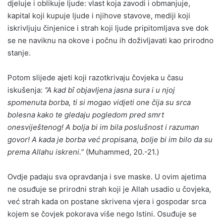
djeluje i oblikuje ljude: vlast koja zavodi i obmanjuje,
kapital koji kupuje ljude i njihove stavove, mediji koji
iskrivljuju činjenice i strah koji ljude pripitomljava sve dok
se ne naviknu na okove i počnu ih doživljavati kao prirodno
stanje.
Potom slijede ajeti koji razotkrivaju čovjeka u času
iskušenja:
”A kad bî objavljena jasna sura i u njoj
spomenuta borba, ti si mogao vidjeti one čija su srca
bolesna kako te gledaju pogledom pred smrt
onesviještenog! A bolja bi im bila poslušnost i razuman
govor! A kada je borba već propisana, bolje bi im bilo da su
prema Allahu iskreni.”
(Muhammed, 20.-21.)
Ovdje padaju sva opravdanja i sve maske. U ovim ajetima
ne osuđuje se prirodni strah koji je Allah usadio u čovjeka,
već strah kada on postane skrivena vjera i gospodar srca
kojem se čovjek pokorava više nego Istini. Osuđuje se