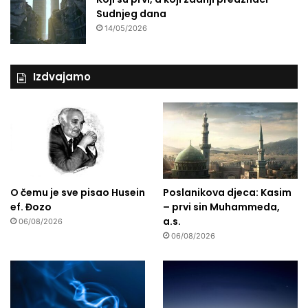
Sudnjeg dana
14/05/2026
Izdvajamo
O čemu je sve pisao Husein
Poslanikova djeca: Kasim
ef. Đozo
– prvi sin Muhammeda,
a.s.
06/08/2026
06/08/2026