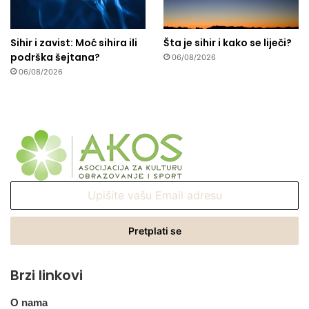
Sihir i zavist: Moć sihira ili
Šta je sihir i kako se liječi?
podrška šejtana?
06/08/2026
06/08/2026
Upišite
vašu
Email
adresu
Brzi linkovi
O nama