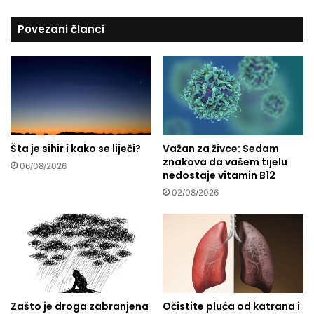
l
a
j
Povezani članci
K
e
o
p
r
o
k
t
u
e
t
J
a
a
:
j
S
Šta je sihir i kako se liječi?
Važan za živce: Sedam
c
znakova da vašem tijelu
p
a
06/08/2026
nedostaje vitamin B12
a
-
s
k
02/08/2026
i
r
l
a
a
l
c
j
H
e
a
v
g
s
Zašto je droga zabranjena
Očistite pluća od katrana i
a
k