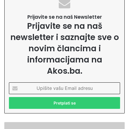
Prijavite se na naš Newsletter
Prijavite se na naš
newsletter i saznajte sve o
novim člancima i
informacijama na
Akos.ba.
U
p
i
š
i
t
e
P
v