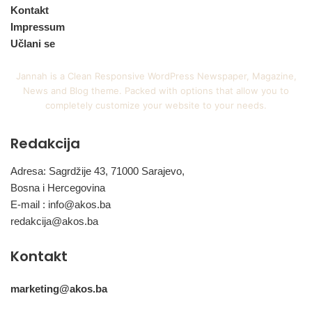
Kontakt
Impressum
Učlani se
Jannah is a Clean Responsive WordPress Newspaper, Magazine,
News and Blog theme. Packed with options that allow you to
completely customize your website to your needs.
Redakcija
Adresa: Sagrdžije 43, 71000 Sarajevo,
Bosna i Hercegovina
E-mail :
info@akos.ba
redakcija@akos.ba
Kontakt
marketing@akos.ba