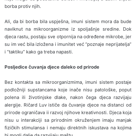
borba protiv njih.
Ali, da bi borba bila uspješna, imuni sistem mora da bude
naviknut na mikroorganizme iz spoljašnje sredine. Dok
djeca rastu, postaju sve otpornija na određene mikrobe, jer
su im već bila izložena i imunitet već “poznaje neprijatelja”
i “taktiku” kako ga treba napasti.
Posljedice čuvanja djece daleko od prirode
Bez kontakta sa mikroorganizmima, imuni sistem postaje
podložniji supstancama koje inače nisu patološke, poput
polena ili životinjske dlake, nakon čega djeca razvijaju
alergije. Ričard Luv ističe da čuvanje djece na distanci od
prirode ograničava ii razvoj njihove kreativnosti. Djeca koja
nisu u interakciji sa prirodnim okruženjem imaju manjak
fizičkih stimulansa i nemaju direktnih iskustava na kojima
bi mogli dalje da razvijaju maštu.