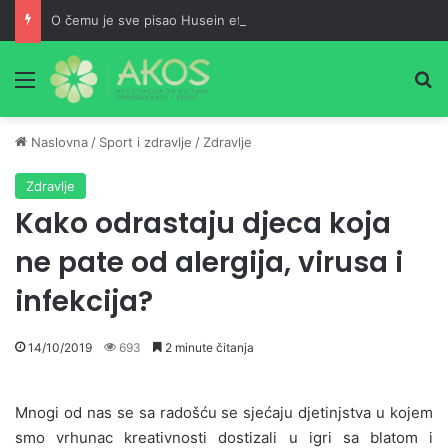
O čemu je sve pisao Husein ef. Đozo
Meni
Pr
Naslovna
/
Sport i zdravlje
/
Zdravlje
Zdravlje
Kako odrastaju djeca koja
ne pate od alergija, virusa i
infekcija?
14/10/2019
693
2 minute čitanja
Mnogi od nas se sa radošću se sjećaju djetinjstva u kojem
smo vrhunac kreativnosti dostizali u igri sa blatom i