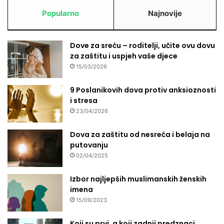
i
Popularno
Najnovije
m
a
Dove za sreću – roditelji, učite ovu dovu
za zaštitu i uspjeh vaše djece
15/03/2026
9 Poslanikovih dova protiv anksioznosti
i stresa
23/04/2026
Dova za zaštitu od nesreća i belaja na
putovanju
02/04/2025
Izbor najljepših muslimanskih ženskih
imena
15/09/2023
Koji su prvi, a koji zadnji predznaci