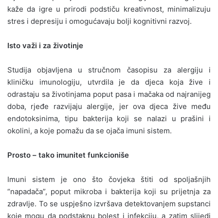
kaže da igre u prirodi podstiču kreativnost, minimalizuju
stres i depresiju i omogućavaju bolji kognitivni razvoj.
Isto važi i za životinje
Studija objavljena u stručnom časopisu za alergiju i
kliničku imunologiju, utvrdila je da djeca koja žive i
odrastaju sa životinjama poput pasa i mačaka od najranijeg
doba, rjeđe razvijaju alergije, jer ova djeca žive među
endotoksinima, tipu bakterija koji se nalazi u prašini i
okolini, a koje pomažu da se ojača imuni sistem.
Prosto – tako imunitet funkcioniše
Imuni sistem je ono što čovjeka štiti od spoljašnjih
“napadača”, poput mikroba i bakterija koji su prijetnja za
zdravlje. To se uspješno izvršava detektovanjem supstanci
koje mogu da podstaknu bolest i infekciju, a zatim slijedi