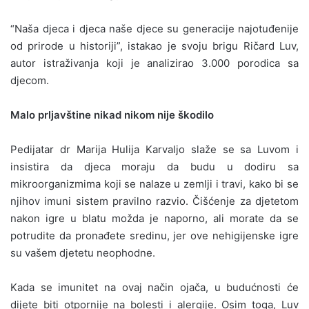
“Naša djeca i djeca naše djece su generacije najotuđenije
od prirode u historiji”, istakao je svoju brigu Ričard Luv,
autor istraživanja koji je analizirao 3.000 porodica sa
djecom.
Malo prljavštine nikad nikom nije škodilo
Pedijatar dr Marija Hulija Karvaljo slaže se sa Luvom i
insistira da djeca moraju da budu u dodiru sa
mikroorganizmima koji se nalaze u zemlji i travi, kako bi se
njihov imuni sistem pravilno razvio. Čišćenje za djetetom
nakon igre u blatu možda je naporno, ali morate da se
potrudite da pronađete sredinu, jer ove nehigijenske igre
su vašem djetetu neophodne.
Kada se imunitet na ovaj način ojača, u budućnosti će
dijete biti otpornije na bolesti i alergije. Osim toga, Luv