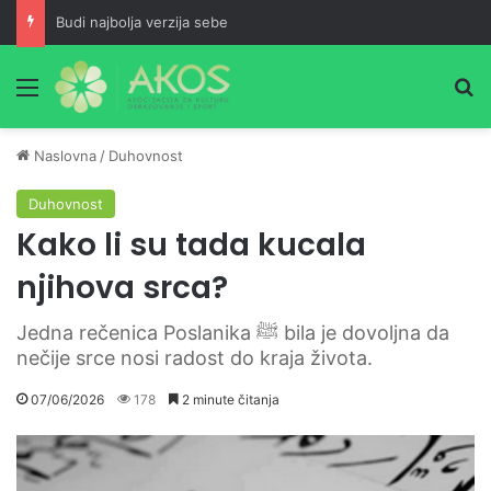
Budi najbolja verzija sebe
Meni
Pr
Naslovna
/
Duhovnost
Duhovnost
Kako li su tada kucala
njihova srca?
Jedna rečenica Poslanika ﷺ bila je dovoljna da
nečije srce nosi radost do kraja života.
07/06/2026
178
2 minute čitanja