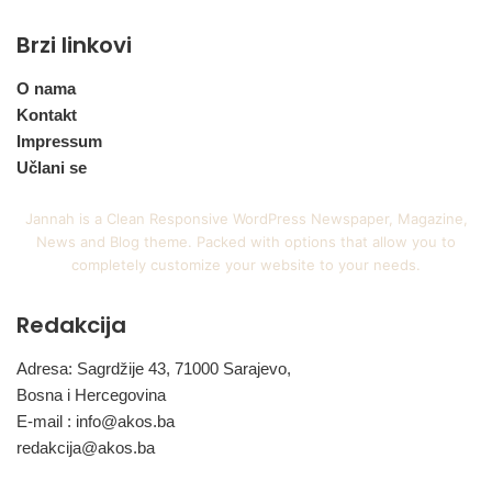
Brzi linkovi
O nama
Kontakt
Impressum
Učlani se
Jannah is a Clean Responsive WordPress Newspaper, Magazine,
News and Blog theme. Packed with options that allow you to
completely customize your website to your needs.
Redakcija
Adresa: Sagrdžije 43, 71000 Sarajevo,
Bosna i Hercegovina
E-mail :
info@akos.ba
redakcija@akos.ba