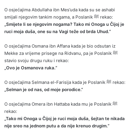
O osjećajima Abdullaha ibn Mes’uda kada su se ashabi
smijali njegovim tankim nogama, a Poslanik ﷺ rekao:
„Smijete li se njegovim nogama? Tako mi Onoga u Čijoj je
ruci moja duša, one su na Vagi teže od brda Uhud.“
O osjećajima Osmana ibn Affana kada je bio odsutan iz
Mekke za vrijeme prisege na Ridvanu, pa je Poslanik ﷺ
stavio svoju drugu ruku i rekao:
„Ovo je Osmanova ruka.“
O osjećajima Selmana el-Farisija kada je Poslanik ﷺ rekao:
„Selman je od nas, od moje porodice.”
O osjećajima Omera ibn Hattaba kada mu je Poslanik ﷺ
rekao:
„Tako mi Onoga u Čijoj je ruci moja duša, šejtan te nikada
nije sreo na jednom putu a da nije krenuo drugim.“