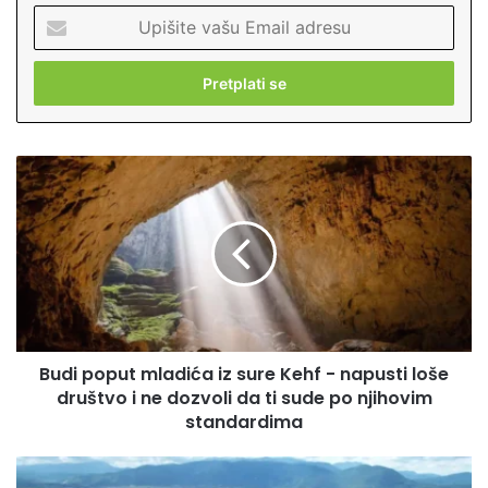
U
p
i
š
i
t
e
B
v
u
a
d
š
i
u
p
E
o
m
p
a
u
i
t
l
Budi poput mladića iz sure Kehf - napusti loše
m
a
društvo i ne dozvoli da ti sude po njihovim
l
d
a
standardima
r
d
e
i
B
s
ć