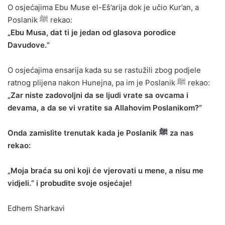
O osjećajima Ebu Muse el-Eš’arija dok je učio Kur’an, a
Poslanik ﷺ rekao:
„Ebu Musa, dat ti je jedan od glasova porodice
Davudove.“
O osjećajima ensarija kada su se rastužili zbog podjele
ratnog plijena nakon Hunejna, pa im je Poslanik ﷺ rekao:
„Zar niste zadovoljni da se ljudi vrate sa ovcama i
devama, a da se vi vratite sa Allahovim Poslanikom?“
Onda zamislite trenutak kada je Poslanik ﷺ za nas
rekao:
„Moja braća su oni koji će vjerovati u mene, a nisu me
vidjeli.“ i probudite svoje osjećaje!
Edhem Sharkavi