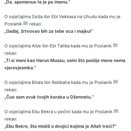
„Da, spomenuo te je po imenu.“
O osjećajima Sa’da ibn Ebi Vekkasa na Uhudu kada mu je
Poslanik ﷺ rekao:
„Gađaj, žrtvovao bih za tebe oca i majku!“
O osjećajima Alije ibn Ebi Taliba kada mu je Poslanik ﷺ
rekao:
„Ti si meni kao Harun Musau, osim što poslije mene nema
vjerovjesnika.“
O osjećajima Bilala ibn Rebbaha kada mu je Poslanik ﷺ
rekao:
„Čuo sam zvuk tvojih koraka u Džennetu.“
O osjećajima Ebu Bekra u pećini kada mu je Poslanik ﷺ
rekao:
„Ebu Bekre, šta misliš o dvojici kojima je Allah treći?“