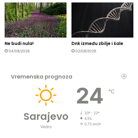
š
e
d
r
u
š
Ne budi nula!
Dnk između zbilje i šale
t
v
04/08/2026
02/08/2026
o
i
n
Vremenska prognoza
e
d
24
o
℃
z
v
o
Sarajevo
33º - 22º
l
43%
i
0.75 km/h
Vedro
d
a