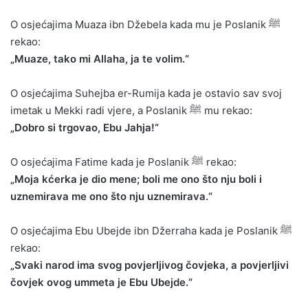
O osjećajima Muaza ibn Džebela kada mu je Poslanik ﷺ
rekao:
„Muaze, tako mi Allaha, ja te volim.“
O osjećajima Suhejba er-Rumija kada je ostavio sav svoj
imetak u Mekki radi vjere, a Poslanik ﷺ mu rekao:
„Dobro si trgovao, Ebu Jahja!“
O osjećajima Fatime kada je Poslanik ﷺ rekao:
„Moja kćerka je dio mene; boli me ono što nju boli i
uznemirava me ono što nju uznemirava.“
O osjećajima Ebu Ubejde ibn Džerraha kada je Poslanik ﷺ
rekao:
„Svaki narod ima svog povjerljivog čovjeka, a povjerljivi
čovjek ovog ummeta je Ebu Ubejde.“