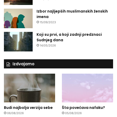
r
Izbor najljepših muslimanskih ženskih
d
imena
i
m
15/09/2023
a
Koji su prvi, a koji zadnji predznaci
Sudnjeg dana
14/05/2026
Izdvajamo
Budi najbolja verzija sebe
Šta povećava nafaku?
06/08/2026
05/08/2026