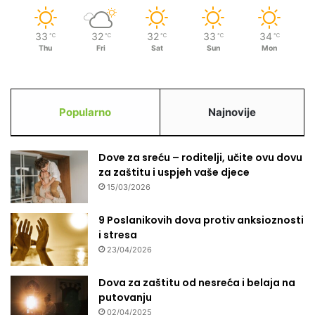
t
i
s
33
32
32
33
34
℃
℃
℃
℃
℃
u
Thu
Fri
Sat
Sun
Mon
d
e
p
o
Popularno
Najnovije
n
j
i
Dove za sreću – roditelji, učite ovu dovu
h
za zaštitu i uspjeh vaše djece
o
15/03/2026
v
i
9 Poslanikovih dova protiv anksioznosti
m
i stresa
s
23/04/2026
t
a
Dova za zaštitu od nesreća i belaja na
n
putovanju
d
02/04/2025
a