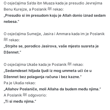
O osjećajima Sa’da ibn Muaza kada je presudio Jevrejima
Benu Kurejze, a Poslanik ﷺ rekao:
„Presudio si im presudom koju je Allah donio iznad sedam
nebesa.“
O osjećajima Sumejje, Jasira i Ammara kada im je Poslanik
ﷺ rekao:
„Strpite se, porodico Jasirova, vaše mjesto susreta je
Džennet.“
O osjećajima Ukaše kada je Poslanik ﷺ rekao:
„Sedamdeset hiljada ljudi iz mog ummeta ući će u
Džennet bez polaganja računa i bez kazne.“
Pa je Ukaša rekao:
„Allahov Poslaniče, moli Allaha da budem među njima.“
A Poslanik ﷺ odgovorio:
„Ti si među njima.“