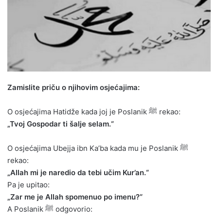
Zamislite priču o njihovim osjećajima:
O osjećajima Hatidže kada joj je Poslanik ﷺ rekao:
„Tvoj Gospodar ti šalje selam.“
O osjećajima Ubejja ibn Ka’ba kada mu je Poslanik ﷺ
rekao:
„Allah mi je naredio da tebi učim Kur’an.“
Pa je upitao:
„Zar me je Allah spomenuo po imenu?“
A Poslanik ﷺ odgovorio: