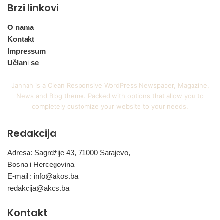
Brzi linkovi
O nama
Kontakt
Impressum
Učlani se
Jannah is a Clean Responsive WordPress Newspaper, Magazine,
News and Blog theme. Packed with options that allow you to
completely customize your website to your needs.
Redakcija
Adresa: Sagrdžije 43, 71000 Sarajevo,
Bosna i Hercegovina
E-mail :
info@akos.ba
redakcija@akos.ba
Kontakt