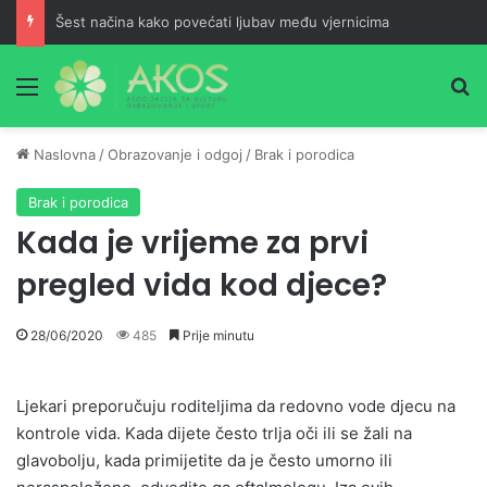
Šest načina kako povećati ljubav među vjernicima
Meni
Pr
Naslovna
/
Obrazovanje i odgoj
/
Brak i porodica
Brak i porodica
Kada je vrijeme za prvi
pregled vida kod djece?
28/06/2020
485
Prije minutu
Ljekari preporučuju roditeljima da redovno vode djecu na
kontrole vida. Kada dijete često trlja oči ili se žali na
glavobolju, kada primijetite da je često umorno ili