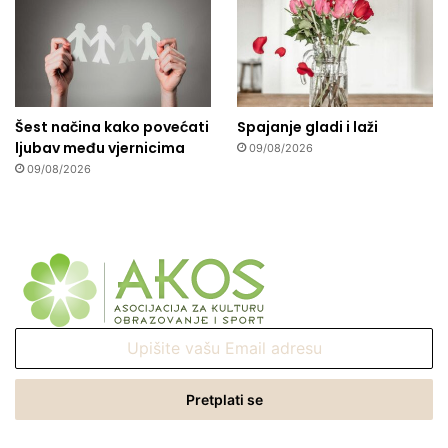
Šest načina kako povećati
Spajanje gladi i laži
ljubav među vjernicima
09/08/2026
09/08/2026
Upišite
vašu
Email
adresu