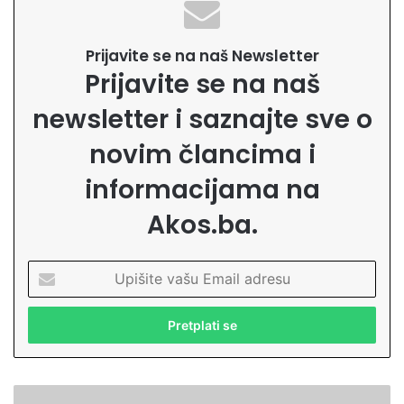
Prijavite se na naš Newsletter
Prijavite se na naš
newsletter i saznajte sve o
novim člancima i
informacijama na
Akos.ba.
U
p
i
š
i
t
e
L
v