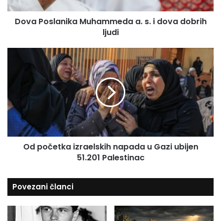
i
a
l
Dova Poslanika Muhammeda a. s. i dova dobrih
n
a
ljudi
i
d
k
r
a
O
e
M
d
s
u
p
u
h
o
a
č
m
e
m
t
e
k
d
a
a
Od početka izraelskih napada u Gazi ubijen
i
a
51.201 Palestinac
z
.
r
s
a
Povezani članci
.
e
i
l
d
s
o
k