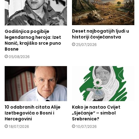
v
i
a
h
d
n
o
a
b
Deset najbogatijih ljudi u
Godišnjica pogibije
p
historiji čovječanstva
legendarnog heroja: Izet
r
a
Nanić, krajiško srce puno
i
d
25/07/2026
Bosne
h
a
l
05/08/2026
u
j
G
u
a
d
z
i
i
u
b
i
10 odabranih citata Alije
Kako je nastao Cvijet
j
Izetbegovića o Bosni i
„Sjećanje“ – simbol
e
Hercegovini
Srebrenice?
n
18/07/2026
10/07/2026
5
1