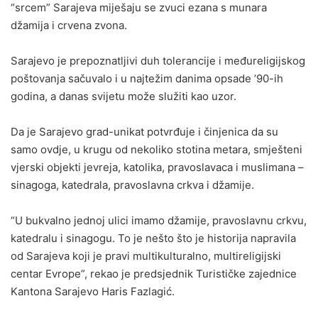
“srcem” Sarajeva miješaju se zvuci ezana s munara
džamija i crvena zvona.
Sarajevo je prepoznatljivi duh tolerancije i međureligijskog
poštovanja sačuvalo i u najtežim danima opsade ’90-ih
godina, a danas svijetu može služiti kao uzor.
Da je Sarajevo grad-unikat potvrđuje i činjenica da su
samo ovdje, u krugu od nekoliko stotina metara, smješteni
vjerski objekti jevreja, katolika, pravoslavaca i muslimana –
sinagoga, katedrala, pravoslavna crkva i džamije.
“U bukvalno jednoj ulici imamo džamije, pravoslavnu crkvu,
katedralu i sinagogu. To je nešto što je historija napravila
od Sarajeva koji je pravi multikulturalno, multireligijski
centar Evrope”, rekao je predsjednik Turističke zajednice
Kantona Sarajevo Haris Fazlagić.