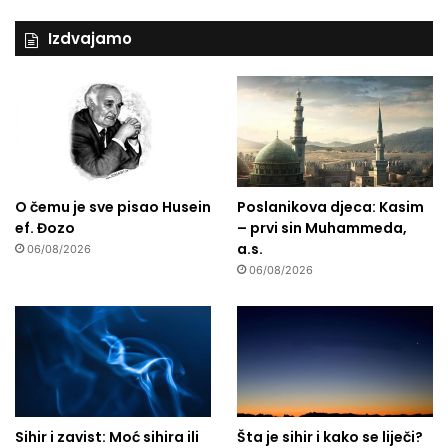
Izdvajamo
O čemu je sve pisao Husein
Poslanikova djeca: Kasim
ef. Đozo
– prvi sin Muhammeda,
a.s.
06/08/2026
06/08/2026
Sihir i zavist: Moć sihira ili
Šta je sihir i kako se liječi?