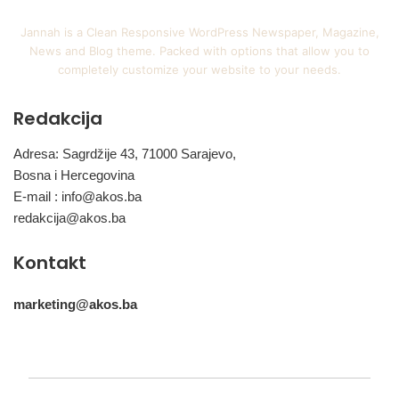
Jannah is a Clean Responsive WordPress Newspaper, Magazine,
News and Blog theme. Packed with options that allow you to
completely customize your website to your needs.
Redakcija
Adresa: Sagrdžije 43, 71000 Sarajevo,
Bosna i Hercegovina
E-mail :
info@akos.ba
redakcija@akos.ba
Kontakt
marketing@akos.ba