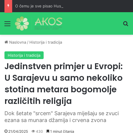
O čemu je sve pisao Husein ef. Đozo
Meni
Pr
Naslovna
/
Historija i tradicija
Historija i tradicija
Jedinstven primjer u Evropi:
U Sarajevu u samo nekoliko
stotina metara bogomolje
različitih religija
Dok šetate "srcem" Sarajeva miješaju se zvuci
ezana sa munara džamija i crvena zvona
21/04/2025
430
1 minut čitanja