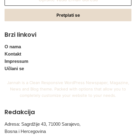
vašu
Email
adresu
Brzi linkovi
O nama
Kontakt
Impressum
Učlani se
Jannah is a Clean Responsive WordPress Newspaper, Magazine,
News and Blog theme. Packed with options that allow you to
completely customize your website to your needs.
Redakcija
Adresa: Sagrdžije 43, 71000 Sarajevo,
Bosna i Hercegovina