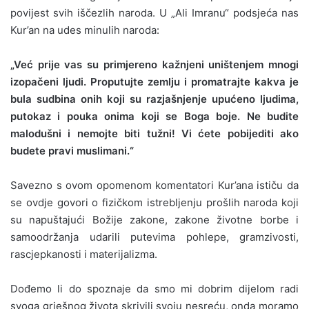
povijest svih iščezlih naroda. U „Ali Imranu“ podsjeća nas
Kur’an na udes minulih naroda:
„Već prije vas su primjereno kažnjeni uništenjem mnogi
izopačeni ljudi. Proputujte zemlju i promatrajte kakva je
bula sudbina onih koji su razjašnjenje upućeno ljudima,
putokaz i pouka onima koji se Boga boje. Ne budite
malodušni i nemojte biti tužni! Vi ćete pobijediti ako
budete pravi muslimani.“
Savezno s ovom opomenom komentatori Kur’ana ističu da
se ovdje govori o fizičkom istrebljenju prošlih naroda koji
su napuštajući Božije zakone, zakone životne borbe i
samoodržanja udarili putevima pohlepe, gramzivosti,
rascjepkanosti i materijalizma.
Dođemo li do spoznaje da smo mi dobrim dijelom radi
svoga grješnog života skrivili svoju nesreću, onda moramo