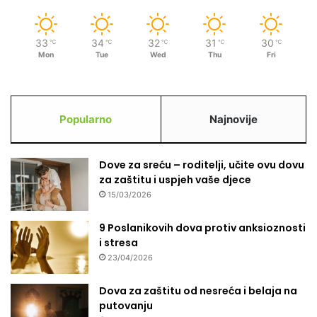
33
34
32
31
30
℃
℃
℃
℃
℃
Mon
Tue
Wed
Thu
Fri
Popularno
Najnovije
Dove za sreću – roditelji, učite ovu dovu
za zaštitu i uspjeh vaše djece
15/03/2026
9 Poslanikovih dova protiv anksioznosti
i stresa
23/04/2026
Dova za zaštitu od nesreća i belaja na
putovanju