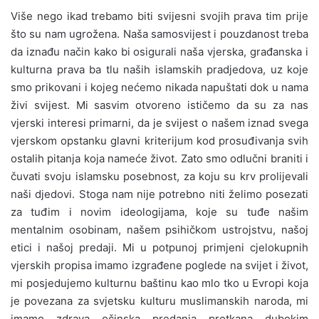
Više nego ikad trebamo biti svijesni svojih prava tim prije
što su nam ugrožena. Naša samosvijest i pouzdanost treba
da iznađu način kako bi osigurali naša vjerska, građanska i
kulturna prava ba tlu naših islamskih pradjedova, uz koje
smo prikovani i kojeg nećemo nikada napuštati dok u nama
živi svijest. Mi sasvim otvoreno ističemo da su za nas
vjerski interesi primarni, da je svijest o našem iznad svega
vjerskom opstanku glavni kriterijum kod prosuđivanja svih
ostalih pitanja koja nameće život. Zato smo odlučni braniti i
čuvati svoju islamsku posebnost, za koju su krv prolijevali
naši djedovi. Stoga nam nije potrebno niti želimo posezati
za tuđim i novim ideologijama, koje su tuđe našim
mentalnim osobinam, našem psihičkom ustrojstvu, našoj
etici i našoj predaji. Mi u potpunoj primjeni cjelokupnih
vjerskih propisa imamo izgrađene poglede na svijet i život,
mi posjedujemo kulturnu baštinu kao mlo tko u Evropi koja
je povezana za svjetsku kulturu muslimanskih naroda, mi
imamo zdrava očinska predanja protkana dubokim