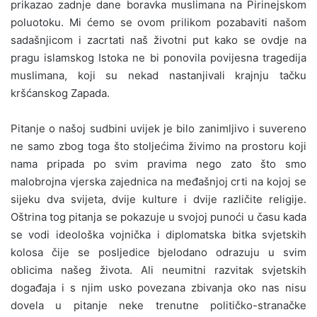
prikazao zadnje dane boravka muslimana na Pirinejskom
poluotoku. Mi ćemo se ovom prilikom pozabaviti našom
sadašnjicom i zacrtati naš životni put kako se ovdje na
pragu islamskog Istoka ne bi ponovila povijesna tragedija
muslimana, koji su nekad nastanjivali krajnju tačku
kršćanskog Zapada.
Pitanje o našoj sudbini uvijek je bilo zanimljivo i suvereno
ne samo zbog toga što stoljećima živimo na prostoru koji
nama pripada po svim pravima nego zato što smo
malobrojna vjerska zajednica na međašnjoj crti na kojoj se
sijeku dva svijeta, dvije kulture i dvije različite religije.
Oštrina tog pitanja se pokazuje u svojoj punoći u času kada
se vodi ideološka vojnička i diplomatska bitka svjetskih
kolosa čije se posljedice bjelodano odrazuju u svim
oblicima našeg života. Ali neumitni razvitak svjetskih
događaja i s njim usko povezana zbivanja oko nas nisu
dovela u pitanje neke trenutne političko-stranačke