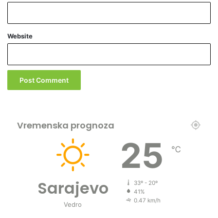
o
r
a
v
Website
a
Vremenska prognoza
25
℃
Sarajevo
33º - 20º
41%
0.47 km/h
Vedro