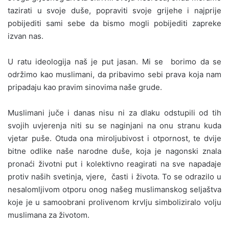
tazirati u svoje duše, popraviti svoje grijehe i najprije
pobijediti sami sebe da bismo mogli pobijediti zapreke
izvan nas.
U ratu ideologija naš je put jasan. Mi se borimo da se
održimo kao muslimani, da pribavimo sebi prava koja nam
pripadaju kao pravim sinovima naše grude.
Muslimani juče i danas nisu ni za dlaku odstupili od tih
svojih uvjerenja niti su se naginjani na onu stranu kuda
vjetar puše. Otuda ona miroljubivost i otpornost, te dvije
bitne odlike naše narodne duše, koja je nagonski znala
pronaći životni put i kolektivno reagirati na sve napadaje
protiv naših svetinja, vjere, časti i života. To se odrazilo u
nesalomljivom otporu onog našeg muslimanskog seljaštva
koje je u samoobrani prolivenom krvlju simboliziralo volju
muslimana za životom.