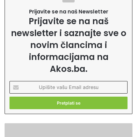
Prijavite se na naš Newsletter
Prijavite se na naš
newsletter i saznajte sve o
novim člancima i
informacijama na
Akos.ba.
U
p
i
š
i
t
e
H
v
a
a