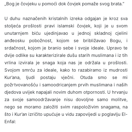
„Bog je čovjeku u pomoći dok čovjek pomaže svog brata.“
U duhu naznačenih kristalnih izreka odgajan je kroz sva
stoljeća prošlosti pravi islamski čovjek, koji je u svom
unutarnjem biću ujedinjavao u jednoj skladnoj cjelini
anđeosku pobožnost, kojom se bribližavao Bogu, i
srdačnost, kojom je branio sebe i svoje ideale. Upravo te
dvije odlike su karakterizirale dušu starih muslimana i iz tih
vrlina izvirala je snaga koja nas je održala u prošlosti.
Svojom smrću za ideale, kako to razabiramo iz mudrosti
Kur’ana, ljudi postaju vječni. Otuda smo se mi
požrtvovanošću i samoodricanjem prvih muslimana i naših
djedova uvijek napajali novim duhom otpornosti. U hrvanju
za svoje samoodržavanje nisu dovoljne samo molitve,
nego se moramo založiti svim raspoloživim snagama, na
što i Kur’an izričito upućuje u vidu zapovijedi u poglavlju El-
Enfal: