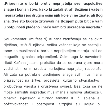
„
Pripremite u borbi protiv neprijatelja sve raspoložive
snage i konjaništvo, kako bi zadali strah Božijem i vašem
neprijatelju i još drugim osim njih koje vi ne znate, ali Bog
zna. Sve što budete žrtvovali na Božijem putu bit će vam
u potpunosti plaćeno i neće vam biti uskraćena nagrada.“
Svi komentari (mufessiri) Kur’ana zadržavaju se na ovim
riječima, ističući njihovu veliku važnost koja se sastoji u
tome da muslimani u borbi s neprijateljem moraju biti do
mogućih granica pripremljeni. Osim toga iz navedenih
riječi Kur’ana jesano proističe da se odbrana vjere mora
voditi istim onim sredstvima kojima neprijatelj raspolaže.
Ali zato su potrebne ujedinjene snage svih muslimana,
pripravnost na žrtve, prosvjeta, kulturno stvaralaštvo i
probuđena vjerska i društvena svijest. Bez toga se ne
može zamisliti napredak muslimana i njihova utakmica u
dinamici svjetskog kulturnog zamaha. Ključ uspjeha je i
požrtvovanost i postojnost. Strpljivi su uvijek bili