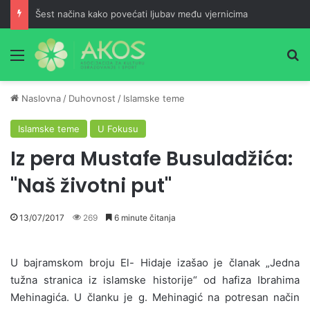
Šest načina kako povećati ljubav među vjernicima
Meni
Pr
Naslovna
/
Duhovnost
/
Islamske teme
Islamske teme
U Fokusu
Iz pera Mustafe Busuladžića:
"Naš životni put"
13/07/2017
269
6 minute čitanja
U bajramskom broju El- Hidaje izašao je članak „Jedna
tužna stranica iz islamske historije“ od hafiza Ibrahima
Mehinagića. U članku je g. Mehinagić na potresan način