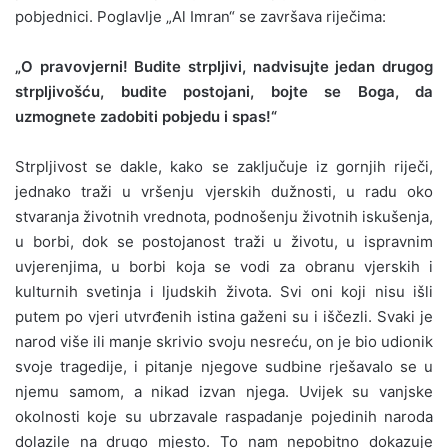
pobjednici. Poglavlje „Al Imran“ se završava riječima:
„O pravovjerni! Budite strpljivi, nadvisujte jedan drugog
strpljivošću, budite postojani, bojte se Boga, da
uzmognete zadobiti pobjedu i spas!“
Strpljivost se dakle, kako se zaključuje iz gornjih riječi,
jednako traži u vršenju vjerskih dužnosti, u radu oko
stvaranja životnih vrednota, podnošenju životnih iskušenja,
u borbi, dok se postojanost traži u životu, u ispravnim
uvjerenjima, u borbi koja se vodi za obranu vjerskih i
kulturnih svetinja i ljudskih života. Svi oni koji nisu išli
putem po vjeri utvrđenih istina gaženi su i iščezli. Svaki je
narod više ili manje skrivio svoju nesreću, on je bio udionik
svoje tragedije, i pitanje njegove sudbine rješavalo se u
njemu samom, a nikad izvan njega. Uvijek su vanjske
okolnosti koje su ubrzavale raspadanje pojedinih naroda
dolazile na drugo mjesto. To nam nepobitno dokazuje