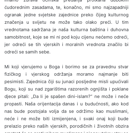
ćudorednim zasadama, te, konačno, mi smo najzapadniji
ogranak jedne svjetske zajednice preko čijeg kulturnog
značenja u svijetu ne može tako olako preći. U tim
vrednotama sadržana je naša kulturna baština i duhovna
samobitnost, koje se mi ni pod koju cijenu nećemo odreći,
jer odreći se tih vjerskih i moralnih vrednota značilo bi
odreći se samih sebe.
Mi koji vjerujemo u Boga i borimo se za pravednu stvar
fizičkog i vjerskog održanja moramo najmanje biti
pesimisti. Zajednica čiji su junaci posljedne misli upućivali
Bogu, koji su nad zgarištima razorenih ognjišta i poklane
djece pitali: „Da li je spašen dini-islam?“ ne može i neće
propasti. Naša orijentacija danas i u budućnosti, ako kod
nas bude postojala volja da se održimo kao muslimani,
neće i ne može biti izmijenjena, i svaki onaj koji bude
prelazio preko naših vjerskih, porodičnih i životnih obzira