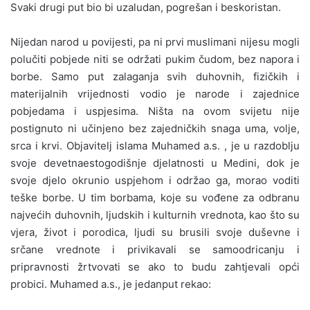
Svaki drugi put bio bi uzaludan, pogrešan i beskoristan.
Nijedan narod u povijesti, pa ni prvi muslimani nijesu mogli
polučiti pobjede niti se održati pukim čudom, bez napora i
borbe. Samo put zalaganja svih duhovnih, fizičkih i
materijalnih vrijednosti vodio je narode i zajednice
pobjedama i uspjesima. Ništa na ovom svijetu nije
postignuto ni učinjeno bez zajedničkih snaga uma, volje,
srca i krvi. Objavitelj islama Muhamed a.s. , je u razdoblju
svoje devetnaestogodišnje djelatnosti u Medini, dok je
svoje djelo okrunio uspjehom i održao ga, morao voditi
teške borbe. U tim borbama, koje su vođene za odbranu
najvećih duhovnih, ljudskih i kulturnih vrednota, kao što su
vjera, život i porodica, ljudi su brusili svoje duševne i
srčane vrednote i privikavali se samoodricanju i
pripravnosti žrtvovati se ako to budu zahtjevali opći
probici. Muhamed a.s., je jedanput rekao: