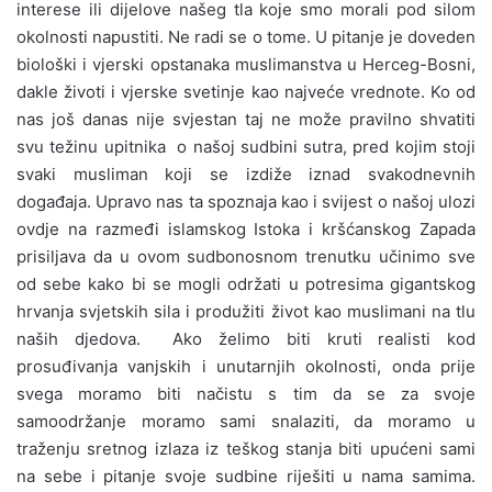
interese ili dijelove našeg tla koje smo morali pod silom
okolnosti napustiti. Ne radi se o tome. U pitanje je doveden
biološki i vjerski opstanaka muslimanstva u Herceg-Bosni,
dakle životi i vjerske svetinje kao najveće vrednote. Ko od
nas još danas nije svjestan taj ne može pravilno shvatiti
svu težinu upitnika o našoj sudbini sutra, pred kojim stoji
svaki musliman koji se izdiže iznad svakodnevnih
događaja. Upravo nas ta spoznaja kao i svijest o našoj ulozi
ovdje na razmeđi islamskog Istoka i kršćanskog Zapada
prisiljava da u ovom sudbonosnom trenutku učinimo sve
od sebe kako bi se mogli održati u potresima gigantskog
hrvanja svjetskih sila i produžiti život kao muslimani na tlu
naših djedova. Ako želimo biti kruti realisti kod
prosuđivanja vanjskih i unutarnjih okolnosti, onda prije
svega moramo biti načistu s tim da se za svoje
samoodržanje moramo sami snalaziti, da moramo u
traženju sretnog izlaza iz teškog stanja biti upućeni sami
na sebe i pitanje svoje sudbine riješiti u nama samima.