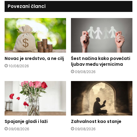
j
Povezani članci
s
a
t
č
r
k
e
o
ž
s
i
e
s
l
e
o
r
Novac je sredstvo, a ne cilj
Šest načina kako povećati
u
ljubav među vjernicima
A
10/08/2026
n
09/08/2026
k
a
r
i
:
O
b
Spajanje gladi i laži
Zahvalnost kao stanje
i
č
09/08/2026
09/08/2026
a