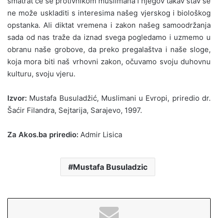
smatrat će se protivnikom muslimana i njegov takav stav se
ne može uskladiti s interesima našeg vjerskog i biološkog
opstanka. Ali diktat vremena i zakon našeg samoodržanja
sada od nas traže da iznad svega pogledamo i uzmemo u
obranu naše grobove, da preko pregalaštva i naše sloge,
koja mora biti naš vrhovni zakon, očuvamo svoju duhovnu
kulturu, svoju vjeru.
Izvor:
Mustafa Busuladžić, Muslimani u Evropi, priredio dr.
Šaćir Filandra, Sejtarija, Sarajevo, 1997.
Za Akos.ba priredio:
Admir Lisica
Mustafa Busuladzic