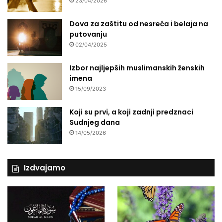
23/04/2026
Dova za zaštitu od nesreća i belaja na
putovanju
02/04/2025
Izbor najljepših muslimanskih ženskih
imena
15/09/2023
Koji su prvi, a koji zadnji predznaci
Sudnjeg dana
14/05/2026
Izdvajamo