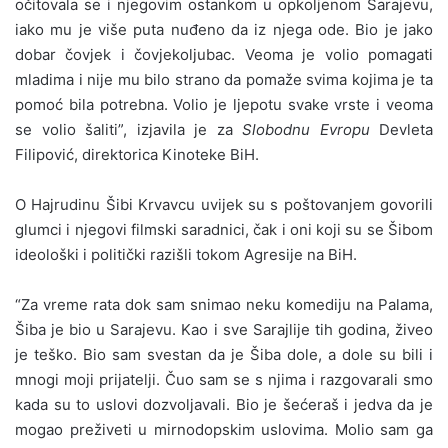
očitovala se i njegovim ostankom u opkoljenom Sarajevu,
iako mu je više puta nuđeno da iz njega ode. Bio je jako
dobar čovjek i čovjekoljubac. Veoma je volio pomagati
mladima i nije mu bilo strano da pomaže svima kojima je ta
pomoć bila potrebna. Volio je ljepotu svake vrste i veoma
se volio šaliti”, izjavila je za
Slobodnu Evropu
Devleta
Filipović, direktorica Kinoteke BiH.
O Hajrudinu Šibi Krvavcu uvijek su s poštovanjem govorili
glumci i njegovi filmski saradnici, čak i oni koji su se Šibom
ideološki i politički razišli tokom Agresije na BiH.
“Za vreme rata dok sam snimao neku komediju na Palama,
Šiba je bio u Sarajevu. Kao i sve Sarajlije tih godina, živeo
je teško. Bio sam svestan da je Šiba dole, a dole su bili i
mnogi moji prijatelji. Čuo sam se s njima i razgovarali smo
kada su to uslovi dozvoljavali. Bio je šećeraš i jedva da je
mogao preživeti u mirnodopskim uslovima. Molio sam ga