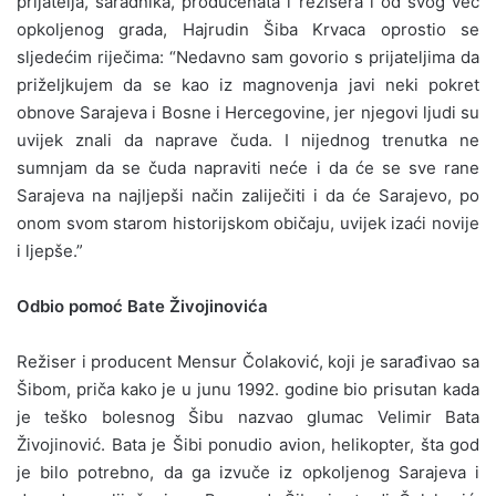
prijatelja, saradnika, producenata i režisera i od svog već
opkoljenog grada, Hajrudin Šiba Krvaca oprostio se
sljedećim riječima: “Nedavno sam govorio s prijateljima da
priželjkujem da se kao iz magnovenja javi neki pokret
obnove Sarajeva i Bosne i Hercegovine, jer njegovi ljudi su
uvijek znali da naprave čuda. I nijednog trenutka ne
sumnjam da se čuda napraviti neće i da će se sve rane
Sarajeva na najljepši način zaliječiti i da će Sarajevo, po
onom svom starom historijskom običaju, uvijek izaći novije
i ljepše.”
Odbio pomoć Bate Živojinovića
Režiser i producent Mensur Čolaković, koji je sarađivao sa
Šibom, priča kako je u junu 1992. godine bio prisutan kada
je teško bolesnog Šibu nazvao glumac Velimir Bata
Živojinović. Bata je Šibi ponudio avion, helikopter, šta god
je bilo potrebno, da ga izvuče iz opkoljenog Sarajeva i