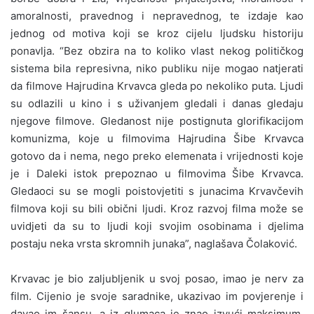
amoralnosti, pravednog i nepravednog, te izdaje kao
jednog od motiva koji se kroz cijelu ljudsku historiju
ponavlja. “Bez obzira na to koliko vlast nekog političkog
sistema bila represivna, niko publiku nije mogao natjerati
da filmove Hajrudina Krvavca gleda po nekoliko puta. Ljudi
su odlazili u kino i s uživanjem gledali i danas gledaju
njegove filmove. Gledanost nije postignuta glorifikacijom
komunizma, koje u filmovima Hajrudina Šibe Krvavca
gotovo da i nema, nego preko elemenata i vrijednosti koje
je i Daleki istok prepoznao u filmovima Šibe Krvavca.
Gledaoci su se mogli poistovjetiti s junacima Krvavčevih
filmova koji su bili obični ljudi. Kroz razvoj filma može se
uvidjeti da su to ljudi koji svojim osobinama i djelima
postaju neka vrsta skromnih junaka”, naglašava Čolaković.
Krvavac je bio zaljubljenik u svoj posao, imao je nerv za
film. Cijenio je svoje saradnike, ukazivao im povjerenje i
davao im šansu, a iz glumaca je znao izvući maksimum.