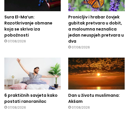
Sura El-Ma’un:
Pronicljiv i hrabar čovjek
Razotkrivanje obmane
gubitak pretvara u dobit,
koja se skriva iza
a maloumna neznalica
pobožnosti
jedan neuspjeh pretvara u
dva
07/08/2026
07/08/2026
6 praktičnih savjeta kako
Dan u životu muslimana:
postati ranoranilac
Akšam
07/08/2026
07/08/2026