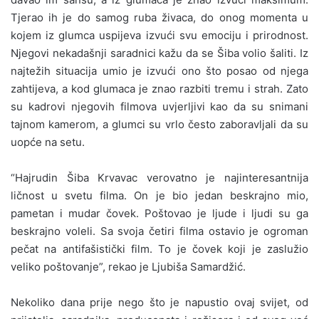
Tjerao ih je do samog ruba živaca, do onog momenta u
kojem iz glumca uspijeva izvući svu emociju i prirodnost.
Njegovi nekadašnji saradnici kažu da se Šiba volio šaliti. Iz
najtežih situacija umio je izvući ono što posao od njega
zahtijeva, a kod glumaca je znao razbiti tremu i strah. Zato
su kadrovi njegovih filmova uvjerljivi kao da su snimani
tajnom kamerom, a glumci su vrlo često zaboravljali da su
uopće na setu.
“Hajrudin Šiba Krvavac verovatno je najinteresantnija
ličnost u svetu filma. On je bio jedan beskrajno mio,
pametan i mudar čovek. Poštovao je ljude i ljudi su ga
beskrajno voleli. Sa svoja četiri filma ostavio je ogroman
pečat na antifašistički film. To je čovek koji je zaslužio
veliko poštovanje”, rekao je Ljubiša Samardžić.
Nekoliko dana prije nego što je napustio ovaj svijet, od