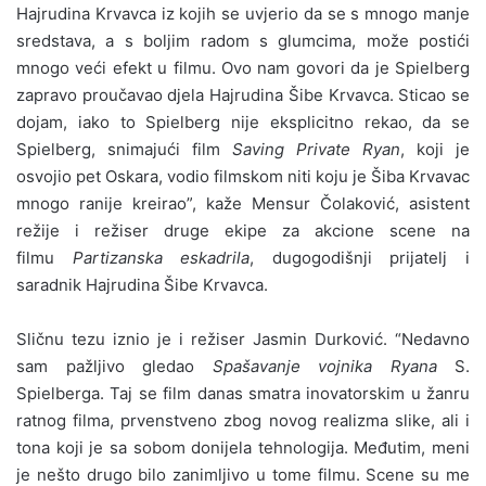
Hajrudina Krvavca iz kojih se uvjerio da se s mnogo manje
sredstava, a s boljim radom s glumcima, može postići
mnogo veći efekt u filmu. Ovo nam govori da je Spielberg
zapravo proučavao djela Hajrudina Šibe Krvavca. Sticao se
dojam, iako to Spielberg nije eksplicitno rekao, da se
Spielberg, snimajući film
Saving Private Ryan
, koji je
osvojio pet Oskara, vodio filmskom niti koju je Šiba Krvavac
mnogo ranije kreirao”, kaže Mensur Čolaković, asistent
režije i režiser druge ekipe za akcione scene na
filmu
Partizanska eskadrila
, dugogodišnji prijatelj i
saradnik Hajrudina Šibe Krvavca.
Sličnu tezu iznio je i režiser Jasmin Durković. “Nedavno
sam pažljivo gledao
Spašavanje vojnika Ryana
S.
Spielberga. Taj se film danas smatra inovatorskim u žanru
ratnog filma, prvenstveno zbog novog realizma slike, ali i
tona koji je sa sobom donijela tehnologija. Međutim, meni
je nešto drugo bilo zanimljivo u tome filmu. Scene su me