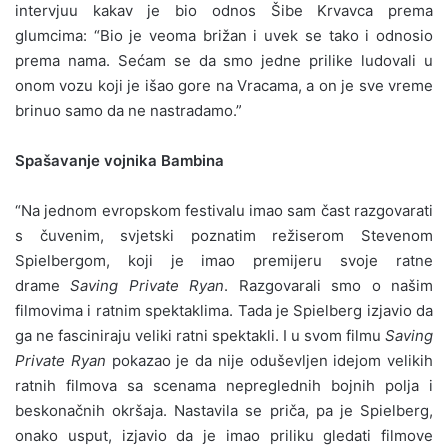
intervjuu kakav je bio odnos Šibe Krvavca prema
glumcima: “Bio je veoma brižan i uvek se tako i odnosio
prema nama. Sećam se da smo jedne prilike ludovali u
onom vozu koji je išao gore na Vracama, a on je sve vreme
brinuo samo da ne nastradamo.”
Spašavanje vojnika Bambina
“Na jednom evropskom festivalu imao sam čast razgovarati
s čuvenim, svjetski poznatim režiserom Stevenom
Spielbergom, koji je imao premijeru svoje ratne
drame
Saving Private Ryan
. Razgovarali smo o našim
filmovima i ratnim spektaklima. Tada je Spielberg izjavio da
ga ne fasciniraju veliki ratni spektakli. I u svom filmu
Saving
Private Ryan
pokazao je da nije oduševljen idejom velikih
ratnih filmova sa scenama nepreglednih bojnih polja i
beskonačnih okršaja. Nastavila se priča, pa je Spielberg,
onako usput, izjavio da je imao priliku gledati filmove