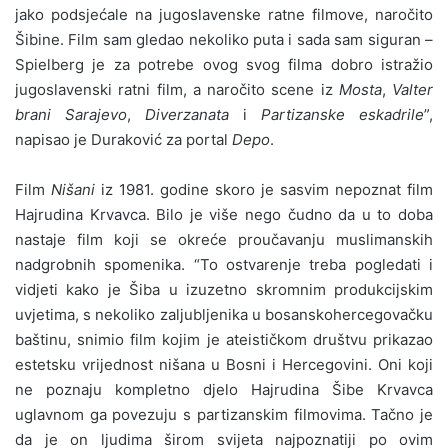
jako podsjećale na jugoslavenske ratne filmove, naročito
Šibine. Film sam gledao nekoliko puta i sada sam siguran –
Spielberg je za potrebe ovog svog filma dobro istražio
jugoslavenski ratni film, a naročito scene iz
Mosta
,
Valter
brani Sarajevo
,
Diverzanata
i
Partizanske eskadrile
”,
napisao je Duraković za portal
Depo
.
Film
Nišani
iz 1981. godine skoro je sasvim nepoznat film
Hajrudina Krvavca. Bilo je više nego čudno da u to doba
nastaje film koji se okreće proučavanju muslimanskih
nadgrobnih spomenika. “To ostvarenje treba pogledati i
vidjeti kako je Šiba u izuzetno skromnim produkcijskim
uvjetima, s nekoliko zaljubljenika u bosanskohercegovačku
baštinu, snimio film kojim je ateističkom društvu prikazao
estetsku vrijednost nišana u Bosni i Hercegovini. Oni koji
ne poznaju kompletno djelo Hajrudina Šibe Krvavca
uglavnom ga povezuju s partizanskim filmovima. Tačno je
da je on ljudima širom svijeta najpoznatiji po ovim