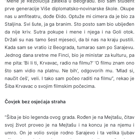
“Mene je Rezolucija zatekla u Beogradu. Bio sam student
prve generacije Više diplomatsko‑novinarske škole. Okupe
nas u amfiteatru, dođe Đido. Optuže mi cimera da je bio za
Staljina. Svi šute, ja ga branim. Sto posto sam bio ubijeđen
da nije kriv. Sutra pokupe i mene i njega i na Goli otok.
Držali su nas tamo šest mjeseci, da bi nas na kraju pustili.
Kada sam se vratio iz Beograda, tumarao sam po Sarajevu.
Jednog dana sretne me Finci, bio je ministar za kulturu, pa
me pita: ‘Bi li ti, Krvavac, radio na filmu?’ ‘O filmu znam ono
što sam vidio na platnu. Ne bih’, odgovorih mu. ‘Mlad si,
naučit ćeš’, veli. I tako sam počeo raditi na filmu”, rekao je
Šiba Krvavac o svojim filmskim počecima.
Čovjek bez osjećaja straha
“Šiba je bio legenda ovog grada. Rođen je na Mejtašu, čitav
svoj život proveo je na Mejtašu i na koncu je na njemu i
umro. On je volio svoje rodno Sarajevo i ta velika ljubav