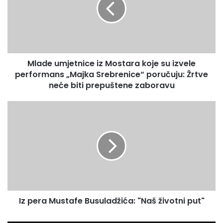
u
e
E
u
m
m
a
j
i
e
l
Mlade umjetnice iz Mostara koje su izvele
t
a
performans „Majka Srebrenice“ poručuju: Žrtve
n
d
i
neće biti prepuštene zaboravu
r
c
e
e
I
s
i
z
u
z
p
M
e
o
r
s
a
t
M
a
u
r
s
a
Iz pera Mustafe Busuladžića: "Naš životni put"
t
k
a
o
f