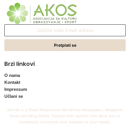
Upišite
vašu
Email
adresu
Brzi linkovi
O nama
Kontakt
Impressum
Učlani se
Jannah is a Clean Responsive WordPress Newspaper, Magazine,
News and Blog theme. Packed with options that allow you to
completely customize your website to your needs.