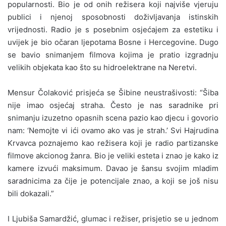
popularnosti. Bio je od onih režisera koji najviše vjeruju
publici i njenoj sposobnosti doživljavanja istinskih
vrijednosti. Radio je s posebnim osjećajem za estetiku i
uvijek je bio očaran ljepotama Bosne i Hercegovine. Dugo
se bavio snimanjem filmova kojima je pratio izgradnju
velikih objekata kao što su hidroelektrane na Neretvi.
Mensur Čolaković prisjeća se Šibine neustrašivosti: “Šiba
nije imao osjećaj straha. Često je nas saradnike pri
snimanju izuzetno opasnih scena pazio kao djecu i govorio
nam: ‘Nemojte vi ići ovamo ako vas je strah.’ Svi Hajrudina
Krvavca poznajemo kao režisera koji je radio partizanske
filmove akcionog žanra. Bio je veliki esteta i znao je kako iz
kamere izvući maksimum. Davao je šansu svojim mladim
saradnicima za čije je potencijale znao, a koji se još nisu
bili dokazali.”
I Ljubiša Samardžić, glumac i režiser, prisjetio se u jednom