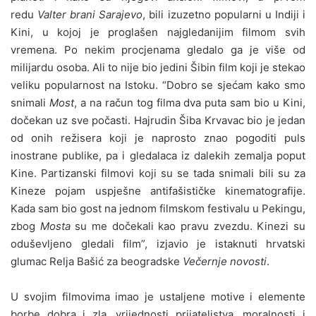
redu
Valter brani Sarajevo
, bili izuzetno popularni u Indiji i
Kini, u kojoj je proglašen najgledanijim filmom svih
vremena. Po nekim procjenama gledalo ga je više od
milijardu osoba. Ali to nije bio jedini Šibin film koji je stekao
veliku popularnost na Istoku. “Dobro se sjećam kako smo
snimali
Most
, a na račun tog filma dva puta sam bio u Kini,
dočekan uz sve počasti. Hajrudin Šiba Krvavac bio je jedan
od onih režisera koji je naprosto znao pogoditi puls
inostrane publike, pa i gledalaca iz dalekih zemalja poput
Kine. Partizanski filmovi koji su se tada snimali bili su za
Kineze pojam uspješne antifašističke kinematografije.
Kada sam bio gost na jednom filmskom festivalu u Pekingu,
zbog
Mosta
su me dočekali kao pravu zvezdu. Kinezi su
oduševljeno gledali film”, izjavio je istaknuti hrvatski
glumac Relja Bašić za beogradske
Večernje novosti
.
U svojim filmovima imao je ustaljene motive i elemente
borbe dobra i zla, vrijednosti prijateljstva, moralnosti i