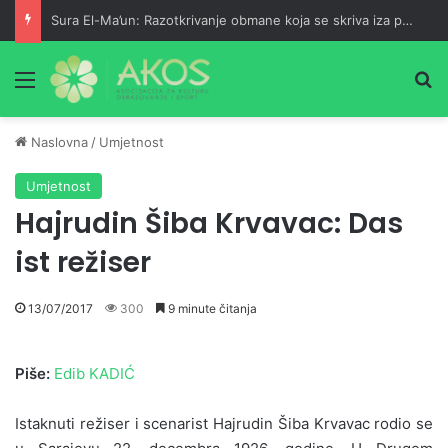
Sura El-Ma’un: Razotkrivanje obmane koja se skriva iza pobožnosti
Meni
Pr
Naslovna
/
Umjetnost
Umjetnost
Hajrudin Šiba Krvavac: Das
ist režiser
13/07/2017
300
9 minute čitanja
Piše:
Edib KADIĆ
Istaknuti režiser i scenarist Hajrudin Šiba Krvavac rodio se