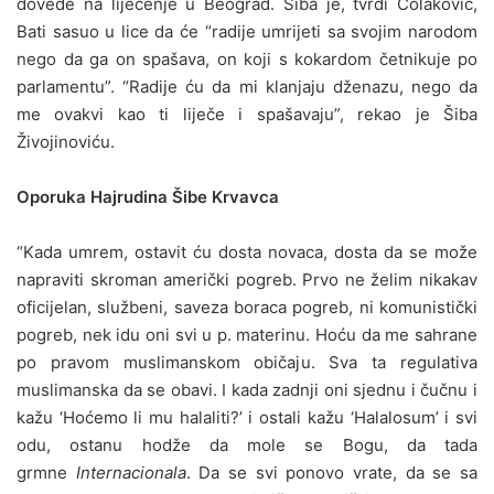
dovede na liječenje u Beograd. Šiba je, tvrdi Čolaković,
Bati sasuo u lice da će “radije umrijeti sa svojim narodom
nego da ga on spašava, on koji s kokardom četnikuje po
parlamentu”. “Radije ću da mi klanjaju dženazu, nego da
me ovakvi kao ti liječe i spašavaju”, rekao je Šiba
Živojinoviću.
Oporuka Hajrudina Šibe Krvavca
“Kada umrem, ostavit ću dosta novaca, dosta da se može
napraviti skroman američki pogreb. Prvo ne želim nikakav
oficijelan, službeni, saveza boraca pogreb, ni komunistički
pogreb, nek idu oni svi u p. materinu. Hoću da me sahrane
po pravom muslimanskom običaju. Sva ta regulativa
muslimanska da se obavi. I kada zadnji oni sjednu i čučnu i
kažu ‘Hoćemo li mu halaliti?’ i ostali kažu ‘Halalosum’ i svi
odu, ostanu hodže da mole se Bogu, da tada
grmne
Internacionala
. Da se svi ponovo vrate, da se sa