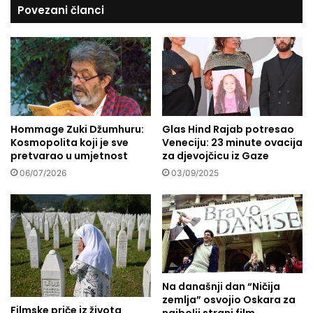
Povezani članci
j
e
e
B
s
u
u
s
i
u
z
l
v
a
e
d
l
Hommage Zuki Džumhuru:
Glas Hind Rajab potresao
ž
Kosmopolita koji je sve
Veneciju: 23 minute ovacija
e
i
pretvarao u umjetnost
za djevojčicu iz Gaze
p
ć
e
a
06/07/2026
03/09/2025
r
:
f
"
o
N
r
a
m
š
a
ž
n
i
Na današnji dan “Ničija
s
v
zemlja” osvojio Oskara za
„
o
Filmske priče iz života