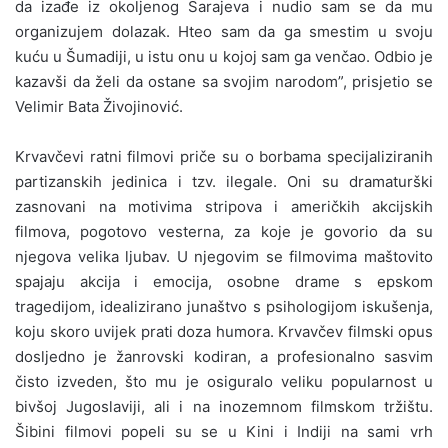
da izađe iz okoljenog Sarajeva i nudio sam se da mu
organizujem dolazak. Hteo sam da ga smestim u svoju
kuću u Šumadiji, u istu onu u kojoj sam ga venčao. Odbio je
kazavši da želi da ostane sa svojim narodom”, prisjetio se
Velimir Bata Živojinović.
Krvavčevi ratni filmovi priče su o borbama specijaliziranih
partizanskih jedinica i tzv. ilegale. Oni su dramaturški
zasnovani na motivima stripova i američkih akcijskih
filmova, pogotovo vesterna, za koje je govorio da su
njegova velika ljubav. U njegovim se filmovima maštovito
spajaju akcija i emocija, osobne drame s epskom
tragedijom, idealizirano junaštvo s psihologijom iskušenja,
koju skoro uvijek prati doza humora. Krvavčev filmski opus
dosljedno je žanrovski kodiran, a profesionalno sasvim
čisto izveden, što mu je osiguralo veliku popularnost u
bivšoj Jugoslaviji, ali i na inozemnom filmskom tržištu.
Šibini filmovi popeli su se u Kini i Indiji na sami vrh