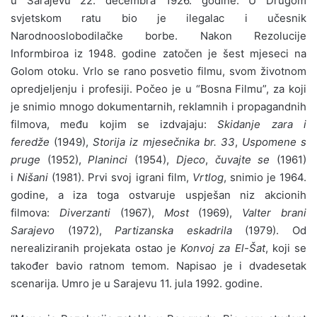
u Sarajevu 22. decembra 1926. godine. U Drugom
svjetskom ratu bio je ilegalac i učesnik
Narodnooslobodilačke borbe. Nakon Rezolucije
Informbiroa iz 1948. godine zatočen je šest mjeseci na
Golom otoku. Vrlo se rano posvetio filmu, svom životnom
opredjeljenju i profesiji. Počeo je u “Bosna Filmu”, za koji
je snimio mnogo dokumentarnih, reklamnih i propagandnih
filmova, među kojim se izdvajaju:
Skidanje zara i
feredže
(1949),
Storija iz mjesečnika br. 33
,
Uspomene s
pruge
(1952),
Planinci
(1954),
Djeco
,
čuvajte se
(1961)
i
Nišani
(1981). Prvi svoj igrani film,
Vrtlog
, snimio je 1964.
godine, a iza toga ostvaruje uspješan niz akcionih
filmova:
Diverzanti
(1967),
Most
(1969),
Valter brani
Sarajevo
(1972),
Partizanska eskadrila
(1979). Od
nerealiziranih projekata ostao je
Konvoj za El-Šat
, koji se
također bavio ratnom temom. Napisao je i dvadesetak
scenarija. Umro je u Sarajevu 11. jula 1992. godine.