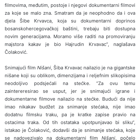
filmovima, međutim, postoje i njegovi dokumentarni filmovi
za koje se malo zna. Smatram da je neophodno da i ova
djela Šibe Krvavca, koja su dokumentarni doprinos
bosanskohercegovačkoj baštini, trebaju biti dostupna
novim generacijama. Moramo više raditi na promoviranju
majstora kakav je bio Hajrudin Krvavac”, naglašava
Čolaković.
Snimajući film
Nišani
, Šiba Krvavac nailazio je na gigantske
nišane koji su oblikom, dimenzijama i reljefnim slikopisima
neodoljivo podsjećali na stećke. “Za ovu temu
zaintereresirao se usput, jer je snimajući igrane i
dokumentarne filmove nailazio na stećke. Budući da nije
imao nikakav budžet za snimanje stećaka, nije imao
dodatnu filmsku traku, pa je kratke zapise pravio na
ostacima traka. Od tih ostataka upotpunjavao bi sliku“,
istakao je Čolaković, dodavši da je snimanje stećaka, koje
se nadovezivalo na dokumentarni film
Nišani
, počelo