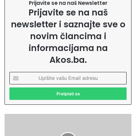
Prijavite se na naš Newsletter
Prijavite se na naš
newsletter i saznajte sve o
novim člancima i
informacijama na
Akos.ba.
U
p
i
š
i
t
e
M
v
l
a
a
š
d