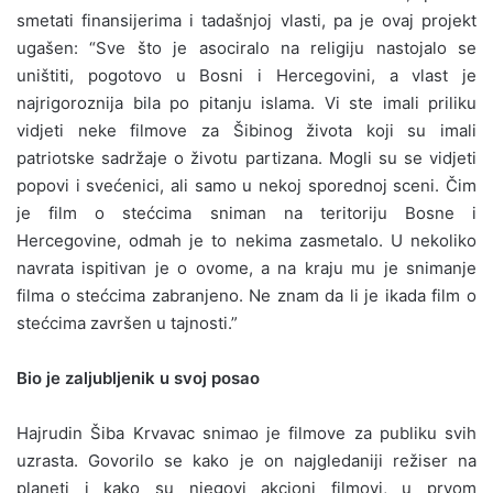
smetati finansijerima i tadašnjoj vlasti, pa je ovaj projekt
ugašen: “Sve što je asociralo na religiju nastojalo se
uništiti, pogotovo u Bosni i Hercegovini, a vlast je
najrigoroznija bila po pitanju islama. Vi ste imali priliku
vidjeti neke filmove za Šibinog života koji su imali
patriotske sadržaje o životu partizana. Mogli su se vidjeti
popovi i svećenici, ali samo u nekoj sporednoj sceni. Čim
je film o stećcima sniman na teritoriju Bosne i
Hercegovine, odmah je to nekima zasmetalo. U nekoliko
navrata ispitivan je o ovome, a na kraju mu je snimanje
filma o stećcima zabranjeno. Ne znam da li je ikada film o
stećcima završen u tajnosti.”
Bio je zaljubljenik u svoj posao
Hajrudin Šiba Krvavac snimao je filmove za publiku svih
uzrasta. Govorilo se kako je on najgledaniji režiser na
planeti i kako su njegovi akcioni filmovi, u prvom