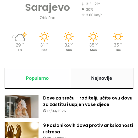
Sarajevo
š
31º - 21º
30%
t
3.68 km/h
e
Oblačno
n
e
z
a
29
31
32
35
35
℃
℃
℃
℃
℃
b
Fri
Sat
Sun
Mon
Tue
o
r
a
v
Popularno
Najnovije
u
Dove za sreću – roditelji, učite ovu dovu
za zaštitu i uspjeh vaše djece
15/03/2026
9 Poslanikovih dova protiv anksioznosti
i stresa