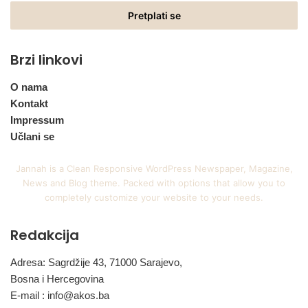
Email
adresu
Brzi linkovi
O nama
Kontakt
Impressum
Učlani se
Jannah is a Clean Responsive WordPress Newspaper, Magazine,
News and Blog theme. Packed with options that allow you to
completely customize your website to your needs.
Redakcija
Adresa: Sagrdžije 43, 71000 Sarajevo,
Bosna i Hercegovina
E-mail :
info@akos.ba