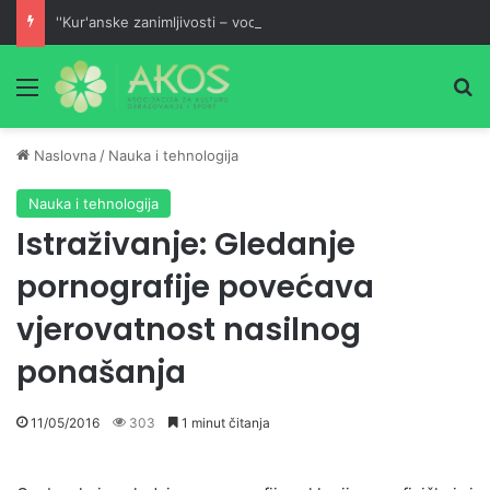
''Kur'anske zanimljivosti – vodič malom mufessiru''
Meni
Pr
Naslovna
/
Nauka i tehnologija
Nauka i tehnologija
Istraživanje: Gledanje
pornografije povećava
vjerovatnost nasilnog
ponašanja
11/05/2016
303
1 minut čitanja