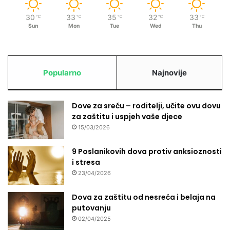
30
33
35
32
33
℃
℃
℃
℃
℃
Sun
Mon
Tue
Wed
Thu
Popularno
Najnovije
Dove za sreću – roditelji, učite ovu dovu
za zaštitu i uspjeh vaše djece
15/03/2026
9 Poslanikovih dova protiv anksioznosti
i stresa
23/04/2026
Dova za zaštitu od nesreća i belaja na
putovanju
02/04/2025