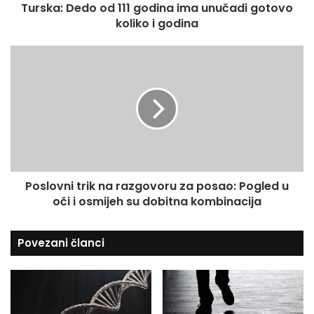
Turska: Dedo od 111 godina ima unučadi gotovo
d
a
koliko i godina
o
d
o
r
d
P
e
1
o
s
1
s
u
1
l
g
o
o
v
d
n
i
i
n
t
a
Poslovni trik na razgovoru za posao: Pogled u
r
i
oči i osmijeh su dobitna kombinacija
i
m
k
a
n
Povezani članci
u
a
n
r
u
a
č
z
a
g