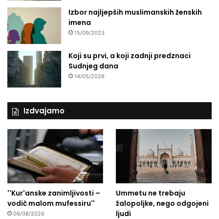
Izbor najljepših muslimanskih ženskih
imena
15/09/2023
Koji su prvi, a koji zadnji predznaci
Sudnjeg dana
14/05/2026
Izdvajamo
''Kur'anske zanimljivosti –
Ummetu ne trebaju
vodič malom mufessiru''
žalopoljke, nego odgojeni
ljudi
09/08/2026