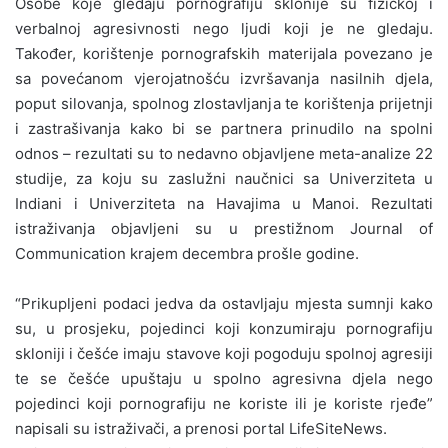
Osobe koje gledaju pornografiju sklonije su fizičkoj i
verbalnoj agresivnosti nego ljudi koji je ne gledaju.
Također, korištenje pornografskih materijala povezano je
sa povećanom vjerojatnošću izvršavanja nasilnih djela,
poput silovanja, spolnog zlostavljanja te korištenja prijetnji
i zastrašivanja kako bi se partnera prinudilo na spolni
odnos – rezultati su to nedavno objavljene meta-analize 22
studije, za koju su zaslužni naučnici sa Univerziteta u
Indiani i Univerziteta na Havajima u Manoi. Rezultati
istraživanja objavljeni su u prestižnom Journal of
Communication krajem decembra prošle godine.
“Prikupljeni podaci jedva da ostavljaju mjesta sumnji kako
su, u prosjeku, pojedinci koji konzumiraju pornografiju
skloniji i češće imaju stavove koji pogoduju spolnoj agresiji
te se češće upuštaju u spolno agresivna djela nego
pojedinci koji pornografiju ne koriste ili je koriste rjeđe”
napisali su istraživači, a prenosi portal LifeSiteNews.