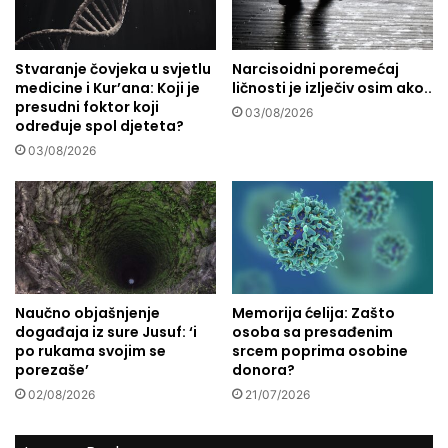
d
o
i
v
g
o
o
Stvaranje čovjeka u svjetlu
Narcisoidni poremećaj
r
medicine i Kur’ana: Koji je
ličnosti je izlječiv osim ako..
t
u
presudni foktor koji
o
z
03/08/2026
određuje spol djeteta?
v
a
o
03/08/2026
p
k
o
o
s
l
a
i
o
k
:
o
P
i
o
Naučno objašnjenje
Memorija ćelija: Zašto
g
g
događaja iz sure Jusuf: ‘i
osoba sa presađenim
o
l
po rukama svojim se
srcem poprima osobine
d
e
porezaše’
donora?
i
d
02/08/2026
21/07/2026
n
u
a
o
č