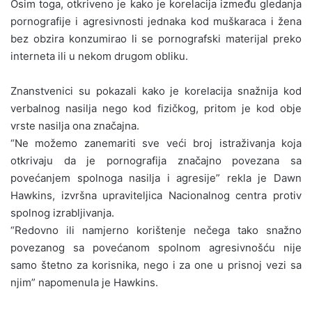
Osim toga, otkriveno je kako je korelacija između gledanja
pornografije i agresivnosti jednaka kod muškaraca i žena
bez obzira konzumirao li se pornografski materijal preko
interneta ili u nekom drugom obliku.
Znanstvenici su pokazali kako je korelacija snažnija kod
verbalnog nasilja nego kod fizičkog, pritom je kod obje
vrste nasilja ona značajna.
“Ne možemo zanemariti sve veći broj istraživanja koja
otkrivaju da je pornografija značajno povezana sa
povećanjem spolnoga nasilja i agresije” rekla je Dawn
Hawkins, izvršna upraviteljica Nacionalnog centra protiv
spolnog izrabljivanja.
“Redovno ili namjerno korištenje nečega tako snažno
povezanog sa povećanom spolnom agresivnošću nije
samo štetno za korisnika, nego i za one u prisnoj vezi sa
njim” napomenula je Hawkins.