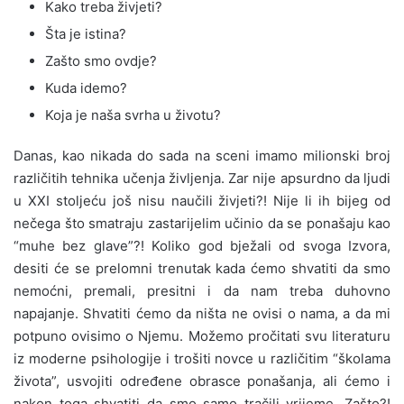
Kako treba živjeti?
Šta je istina?
Zašto smo ovdje?
Kuda idemo?
Koja je naša svrha u životu?
Danas, kao nikada do sada na sceni imamo milionski broj
različitih tehnika učenja življenja. Zar nije apsurdno da ljudi
u XXI stoljeću još nisu naučili živjeti?! Nije li ih bijeg od
nečega što smatraju zastarijelim učinio da se ponašaju kao
“muhe bez glave”?! Koliko god bježali od svoga Izvora,
desiti će se prelomni trenutak kada ćemo shvatiti da smo
nemoćni, premali, presitni i da nam treba duhovno
napajanje. Shvatiti ćemo da ništa ne ovisi o nama, a da mi
potpuno ovisimo o Njemu. Možemo pročitati svu literaturu
iz moderne psihologije i trošiti novce u različitim “školama
života”, usvojiti određene obrasce ponašanja, ali ćemo i
nakon toga shvatiti da smo samo tračili vrijeme. Zašto?!