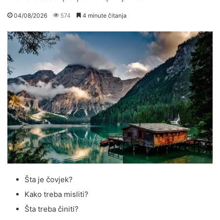
04/08/2026
574
4 minute čitanja
Šta je čovjek?
Kako treba misliti?
Šta treba činiti?