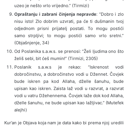
uzeo je nešto vrlo vrijedno.” (Tirmizi)
Opraštanju i zabrani činjenja nepravde
: “Dobro i zlo
nisu isto! Zlo dobrim uzvrati, pa će ti dušmanin tvoj
odjednom prisni prijatelj postati. To mogu postići
samo strpljivi; to mogu postići samo vrlo sretni.”
(Objašnjenje, 34)
Od Poslanika s.a.w.s. se prenosi: “Želi ljudima ono što
želiš sebi, bit ćeš mumin!” (Tirmizi, 2305)
Poslanik s.a.w.s je rekao: “Iskrenost vodi
dobročinstvu, a dobročinstvo vodi u Džennet. Čovjek
bude iskren pa kod Allaha, dželle šanuhu, bude
upisan kao iskren. Zaista laž vodi u razvrat, a razvrat
vodi u vatru Džehennema. Čovjek laže dok kod Allaha,
dželle šanuhu, ne bude upisan kao lažljivac.” (Mutefek
alejhi)
Kur’an je Objava koja nam je data kako bi prema njoj uredili