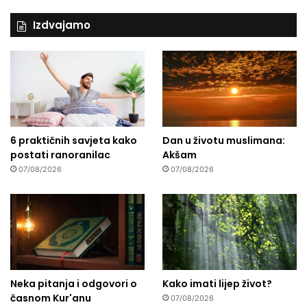
t
ć
Izdvajamo
u
i
m
d
a
t
e
o
6 praktičnih savjeta kako
Dan u životu muslimana:
d
postati ranoranilac
Akšam
v
07/08/2026
07/08/2026
e
d
u
!
“
Neka pitanja i odgovori o
Kako imati lijep život?
časnom Kur'anu
07/08/2026