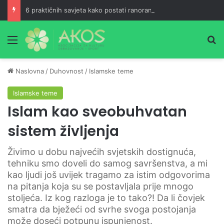
6 praktičnih savjeta kako postati ranoranilac
Meni
Pr
Naslovna
/
Duhovnost
/
Islamske teme
Islamske teme
Islam kao sveobuhvatan
sistem življenja
Živimo u dobu najvećih svjetskih dostignuća,
tehniku smo doveli do samog savršenstva, a mi
kao ljudi još uvijek tragamo za istim odgovorima
na pitanja koja su se postavljala prije mnogo
stoljeća. Iz kog razloga je to tako?! Da li čovjek
smatra da bježeći od svrhe svoga postojanja
može doseći potpunu ispunjenost.