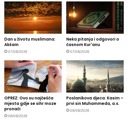
j
p
e
r
k
i
t
č
a
a
"
t
R
i
Dan u životu muslimana:
Neka pitanja i odgovori o
a
Akšam
časnom Kur'anu
o
s
m
07/08/2026
07/08/2026
p
e
u
l
s
e
t
k
u
i
S
m
a
a
OPREZ: Ovo su najčešća
Poslanikova djeca: Kasim –
r
/
mjesta gdje se sihr moze
prvi sin Muhammeda, a.s.
a
š
pronaći
j
e
06/08/2026
e
06/08/2026
j
v
t
u