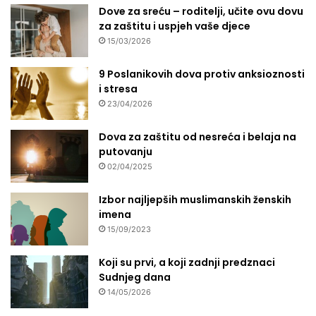
i
Dove za sreću – roditelji, učite ovu dovu
a
s
za zaštitu i uspjeh vaše djece
,
u
e
15/03/2026
l
t
-
o
9 Poslanikovih dova protiv anksioznosti
u
š
i stresa
l
e
23/04/2026
e
j
m
t
Dova za zaštitu od nesreća i belaja na
e
a
putovanju
I
n
02/04/2025
Z
a
u
p
Izbor najljepših muslimanskih ženskih
B
o
imena
i
t
15/09/2023
H
e
b
Koji su prvi, a koji zadnji predznaci
e
Sudnjeg dana
,
d
14/05/2026
a