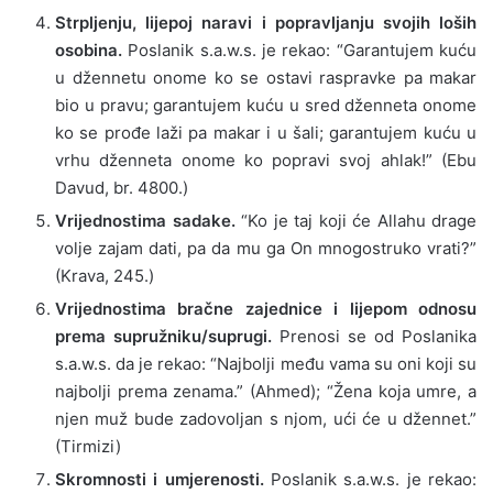
Strpljenju, lijepoj naravi i popravljanju svojih loših
osobina.
Poslanik s.a.w.s. je rekao: “Garantujem kuću
u džennetu onome ko se ostavi raspravke pa makar
bio u pravu; garantujem kuću u sred dženneta onome
ko se prođe laži pa makar i u šali; garantujem kuću u
vrhu dženneta onome ko popravi svoj ahlak!” (Ebu
Davud, br. 4800.)
Vrijednostima sadake.
“Ko je taj koji će Allahu drage
volje zajam dati, pa da mu ga On mnogostruko vrati?”
(Krava, 245.)
Vrijednostima bračne zajednice i lijepom odnosu
prema supružniku/suprugi.
Prenosi se od Poslanika
s.a.w.s. da je rekao: “Najbolji među vama su oni koji su
najbolji prema zenama.” (Ahmed); “Žena koja umre, a
njen muž bude zadovoljan s njom, ući će u džennet.”
(Tirmizi)
Skromnosti i umjerenosti.
Poslanik s.a.w.s. je rekao: