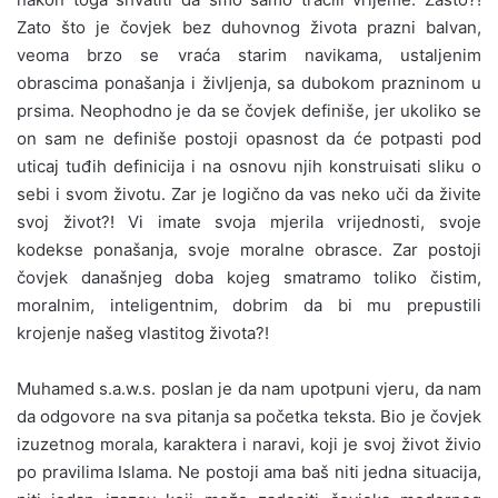
Zato što je čovjek bez duhovnog života prazni balvan,
veoma brzo se vraća starim navikama, ustaljenim
obrascima ponašanja i življenja, sa dubokom prazninom u
prsima. Neophodno je da se čovjek definiše, jer ukoliko se
on sam ne definiše postoji opasnost da će potpasti pod
uticaj tuđih definicija i na osnovu njih konstruisati sliku o
sebi i svom životu. Zar je logično da vas neko uči da živite
svoj život?! Vi imate svoja mjerila vrijednosti, svoje
kodekse ponašanja, svoje moralne obrasce. Zar postoji
čovjek današnjeg doba kojeg smatramo toliko čistim,
moralnim, inteligentnim, dobrim da bi mu prepustili
krojenje našeg vlastitog života?!
Muhamed s.a.w.s. poslan je da nam upotpuni vjeru, da nam
da odgovore na sva pitanja sa početka teksta. Bio je čovjek
izuzetnog morala, karaktera i naravi, koji je svoj život živio
po pravilima Islama. Ne postoji ama baš niti jedna situacija,