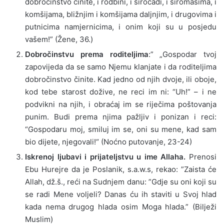
dobročinstvo činite, i rodbini, i siročadi, i siromasima, i
komšijama, bližnjim i komšijama daljnjim, i drugovima i
putnicima namjernicima, i onim koji su u posjedu
vašem!” (Žene, 36.)
Dobročinstvu prema roditeljima
:” „Gospodar tvoj
zapovijeda da se samo Njemu klanjate i da roditeljima
dobročinstvo činite. Kad jedno od njih dvoje, ili oboje,
kod tebe starost dožive, ne reci im ni: “Uh!” – i ne
podvikni na njih, i obraćaj im se riječima poštovanja
punim. Budi prema njima pažljiv i ponizan i reci:
“Gospodaru moj, smiluj im se, oni su mene, kad sam
bio dijete, njegovali!“ (Noćno putovanje, 23-24)
Iskrenoj ljubavi i prijateljstvu u ime Allaha.
Prenosi
Ebu Hurejre da je Poslanik, s.a.w.s, rekao: ”Zaista će
Allah, dž.š., reći na Sudnjem danu: ”Gdje su oni koji su
se radi Mene voljeli? Danas ću ih staviti u Svoj hlad
kada nema drugog hlada osim Moga hlada.” (Bilježi
Muslim)