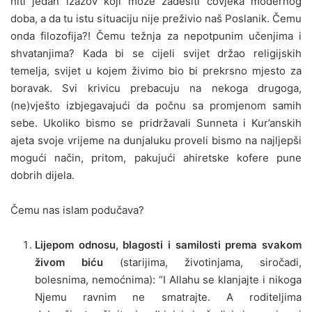
niti jedan izazov koji može zadesiti čovjeka modernog
doba, a da tu istu situaciju nije preživio naš Poslanik. Čemu
onda filozofija?! Čemu težnja za nepotpunim učenjima i
shvatanjima? Kada bi se cijeli svijet držao religijskih
temelja, svijet u kojem živimo bio bi prekrsno mjesto za
boravak. Svi krivicu prebacuju na nekoga drugoga,
(ne)vješto izbjegavajući da počnu sa promjenom samih
sebe. Ukoliko bismo se pridržavali Sunneta i Kur’anskih
ajeta svoje vrijeme na dunjaluku proveli bismo na najljepši
mogući način, pritom, pakujući ahiretske kofere pune
dobrih dijela.
Čemu nas islam podučava?
Lijepom odnosu, blagosti i samilosti prema svakom
živom biću
(starijima, životinjama, siročadi,
bolesnima, nemoćnima): “I Allahu se klanjajte i nikoga
Njemu ravnim ne smatrajte. A roditeljima