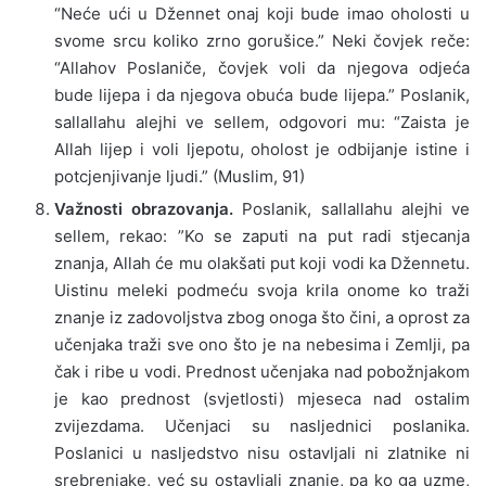
“Neće ući u Džennet onaj koji bude imao oholosti u
svome srcu koliko zrno gorušice.” Neki čovjek reče:
“Allahov Poslaniče, čovjek voli da njegova odjeća
bude lijepa i da njegova obuća bude lijepa.” Poslanik,
sallallahu alejhi ve sellem, odgovori mu: “Zaista je
Allah lijep i voli ljepotu, oholost je odbijanje istine i
potcjenjivanje ljudi.” (Muslim, 91)
Važnosti obrazovanja.
Poslanik, sallallahu alejhi ve
sellem, rekao: ”Ko se zaputi na put radi stjecanja
znanja, Allah će mu olakšati put koji vodi ka Džennetu.
Uistinu meleki podmeću svoja krila onome ko traži
znanje iz zadovoljstva zbog onoga što čini, a oprost za
učenjaka traži sve ono što je na nebesima i Zemlji, pa
čak i ribe u vodi. Prednost učenjaka nad pobožnjakom
je kao prednost (svjetlosti) mjeseca nad ostalim
zvijezdama. Učenjaci su nasljednici poslanika.
Poslanici u nasljedstvo nisu ostavljali ni zlatnike ni
srebrenjake, već su ostavljali znanje, pa ko ga uzme,