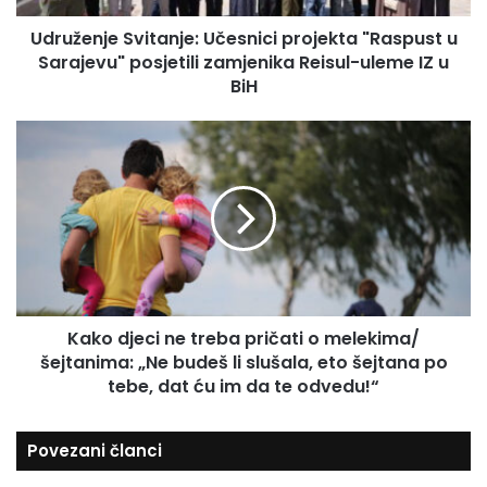
i
e
l
Udruženje Svitanje: Učesnici projekta "Raspust u
S
a
Sarajevu" posjetili zamjenika Reisul-uleme IZ u
v
d
i
BiH
r
t
e
a
K
s
n
a
u
j
k
e
o
:
d
U
j
č
e
e
c
s
i
n
Kako djeci ne treba pričati o melekima/
n
i
šejtanima: „Ne budeš li slušala, eto šejtana po
e
c
t
tebe, dat ću im da te odvedu!“
i
r
p
e
r
Povezani članci
b
o
a