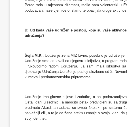
Pored rada u mjesnom džematu, radila sam volonterski u Ed
podučavala naše vjernice o islamu te obavljala druge aktivnost
D: Od kada vaše udruženje postoji, koje su vaše aktivnosti
udruženja?
Šejla M.K.:
Uduženje zena MIZ Livno, posebno je udruženje, ko
Udruženje smo osnovali na njegovu inicijativu, a program rada, 
i rukovodimo radom Udruženja. Ja sam imala iskustva sa o
djelovanju Udruženja.
Udruženje postoji službeno od 3. Novembr
kurseva i predramazanskim pripremama.
Udruženje ima glavne ciljeve i zadatke, a oni podrazumijeva
Ostali dani u sedmici, a naročito petak predvidjeni su za dru
predmetu Akaid, a nastava se izvodi školski, po sistemu č
najvažniji cilj, a to je da žene steknu znanje o svojoj vjeri, da 
svoj identitet.