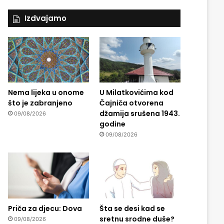
Izdvajamo
Nema lijeka u onome
U Milatkovićima kod
što je zabranjeno
Čajniča otvorena
džamija srušena 1943.
09/08/2026
godine
09/08/2026
Priča za djecu: Dova
Šta se desi kad se
sretnu srodne duše?
09/08/2026