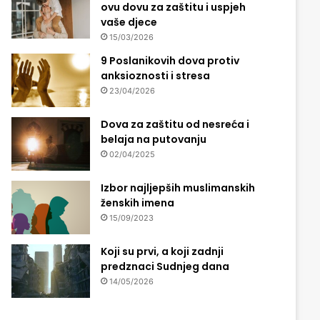
ovu dovu za zaštitu i uspjeh
vaše djece
15/03/2026
9 Poslanikovih dova protiv
anksioznosti i stresa
23/04/2026
Dova za zaštitu od nesreća i
belaja na putovanju
02/04/2025
Izbor najljepših muslimanskih
ženskih imena
15/09/2023
Koji su prvi, a koji zadnji
predznaci Sudnjeg dana
14/05/2026