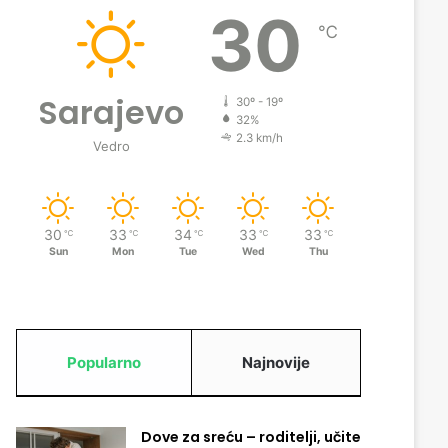
30
℃
Sarajevo
30º - 19º
32%
2.3 km/h
Vedro
30
33
34
33
33
℃
℃
℃
℃
℃
Sun
Mon
Tue
Wed
Thu
Popularno
Najnovije
Dove za sreću – roditelji, učite