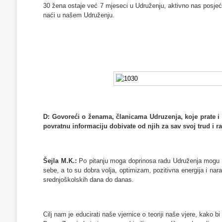
30 žena ostaje već 7 mjeseci u Udruženju, aktivno nas posjećuj
naći u našem Udruženju.
D: Govoreći o ženama, članicama Udruzenja, koje prate i r
povratnu informaciju dobivate od njih za sav svoj trud i r
Šejla M.K.:
Po pitanju moga doprinosa radu Udruženja mogu s
sebe, a to su dobra volja, optimizam, pozitivna energija i na
srednjoškolskih dana do danas.
Cilj nam je educirati naše vjernice o teoriji naše vjere, kako