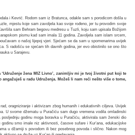
ala i Kevrić. Rodom sam iz Bratunca, odakle sam s porodicom došla u
uzle, mjestu koje sam zavoljela kao svoje rođeno, jer tu provodim svoje
a. Završila sam Behram begovu medresu u Tuzli, koju sam upisala Božijom
čio arapskom pismu kad sam imala 11 godina. Zavoljela sam islam srcem,
 poučavam o našoj lijepoj vjeri. Sjećam se da sam u spomenarima uvijek
jica. S radošću se sjećam tih davnih godina, jer evo obistinilo se ono što
nauka u Sarajevu.
 ‘Udruženje žena MIZ Livno’, zanimljiv mi je tvoj životni put koji te
o angažuješ u radu Udruženja. Možeš li nam reći nešto više o tome,
ad, oragniziranje i aktivizam zbog humanih i edukativnih ciljeva. Uvijek
ugima. U svome džematu u Puračiću sam dugo vremena vodila omladinski
, a posljednju godinu moga boravka u Puračiću, aktivirala sam ženski dio
 godinu smo imale niz aktivnosti, časove sufare i Kur’ana, edukacijske
grama u džamiji s povodom ili bez posebnog povoda i slično. Nakon mog
ek aktivno se druže uz Kur’an ili predavanja.