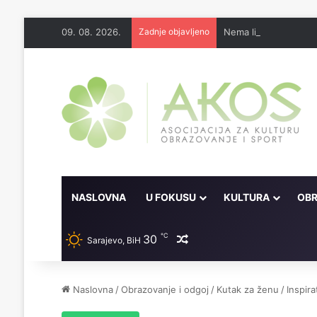
09. 08. 2026.
Zadnje objavljeno
Nema lijeka u onome 
NASLOVNA
U FOKUSU
KULTURA
OBR
℃
30
Random članak
Sarajevo, BiH
Naslovna
/
Obrazovanje i odgoj
/
Kutak za ženu
/
Inspir