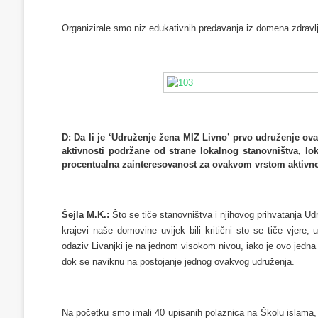
Organizirale smo niz edukativnih predavanja iz domena zdravlja
D: Da li je ‘Udruženje žena MIZ Livno’ prvo udruženje ov
aktivnosti podržane od strane lokalnog stanovništva, lok
procentualna zainteresovanost za ovakvom vrstom aktivnos
Šejla M.K.:
Što se tiče stanovništva i njihovog prihvatanja U
krajevi naše domovine uvijek bili kritični sto se tiče vjere
odaziv Livanjki je na jednom visokom nivou, iako je ovo jedna 
dok se naviknu na postojanje jednog ovakvog udruženja.
Na početku smo imali 40 upisanih polaznica na Školu islama, 