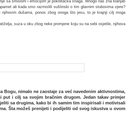
nanje sa smislom i emocijom je pokretačka snaga. Mnogo nas zna klanjati
apamet ali kada smo razmislili suštinski o tim glavnim stubovima vjere?
 u njihovim dušama, ponos zbog onoga što jesu, to je krajnji cilj moga
tiželja, suza u oku zbog neke promjene koju su na sebi osjetile, njihova
ala Bogu, nimalo ne zaostaje za već navedenim aktivnostima,
tni put i cilj sa svojim bračnim drugom. Jedan takav primjer
liti sa drugima, kako bi ih samim tim inspirisali i motivisali
ma. Šta možeš prenijeti i podijeliti od svog iskustva u ovom