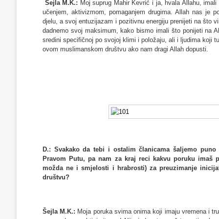
Šejla M.K.:
Moj suprug Mahir Kevrić i ja, hvala Allahu, imali 
učenjem, aktivizmom, pomaganjem drugima. Allah nas je po
djelu, a svoj entuzijazam i pozitivnu energiju prenijeti na što v
dadnemo svoj maksimum, kako bismo imali što ponijeti na Ahir
sredini specifičnoj po svojoj klimi i položaju, ali i ljudima ko
ovom muslimanskom društvu ako nam dragi Allah dopusti.
D.: Svakako da tebi i ostalim članicama šaljemo puno
Pravom Putu, pa nam za kraj reci kakvu poruku imaš podi
možda ne i smjelosti i hrabrosti) za preuzimanje inici
društvu?
Šejla M.K.:
Moja poruka svima onima koji imaju vremena i trun