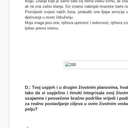
Bogu. Znanje koje je samo sebi cilj nema veliku svrhu, ali z
ali ne zna zašto klanja. Svi znamo nabrojati imanske šarte n
Promijeniti svijest naših žena, probuditi one lijepe emocije
djelovanja u ovom Udruženju.
Moja snaga jesu one, njihova upornost i redovnost, njihova zna
ljubav prema islamu.
D.: Tvoj uspjeh i u drugim životnim planovima, hv
tako da si uspješno i timski integrisala svoj živo
uzajamne i posvećene bračne podrške vrijedi i podije
za realno postavljanje ciljeva u ovim životnim voda
polju?