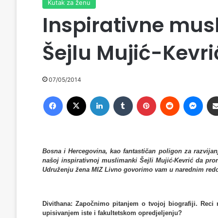
Kutak za ženu
Inspirativne mus
Šejlu Mujić-Kevrić
07/05/2014
Facebook
X
LinkedIn
Tumblr
Pinterest
Reddit
Messenger
Bosna i Hercegovina, kao fantastičan poligon za razvijanje
našoj inspirativnoj muslimanki Šejli Mujić-Kevrić da pro
Udruženju žena MIZ Livno govorimo vam u narednim red
Divithana: Započnimo pitanjem o tvojoj biografiji. Reci 
upisivanjem iste i fakultetskom opredjeljenju?