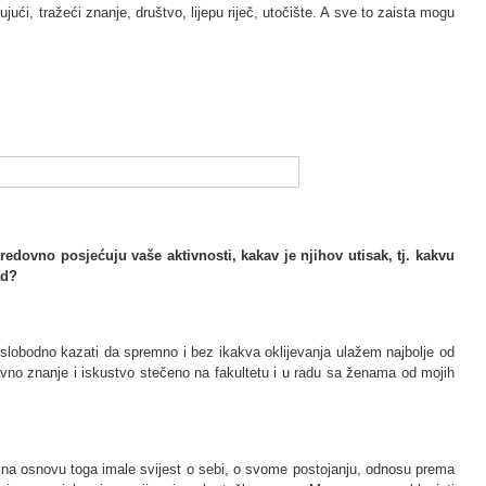
ući, tražeći znanje, društvo, lijepu riječ, utočište. A sve to zaista mogu
edovno posjećuju vaše aktivnosti, kakav je njihov utisak, tj. kakvu
ad?
lobodno kazati da spremno i bez ikakva oklijevanja ulažem najbolje od
ravno znanje i iskustvo stečeno na fakultetu i u radu sa ženama od mojih
 bi na osnovu toga imale svijest o sebi, o svome postojanju, odnosu prema