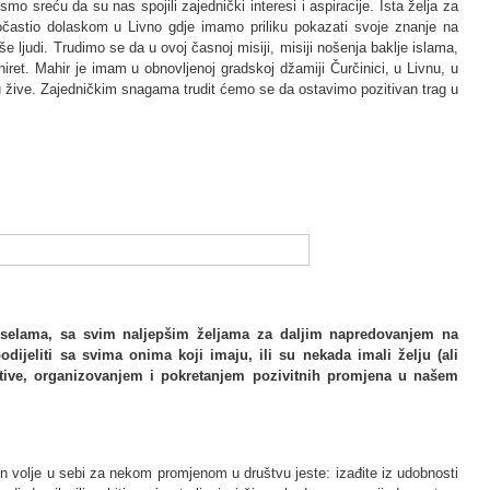
smo sreću da su nas spojili zajednički interesi i aspiracije. Ista želja za
častio dolaskom u Livno gdje imamo priliku pokazati svoje znanje na
iše ljudi. Trudimo se da u ovoj časnoj misiji, misiji nošenja baklje islama,
et. Mahir je imam u obnovljenoj gradskoj džamiji Čurčinici, u Livnu, u
ji tu žive. Zajedničkim snagama trudit ćemo se da ostavimo pozitivan trag u
 selama, sa svim naljepšim željama za daljim napredovanjem na
jeliti sa svima onima koji imaju, ili su nekada imali želju (ali
jative, organizovanjem i pokretanjem pozivitnih promjena u našem
 volje u sebi za nekom promjenom u društvu jeste: izađite iz udobnosti