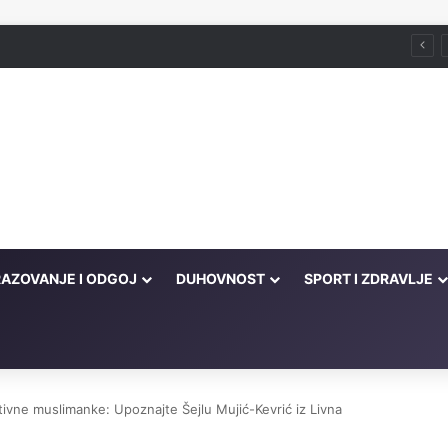
što je zabranjeno
AZOVANJE I ODGOJ
DUHOVNOST
SPORT I ZDRAVLJE
ativne muslimanke: Upoznajte Šejlu Mujić-Kevrić iz Livna