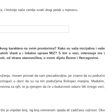
, i historije naše zemlje svaki drugi petak u mjesecu.
akvog karaktera na ovim prostorima? Kako su vaša inicijativa i vaše
alnih vlasti a i lokalne uprave MIZ? S tim u vezi, interesuje me i
ti, od strane stanovništva, u ovom dijelu Bosne i Hercegovine.
druženja, moram priznati da sam prezadovoljna, jer znamo da su područni
, uzimajući u obzir da su na tim područjima Bošnjaci manjina. Međutim,
novina za njih, te ja vjerujem da će u budućnosti odaziv biti mnogo veći,
što je vrijedan broj, taj broj vremenom opada ali zadržava važnost. Oko