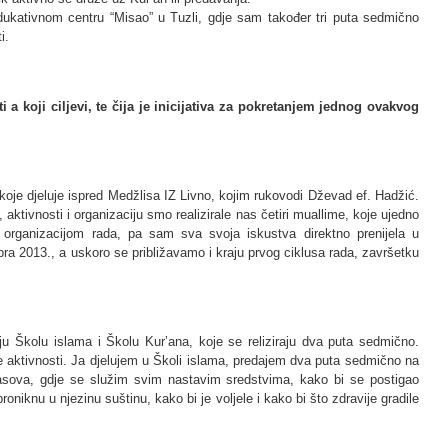
ukativnom centru “Misao” u Tuzli, gdje sam također tri puta sedmično
i.
 a koji ciljevi, te čija je inicijativa za pokretanjem jednog ovakvog
je djeluje ispred Medžlisa IZ Livno, kojim rukovodi Dževad ef. Hadžić.
aktivnosti i organizaciju smo realizirale nas četiri muallime, koje ujedno
rganizacijom rada, pa sam sva svoja iskustva direktno prenijela u
a 2013., a uskoro se približavamo i kraju prvog ciklusa rada, završetku
ju Školu islama i Školu Kur’ana, koje se reliziraju dva puta sedmično.
ge aktivnosti. Ja djelujem u Školi islama, predajem dva puta sedmično na
asova, gdje se služim svim nastavim sredstvima, kako bi se postigao
proniknu u njezinu suštinu, kako bi je voljele i kako bi što zdravije gradile