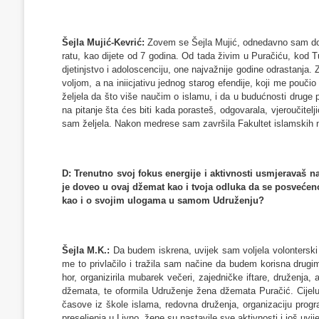
Šejla Mujić-Kevrić:
Zovem se Šejla Mujić, odnedavno sam dod
ratu, kao dijete od 7 godina. Od tada živim u Puračiću, kod T
djetinjstvo i adoloscenciju, one najvažnije godine odrastanj
voljom, a na iniicjativu jednog starog efendije, koji me pou
željela da što više naučim o islamu, i da u budućnosti druge
na pitanje šta ćes biti kada porasteš, odgovarala, vjeroučitel
sam željela. Nakon medrese sam završila Fakultet islamskih 
D: Trenutno svoj fokus energije i aktivnosti usmjeravaš na
je doveo u ovaj džemat kao i tvoja odluka da se posvećen
kao i o svojim ulogama u samom Udruženju?
Šejla M.K.:
Da budem iskrena, uvijek sam voljela volonterski r
me to privlačilo i tražila sam načine da budem korisna dr
hor, organizirila mubarek večeri, zajedničke iftare, druženja
džemata, te oformila Udruženje žena džemata Puračić. Cijelu
časove iz škole islama, redovna druženja, organizaciju pro
preseljenja u Livno, žene su nastavile sve aktivnosti i još uvij