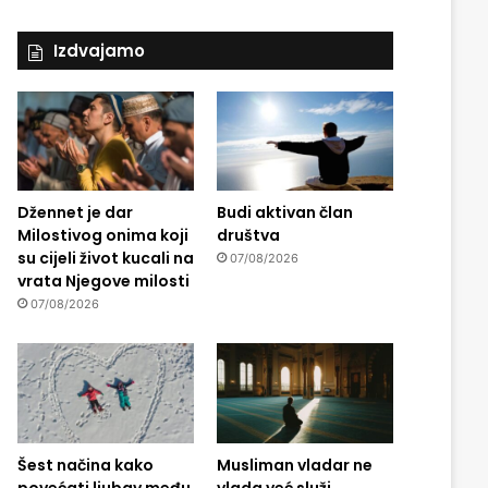
Izdvajamo
Džennet je dar
Budi aktivan član
Milostivog onima koji
društva
su cijeli život kucali na
07/08/2026
vrata Njegove milosti
07/08/2026
Šest načina kako
Musliman vladar ne
povećati ljubav među
vlada već služi