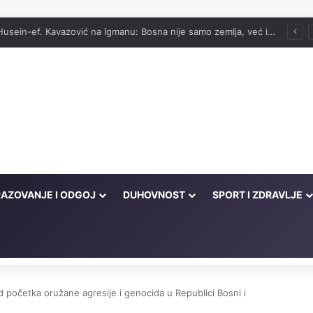
vog onima koji su cijeli život kucali na vrata Njegove milosti
AZOVANJE I ODGOJ
DUHOVNOST
SPORT I ZDRAVLJE
d početka oružane agresije i genocida u Republici Bosni i