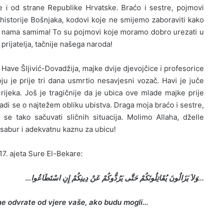
e i od strane Republike Hrvatske. Braćo i sestre, pojmovi
historije Bošnjaka, kodovi koje ne smijemo zaboraviti kako
a i nama samima! To su pojmovi koje moramo dobro urezati u
prijatelja, tačnije našega naroda!
Have Šljivić-Dovadžija, majke dvije djevojčice i profesorice
ju je prije tri dana usmrtio nesavjesni vozač. Havi je juče
ijeka. Još je tragičnije da je ubica ove mlade majke prije
adi se o najtežem obliku ubistva. Draga moja braćo i sestre,
e tako sačuvati sličnih situacija. Molimo Allaha, dželle
 sabur i adekvatnu kaznu za ubicu!
17. ajeta Sure El-Bekare:
.وَلاَ يَزَالُونَ يُقَاتِلُونَكُمْ حَتَّى يَرُدُّوكُمْ عَنْ دِينِكُمْ إِنِ اسْتَطَاعُوا…
..
ne odvrate od vjere vaše, ako budu mogli…