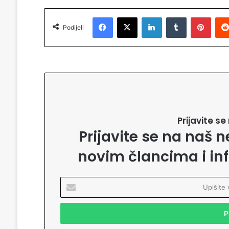
Facebook
X
LinkedIn
Tumblr
Pinterest
Podijeli
Prijavite s
Prijavite se na naš n
novim člancima i in
U
p
i
š
i