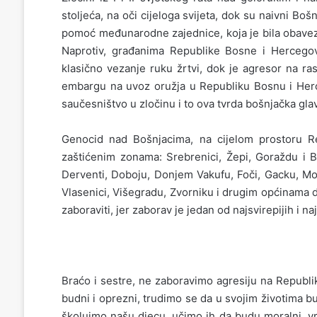
stoljeća, na oči cijeloga svijeta, dok su naivni Boš
pomoć međunarodne zajednice, koja je bila obavezna
Naprotiv, građanima Republike Bosne i Hercego
klasično vezanje ruku žrtvi, dok je agresor na ra
embargu na uvoz oružja u Republiku Bosnu i Her
saučesništvo u zločinu i to ova tvrda bošnjačka gl
Genocid nad Bošnjacima, na cijelom prostoru 
zaštićenim zonama: Srebrenici, Žepi, Goraždu i Bih
Derventi, Doboju, Donjem Vakufu, Foči, Gacku, Mod
Vlasenici, Višegradu, Zvorniku i drugim općinama d
zaboraviti, jer zaborav je jedan od najsvirepijih i n
Braćo i sestre, ne zaboravimo agresiju na Republ
budni i oprezni, trudimo se da u svojim životima b
školujmo našu djecu, učimo ih da budu moralni, vrije