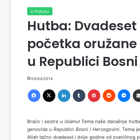
U Fokusu
Hutba: Dvadeset i
početka oružane 
u Republici Bosni
04/04/2014
Facebook
X
LinkedIn
Tumblr
Pinterest
Reddit
Messenger
Braćo i sestre u islamu! Tema naše današnje hut
genocida u Republici Bosni i Hercegovini.
Tema je 
Allah tačno dvadeset i dvije godine od zvaničnog 