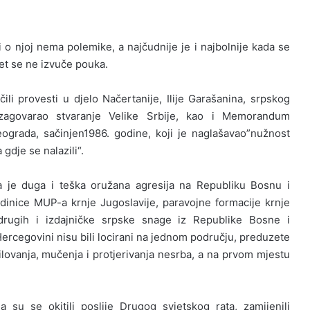
 o njoj nema polemike, a najčudnije je i najbolnije kada se
pet se ne izvuče pouka.
ili provesti u djelo Načertanije, Ilije Garašanina, srpskog
 zagovarao stvaranje Velike Srbije, kao i Memorandum
grada, sačinjen1986. godine, koji je naglašavao”nužnost
gdje se nalazili“.
la je duga i teška oružana agresija na Republiku Bosnu i
dinice MUP-a krnje Jugoslavije, paravojne formacije krnje
 drugih i izdajničke srpske snage iz Republike Bosne i
ercegovini nisu bili locirani na jednom području, preduzete
ilovanja, mučenja i protjerivanja nesrba, a na prvom mjestu
 su se okitili poslije Drugog svjetskog rata, zamijenili