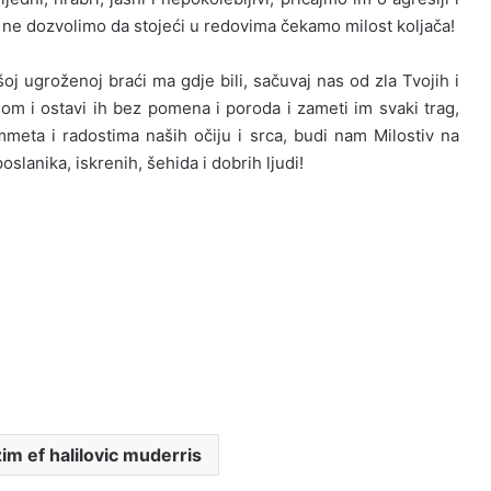
 ne dozvolimo da stojeći u redovima čekamo milost koljača!
j ugroženoj braći ma gdje bili, sačuvaj nas od zla Tvojih i
nom i ostavi ih bez pomena i poroda i zameti im svaki trag,
meta i radostima naših očiju i srca, budi nam Milostiv na
lanika, iskrenih, šehida i dobrih ljudi!
im ef halilovic muderris