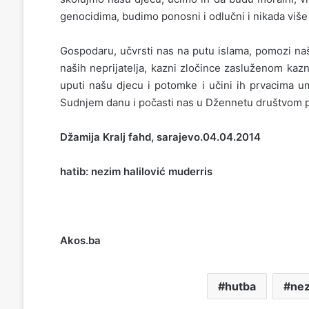
genocidima, budimo ponosni i odlučni i nikada više
Gospodaru, učvrsti nas na putu islama, pomozi našo
naših neprijatelja, kazni zločince zasluženom kaz
uputi našu djecu i potomke i učini ih prvacima um
Sudnjem danu i počasti nas u Džennetu društvom pos
Džamija Kralj fahd, sarajevo.04.04.2014
hatib: nezim halilović muderris
Akos.ba
hutba
nez