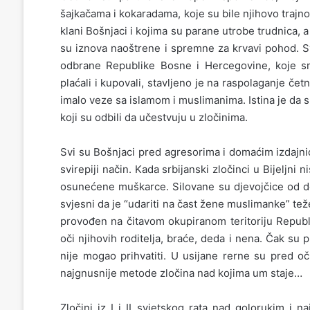
šajkačama i kokaradama, koje su bile njihovo trajno
klani Bošnjaci i kojima su parane utrobe trudnica, a
su iznova naoštrene i spremne za krvavi pohod. Sv
odbrane Republike Bosne i Hercegovine, koje 
plaćali i kupovali, stavljeno je na raspolaganje četn
imalo veze sa islamom i muslimanima. Istina je da su 
koji su odbili da učestvuju u zločinima.
Svi su Bošnjaci pred agresorima i domaćim izdajnicima
svirepiji način. Kada srbijanski zločinci u Bijeljni 
osunećene muškarce. Silovane su djevojčice od de
svjesni da je “udariti na čast žene muslimanke” tež
provođen na čitavom okupiranom teritoriju Republi
oči njihovih roditelja, braće, deda i nena. Čak su pr
nije mogao prihvatiti. U usijane rerne su pred oč
najgnusnije metode zločina nad kojima um staje…
Zločini iz I i II svjetskog rata nad golorukim i