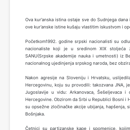
Ova kur’anska istina ostaje sve do Sudnjega dana i
ove kur’anske istine kušaju vlastitim iskustvom i o
Početkom1992. godine srpski nacionalisti su odluč
nacionaliste koji je u sredinom XIX stoljeća
SANU(Srpske akademije nauka i umetnosti) iz Beo
nacionalnog ujedinjenja srpskog naroda, bez obzira 
Nakon agresije na Sloveniju i Hrvatsku, uslijedi
Hercegovinu, koju su provodili: takozvana JNA, je
Jugoslavije u vidu: Arkanovaca, Šešeljevaca i
Hercegovine. Obzirom da Srbi u Republici Bosni i H
su opsežne zločinačke akcije ubijanja, hapšenja, s
Bošnjaka.
Četnici su partizanske kape i spomenice, kojima