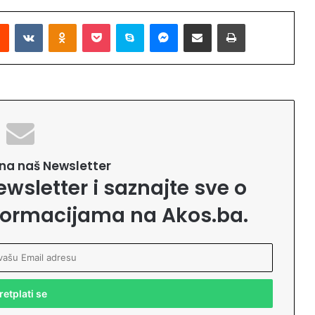
Reddit
VKontakte
Odnoklassniki
Pocket
Skype
Messenger
Podijeli putem Emaila
Printaj
e na naš Newsletter
ewsletter i saznajte sve o
formacijama na Akos.ba.