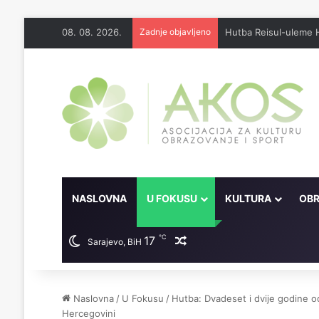
08. 08. 2026.
Zadnje objavljeno
Džennet je dar Milosti
NASLOVNA
U FOKUSU
KULTURA
OBR
℃
17
Random članak
Sarajevo, BiH
Naslovna
/
U Fokusu
/
Hutba: Dvadeset i dvije godine o
Hercegovini