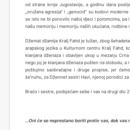
od strane krnje Jugoslavije, a godinu dana poslij
„oružana agresija“ i „genocid“ su kodovi moderne 
se isto ne bi ponovilo našoj djeci i potomcima, p
našu memoriju i memoriju naših ukućana, rodbine i 
Džemat džamije Kralj Fahd je tužan, zbog šehadeta 
arapskog jezika u Kulturnom centru Kralj Fahd, ko
klanjana dženaza i obavljen ukop u mezarju Crna r
nego joj je klanjana dženaza pušten na slobodu, a r
poštujmo saobraćajne i druge propise, jer ćemo s
še’nuhu, za Džennet sestri Havi, njenoj porodici za
Braćo i sestre, podsjećam sebe i vas na drugi dio 2
…
Oni će se neprestano boriti protiv
vas
, dok vas 