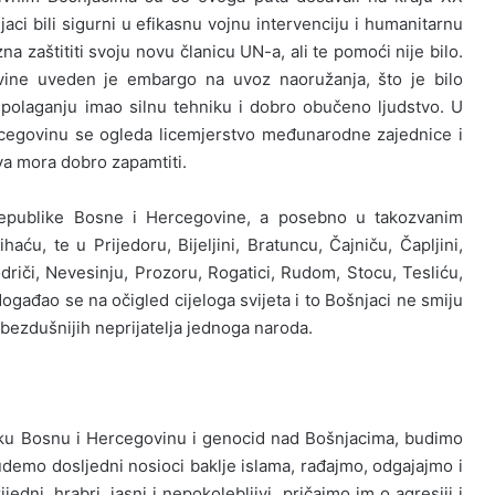
njaci bili sigurni u efikasnu vojnu intervenciju i humanitarnu
 zaštititi svoju novu članicu UN-a, ali te pomoći nije bilo.
vine uveden je embargo na uvoz naoružanja, što je bilo
spolaganju imao silnu tehniku i dobro obučeno ljudstvo. U
cegovinu se ogleda licemjerstvo međunarodne zajednice i
ava mora dobro zapamtiti.
Republike Bosne i Hercegovine, a posebno u takozvanim
aću, te u Prijedoru, Bijeljini, Bratuncu, Čajniču, Čapljini,
riči, Nevesinju, Prozoru, Rogatici, Rudom, Stocu, Tesliću,
ogađao se na očigled cijeloga svijeta i to Bošnjaci ne smiju
ajbezdušnijih neprijatelja jednoga naroda.
iku Bosnu i Hercegovinu i genocid nad Bošnjacima, budimo
udemo dosljedni nosioci baklje islama, rađajmo, odgajajmo i
dni, hrabri, jasni i nepokolebljivi, pričajmo im o agresiji i