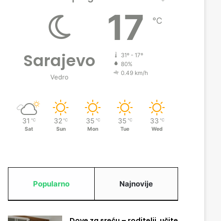
17
℃
Sarajevo
31º - 17º
80%
0.49 km/h
Vedro
31
32
35
35
33
℃
℃
℃
℃
℃
Sat
Sun
Mon
Tue
Wed
Popularno
Najnovije
Dove za sreću – roditelji, učite