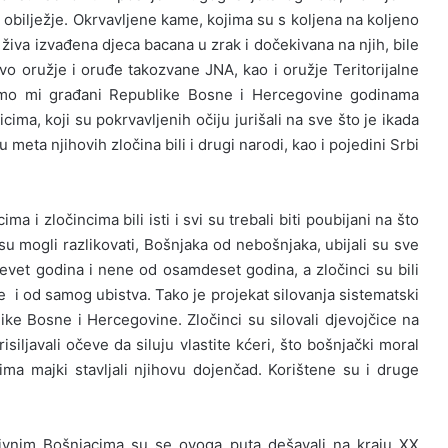
 obilježje. Okrvavljene kame, kojima su s koljena na koljeno
 živa izvađena djeca bacana u zrak i dočekivana na njih, bile
o oružje i oruđe takozvane JNA, kao i oružje Teritorijalne
smo mi građani Republike Bosne i Hercegovine godinama
icima, koji su pokrvavljenih očiju jurišali na sve što je ikada
meta njihovih zločina bili i drugi narodi, kao i pojedini Srbi
 i zločincima bili isti i svi su trebali biti poubijani na što
nisu mogli razlikovati, Bošnjaka od nebošnjaka, ubijali su sve
vet godina i nene od osamdeset godina, a zločinci su bili
e i od samog ubistva. Tako je projekat silovanja sistematski
ke Bosne i Hercegovine. Zločinci su silovali djevojčice na
isiljavali očeve da siluju vlastite kćeri, što bošnjački moral
ima majki stavljali njihovu dojenčad. Korištene su i druge
 naivnim Bošnjacima su se ovoga puta dešavali na kraju XX