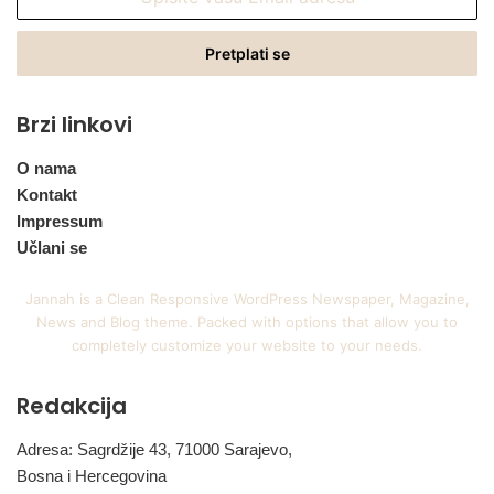
vašu
Email
adresu
Brzi linkovi
O nama
Kontakt
Impressum
Učlani se
Jannah is a Clean Responsive WordPress Newspaper, Magazine,
News and Blog theme. Packed with options that allow you to
completely customize your website to your needs.
Redakcija
Adresa: Sagrdžije 43, 71000 Sarajevo,
Bosna i Hercegovina