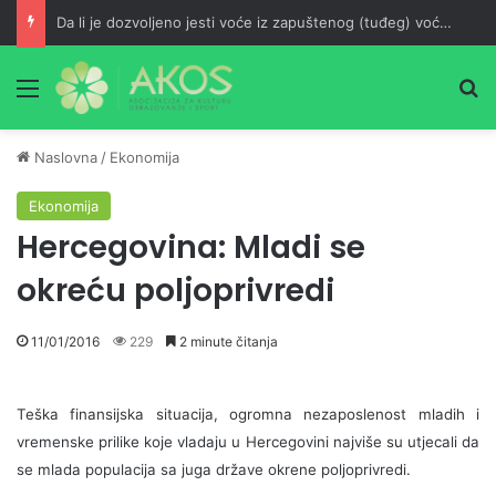
Da li je dozvoljeno jesti voće iz zapuštenog (tuđeg) voćnjaka?
Meni
Pr
Naslovna
/
Ekonomija
Ekonomija
Hercegovina: Mladi se
okreću poljoprivredi
11/01/2016
229
2 minute čitanja
Teška finansijska situacija, ogromna nezaposlenost mladih i
vremenske prilike koje vladaju u Hercegovini najviše su utjecali da
se mlada populacija sa juga države okrene poljoprivredi.