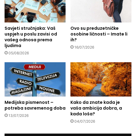
’
s
i
e
l
b
i
i
‘
Savjeti stručnjaka: Vaš
Ovo su preduzetničke
l
uspjeh u poslu zavisi od
osobine ličnosti – Imate li
o
:
vašeg odnosa prema
ih?
v
U
ljudima
a
s
16/07/2026
j
05/08/2026
r
’
i
o
j
s
e
t
d
a
u
v
a
l
k
Medijska pismenost –
Kako da znate kada je
j
c
potreba savremenog doba
vaša ambicija dobra, a
a
i
kada loša?
13/07/2026
t
j
04/07/2026
e
a
d
d
o