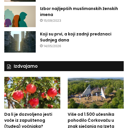
Izbor najljepših muslimanskih ženskih
imena
15/09/2023
Koji su prvi, a koji zadnji predznaci
Sudnjeg dana
14/05/2026
Izdvajamo
Da li je dozvoljeno jesti
Više od 1.500 učesnika
voće iz zapuštenog
pohodilo Ćorkovaču u
(tuđeg) voćnjaka?
znak sjećanja na Izeta