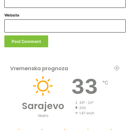
v
i
Website
u
Ž
i
v
i
n
i
c
a
Vremenska prognoza
m
33
a
℃
Sarajevo
33º - 22º
20%
1.87 km/h
Vedro