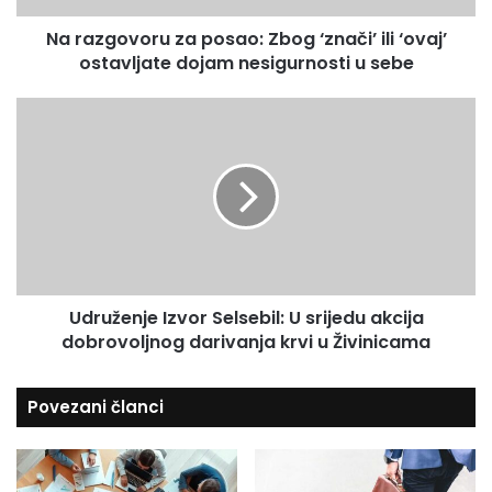
i
o
l
Na razgovoru za posao: Zbog ‘znači’ ili ‘ovaj’
r
a
ostavljate dojam nesigurnosti u sebe
u
d
z
r
a
U
e
p
d
s
o
r
u
s
u
a
ž
o
e
:
n
Z
j
b
e
o
Udruženje Izvor Selsebil: U srijedu akcija
I
g
dobrovoljnog darivanja krvi u Živinicama
z
‘
v
z
o
Povezani članci
n
r
a
S
č
e
i
l