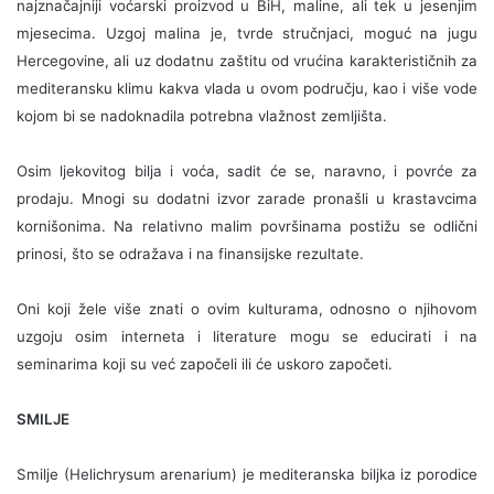
najznačajniji voćarski proizvod u BiH, maline, ali tek u jesenjim
mjesecima. Uzgoj malina je, tvrde stručnjaci, moguć na jugu
Hercegovine, ali uz dodatnu zaštitu od vrućina karakterističnih za
mediteransku klimu kakva vlada u ovom području, kao i više vode
kojom bi se nadoknadila potrebna vlažnost zemljišta.
Osim ljekovitog bilja i voća, sadit će se, naravno, i povrće za
prodaju. Mnogi su dodatni izvor zarade pronašli u krastavcima
kornišonima. Na relativno malim površinama postižu se odlični
prinosi, što se odražava i na finansijske rezultate.
Oni koji žele više znati o ovim kulturama, odnosno o njihovom
uzgoju osim interneta i literature mogu se educirati i na
seminarima koji su već započeli ili će uskoro započeti.
SMILJE
Smilje (Helichrysum arenarium) je mediteranska biljka iz porodice