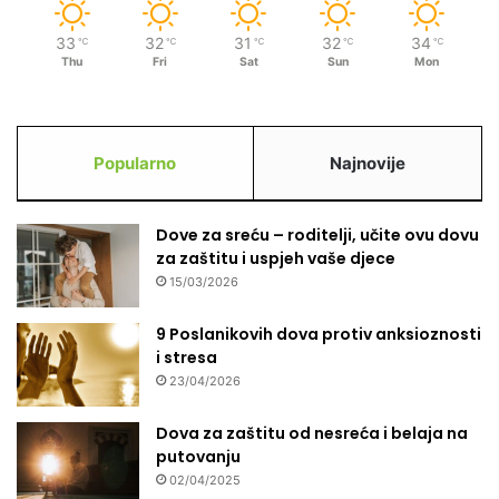
33
32
31
32
34
℃
℃
℃
℃
℃
Thu
Fri
Sat
Sun
Mon
Popularno
Najnovije
Dove za sreću – roditelji, učite ovu dovu
za zaštitu i uspjeh vaše djece
15/03/2026
9 Poslanikovih dova protiv anksioznosti
i stresa
23/04/2026
Dova za zaštitu od nesreća i belaja na
putovanju
02/04/2025