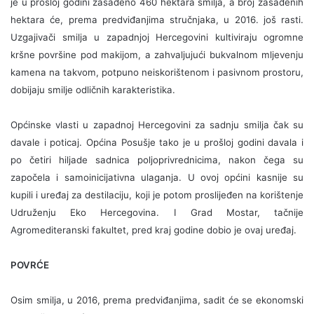
je u prošloj godini zasađeno 460 hektara smilja, a broj zasađenih
hektara će, prema predviđanjima stručnjaka, u 2016. još rasti.
Uzgajivači smilja u zapadnjoj Hercegovini kultiviraju ogromne
kršne površine pod makijom, a zahvaljujući bukvalnom mljevenju
kamena na takvom, potpuno neiskorištenom i pasivnom prostoru,
dobijaju smilje odličnih karakteristika.
Općinske vlasti u zapadnoj Hercegovini za sadnju smilja čak su
davale i poticaj. Općina Posušje tako je u prošloj godini davala i
po četiri hiljade sadnica poljoprivrednicima, nakon čega su
započela i samoinicijativna ulaganja. U ovoj općini kasnije su
kupili i uređaj za destilaciju, koji je potom proslijeđen na korištenje
Udruženju Eko Hercegovina. I Grad Mostar, tačnije
Agromediteranski fakultet, pred kraj godine dobio je ovaj uređaj.
POVRĆE
Osim smilja, u 2016, prema predviđanjima, sadit će se ekonomski