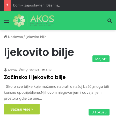
Dom – zapostavljeni Džennet
Meni
Pr
Naslovna
/
ljekovito bilje
ljekovito bilje
Moj vrt
Admin
05/10/2024
432
Začinsko i ljekovito bilje
Skoro sve biljke koje možemo nabrati u našoj bašći,mogu biti
korisno upotrijebljene.Njihovom njegovanjem i odvajanjem
prostora gdje će one…
Saznaj više »
U Fokusu