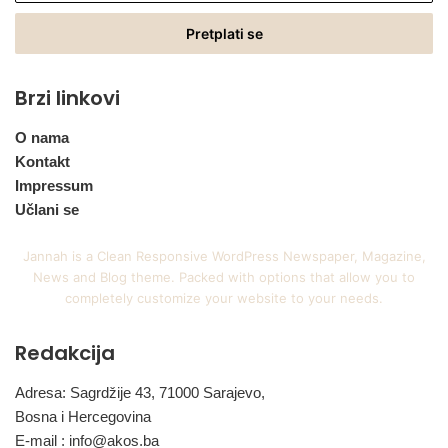
Email
adresu
Brzi linkovi
O nama
Kontakt
Impressum
Učlani se
Jannah is a Clean Responsive WordPress Newspaper, Magazine,
News and Blog theme. Packed with options that allow you to
completely customize your website to your needs.
Redakcija
Adresa: Sagrdžije 43, 71000 Sarajevo,
Bosna i Hercegovina
E-mail :
info@akos.ba