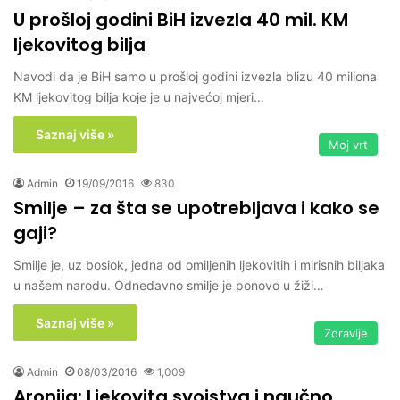
U prošloj godini BiH izvezla 40 mil. KM
ljekovitog bilja
Navodi da je BiH samo u prošloj godini izvezla blizu 40 miliona
KM ljekovitog bilja koje je u najvećoj mjeri…
Saznaj više »
Moj vrt
Admin
19/09/2016
830
Smilje – za šta se upotrebljava i kako se
gaji?
Smilje je, uz bosiok, jedna od omiljenih ljekovitih i mirisnih biljaka
u našem narodu. Odnedavno smilje je ponovo u žiži…
Saznaj više »
Zdravlje
Admin
08/03/2016
1,009
Aronija: Ljekovita svojstva i naučno