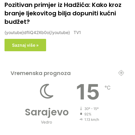
Pozitivan primjer iz Hadžića: Kako kroz
branje ljekovitog bilja dopuniti kućni
budžet?
{youtube}dfIiQ42Xb0o{/youtube} TV1
Saznaj više »
Vremenska prognoza
15
℃
Sarajevo
30º - 15º
92%
1.13 km/h
Vedro