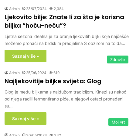
Admin
23/07/2024
2,384
Ljekovito bilje: Znate li za šta je korisna
biljka “hoću-neću”?
Ljetna sezona idealna je za branje ljekovitih biljki koje najčešće
možemo pronaći na brdskim predjelima S obzirom na to da…
Saznaj više »
Zdravlje
Admin
25/06/2024
619
Najljekovitije biljke svijeta: Glog
Glog je među biljkama s najdužom tradicijom. Kinezi su nekoć
od njega radili fermentirano piće, a njegovi ostaci pronađeni
su…
Saznaj više »
Moj vrt
Admin
30/05/2024
332