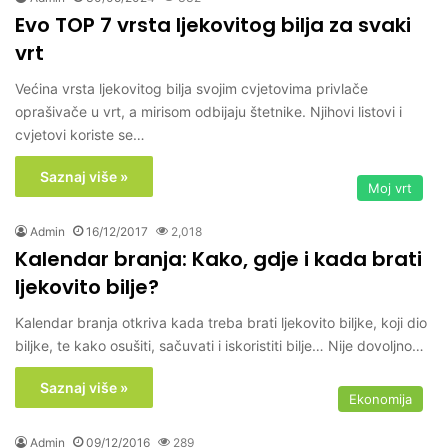
Evo TOP 7 vrsta ljekovitog bilja za svaki
vrt
Većina vrsta ljekovitog bilja svojim cvjetovima privlače
oprašivače u vrt, a mirisom odbijaju štetnike. Njihovi listovi i
cvjetovi koriste se…
Saznaj više »
Moj vrt
Admin
16/12/2017
2,018
Kalendar branja: Kako, gdje i kada brati
ljekovito bilje?
Kalendar branja otkriva kada treba brati ljekovito biljke, koji dio
biljke, te kako osušiti, sačuvati i iskoristiti bilje… Nije dovoljno…
Saznaj više »
Ekonomija
Admin
09/12/2016
289