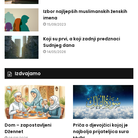
Izbor najljepših muslimanskih ženskih
imena
15/09/2023
Koji su prvi, a koji zadnji predznaci
Sudnjeg dana
14/05/2026
Izdvajamo
Dom – zapostavljeni
Priča o djevojčici kojoj je
Džennet
najbolja prijateljica sura