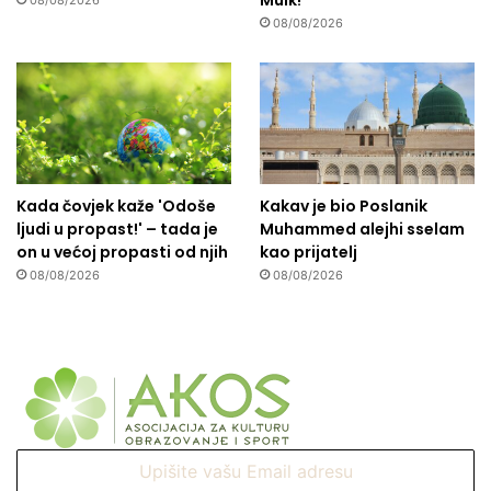
Mulk!
08/08/2026
08/08/2026
Kada čovjek kaže 'Odoše
Kakav je bio Poslanik
ljudi u propast!' – tada je
Muhammed alejhi sselam
on u većoj propasti od njih
kao prijatelj
08/08/2026
08/08/2026
Upišite
vašu