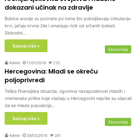
dokazani učinak na zdravlje
Bobice aronije su poznate po tome što poboljšavaju cirkulaciju
krvi, jačaju krvne žile i smanjuju rizik od srčanih bolesti.
Slobodni…
Saznaj više »
Ekonomija
Admin
11/01/2016
230
Hercegovina: Mladi se okreću
poljoprivredi
Teška finansijska situacija, ogromna nezaposlenost mladih i
vremenske prilike koje vladaju u Hercegovini najviše su utjecali
da se mlada populacija…
Saznaj više »
Ekonomija
Admin
29/03/2014
281