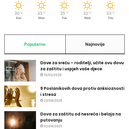
30
33
35
32
33
℃
℃
℃
℃
℃
Sun
Mon
Tue
Wed
Thu
Popularno
Najnovije
Dove za sreću – roditelji, učite ovu dovu
za zaštitu i uspjeh vaše djece
15/03/2026
9 Poslanikovih dova protiv anksioznosti
i stresa
23/04/2026
Dova za zaštitu od nesreća i belaja na
putovanju
02/04/2025