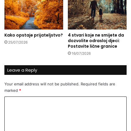
a
a
l
e
n
l
o
s
i
k
Kako opstaje prijateljstvo?
4 stvari koje ne smijete da
l
e
dozvolite odrasloj djeci:
j
s
25/07/2026
Postavite lične granice
u
p
16/07/2026
d
e
s
c
k
i
Leave a Reply
i
j
p
a
Your email address will not be published.
Required fields are
r
l
marked
*
e
c
n
e
C
i
s
o
k
m
o
m
p