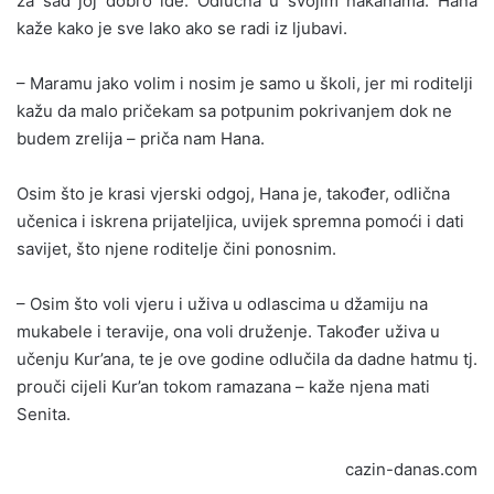
za sad joj dobro ide. Odlučna u svojim nakanama. Hana
kaže kako je sve lako ako se radi iz ljubavi.
– Maramu jako volim i nosim je samo u školi, jer mi roditelji
kažu da malo pričekam sa potpunim pokrivanjem dok ne
budem zrelija – priča nam Hana.
Osim što je krasi vjerski odgoj, Hana je, također, odlična
učenica i iskrena prijateljica, uvijek spremna pomoći i dati
savijet, što njene roditelje čini ponosnim.
– Osim što voli vjeru i uživa u odlascima u džamiju na
mukabele i teravije, ona voli druženje. Također uživa u
učenju Kur’ana, te je ove godine odlučila da dadne hatmu tj.
prouči cijeli Kur’an tokom ramazana – kaže njena mati
Senita.
cazin-danas.com