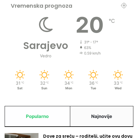
Vremenska prognoza
20
℃
Sarajevo
31º - 17º
63%
0.59 km/h
Vedro
31
32
34
36
33
℃
℃
℃
℃
℃
Sat
Sun
Mon
Tue
Wed
Popularno
Najnovije
Dove za sreću – roditelji, učite ovu dovu