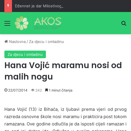
Džennet je dar Milostivog onima koji su cijeli život kucali na vrata Njegove milosti
Meni
Pr
Naslovna
/
Za djecu i omladinu
Za djecu i omladinu
Hana Vojić maramu nosi od
malih nogu
22/07/2014
242
1 minut čitanja
Hana Vojić (13) iz Bihaća, iz ljubavi prema vjeri od prvog
razreda osnovne škole nosi maramu i prakticira post tokom
ramazana. Ove godine odlučila je da isposti cijeli ramazan i