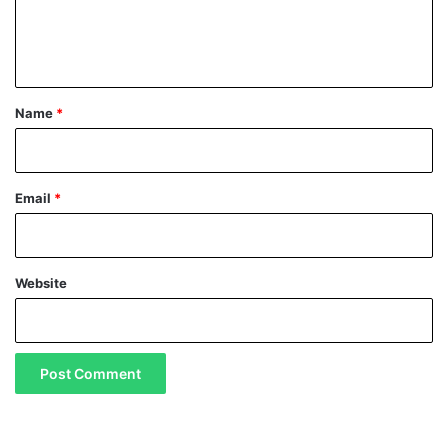
a
e
l
n
i
!
t
*
Name
*
Email
*
Website