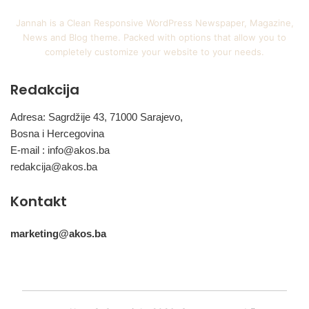
Jannah is a Clean Responsive WordPress Newspaper, Magazine,
News and Blog theme. Packed with options that allow you to
completely customize your website to your needs.
Redakcija
Adresa: Sagrdžije 43, 71000 Sarajevo,
Bosna i Hercegovina
E-mail :
info@akos.ba
redakcija@akos.ba
Kontakt
marketing@akos.ba