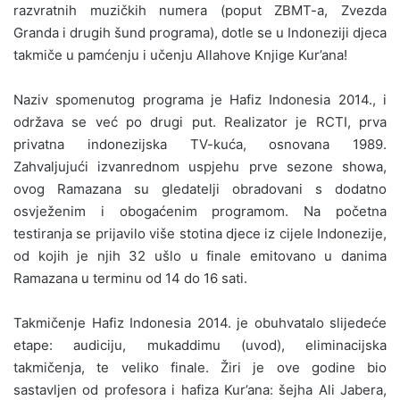
razvratnih muzičkih numera (poput ZBMT-a, Zvezda
Granda i drugih šund programa), dotle se u Indoneziji djeca
takmiče u pamćenju i učenju Allahove Knjige Kur’ana!
Naziv spomenutog programa je Hafiz Indonesia 2014., i
održava se već po drugi put. Realizator je RCTI, prva
privatna indonezijska TV-kuća, osnovana 1989.
Zahvaljujući izvanrednom uspjehu prve sezone showa,
ovog Ramazana su gledatelji obradovani s dodatno
osvježenim i obogaćenim programom. Na početna
testiranja se prijavilo više stotina djece iz cijele Indonezije,
od kojih je njih 32 ušlo u finale emitovano u danima
Ramazana u terminu od 14 do 16 sati.
Takmičenje Hafiz Indonesia 2014. je obuhvatalo slijedeće
etape: audiciju, mukaddimu (uvod), eliminacijska
takmičenja, te veliko finale. Žiri je ove godine bio
sastavljen od profesora i hafiza Kur’ana: šejha Ali Jabera,