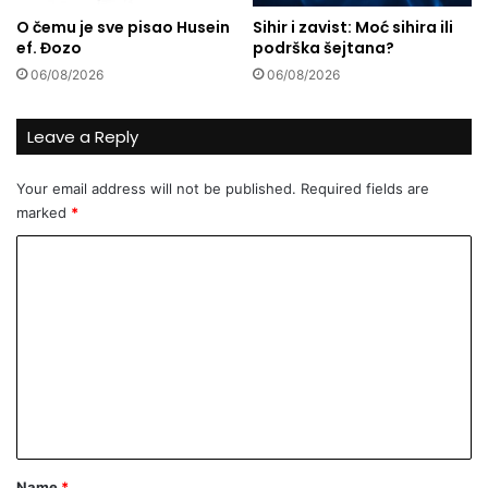
č
v
O čemu je sve pisao Husein
Sihir i zavist: Moć sihira ili
a
o
ef. Đozo
podrška šejtana?
n
r
06/08/2026
06/08/2026
m
n
i
i
h
c
Leave a Reply
r
u
a
H
Your email address will not be published.
Required fields are
b
a
marked
*
F
m
O
a
C
T
s
O
o
a
m
m
e
n
t
*
Name
*