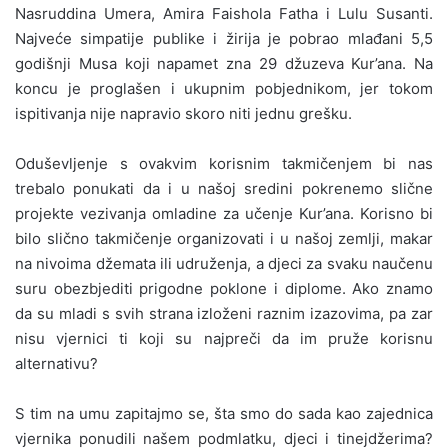
Nasruddina Umera, Amira Faishola Fatha i Lulu Susanti.
Najveće simpatije publike i žirija je pobrao mlađani 5,5
godišnji Musa koji napamet zna 29 džuzeva Kur’ana. Na
koncu je proglašen i ukupnim pobjednikom, jer tokom
ispitivanja nije napravio skoro niti jednu grešku.
Oduševljenje s ovakvim korisnim takmičenjem bi nas
trebalo ponukati da i u našoj sredini pokrenemo slične
projekte vezivanja omladine za učenje Kur’ana. Korisno bi
bilo slično takmičenje organizovati i u našoj zemlji, makar
na nivoima džemata ili udruženja, a djeci za svaku naučenu
suru obezbjediti prigodne poklone i diplome. Ako znamo
da su mladi s svih strana izloženi raznim izazovima, pa zar
nisu vjernici ti koji su najpreči da im pruže korisnu
alternativu?
S tim na umu zapitajmo se, šta smo do sada kao zajednica
vjernika ponudili našem podmlatku, djeci i tinejdžerima?