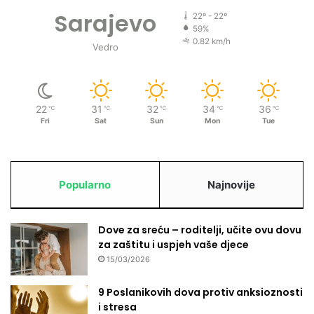
Sarajevo
22º - 22º
59%
0.82 km/h
Vedro
22
31
32
34
36
℃
℃
℃
℃
℃
Fri
Sat
Sun
Mon
Tue
Popularno
Najnovije
Dove za sreću – roditelji, učite ovu dovu
za zaštitu i uspjeh vaše djece
15/03/2026
9 Poslanikovih dova protiv anksioznosti
i stresa