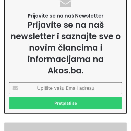
Prijavite se na naš Newsletter
Prijavite se na naš
newsletter i saznajte sve o
novim člancima i
informacijama na
Akos.ba.
U
p
i
š
i
t
e
N
v