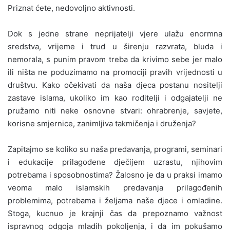
Priznat ćete, nedovoljno aktivnosti.
Dok s jedne strane neprijatelji vjere ulažu enormna
sredstva, vrijeme i trud u širenju razvrata, bluda i
nemorala, s punim pravom treba da krivimo sebe jer malo
ili ništa ne poduzimamo na promociji pravih vrijednosti u
društvu. Kako očekivati da naša djeca postanu nositelji
zastave islama, ukoliko im kao roditelji i odgajatelji ne
pružamo niti neke osnovne stvari: ohrabrenje, savjete,
korisne smjernice, zanimljiva takmičenja i druženja?
Zapitajmo se koliko su naša predavanja, programi, seminari
i edukacije prilagođene dječijem uzrastu, njihovim
potrebama i sposobnostima? Žalosno je da u praksi imamo
veoma malo islamskih predavanja prilagođenih
problemima, potrebama i željama naše djece i omladine.
Stoga, kucnuo je krajnji čas da prepoznamo važnost
ispravnog odgoja mladih pokoljenja, i da im pokušamo