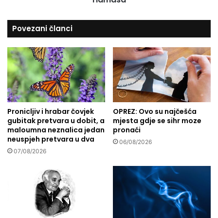
e
r
j
u
Povezani članci
e
e
d
l
i
-
n
M
o
u
s
d
a
a
č
l
u
Pronicljiv i hrabar čovjek
OPREZ: Ovo su najčešća
a
gubitak pretvara u dobit, a
mjesta gdje se sihr moze
v
l
maloumna neznalica jedan
pronaći
a
-
neuspjeh pretvara u dva
n
g
06/08/2026
a
07/08/2026
l
u
a
t
s
e
n
n
o
t
g
i
o