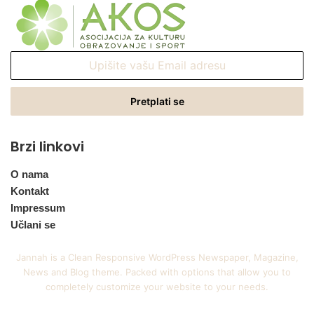
Upišite
vašu
Email
adresu
Brzi linkovi
O nama
Kontakt
Impressum
Učlani se
Jannah is a Clean Responsive WordPress Newspaper, Magazine,
News and Blog theme. Packed with options that allow you to
completely customize your website to your needs.