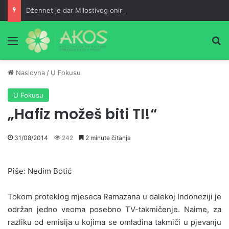
Džennet je dar Milostivog onima koji su cijeli život kucali na vrata Njegove milosti
Meni
Pr
Naslovna
/
U Fokusu
U Fokusu
„Hafiz možeš biti TI!“
31/08/2014
242
2 minute čitanja
Piše: Nedim Botić
Tokom proteklog mjeseca Ramazana u dalekoj Indoneziji je
održan jedno veoma posebno TV-takmičenje. Naime, za
razliku od emisija u kojima se omladina takmiči u pjevanju