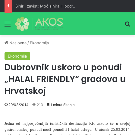
Sihir i zavist: Moć sihira ili podrška šejtana?
Meni
Pr
Naslovna
/
Ekonomija
Ekonomija
Dubrovnik uskoro u ponudi
„HALAL FRIENDLY“ gradova u
Hrvatskoj
29/03/2014
213
1 minut čitanja
Jedna od najposjećenijih turističkih destinacija RH uskoro će u svojoj
gastronomskoj ponudi moći ponuditi i halal usluge. U utorak 25.03.2014.