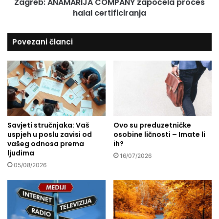
v
Zagreb: ANAMARIJA COMPANY započela proces
A
a
halal certificiranja
M
t
A
e
R
Povezani članci
n
I
a
J
m
A
u
C
n
O
a
M
r
P
i
A
d
Savjeti stručnjaka: Vaš
Ovo su preduzetničke
N
uspjeh u poslu zavisi od
osobine ličnosti – Imate li
o
Y
vašeg odnosa prema
ih?
k
z
ljudima
o
a
16/07/2026
s
05/08/2026
p
t
o
a
č
l
e
i
l
p
a