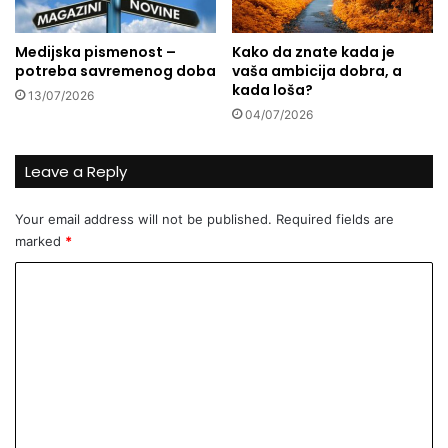
r
p
a
r
Medijska pismenost –
Kako da znate kada je
t
o
potreba savremenog doba
vaša ambicija dobra, a
e
c
kada loša?
13/07/2026
d
e
04/07/2026
ž
s
e
h
n
a
Leave a Reply
a
l
z
a
Your email address will not be published.
Required fields are
u
l
marked
*
?
c
e
C
r
o
t
i
m
f
m
i
c
e
i
n
r