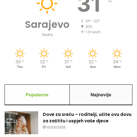
31
Sarajevo
31º - 22º
30%
1.31 km/h
Vedro
30
32
31
32
34
℃
℃
℃
℃
℃
Thu
Fri
Sat
Sun
Mon
Popularno
Najnovije
Dove za sreću – roditelji, učite ovu dovu
za zaštitu i uspjeh vaše djece
15/03/2026