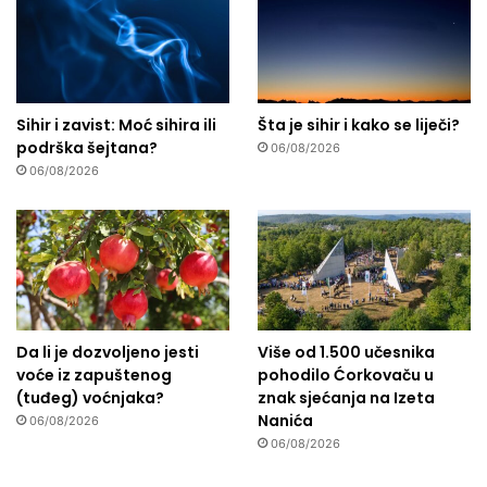
Sihir i zavist: Moć sihira ili
Šta je sihir i kako se liječi?
podrška šejtana?
06/08/2026
06/08/2026
Da li je dozvoljeno jesti
Više od 1.500 učesnika
voće iz zapuštenog
pohodilo Ćorkovaču u
(tuđeg) voćnjaka?
znak sjećanja na Izeta
Nanića
06/08/2026
06/08/2026