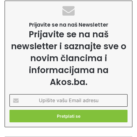
Prijavite se na naš Newsletter
Prijavite se na naš
newsletter i saznajte sve o
novim člancima i
informacijama na
Akos.ba.
U
p
i
š
i
t
e