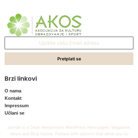
Upišite
vašu
Email
adresu
Brzi linkovi
O nama
Kontakt
Impressum
Učlani se
Jannah is a Clean Responsive WordPress Newspaper, Magazine,
News and Blog theme. Packed with options that allow you to