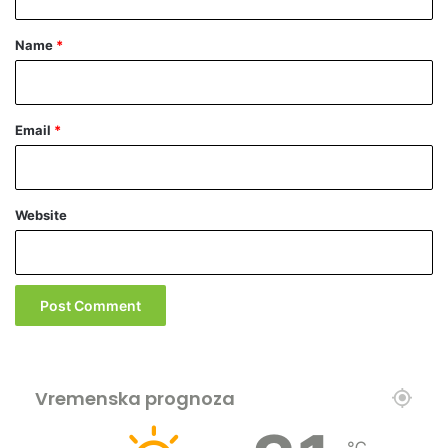
t
a
n
*
Name
*
j
a
Email
*
Website
Vremenska prognoza
℃