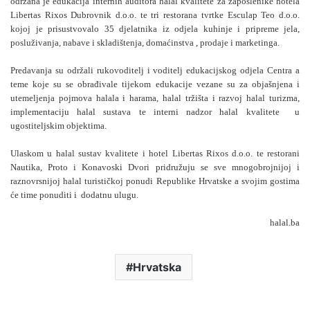
održana je edukacija internih auditora halal kvalitete za zaposlenike hotela
Libertas Rixos Dubrovnik d.o.o. te tri restorana tvrtke Esculap Teo d.o.o.
kojoj je prisustvovalo 35 djelatnika iz odjela kuhinje i pripreme jela,
posluživanja, nabave i skladištenja, domaćinstva , prodaje i marketinga.
Predavanja su održali rukovoditelj i voditelj edukacijskog odjela Centra a
teme koje su se obrađivale tijekom edukacije vezane su za objašnjena i
utemeljenja pojmova halala i harama, halal tržišta i razvoj halal turizma,
implementaciju halal sustava te interni nadzor halal kvalitete u
ugostiteljskim objektima.
Ulaskom u halal sustav kvalitete i hotel Libertas Rixos d.o.o. te restorani
Nautika, Proto i Konavoski Dvori pridružuju se sve mnogobrojnijoj i
raznovrsnijoj halal turističkoj ponudi Republike Hrvatske a svojim gostima
će time ponuditi i dodatnu ulugu.
halal.ba
Hrvatska