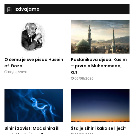
Izdvajamo
O čemu je sve pisao Husein
Poslanikova djeca: Kasim
ef. Đozo
– prvi sin Muhammeda,
a.s.
06/08/2026
06/08/2026
Sihir i zavist: Moć sihira ili
Šta je sihir i kako se liječi?