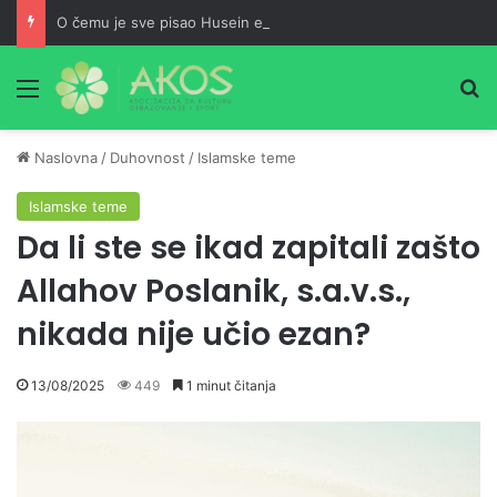
O čemu je sve pisao Husein ef. Đozo
Meni
Pr
Naslovna
/
Duhovnost
/
Islamske teme
Islamske teme
Da li ste se ikad zapitali zašto
Allahov Poslanik, s.a.v.s.,
nikada nije učio ezan?
13/08/2025
449
1 minut čitanja