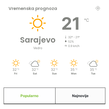
Vremenska prognoza
21
℃
Sarajevo
32º - 21º
52%
0.9 km/h
Vedro
32
32
32
35
35
℃
℃
℃
℃
℃
Fri
Sat
Sun
Mon
Tue
Popularno
Najnovije