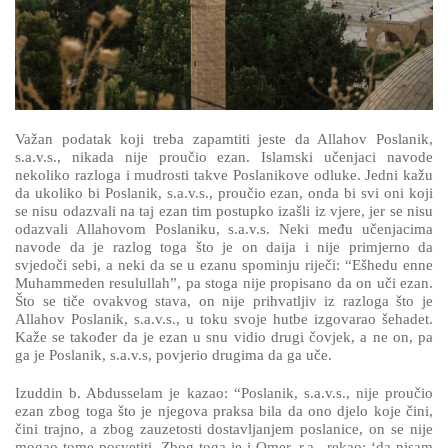
Važan podatak koji treba zapamtiti jeste da Allahov Poslanik,
s.a.v.s., nikada nije proučio ezan. Islamski učenjaci navode
nekoliko razloga i mudrosti takve Poslanikove odluke. Jedni kažu
da ukoliko bi Poslanik, s.a.v.s., proučio ezan, onda bi svi oni koji
se nisu odazvali na taj ezan tim postupko izašli iz vjere, jer se nisu
odazvali Allahovom Poslaniku, s.a.v.s. Neki među učenjacima
navode da je razlog toga što je on daija i nije primjerno da
svjedoči sebi, a neki da se u ezanu spominju riječi: “Ešhedu enne
Muhammeden resulullah”, pa stoga nije propisano da on uči ezan.
Što se tiče ovakvog stava, on nije prihvatljiv iz razloga što je
Allahov Poslanik, s.a.v.s., u toku svoje hutbe izgovarao šehadet.
Kaže se također da je ezan u snu vidio drugi čovjek, a ne on, pa
ga je Poslanik, s.a.v.s, povjerio drugima da ga uče.
Izuddin b. Abdusselam je kazao: “Poslanik, s.a.v.s., nije proučio
ezan zbog toga što je njegova praksa bila da ono djelo koje čini,
čini trajno, a zbog zauzetosti dostavljanjem poslanice, on se nije
mogao tome posvetiti. Zbog toga je i Omer, r.a., rekao: ‘da nisam