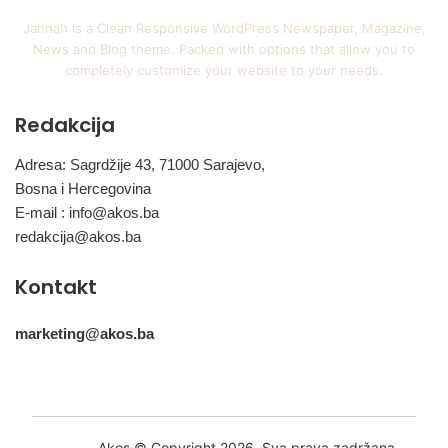
Jannah is a Clean Responsive WordPress Newspaper, Magazine,
News and Blog theme. Packed with options that allow you to
completely customize your website to your needs.
Redakcija
Adresa: Sagrdžije 43, 71000 Sarajevo,
Bosna i Hercegovina
E-mail :
info@akos.ba
redakcija@akos.ba
Kontakt
marketing@akos.ba
Akos © Copyright 2026, Sva prava zadržana.