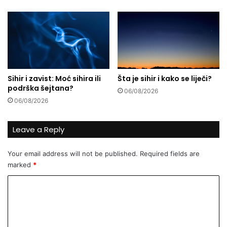
n
z
a
t
v
r
o
č
z
a
i
n
l
j
Sihir i zavist: Moć sihira ili
Šta je sihir i kako se liječi?
a
a
podrška šejtana?
u
06/08/2026
p
06/08/2026
i
o
s
g
t
r
Leave a Reply
o
a
č
d
Your email address will not be published.
Required fields are
n
u
marked
*
o
?
j
P
C
G
r
a
o
o
z
n
m
i
a