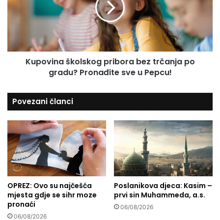
n
v
i
i
š
n
t
a
e
š
n
Kupovina školskog pribora bez trčanja po
k
a
gradu? Pronađite sve u Pepcu!
o
5
l
2
s
Povezani članci
i
k
z
o
r
g
a
p
e
r
l
i
s
b
k
o
a
OPREZ: Ovo su najčešća
Poslanikova djeca: Kasim –
r
mjesta gdje se sihr moze
prvi sin Muhammeda, a.s.
v
a
pronaći
o
b
06/08/2026
j
e
06/08/2026