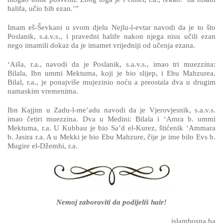
halifa, učio bih ezan.’”
Imam eš-Ševkani u svom djelu Nejlu-l-evtar navodi da je to što
Poslanik, s.a.v.s., i pravedni halife nakon njega nisu učili ezan
nego imamili dokaz da je imamet vrijedniji od učenja ezana.
‘Aiša, r.a., navodi da je Poslanik, s.a.v.s., imao tri muezzina:
Bilala, Ibn ummi Mektuma, koji je bio slijep, i Ebu Mahzurea.
Bilal, r.a., je ponajviše mujezinio noću a preostala dva u drugim
namaskim vremenima.
Ibn Kajjim u Zadu-l-me’adu navodi da je Vjerovjesnik, s.a.v.s.
imao četiri muezzina. Dva u Medini: Bilala i ‘Amra b. ummi
Mektuma, r.a. U Kubbau je bio Sa’d el-Kurez, štićenik ‘Ammara
b. Jasira r.a. A u Mekki je bio Ebu Mahzure, čije je ime bilo Evs b.
Mugire el-Džemhi, r.a.
Nemoj zaboraviti da podijeliš hair!
islambosna.ba