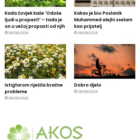
Kada čovjek kaže 'Odoše
Kakav je bio Poslanik
ljudi u propast!' – tada je
Muhammed alejhi sselam
on u većoj propasti od njih
kao prijatelj
08/08/2026
08/08/2026
Istigfarom riješila bračne
Dobro djelo
probleme
08/08/2026
08/08/2026