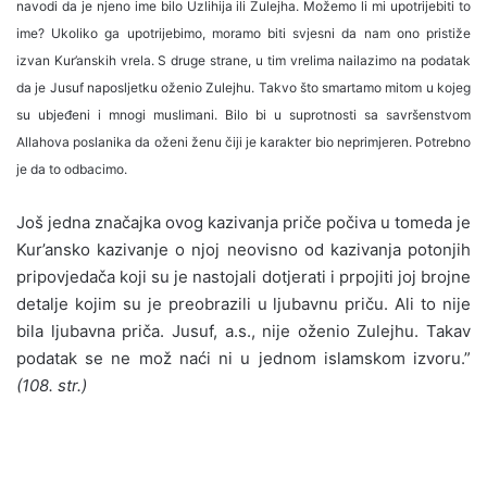
navodi da je njeno ime bilo Uzlihija ili Zulejha. Možemo li mi upotrijebiti to
ime?
Ukoliko ga upotrijebimo, moramo biti svjesni da nam ono pristiže
izvan Kur’anskih vrela. S druge strane, u tim vrelima nailazimo na podatak
da je Jusuf naposljetku oženio Zulejhu. Takvo što smartamo mitom u kojeg
su ubjeđeni i mnogi muslimani. Bilo bi u suprotnosti sa savršenstvom
Allahova poslanika da oženi ženu čiji je karakter bio neprimjeren. Potrebno
je da to odbacimo.
Još jedna značajka ovog kazivanja priče počiva u tomeda je
Kur’ansko kazivanje o njoj neovisno od kazivanja potonjih
pripovjedača koji su je nastojali dotjerati i prpojiti joj brojne
detalje kojim su je preobrazili u ljubavnu priču. Ali to nije
bila ljubavna priča. Jusuf, a.s., nije oženio Zulejhu. Takav
podatak se ne mož naći ni u jednom islamskom izvoru.”
(108. str.)