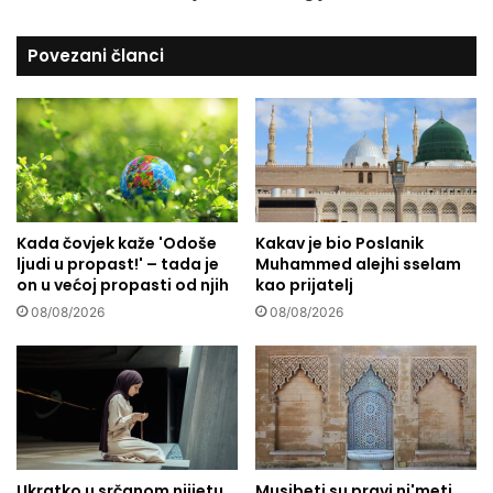
V
n
O
o
Povezani članci
?
v
i
ć
n
a
p
r
a
Kada čovjek kaže 'Odoše
Kakav je bio Poslanik
v
ljudi u propast!' – tada je
Muhammed alejhi sselam
i
on u većoj propasti od njih
kao prijatelj
o
p
08/08/2026
08/08/2026
r
v
i
o
n
l
i
Ukratko u srčanom nijjetu
Musibeti su pravi ni'meti