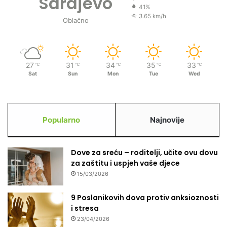
Sarajevo
41%
3.65 km/h
Oblačno
27
31
34
35
33
℃
℃
℃
℃
℃
Sat
Sun
Mon
Tue
Wed
Popularno
Najnovije
Dove za sreću – roditelji, učite ovu dovu
za zaštitu i uspjeh vaše djece
15/03/2026
9 Poslanikovih dova protiv anksioznosti
i stresa
23/04/2026