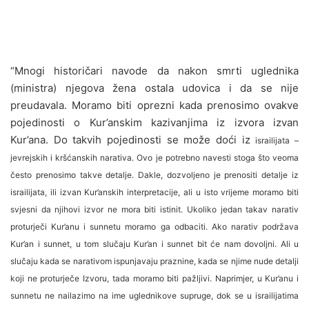
“Mnogi historičari navode da nakon smrti uglednika
(ministra) njegova žena ostala udovica i da se nije
preudavala. Moramo biti oprezni kada prenosimo ovakve
pojedinosti o Kur’anskim kazivanjima iz izvora izvan
Kur’ana. Do takvih pojedinosti se može doći iz
israilijata –
jevrejskih i kršćanskih narativa. Ovo je potrebno navesti stoga što veoma
često prenosimo takve detalje. Dakle, dozvoljeno je prenositi detalje iz
israilijata, ili izvan Kur’anskih interpretacije, ali u isto vrijeme moramo biti
svjesni da njihovi izvor ne mora biti istinit. Ukoliko jedan takav narativ
proturječi Kur’anu i sunnetu moramo ga odbaciti. Ako narativ podržava
Kur’an i sunnet, u tom slučaju Kur’an i sunnet bit će nam dovoljni. Ali u
slučaju kada se narativom ispunjavaju praznine, kada se njime nude detalji
koji ne proturječe Izvoru, tada moramo biti pažljivi. Naprimjer, u Kur’anu i
sunnetu ne nailazimo na ime uglednikove supruge, dok se u israilijatima