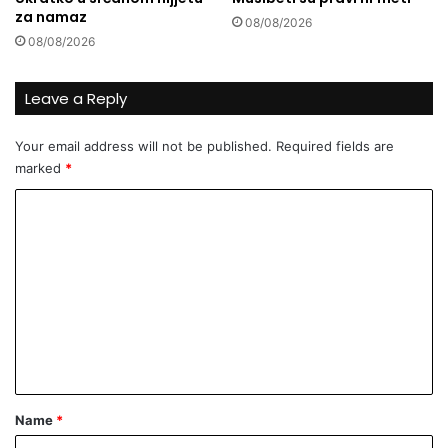
n
za namaz
08/08/2026
e
08/08/2026
s
i
s
Leave a Reply
t
e
Your email address will not be published.
Required fields are
m
marked
*
z
a
C
u
č
o
e
m
n
m
j
e
e
b
n
o
s
t
a
*
Name
*
n
s