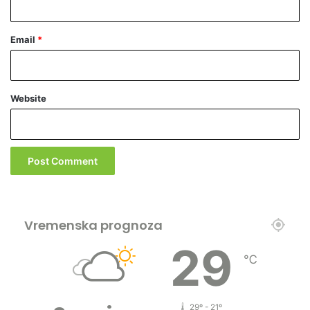
k
o
Email
*
g
j
e
z
Website
i
k
a
Vremenska prognoza
29
℃
29º - 21º