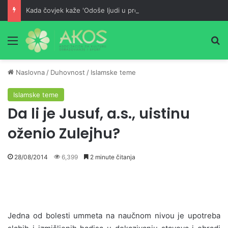
Kada čovjek kaže 'Odoše ljudi u propast!' – tada je on u većoj propasti od njih
Meni
Pr
Naslovna
/
Duhovnost
/
Islamske teme
Islamske teme
Da li je Jusuf, a.s., uistinu
oženio Zulejhu?
28/08/2014
6,399
2 minute čitanja
Jedna od bolesti ummeta na naučnom nivou je upotreba