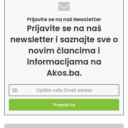
Prijavite se na naš Newsletter
Prijavite se na naš
newsletter i saznajte sve o
novim člancima i
informacijama na
Akos.ba.
U
p
i
š
i
t
e
Š