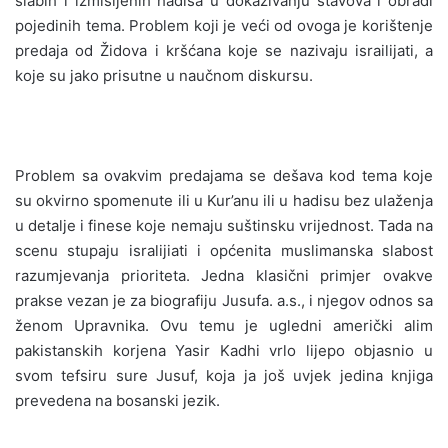
slabih i izmišljenih hadisa u dokazivanju stavova i obradi
pojedinih tema. Problem koji je veći od ovoga je korištenje
predaja od Židova i kršćana koje se nazivaju israilijati, a
koje su jako prisutne u naučnom diskursu.
Problem sa ovakvim predajama se dešava kod tema koje
su okvirno spomenute ili u Kur’anu ili u hadisu bez ulaženja
u detalje i finese koje nemaju suštinsku vrijednost. Tada na
scenu stupaju isralijiati i općenita muslimanska slabost
razumjevanja prioriteta. Jedna klasični primjer ovakve
prakse vezan je za biografiju Jusufa. a.s., i njegov odnos sa
ženom Upravnika. Ovu temu je ugledni američki alim
pakistanskih korjena Yasir Kadhi vrlo lijepo objasnio u
svom tefsiru sure Jusuf, koja ja još uvjek jedina knjiga
prevedena na bosanski jezik.