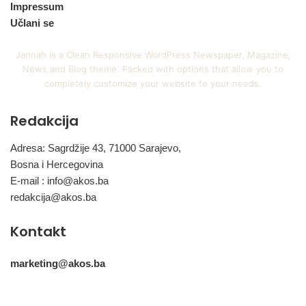
Impressum
Učlani se
Jannah is a Clean Responsive WordPress Newspaper, Magazine,
News and Blog theme. Packed with options that allow you to
completely customize your website to your needs.
Redakcija
Adresa: Sagrdžije 43, 71000 Sarajevo,
Bosna i Hercegovina
E-mail :
info@akos.ba
redakcija@akos.ba
Kontakt
marketing@akos.ba