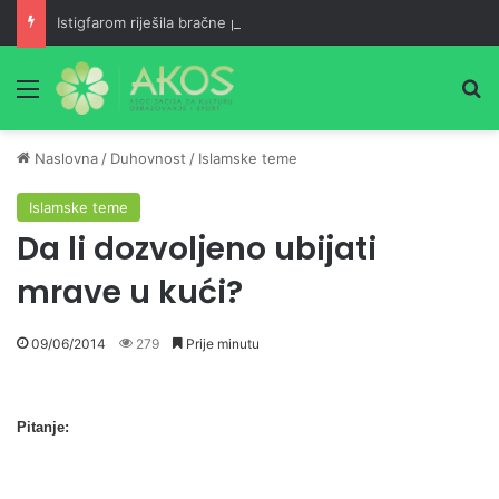
Istigfarom riješila bračne probleme
Meni
Pr
Naslovna
/
Duhovnost
/
Islamske teme
Islamske teme
Da li dozvoljeno ubijati
mrave u kući?
09/06/2014
279
Prije minutu
Pitanje: