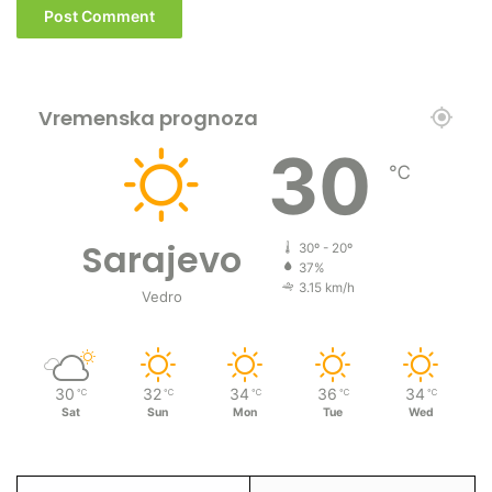
Vremenska prognoza
30
℃
Sarajevo
30º - 20º
37%
3.15 km/h
Vedro
30
32
34
36
34
℃
℃
℃
℃
℃
Sat
Sun
Mon
Tue
Wed