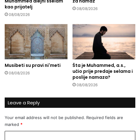
Muhammed alejhi sselam
za namaz
E
o
kao prijatelj
v
08/08/2026
o
08/08/2026
u
a
k
c
i
j
i
Musibeti su pravi ni'meti
Šta je Muhammed, a.s.,
č
učio prije predaje selama i
08/08/2026
i
poslije namaza?
š
08/08/2026
ć
e
n
Leave a Reply
j
a
Your email address will not be published.
Required fields are
B
marked
*
o
s
C
a