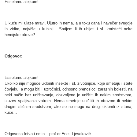
Esselamu alejkum!
U kuću mi ulaze mravi. Ujutro ih nema, a u toku dana i navečer svugdje
ih vidim, najviše u kuhinji. Smijem li ih ubijati i sl. koristeći neke
hemijske otrove?
Odgovor:
Esselamu alejkum!
Ukoliko nije moguće ukloniti insekte i sl. životinjice, koje smetaju i štete
čovjeku, a mogu biti i uzročnici, odnosno prenosioci zaraznih bolesti, na
neki način bez uništavanja, dozvoljeno je uništiti ih nekim sredstvom,
izuzev spaljivanja vatrom. Nema smetnje uništiti ih otrovom ili nekim
drugim sličnim sredstvom, ako se ne mogu na drugi ukloniti iz stana,
kuće…
Odgovorio fetva-i-emin – prof.dr.Enes Ljevaković