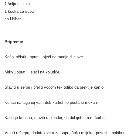
1 šolja mlijeka
1 kocka za supu
so i biber
Priprema:
Kafiol očistiti, oprati i sjeći na manje dijelove.
Mrkvu oprati i isjeći na kolutiće.
Staviti u šerpu i preliti vodom tek toliko da prektije karfiol.
Kuhati na laganoj vatri dok karfiol ne postane mekan.
Kada je kuhano, staviti u blender, da dobijete krem čorbu.
Vratiti u šerpu, dodati kocku za supu, šolju mlijeka, posoliti i pobiberiti