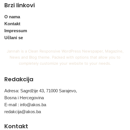
Brzi linkovi
O nama
Kontakt
Impressum
Učlani se
Jannah is a Clean Responsive WordPress Newspaper, Magazine,
News and Blog theme. Packed with options that allow you to
completely customize your website to your needs.
Redakcija
Adresa: Sagrdžije 43, 71000 Sarajevo,
Bosna i Hercegovina
E-mail :
info@akos.ba
redakcija@akos.ba
Kontakt