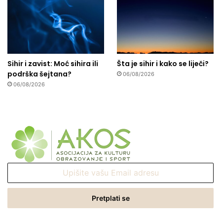
Sihir i zavist: Moć sihira ili
Šta je sihir i kako se liječi?
podrška šejtana?
06/08/2026
06/08/2026
Upišite
vašu
Email
adresu