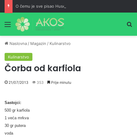
O čemu je sve pisao Husein ef. Đozo
Meni
Pr
Naslovna
/
Magazin
/
Kulinarstvo
Kulinarstvo
Čorba od karfiola
21/07/2013
353
Prije minutu
Sastojci:
500 gr karfiola
1 veća mrkva
30 gr putera
voda