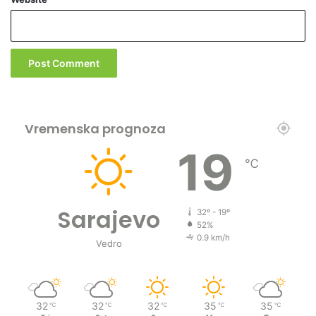
Vremenska prognoza
19
℃
Sarajevo
32º - 19º
52%
0.9 km/h
Vedro
32
32
32
35
35
℃
℃
℃
℃
℃