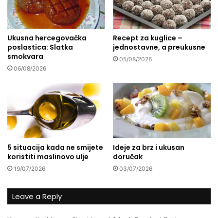
p
o
d
Ukusna hercegovačka
Recept za kuglice –
a
poslastica: Slatka
jednostavne, a preukusne
r
smokvara
i
05/08/2026
h
06/08/2026
a
i
r
l
i
s
u
5 situacija kada ne smijete
Ideje za brz i ukusan
p
koristiti maslinovo ulje
doručak
r
19/07/2026
03/07/2026
u
g
u
Leave a Reply
/
a