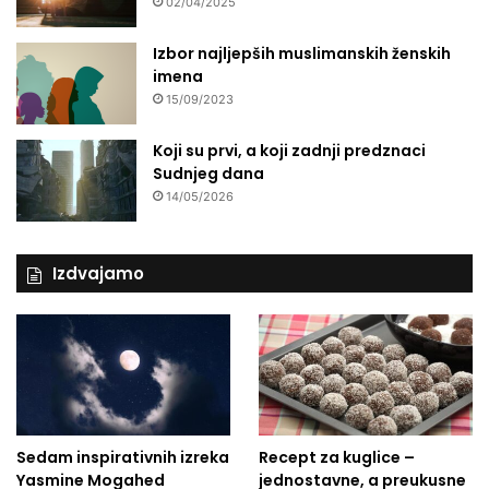
02/04/2025
Izbor najljepših muslimanskih ženskih
imena
15/09/2023
Koji su prvi, a koji zadnji predznaci
Sudnjeg dana
14/05/2026
Izdvajamo
Sedam inspirativnih izreka
Recept za kuglice –
Yasmine Mogahed
jednostavne, a preukusne