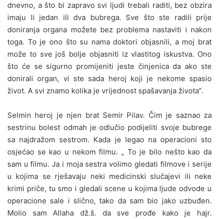
dnevno, a što bi zapravo svi ljudi trebali raditi, bez obzira
imaju li jedan ili dva bubrega. Sve što ste radili prije
doniranja organa možete bez problema nastaviti i nakon
toga. To je ono što su nama doktori objasnili, a moj brat
može to sve još bolje objasniti iz vlastitog iskustva. Ono
što će se sigurno promijeniti jeste činjenica da ako ste
donirali organ, vi ste sada heroj koji je nekome spasio
život. A svi znamo kolika je vrijednost spašavanja života”.
Selmin heroj je njen brat Semir Pilav. Čim je saznao za
sestrinu bolest odmah je odlučio podijeliti svoje bubrege
sa najdražom sestrom. Kada je legao na operacioni sto
osjećao se kao u nekom filmu. „ To je bilo nešto kao da
sam u filmu. Ja i moja sestra volimo gledati filmove i serije
u kojima se rješavaju neki medicinski slučajevi ili neke
krimi priče, tu smo i gledali scene u kojima ljude odvode u
operacione sale i slično, tako da sam bio jako uzbuđen.
Molio sam Allaha dž.š. da sve prođe kako je hajr.