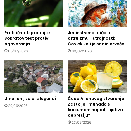
d
j
r
a
u
i
ž
m
e
a
n
Praktično: Isprobajte
Jedinstvena priča o
s
Sokratov test protiv
altruizmu i istrajnosti:
j
v
ogovaranja
Čovjek koji je sadio drveće
e
o
m
j
05/07/2026
03/07/2026
u
u
s
p
l
o
i
r
m
u
a
k
n
u
Umoljani, selo iz legendi
Čuda Allahovog stvaranja:
a
…
Zašto je limunada s
p
29/06/2026
kurkumom najbolji lijek za
o
depresiju?
t
23/05/2026
r
o