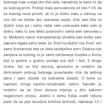
bubrega traje svega oko dva sata, najvažnije je samo to da
se bubreg primi. Postoji mala vjerovatnoća od oko 1-2% da
se bubreg neće primiti, ali to je toliko malo u odnosu na
ono što se dobije ako operacija uspije. Dok sam bila na
dijalizi sviju pa i samu sebe sam uvjeravala kako sam ja
dobro, kako to sve lahko podnosim i sama sam vjerovala u
to. Međutim, nakon transplantacije shvatila sam koliko sam
zapravo lagala samu sebe, jer život na dijalizi nije život, već
samo životarenje dok se čeka neizbježna smrt. Dijaliza nije
zamjena za bubreg, to je samo održavanje čovjeka u životu
koji iz godine u godinu postaje sve teži i teži. S druge
strane, što se tiče donora, apsolutno je netačno da
doniranjem jednog bubrega povećavate rizik da jednog
dana i sami obolite od bubrežne bolesti. O tome su
napisani mnogi naučno-istraživački radovi. Također je
netačno da se život donora mijenja u bilo kakvom
negativnom smislu. Jedino o čemu treba voditi računa
jeste da se pije dovoljna količina tečnosti, najmanje 1,5 l