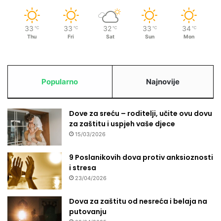
33
33
32
33
34
℃
℃
℃
℃
℃
Thu
Fri
Sat
Sun
Mon
Popularno
Najnovije
Dove za sreću – roditelji, učite ovu dovu
za zaštitu i uspjeh vaše djece
15/03/2026
9 Poslanikovih dova protiv anksioznosti
i stresa
23/04/2026
Dova za zaštitu od nesreća i belaja na
putovanju