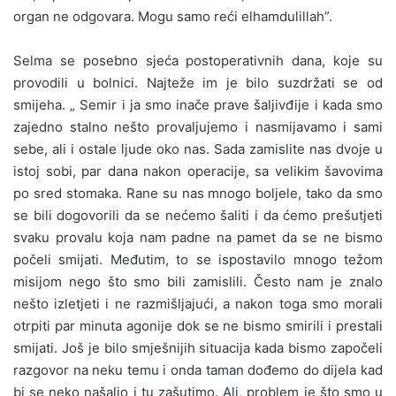
organ ne odgovara. Mogu samo reći elhamdulillah”.
Selma se posebno sjeća postoperativnih dana, koje su
provodili u bolnici. Najteže im je bilo suzdržati se od
smijeha. „ Semir i ja smo inače prave šaljivđije i kada smo
zajedno stalno nešto provaljujemo i nasmijavamo i sami
sebe, ali i ostale ljude oko nas. Sada zamislite nas dvoje u
istoj sobi, par dana nakon operacije, sa velikim šavovima
po sred stomaka. Rane su nas mnogo boljele, tako da smo
se bili dogovorili da se nećemo šaliti i da ćemo prešutjeti
svaku provalu koja nam padne na pamet da se ne bismo
počeli smijati. Međutim, to se ispostavilo mnogo težom
misijom nego što smo bili zamislili. Često nam je znalo
nešto izletjeti i ne razmišljajući, a nakon toga smo morali
otrpiti par minuta agonije dok se ne bismo smirili i prestali
smijati. Još je bilo smješnijih situacija kada bismo započeli
razgovor na neku temu i onda taman dođemo do dijela kad
bi se neko našalio i tu zašutimo. Ali, problem je što smo u