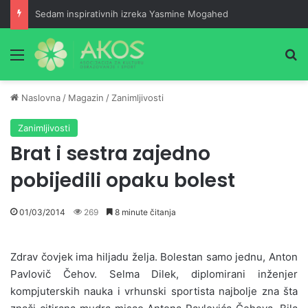
Sedam inspirativnih izreka Yasmine Mogahed
Meni
Pr
Naslovna
/
Magazin
/
Zanimljivosti
Zanimljivosti
Brat i sestra zajedno
pobijedili opaku bolest
01/03/2014
269
8 minute čitanja
Zdrav čovjek ima hiljadu želja. Bolestan samo jednu, Anton
Pavlovič Čehov. Selma Dilek, diplomirani inženjer
kompjuterskih nauka i vrhunski sportista najbolje zna šta