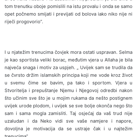
tom trenutku oboje pomislili na istu provalu i onda se samo
opet počnemo smijati i previjati od bolova iako niko nije ni
riječi progovorio”.
I u njatežim trenucima čovjek mora ostati uspravan. Selma
je kao sportista veliki borac, međutim vjera u Allaha je bila
najveća snaga i motiv za uspjeh. „ Uvijek sam se trudila da
se čvrsto držim islamskih principa koji me vode kroz život
u svemu čime se bavim, pa tako i sportom. Vjera u
Stvoritelja i prepuštanje Njemu i Njegovoj odredbi nakon
što učinim sve što je u mojim rukama da nešto postignem
uvijek urode plodom, i uvijek se sve bolje okonča nego što
sam i sama mogla zamisliti. Taj osjećaj da vaš trud nije
uzaludan i da Neko vidi sve vaše namjere i napore,
dovoljna je motivacija da se ustraje čak i u najtežim
trenucima”.