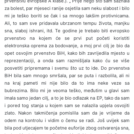
prvenstvu evropske A klase.). „ Prije nego što sam saznala
za bolest, par mjeseci ranije osjetila sam neku slabost i bilo
mi je teško boriti se čak i sa mnogo lakšim protivnicama.
Ali, to sam sve pridavala ubrzanom tempu života, manjku
sna, slaboj ishrani, itd. Te godine je trebalo biti evropsko
prvenstvo na kojem će se prvi put početi koristiti
elektronska oprema za bodovanje, a moj prvi cilj je bio da
opet osvojim prvenstvo BiH, kako bih zavrijedila mjesto u
reprezentaciji, a onda sam razmišljala kako ću se više
posvetiti pripremama i svemu što uz to ide. Do prvenstva
BiH bila sam mnogo smršala, par se puta i razbolila, ali ni
na kraj pameti mi nije bilo da to ima neke veze sa
bubrezima. Bilo mi je veoma teško, međutim u glavi sam
imala samo jedan cilj, a to je bio odlazak na EP, tako da sam
i pored tog stanja u kojem sam se nalazila upjela osvojiti
zlato. Nakon takmičenja pomislila sam da je vrijeme da
odem na kontrolu i vidim o čemu se radi. Još uvijek sam
bila pod utjecajem te početne euforije zbog ostvarenja sna,