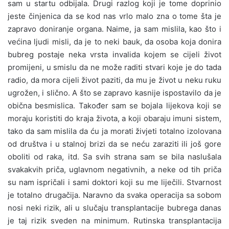
sam u startu odbijala. Drugi razlog koji je tome doprinio
jeste činjenica da se kod nas vrlo malo zna o tome šta je
zapravo doniranje organa. Naime, ja sam mislila, kao što i
većina ljudi misli, da je to neki bauk, da osoba koja donira
bubreg postaje neka vrsta invalida kojem se cijeli život
promijeni, u smislu da ne može raditi stvari koje je do tada
radio, da mora cijeli život paziti, da mu je život u neku ruku
ugrožen, i slično. A što se zapravo kasnije ispostavilo da je
obična besmislica. Također sam se bojala lijekova koji se
moraju koristiti do kraja života, a koji obaraju imuni sistem,
tako da sam mislila da ću ja morati živjeti totalno izolovana
od društva i u stalnoj brizi da se neću zaraziti ili još gore
oboliti od raka, itd. Sa svih strana sam se bila naslušala
svakakvih priča, uglavnom negativnih, a neke od tih priča
su nam ispričali i sami doktori koji su me liječili. Stvarnost
je totalno drugačija. Naravno da svaka operacija sa sobom
nosi neki rizik, ali u slučaju transplantacije bubrega danas
je taj rizik sveden na minimum. Rutinska transplantacija