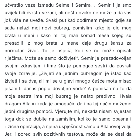
učvrstilo veze između Selme i Semira. „ Semir i ja smo
uvijek bili čvrsto vezani, ali nešto ovako ne može a da vas
još više ne uveže. Svaki put kad dodirnem mjesto gdje se
sada nalazi moj novi bubreg, pomislim kako je dio mog
brata u meni i kako mi taj mali komad mesa kojeg su
presadili iz mog brata u mene daje drugu šansu za
normalan život. To je osjećaj koji se ne može opisati
riječima. Može se samo doživjeti”. Semir je prezadovoljan
svojim zdravljem i time što je pomogao sestri da povrati
svoje zdravlje. „Živjeti sa jednim bubregom je istao kao
živjeti i sa dva, ali mi se u glavi mnogo češće mota misao
jesam li danas popio dovoljno vode? A pomisao na to da
moja sestra ima moj bubreg je nešto predivno. Hvala
dragom Allahu kada je omogučio da i na taj način možemo
jedni drugima pomoći. Vjerujte mi, nekada nisam svjestan
toga dok se dublje na zamislim, koliko je samo opasna i
rizična operacija, a njena uspješnost samo u Allahovoj volji.
Jer, i pored svih pozitivnih testova, može da se desi da