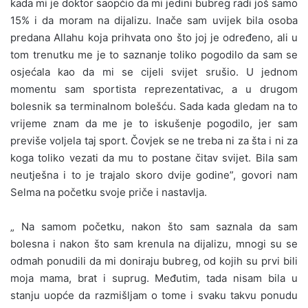
kada mi je doktor saopćio da mi jedini bubreg radi još samo
15% i da moram na dijalizu. Inače sam uvijek bila osoba
predana Allahu koja prihvata ono što joj je određeno, ali u
tom trenutku me je to saznanje toliko pogodilo da sam se
osjećala kao da mi se cijeli svijet srušio. U jednom
momentu sam sportista reprezentativac, a u drugom
bolesnik sa terminalnom bolešću. Sada kada gledam na to
vrijeme znam da me je to iskušenje pogodilo, jer sam
previše voljela taj sport. Čovjek se ne treba ni za šta i ni za
koga toliko vezati da mu to postane čitav svijet. Bila sam
neutješna i to je trajalo skoro dvije godine”, govori nam
Selma na početku svoje priče i nastavlja.
„ Na samom početku, nakon što sam saznala da sam
bolesna i nakon što sam krenula na dijalizu, mnogi su se
odmah ponudili da mi doniraju bubreg, od kojih su prvi bili
moja mama, brat i suprug. Međutim, tada nisam bila u
stanju uopće da razmišljam o tome i svaku takvu ponudu