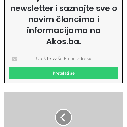
newsletter i saznajte sve o
novim člancima i
informacijama na
Akos.ba.
U
p
i
š
i
t
e
U
v
S
a
a
š
r
u
a
E
j
m