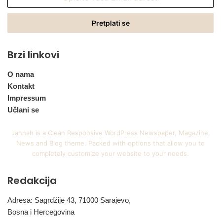
vašu
Email
adresu
Brzi linkovi
O nama
Kontakt
Impressum
Učlani se
Jannah is a Clean Responsive WordPress Newspaper, Magazine,
News and Blog theme. Packed with options that allow you to
completely customize your website to your needs.
Redakcija
Adresa: Sagrdžije 43, 71000 Sarajevo,
Bosna i Hercegovina