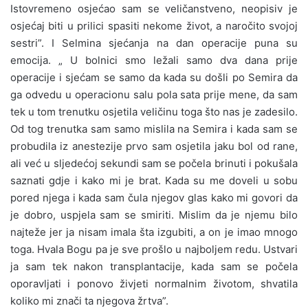
Istovremeno osjećao sam se veličanstveno, neopisiv je
osjećaj biti u prilici spasiti nekome život, a naročito svojoj
sestri”. I Selmina sjećanja na dan operacije puna su
emocija. „ U bolnici smo ležali samo dva dana prije
operacije i sjećam se samo da kada su došli po Semira da
ga odvedu u operacionu salu pola sata prije mene, da sam
tek u tom trenutku osjetila veličinu toga što nas je zadesilo.
Od tog trenutka sam samo mislila na Semira i kada sam se
probudila iz anestezije prvo sam osjetila jaku bol od rane,
ali već u sljedećoj sekundi sam se počela brinuti i pokušala
saznati gdje i kako mi je brat. Kada su me doveli u sobu
pored njega i kada sam čula njegov glas kako mi govori da
je dobro, uspjela sam se smiriti. Mislim da je njemu bilo
najteže jer ja nisam imala šta izgubiti, a on je imao mnogo
toga. Hvala Bogu pa je sve prošlo u najboljem redu. Ustvari
ja sam tek nakon transplantacije, kada sam se počela
oporavljati i ponovo živjeti normalnim životom, shvatila
koliko mi znači ta njegova žrtva”.