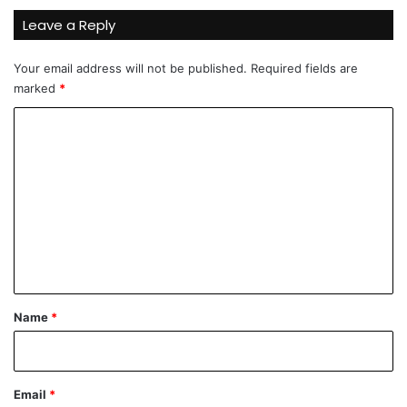
š
Leave a Reply
a
č
Your email address will not be published.
Required fields are
a
marked
*
C
o
m
m
e
n
t
*
Name
*
Email
*