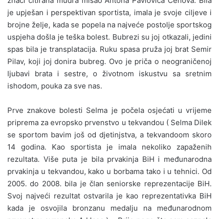
znači citirana mudra misao Antona Pavlovića Čehova. Bila
je upješan i perspektivan sportista, imala je svoje ciljeve i
brojne želje, kada se popela na najveće postolje sportskog
uspjeha došla je teška bolest. Bubrezi su joj otkazali, jedini
spas bila je transplatacija. Ruku spasa pruža joj brat Semir
Pilav, koji joj donira bubreg. Ovo je priča o neograničenoj
ljubavi brata i sestre, o životnom iskustvu sa sretnim
ishodom, pouka za sve nas.
Prve znakove bolesti Selma je počela osjećati u vrijeme
priprema za evropsko prvenstvo u tekvandou ( Selma Dilek
se sportom bavim još od djetinjstva, a tekvandoom skoro
14 godina. Kao sportista je imala nekoliko zapaženih
rezultata. Više puta je bila prvakinja BiH i međunarodna
prvakinja u tekvandou, kako u borbama tako i u tehnici. Od
2005. do 2008. bila je član seniorske reprezentacije BiH.
Svoj najveći rezultat ostvarila je kao reprezentativka BiH
kada je osvojila bronzanu medalju na međunarodnom