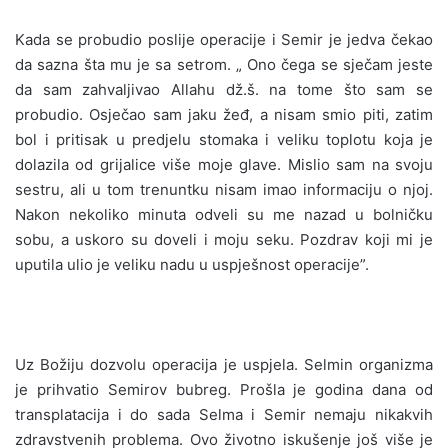
Kada se probudio poslije operacije i Semir je jedva čekao
da sazna šta mu je sa setrom. „ Ono čega se sječam jeste
da sam zahvaljivao Allahu dž.š. na tome što sam se
probudio. Osječao sam jaku žeđ, a nisam smio piti, zatim
bol i pritisak u predjelu stomaka i veliku toplotu koja je
dolazila od grijalice više moje glave. Mislio sam na svoju
sestru, ali u tom trenuntku nisam imao informaciju o njoj.
Nakon nekoliko minuta odveli su me nazad u bolničku
sobu, a uskoro su doveli i moju seku. Pozdrav koji mi je
uputila ulio je veliku nadu u uspješnost operacije”.
Uz Božiju dozvolu operacija je uspjela. Selmin organizma
je prihvatio Semirov bubreg. Prošla je godina dana od
transplatacija i do sada Selma i Semir nemaju nikakvih
zdravstvenih problema. Ovo životno iskušenje još više je