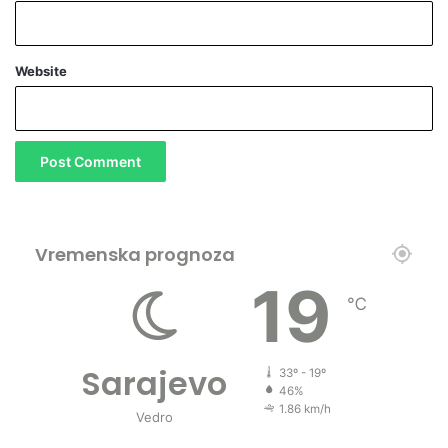
Website
Vremenska prognoza
19
℃
Sarajevo
33º - 19º
46%
1.86 km/h
Vedro