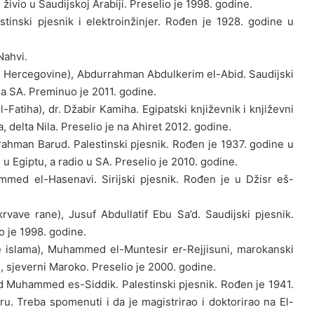
 živio u Saudijskoj Arabiji. Preselio je 1998. godine.
stinski pjesnik i elektroinžinjer. Rođen je 1928. godine u
Nahvi.
i Hercegovine), Abdurrahman Abdulkerim el-Abid. Saudijski
a SA. Preminuo je 2011. godine.
atiha), dr. Džabir Kamiha. Egipatski književnik i književni
a, delta Nila. Preselio je na Ahiret 2012. godine.
rrahman Barud. Palestinski pjesnik. Rođen je 1937. godine u
u Egiptu, a radio u SA. Preselio je 2010. godine.
ammed el-Hasenavi. Sirijski pjesnik. Rođen je u Džisr eš-
krvave rane), Jusuf Abdullatif Ebu Sa’d. Saudijski pjesnik.
o je 1998. godine.
e islama), Muhammed el-Muntesir er-Rejjisuni, marokanski
, sjeverni Maroko. Preselio je 2000. godine.
 Muhammed es-Siddik. Palestinski pjesnik. Rođen je 1941.
tru. Treba spomenuti i da je magistrirao i doktorirao na El-