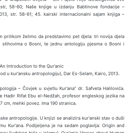
 str, 58-60; Naše knjige u izdanju Babtinove fondacije –
013, str. 58-61; 45. kairski internacionalni sajam knjiga –
m prilikom želimo da predstavimo pet djela: tri novija djela
 stihovima o Bosni, te jednu antologiju pjesma o Bosni i
n Introduction to the Qur’anic
od u kur’ansku antropologiju), Dar Es-Selam, Kairo, 2013.
pologija – Čovjek u svjetlu Kur’ana” dr. Safveta Halilovića.
 je Hadir Rifat Ebu el-Nedžah, profesor engleskog jezika na
17 cm, mehki povez. Ima 190 stranica.
ke antropologije. U knjizi se analizira kur’anski stav o duši
mu Kur’ana. Podijeljena je na sedam poglavlja: Origin and
arav ljudskog bića u islamu), Qur’anic Verses about Human