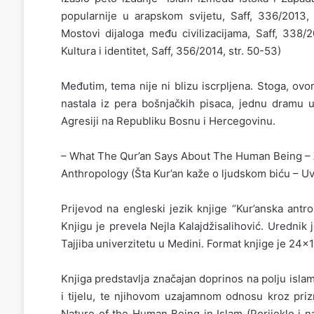
popularnije u arapskom svijetu, Saff, 336/2013,
Mostovi dijaloga među civilizacijama, Saff, 338/2
Kultura i identitet, Saff, 356/2014, str. 50-53)
Međutim, tema nije ni blizu iscrpljena. Stoga, ovo
nastala iz pera bošnjačkih pisaca, jednu dramu u
Agresiji na Republiku Bosnu i Hercegovinu.
– What The Qur’an Says About The Human Being – A
Anthropology (Šta Kur’an kaže o ljudskom biću – Uv
Prijevod na engleski jezik knjige “Kur’anska antro
Knjigu je prevela Nejla Kalajdžisalihović. Urednik
Tajjiba univerzitetu u Medini. Format knjige je 24×
Knjiga predstavlja značajan doprinos na polju islams
i tijelu, te njihovom uzajamnom odnosu kroz priz
Nature of the Human Being in Islam (Porijeklo i n