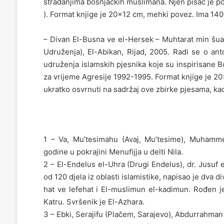
stradanjima bošnjačkih muslimana. Njen pisac je po
). Format knjige je 20×12 cm, mehki povez. Ima 140 
– Divan El-Busna ve el-Hersek – Muhtarat min šuar
Udruženja), El-Abikan, Rijad, 2005. Radi se o ant
udruženja islamskih pjesnika koje su inspirisane
za vrijeme Agresije 1992-1995. Format knjige je 2
ukratko osvrnuti na sadržaj ove zbirke pjesama, ka
1 – Va, Mu’tesimahu (Avaj, Mu’tesime), Muhammed
godine u pokrajini Menufijja u delti Nila.
2 – El-Endelus el-Uhra (Drugi Endelus), dr. Jusuf e
od 120 djela iz oblasti islamistike, napisao je dva d
hat ve lefehat i El-muslimun el-kadimun. Rođen je 1
Katru. Svršenik je El-Azhara.
3 – Ebki, Serajifu (Plačem, Sarajevo), Abdurrahman 