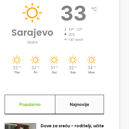
33
℃
Sarajevo
33º - 22º
20%
1.87 km/h
Vedro
33
32
31
32
34
℃
℃
℃
℃
℃
Thu
Fri
Sat
Sun
Mon
Popularno
Najnovije
Dove za sreću – roditelji, učite