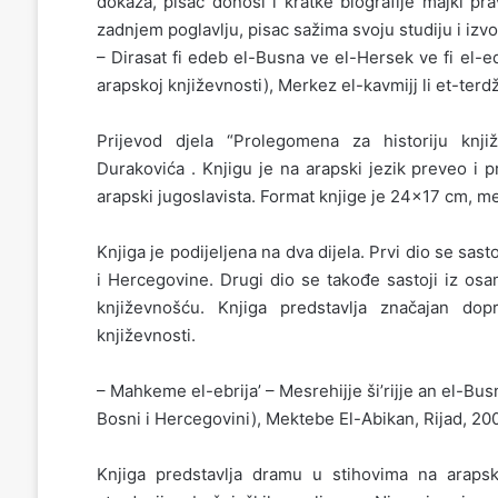
dokaza, pisac donosi i kratke biografije majki p
zadnjem poglavlju, pisac sažima svoju studiju i izvo
– Dirasat fi edeb el-Busna ve el-Hersek ve fi el-e
arapskoj književnosti), Merkez el-kavmijj li et-ter
Prijevod djela “Prolegomena za historiju knji
Durakovića . Knjigu je na arapski jezik preveo 
arapski jugoslavista. Format knjige je 24×17 cm, m
Knjiga je podijeljena na dva dijela. Prvi dio se sa
i Hercegovine. Drugi dio se takođe sastoji iz os
književnošću. Knjiga predstavlja značajan dop
književnosti.
– Mahkeme el-ebrija’ – Mesrehijje ši’rijje an el-
Bosni i Hercegovini), Mektebe El-Abikan, Rijad, 20
Knjiga predstavlja dramu u stihovima na arap