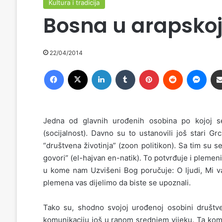
Kultura i tradicija
Bosna u arapskoj 
22/04/2014
Facebook
X
LinkedIn
Tumblr
Pinterest
Reddit
Messenger
Jedna od glavnih urođenih osobina po kojoj s
(socijalnost). Davno su to ustanovili još stari Gr
“društvena životinja” (zoon politikon). Sa tim su se 
govori” (el-hajvan en-natik). To potvrđuje i plemeni
u kome nam Uzvišeni Bog poručuje: O ljudi, Mi v
plemena vas dijelimo da biste se upoznali.
Tako su, shodno svojoj urođenoj osobini društve
komunikaciju još u ranom srednjem vijeku. Ta komunik