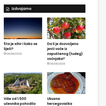
Izdvajamo
Šta je sihir i kako se
Da li je dozvoljeno
liječi?
jesti voće iz
zapuštenog (tuđeg)
06/08/2026
voćnjaka?
06/08/2026
Više od 1.500
Ukusna
učesnika pohodilo
hercegovačka