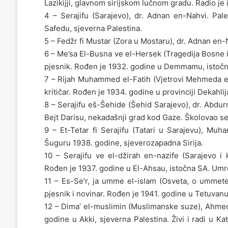
Lazikijji, glavnom sirijskom lučnom gradu. Radio je i
4 – Serajifu (Sarajevo), dr. Adnan en-Nahvi. Pale
Safedu, sjeverna Palestina.
5 – Fedžr fi Mustar (Zora u Mostaru), dr. Adnan en-
6 – Me’sa El-Busna ve el-Hersek (Tragedija Bosne 
pjesnik. Rođen je 1932. godine u Demmamu, istočn
7 – Rijah Muhammed el-Fatih (Vjetrovi Mehmeda el-F
kritičar. Rođen je 1934. godine u provinciji Dekahlij
8 – Serajifu eš-Šehide (Šehid Sarajevo), dr. Abdu
Bejt Darisu, nekadašnji grad kod Gaze. Školovao se 
9 – Et-Tetar fi Serajifu (Tatari u Sarajevu), Muh
Šuguru 1938. godine, sjeverozapadna Sirija.
10 – Serajifu ve el-džirah en-nazife (Sarajevo i 
Rođen je 1937. godine u El-Ahsau, istočna SA. Umr
11 – Es-Se’r, ja umme el-islam (Osveta, o ummet
pjesnik i novinar. Rođen je 1941. godine u Tetuvanu
12 – Dima’ el-muslimin (Muslimanske suze), Ahmed
godine u Akki, sjeverna Palestina. Živi i radi u Ka