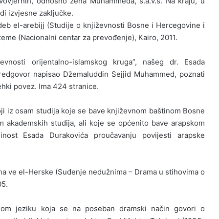
ravovjernih, odnosno žena Muhammeda, s.a.v.s. Na kraju, u
di izvjesne zaključke.
deb el-arebijj (Studije o književnosti Bosne i Hercegovine i
džeme (Nacionalni centar za prevođenje), Kairo, 2011.
ževnosti orijentalno-islamskog kruga”, našeg dr. Esada
i predgovor napisao Džemaluddin Sejjid Muhammed, poznati
ehki povez. Ima 424 stranice.
stoji iz osam studija koje se bave književnom baštinom Bosne
am akademskih studija, ali koje se općenito bave arapskom
rinost Esada Durakovića proučavanju povijesti arapske
Busna ve el-Herske (Suđenje nedužnima – Drama u stihovima o
05.
skom jeziku koja se na poseban dramski način govori o