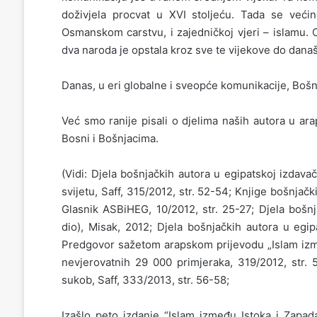
doživjela procvat u XVI stoljeću. Tada se veći
Osmanskom carstvu, i zajedničkoj vjeri – islamu.
dva naroda je opstala kroz sve te vijekove do današ
Danas, u eri globalne i sveopće komunikacije, Bošn
Već smo ranije pisali o djelima naših autora u ar
Bosni i Bošnjacima.
(Vidi: Djela bošnjačkih autora u egipatskoj izdava
svijetu, Saff, 315/2012, str. 52-54; Knjige bošnjač
Glasnik ASBiHEG, 10/2012, str. 25-27; Djela bošnj
dio), Misak, 2012; Djela bošnjačkih autora u egip
Predgovor sažetom arapskom prijevodu „Islam izmeđ
nevjerovatnih 29 000 primjeraka, 319/2012, str. 5
sukob, Saff, 333/2013, str. 56-58;
Izašlo peto izdanje “Islam između Istoka i Zapada