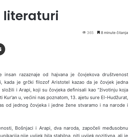
literaturi
365
8 minute čitanja
Podijeli putem Emaila
e insan razaznaje od hajvana je čovjekova društvenost
ci, kada je grčki filozof Aristotel kazao da je čovjek jedna
složili i Arapi, koji su čovjeka definisali kao “životinju koja
ti Kur’an u, većini nas poznatom, 13. ajetu sure El-Hudžurat,
as od jednog čovjeka i jedne žene stvaramo i na narode i
nosti, Bošnjaci i Arapi, dva naroda, započeli međusobnu
acija nije uvijek bila stabilna, niti uvijek pozitivna, ali je