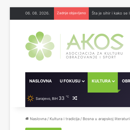
06. 08. 2026.
Zadnje objavljeno
Šta je sihir i kako se l
NASLOVNA
U FOKUSU
KULTURA
OBR
℃
33
Random članak
Sarajevo, BiH
Naslovna
/
Kultura i tradicija
/
Bosna u arapskoj literaturi