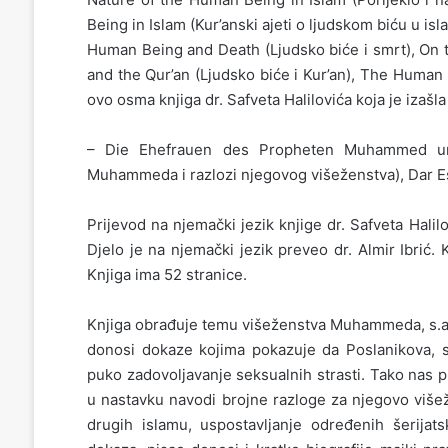
Being in Islam (Kur’anski ajeti o ljudskom biću u i
Human Being and Death (Ljudsko biće i smrt), On 
and the Qur’an (Ljudsko biće i Kur’an), The Human B
ovo osma knjiga dr. Safveta Halilovića koja je izašl
– Die Ehefrauen des Propheten Muhammed un
Muhammeda i razlozi njegovog višeženstva), Dar Es
Prijevod na njemački jezik knjige dr. Safveta Hali
Djelo je na njemački jezik preveo dr. Almir Ibrić.
Knjiga ima 52 stranice.
Knjiga obrađuje temu višeženstva Muhammeda, s.a.v
donosi dokaze kojima pokazuje da Poslanikova, s
puko zadovoljavanje seksualnih strasti. Tako nas p
u nastavku navodi brojne razloge za njegovo višež
drugih islamu, uspostavljanje određenih šerijatsk