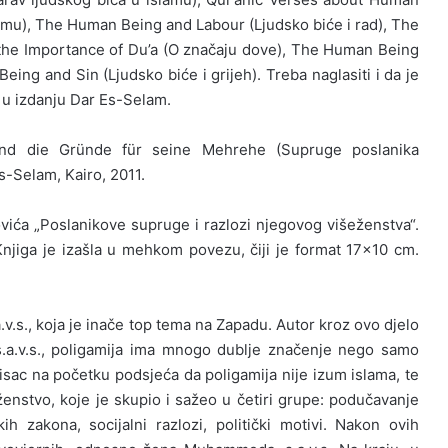
slamu), The Human Being and Labour (Ljudsko biće i rad), The
the Importance of Du’a (O značaju dove), The Human Being
eing and Sin (Ljudsko biće i grijeh). Treba naglasiti i da je
a u izdanju Dar Es-Selam.
d die Gründe für seine Mehrehe (Supruge poslanika
-Selam, Kairo, 2011.
lovića „Poslanikove supruge i razlozi njegovog višeženstva“.
 Knjiga je izašla u mehkom povezu, čiji je format 17×10 cm.
.s., koja je inače top tema na Zapadu. Autor kroz ovo djelo
.a.v.s., poligamija ima mnogo dublje značenje nego samo
isac na početku podsjeća da poligamija nije izum islama, te
enstvo, koje je skupio i sažeo u četiri grupe: podučavanje
ih zakona, socijalni razlozi, politički motivi. Nakon ovih