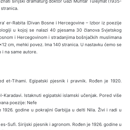
znati sirijski dramaturg doktor Gazi Muhtar Tulejmat (1935-
stranica.
a’ er-Rabita (Divan Bosne i Hercegovine – Izbor iz poezije
ologiji u kojoj se nalazi 40 pjesama 30 članova Svjetskog
 Bosnom i Hercegovinom i stradanjima bošnjačkih muslimana
0×12 cm, mehki povez. Ima 140 stranica. U nastavku ćemo se
o i na same autore.
 et-Tihami. Egipatski pjesnik i pravnik. Rođen je 1920.
l-Karadavi. Istaknuti egipatski islamski učenjak. Pored više
ivana poezije: Nefe
926. godine u pokrajini Garbijja u delti Nila. Živi i radi u
es-Sufi. Sirijski pjesnik i agronom. Rođen je 1926. godine u