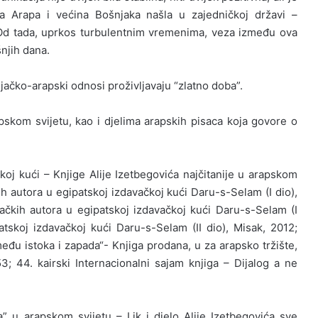
na Arapa i većina Bošnjaka našla u zajedničkoj državi –
 Od tada, uprkos turbulentnim vremenima, veza između ova
njih dana.
jačko-arapski odnosi proživljavaju “zlatno doba”.
apskom svijetu, kao i djelima arapskih pisaca koja govore o
čkoj kući – Knjige Alije Izetbegovića najčitanije u arapskom
kih autora u egipatskoj izdavačkoj kući Daru-s-Selam (I dio),
ačkih autora u egipatskoj izdavačkoj kući Daru-s-Selam (I
atskoj izdavačkoj kući Daru-s-Selam (II dio), Misak, 2012;
u istoka i zapada“- Knjiga prodana, u za arapsko tržište,
3; 44. kairski Internacionalni sajam knjiga – Dijalog a ne
” u arapskom svijetu – Lik i djelo Alije Izetbegovića sve