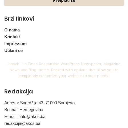
adresu
Brzi linkovi
O nama
Kontakt
Impressum
Učlani se
Jannah is a Clean Responsive WordPress Newspaper, Magazine,
News and Blog theme. Packed with options that allow you to
completely customize your website to your needs.
Redakcija
Adresa: Sagrdžije 43, 71000 Sarajevo,
Bosna i Hercegovina
E-mail :
info@akos.ba
redakcija@akos.ba