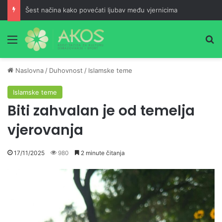
Šest načina kako povećati ljubav među vjernicima
Meni
Pr
Naslovna
/
Duhovnost
/
Islamske teme
Islamske teme
Biti zahvalan je od temelja
vjerovanja
17/11/2025
980
2 minute čitanja