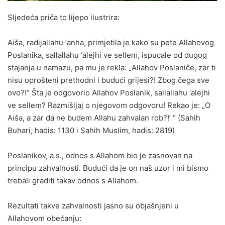
Sljedeća priča to lijepo ilustrira:
Aiša, radijallahu ‘anha, primjetila je kako su pete Allahovog
Poslanika, sallallahu ‘alejhi ve sellem, ispucale od dugog
stajanja u namazu, pa mu je rekla: „Allahov Poslaniče, zar ti
nisu oprošteni prethodni i budući grijesi?! Zbog čega sve
ovo?!” Šta je odgovorio Allahov Poslanik, sallallahu ‘alejhi
ve sellem? Razmišljaj o njegovom odgovoru! Rekao je: „O
Aiša, a zar da ne budem Allahu zahvalan rob?!’ “ (Sahih
Buhari, hadis: 1130 i Sahih Muslim, hadis: 2819)
Poslanikov, a.s., odnos s Allahom bio je zasnovan na
principu zahvalnosti. Budući da je on naš uzor i mi bismo
trebali graditi takav odnos s Allahom.
Rezultati takve zahvalnosti jasno su objašnjeni u
Allahovom obećanju: