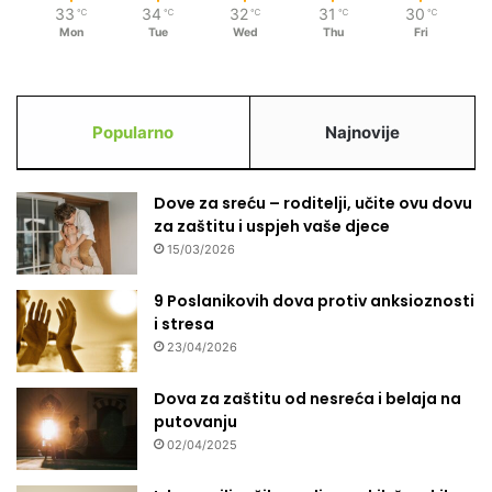
33
34
32
31
30
℃
℃
℃
℃
℃
Mon
Tue
Wed
Thu
Fri
Popularno
Najnovije
Dove za sreću – roditelji, učite ovu dovu
za zaštitu i uspjeh vaše djece
15/03/2026
9 Poslanikovih dova protiv anksioznosti
i stresa
23/04/2026
Dova za zaštitu od nesreća i belaja na
putovanju
02/04/2025