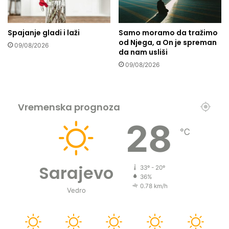
Spajanje gladi i laži
Samo moramo da tražimo
od Njega, a On je spreman
09/08/2026
da nam usliši
09/08/2026
Vremenska prognoza
28
℃
Sarajevo
33º - 20º
36%
0.78 km/h
Vedro