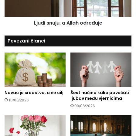
a
n
v
u
j
j
Ljudi snuju, a Allah određuje
e
u
n
,
j
a
Povezani članci
e
A
g
l
o
l
v
a
d
h
r
o
u
d
g
r
Novac je sredstvo, a ne cilj
Šest načina kako povećati
.
e
ljubav među vjernicima
.
đ
10/08/2026
.
u
09/08/2026
j
e