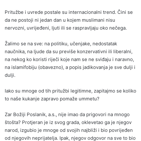
Pritužbe i uvrede postale su internacionalni trend. Čini se
da ne postoji ni jedan dan u kojem muslimani nisu
nervozni, uvrijeđeni, ljuti ili se raspravljaju oko nečega.
Žalimo se na sve: na politiku, učenjake, nedostatak
naučnika, na ljude da su previše konzervativni ili liberalni,
na nekog ko koristi riječi koje nam se ne sviđaju i naravno,
na islamifobiju (obavezno), a popis jadikovanja je sve dulji i
dulji.
Iako su mnoge od tih pritužbi legitimne, zapitajmo se koliko
to naše kukanje zapravo pomaže ummetu?
Zar Božiji Poslanik, a.s., nije imao da prigovori na mnogo
štošta? Protjeran je iz svog grada, oklevetao ga je njegov
narod, izgubio je mnoge od svojih najbliži i bio povrijeđen
od njegovih neprijatelja. Ipak, njegov odgovor na sve to bio