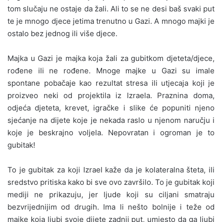
tom slučaju ne ostaje da žali. Ali to se ne desi baš svaki put
te je mnogo djece jetima trenutno u Gazi. A mnogo majki je
ostalo bez jednog ili više djece.
Majka u Gazi je majka koja žali za gubitkom djeteta/djece,
rođene ili ne rođene. Mnoge majke u Gazi su imale
spontane pobačaje kao rezultat stresa ili utjecaja koji je
proizveo neki od projektila iz Izraela. Praznina doma,
odjeća djeteta, krevet, igračke i slike će popuniti njeno
sjećanje na dijete koje je nekada raslo u njenom naručju i
koje je beskrajno voljela. Nepovratan i ogroman je to
gubitak!
To je gubitak za koji Izrael kaže da je kolateralna šteta, ili
sredstvo pritiska kako bi sve ovo završilo. To je gubitak koji
mediji ne prikazuju, jer ljude koji su ciljani smatraju
bezvrijednijim od drugih. Ima li nešto bolnije i teže od
majke koja ljubi svoje dijete zadnji put, umjesto da ga ljubi