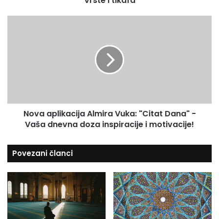
Vrste i'tikafa
a
a
d
f
N
r
a
o
e
v
s
a
u
a
p
l
i
k
Nova aplikacija Almira Vuka: "Citat Dana" -
a
Vaša dnevna doza inspiracije i motivacije!
c
i
j
Povezani članci
a
A
l
m
i
r
a