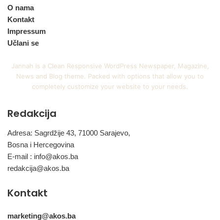
O nama
Kontakt
Impressum
Učlani se
Jannah is a Clean Responsive WordPress Newspaper, Magazine,
News and Blog theme. Packed with options that allow you to
completely customize your website to your needs.
Redakcija
Adresa: Sagrdžije 43, 71000 Sarajevo,
Bosna i Hercegovina
E-mail :
info@akos.ba
redakcija@akos.ba
Kontakt
marketing@akos.ba