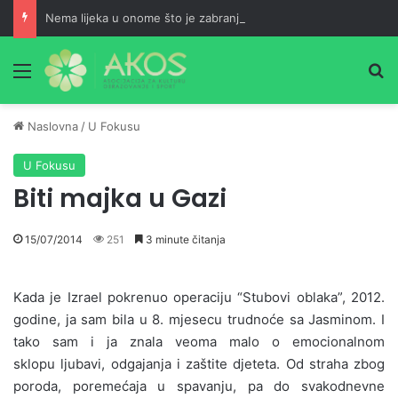
Nema lijeka u onome što je zabranjeno
Meni
Pr
Naslovna
/
U Fokusu
U Fokusu
Biti majka u Gazi
15/07/2014
251
3 minute čitanja
Kada je Izrael pokrenuo operaciju “Stubovi oblaka”, 2012.
godine, ja sam bila u 8. mjesecu trudnoće sa Jasminom. I
tako sam i ja znala veoma malo o emocionalnom
sklopu ljubavi, odgajanja i zaštite djeteta. Od straha zbog
poroda, poremećaja u spavanju, pa do svakodnevne