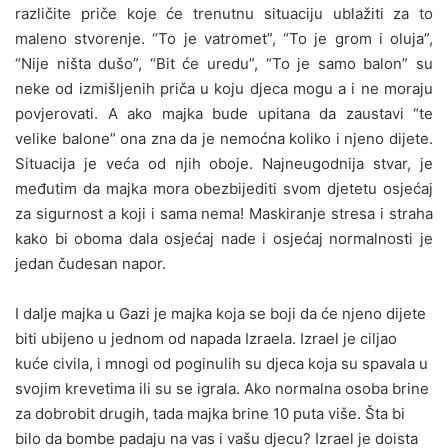
različite priče koje će trenutnu situaciju ublažiti za to
maleno stvorenje. “To je vatromet”, “To je grom i oluja”,
“Nije ništa dušo”, “Bit će uredu”, “To je samo balon” su
neke od izmišljenih priča u koju djeca mogu a i ne moraju
povjerovati. A ako majka bude upitana da zaustavi “te
velike balone” ona zna da je nemoćna koliko i njeno dijete.
Situacija je veća od njih oboje. Najneugodnija stvar, je
međutim da majka mora obezbijediti svom djetetu osjećaj
za sigurnost a koji i sama nema! Maskiranje stresa i straha
kako bi oboma dala osjećaj nade i osjećaj normalnosti je
jedan čudesan napor.
I dalje majka u Gazi je majka koja se boji da će njeno dijete
biti ubijeno u jednom od napada Izraela. Izrael je ciljao
kuće civila, i mnogi od poginulih su djeca koja su spavala u
svojim krevetima ili su se igrala. Ako normalna osoba brine
za dobrobit drugih, tada majka brine 10 puta više. Šta bi
bilo da bombe padaju na vas i vašu djecu? Izrael je doista