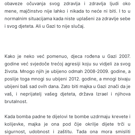
obaveze očuvanja svog zdravlja i zdravlja ljudi oko
mene, majčinstvo nije lahko i nikada to neće ni biti. I to u
normalnim situacijama kada niste uplašeni za zdravlje sebe
i svog djeteta. Ali u Gazi to nije slučaj.
Kako je neko već pomenuo, djeca rođena u Gazi 2007.
godine već svjedoče trećoj agresiji koju su vidjeli za svog
života. Mnogo njih je ubijeno odmah 2008-2009. godine, a
poslije toga mnogi su ubijeni 2012. godine, a mnogi bivaju
ubijeni baš sad ovih dana. Zato biti majka u Gazi znači da je
vaš, i neprijatelj vašeg djeteta, država Izrael i njihova
brutalnost.
Kada bomba padne te dijelovi te bombe uzdrmaju krevete i
kolijevke, majka je ona pod čije okrilje dijete trči u
sigurnost, udobnost i zaštitu. Tada ona mora smisliti