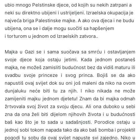
ubio mnogo Pelstinske djece, od kojih su nekih zatrpani a
neki su direktno ubijeni i ustrijeljeni. Izraelska okupacija je
najveća briga Palestinske majke. A ako ova djeca i ne budu
ubijena, ona se i dalje mogu suočiti sa hapšenjem
i torturom u jednom od Izraelskih zatvora..
Majka u Gazi se i sama suočava sa smrću i ostavljanjem
svoje djece koja ostaju jetimi. Kada jednom postaneš
majka, ne možeš zamisliti budućnost bez da vidiš maturu ili
svadbu svoje princeze i svog princa. Bojiš se da ako
napustiš ovaj svijet dok su oni još maleni da niko na ovom
dunjaluku neće biti tu za njih. I niko nikada ne može
zamijeniti majku jednom djetetu! Znam da bi majka odmah
žrtvovala svoj život za svoju djecu. Ali ona duboko u sebi
zna da ona želi biti dijelom njihovih života i u budućnosti
baš kao što je to sada u sadašnjosti. Porodice ostaju u
jednoj sobi tokom napada tako da ako baš bomba i projektil
pogodi tu sobu da ovaj svijet napuste svi zajedno. Niko u