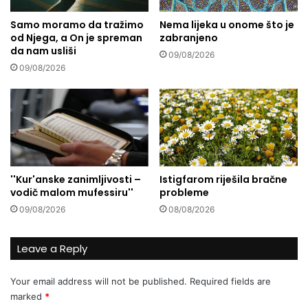
V
Samo moramo da tražimo
Nema lijeka u onome što je
u
od Njega, a On je spreman
zabranjeno
k
da nam usliši
a
09/08/2026
:
09/08/2026
"
C
i
t
a
t
D
''Kur'anske zanimljivosti –
Istigfarom riješila bračne
a
vodič malom mufessiru''
probleme
n
09/08/2026
08/08/2026
a
"
-
Leave a Reply
V
a
Your email address will not be published.
Required fields are
š
marked
*
a