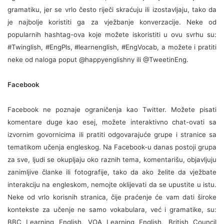
gramatiku, jer se vrlo često riječi skraćuju ili izostavljaju, tako da
je najbolje koristiti ga za vježbanje konverzacije. Neke od
popularnih hashtag-ova koje možete iskoristiti u ovu svrhu su:
#Twinglish, #EngPls, #learnenglish, #EngVocab, a možete i pratiti
neke od naloga poput @happyenglishny ili @TweetinEng.
Facebook
Facebook ne poznaje ograničenja kao Twitter. Možete pisati
komentare duge kao esej, možete interaktivno chat-ovati sa
izvornim govornicima ili pratiti odgovarajuće grupe i stranice sa
tematikom učenja engleskog. Na Facebook-u danas postoji grupa
za sve, ljudi se okupljaju oko raznih tema, komentarišu, objavljuju
zanimljive članke ili fotografije, tako da ako želite da vježbate
interakciju na engleskom, nemojte oklijevati da se upustite u istu.
Neke od vrlo korisnih stranica, čije praćenje će vam dati široke
kontekste za učenje ne samo vokabulara, već i gramatike, su:
BBC Learning English, VOA Learning English, British Council