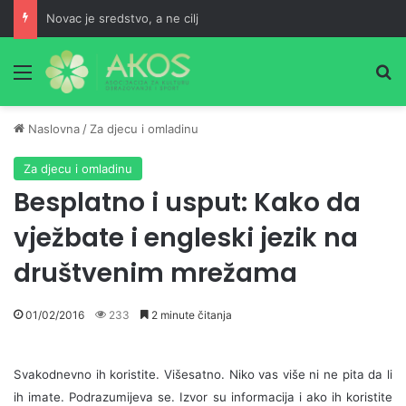
Novac je sredstvo, a ne cilj
Meni
Pr
Naslovna
/
Za djecu i omladinu
Za djecu i omladinu
Besplatno i usput: Kako da
vježbate i engleski jezik na
društvenim mrežama
01/02/2016
233
2 minute čitanja
Svakodnevno ih koristite. Višesatno. Niko vas više ni ne pita da li
ih imate. Podrazumijeva se. Izvor su informacija i ako ih koristite