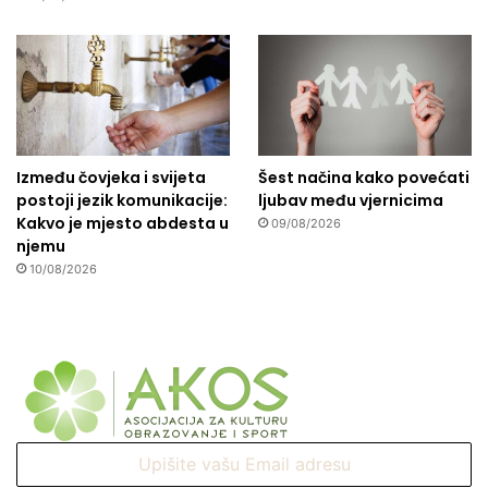
Između čovjeka i svijeta
Šest načina kako povećati
postoji jezik komunikacije:
ljubav među vjernicima
Kakvo je mjesto abdesta u
09/08/2026
njemu
10/08/2026
Upišite
vašu