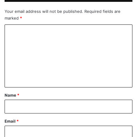
A
Your email address will not be published.
Required fields are
m
marked
*
a
z
C
o
n
o
u
m
m
e
n
t
*
Name
*
Email
*