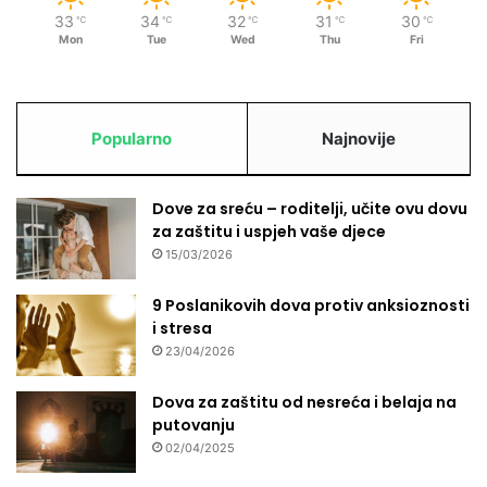
33
34
32
31
30
℃
℃
℃
℃
℃
Mon
Tue
Wed
Thu
Fri
Popularno
Najnovije
Dove za sreću – roditelji, učite ovu dovu
za zaštitu i uspjeh vaše djece
15/03/2026
9 Poslanikovih dova protiv anksioznosti
i stresa
23/04/2026
Dova za zaštitu od nesreća i belaja na
putovanju
02/04/2025