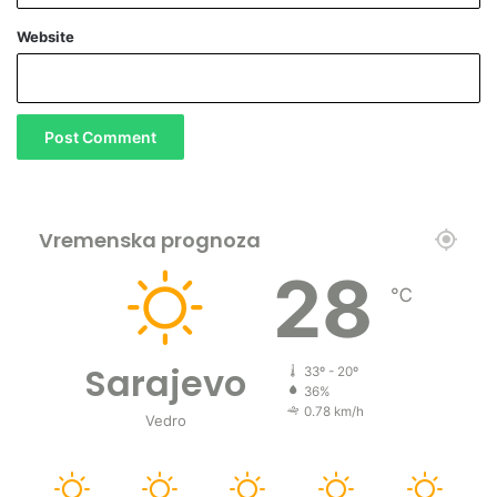
Website
Vremenska prognoza
28
℃
Sarajevo
33º - 20º
36%
0.78 km/h
Vedro