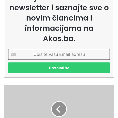
newsletter i saznajte sve o
novim člancima i
informacijama na
Akos.ba.
U
p
i
š
i
t
e
N
v
e
a
o
š
b
u
i
E
č
m