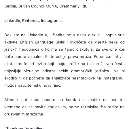
Serbia, British Council MENA, Grammarly i dr.
LinkedIn, Pinterest, Instagram…
Dok ste na LinkedIn-u, učlanite se u neku diskusiju poput vrlo
aktivne English Language Skills i otkrićete da dijelite neke od
jezičkih nedoumica o kojima se tamo diskutuje. Za sve one koji
bolje pamte vizualno, Pinterest je prava mreža. Pored zanimljivih
citata, profesori jezika koji imaju profile na toj mreži, vrlo često
objavljuju vizuelne prikaze nekih gramatičkih jedinica. Ne bi
škodilo ni da počnete da analizirate hashtag-ove na Instagramu,
možda naučite neku novu riječ.
Sljedeći put kada budete na korak da izustite da nemate
vremena da se bavite engleskim, samo razmislite šta radite na
društvenim mrežama.
#thankyouforreading