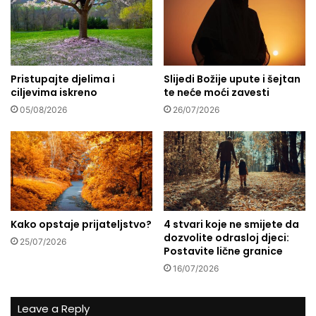
s
h
r
r
e
a
ć
m
u
a
k
Pristupajte djelima i
Slijedi Božije upute i šejtan
u
ciljevima iskreno
te neće moći zavesti
a
B
n
i
05/08/2026
26/07/2026
d
h
i
a
d
ć
a
u
t
i
z
Kako opstaje prijateljstvo?
4 stvari koje ne smijete da
a
dozvolite odrasloj djeci:
p
25/07/2026
Postavite lične granice
o
16/07/2026
s
a
o
Leave a Reply
u