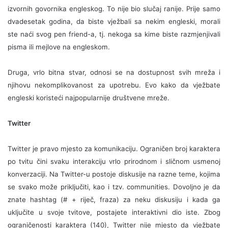
izvornih govornika engleskog. To nije bio slučaj ranije. Prije samo
dvadesetak godina, da biste vježbali sa nekim engleski, morali
ste naći svog pen friend-a, tj. nekoga sa kime biste razmjenjivali
pisma ili mejlove na engleskom.
Druga, vrlo bitna stvar, odnosi se na dostupnost svih mreža i
njihovu nekomplikovanost za upotrebu.
Evo kako da vježbate
engleski koristeći najpopularnije društvene mreže.
Twitter
Twitter je pravo mjesto za komunikaciju. Ograničen broj karaktera
po tvitu čini svaku interakciju vrlo prirodnom i sličnom usmenoj
konverzaciji. Na Twitter-u postoje diskusije na razne teme, kojima
se svako može priključiti, kao i tzv. communities. Dovoljno je da
znate hashtag (# + riječ, fraza) za neku diskusiju i kada ga
uključite u svoje tvitove, postajete interaktivni dio iste. Zbog
ograničenosti karaktera (140), Twitter nije mjesto da vježbate