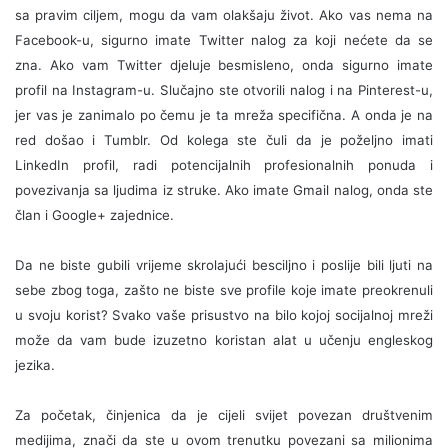
sa pravim ciljem, mogu da vam olakšaju život.
Ako vas nema na
Facebook-u, sigurno imate Twitter nalog za koji nećete da se
zna. Ako vam Twitter djeluje besmisleno, onda sigurno imate
profil na Instagram-u. Slučajno ste otvorili nalog i na Pinterest-u,
jer vas je zanimalo po čemu je ta mreža specifična. A onda je na
red došao i Tumblr. Od kolega ste čuli da je poželjno imati
LinkedIn profil, radi potencijalnih profesionalnih ponuda i
povezivanja sa ljudima iz struke. Ako imate Gmail nalog, onda ste
član i Google+ zajednice.
Da ne biste gubili vrijeme skrolajući besciljno i poslije bili ljuti na
sebe zbog toga, zašto ne biste sve profile koje imate preokrenuli
u svoju korist? Svako vaše prisustvo na bilo kojoj socijalnoj mreži
može da vam bude izuzetno koristan alat u učenju engleskog
jezika.
Za početak, činjenica da je cijeli svijet povezan društvenim
medijima, znači da ste u ovom trenutku povezani sa milionima