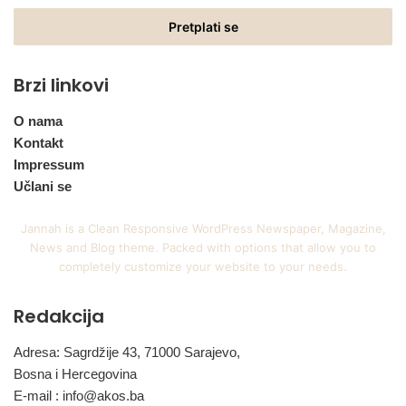
Email
adresu
Brzi linkovi
O nama
Kontakt
Impressum
Učlani se
Jannah is a Clean Responsive WordPress Newspaper, Magazine,
News and Blog theme. Packed with options that allow you to
completely customize your website to your needs.
Redakcija
Adresa: Sagrdžije 43, 71000 Sarajevo,
Bosna i Hercegovina
E-mail :
info@akos.ba