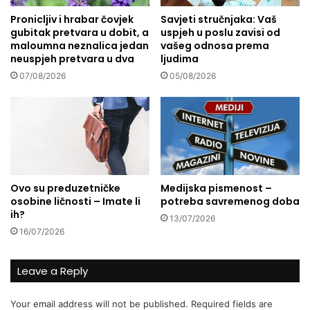
s
i
m
Pronicljiv i hrabar čovjek
Savjeti stručnjaka: Vaš
k
gubitak pretvara u dobit, a
uspjeh u poslu zavisi od
e
o
maloumna neznalica jedan
vašeg odnosa prema
t
m
neuspjeh pretvara u dva
ljudima
a
,
l
07/08/2026
05/08/2026
a
j
p
u
i
d
s
i
a
m
n
a
a
r
Ovo su preduzetničke
Medijska pismenost –
i
osobine ličnosti – Imate li
potreba savremenog doba
j
ih?
13/07/2026
e
16/07/2026
č
v
r
Leave a Reply
i
j
Your email address will not be published.
Required fields are
e