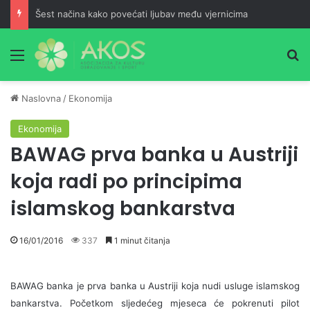
Šest načina kako povećati ljubav među vjernicima
Meni
Pr
Naslovna
/
Ekonomija
Ekonomija
BAWAG prva banka u Austriji
koja radi po principima
islamskog bankarstva
16/01/2016
337
1 minut čitanja
BAWAG banka je prva banka u Austriji koja nudi usluge islamskog
bankarstva.
Početkom sljedećeg mjeseca će pokrenuti pilot