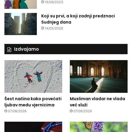
15/09/2023
Koji su prvi, a koji zadnji predznaci
Sudnjeg dana
14/05/2026
Izdvajamo
Šest načina kako povećati
Musliman vladar ne vlada
ljubav među vjernicima
već služi
07/08/2026
07/08/2026