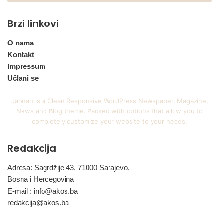
Brzi linkovi
O nama
Kontakt
Impressum
Učlani se
Jannah is a Clean Responsive WordPress Newspaper, Magazine,
News and Blog theme. Packed with options that allow you to
completely customize your website to your needs.
Redakcija
Adresa: Sagrdžije 43, 71000 Sarajevo,
Bosna i Hercegovina
E-mail :
info@akos.ba
redakcija@akos.ba