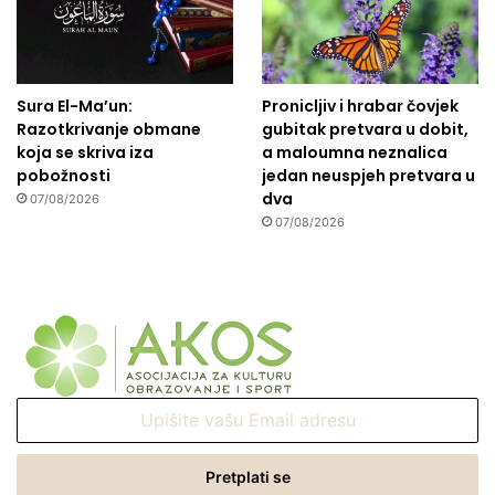
Sura El-Ma’un:
Pronicljiv i hrabar čovjek
Razotkrivanje obmane
gubitak pretvara u dobit,
koja se skriva iza
a maloumna neznalica
pobožnosti
jedan neuspjeh pretvara u
dva
07/08/2026
07/08/2026
Upišite
vašu
Email
adresu