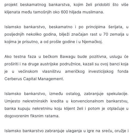
projekt beskamatnog bankarstva, kojim želi pridobiti što više
klijenata među tamošnjih oko 600 hiljada muslimana.
Islamsko bankarstvo, beskamatno i po principima šerijata, u
posljednjih nekoliko godina, bilježi značajan rast u 70 zemalja u
kojima je prisutno, a od prošle godine i u Njemačkoj.
Ako testna faza u bečkom Bawagu bude pozitivna, uslugu će
proširiti i na druge austrijske podružnice, kazali su ovoj banci koja
je u većinskom vlasništvu američkog investicijskog fonda
Cerberus Capital Management.
Islamsko bankarstvo, između ostalog, zabranjuje spekulacije.
Umjesto nekretninskih kredita u konvencionalnom bankarstvu,
banka kupuju nekretninu koju klijent želi i potom je otplaćuje u
dogovorenim fiksnim ratama.
Islamsko bankarstvo zabranjuje ulaganja u igre na sreću, oružje i