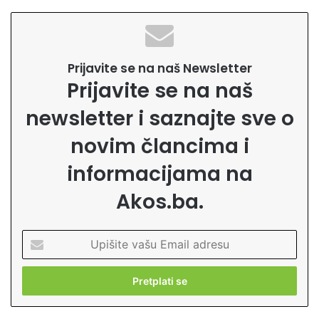
Prijavite se na naš Newsletter
Prijavite se na naš
newsletter i saznajte sve o
novim člancima i
informacijama na
Akos.ba.
U
p
i
š
i
t