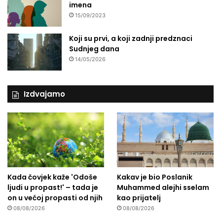
imena
15/09/2023
Koji su prvi, a koji zadnji predznaci
Sudnjeg dana
14/05/2026
Izdvajamo
Kada čovjek kaže 'Odoše
Kakav je bio Poslanik
ljudi u propast!' – tada je
Muhammed alejhi sselam
on u većoj propasti od njih
kao prijatelj
08/08/2026
08/08/2026