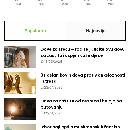
o
Sat
Sun
Mon
Tue
Wed
v
o
r
n
Popularno
Najnovije
o
s
t
Dove za sreću – roditelji, učite ovu dovu
i
za zaštitu i uspjeh vaše djece
15/03/2026
9 Poslanikovih dova protiv anksioznosti
i stresa
23/04/2026
Dova za zaštitu od nesreća i belaja na
putovanju
02/04/2025
Izbor najljepših muslimanskih ženskih