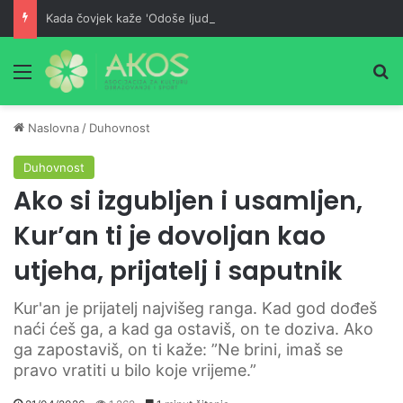
Kada čovjek kaže 'Odoše ljudi u propast!' – tada je on u većoj propasti od njih
Meni
Pr
Naslovna
/
Duhovnost
Duhovnost
Ako si izgubljen i usamljen,
Kur’an ti je dovoljan kao
utjeha, prijatelj i saputnik
Kur'an je prijatelj najvišeg ranga. Kad god dođeš
naći ćeš ga, a kad ga ostaviš, on te doziva. Ako
ga zapostaviš, on ti kaže: ”Ne brini, imaš se
pravo vratiti u bilo koje vrijeme.”