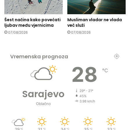
e
i
s
z
t
m
Šest načina kako povećati
Musliman vladar ne vlada
i
e
ljubav među vjernicima
već služi
i
đ
07/08/2026
07/08/2026
s
u
p
j
o
a
s
v
Vremenska prognoza
o
e
b
i
28
n
℃
s
o
n
s
a
t
,
Sarajevo
29º - 21º
b
.
45%
e
.
3.98 km/h
Oblačno
z
.
o
d
g
29
31
34
35
33
℃
℃
℃
℃
℃