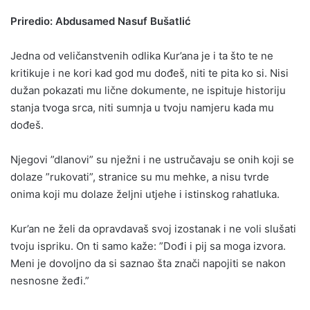
Priredio: Abdusamed Nasuf Bušatlić
Jedna od veličanstvenih odlika Kur’ana je i ta što te ne
kritikuje i ne kori kad god mu dođeš, niti te pita ko si. Nisi
dužan pokazati mu lične dokumente, ne ispituje historiju
stanja tvoga srca, niti sumnja u tvoju namjeru kada mu
dođeš.
Njegovi ”dlanovi” su nježni i ne ustručavaju se onih koji se
dolaze ”rukovati”, stranice su mu mehke, a nisu tvrde
onima koji mu dolaze željni utjehe i istinskog rahatluka.
Kur’an ne želi da opravdavaš svoj izostanak i ne voli slušati
tvoju ispriku. On ti samo kaže: ”Dođi i pij sa moga izvora.
Meni je dovoljno da si saznao šta znači napojiti se nakon
nesnosne žeđi.”