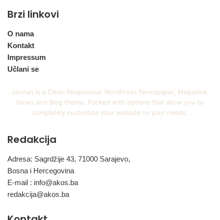
Brzi linkovi
O nama
Kontakt
Impressum
Učlani se
Jannah is a Clean Responsive WordPress Newspaper, Magazine,
News and Blog theme. Packed with options that allow you to
completely customize your website to your needs.
Redakcija
Adresa: Sagrdžije 43, 71000 Sarajevo,
Bosna i Hercegovina
E-mail :
info@akos.ba
redakcija@akos.ba
Kontakt