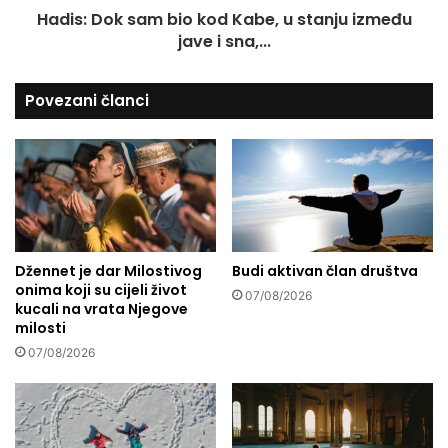
r
Hadis: Dok sam bio kod Kabe, u stanju između
s
o
jave i sna,...
a
i
m
z
b
Povezani članci
v
i
o
o
d
k
i
o
z
d
n
K
a
a
n
b
j
Džennet je dar Milostivog
Budi aktivan član društva
e
onima koji su cijeli život
e
,
07/08/2026
kucali na vrata Njegove
b
u
milosti
e
s
z
07/08/2026
t
s
a
a
n
v
j
j
u