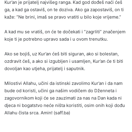
Kur’an je prijatelj najvišeg ranga. Kad god dođeš naći ćeš
ga, a kad ga ostaviš, on te doziva. Ako ga zapostaviš, on ti
kaže: ”Ne brini, imaš se pravo vratiti u bilo koje vrijeme.”
A kad mu se vratiš, on će te dočekati i ”zagrliti” značenjem
koje ti je potrebno upravo sada i u ovom trenutku.
Ako se bojiš, uz Kur’an ćeš biti siguran, ako si bolestan,
ozdravit ćeš, a ako si izgubljen i usamljen, Kur’an će ti biti
dovoljan kao utjeha, prijatelj i saputnik.
Milostivi Allahu, učini da istinski zavolimo Kur’an i da nam
bude od koristi, učini ga našim vodičem do Dženneta i
zagovornikom koji će se zauzimati za nas na Dan kada ni
djeca ni bogatstvo neće ništa koristiti, osim onih koji dođu
Allahu čista srca. Amin!
(saff.ba)