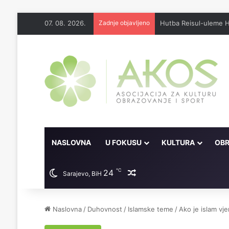
07. 08. 2026.
Zadnje objavljeno
Džennet je dar Milosti
NASLOVNA
U FOKUSU
KULTURA
OBR
℃
24
Random članak
Sarajevo, BiH
Naslovna
/
Duhovnost
/
Islamske teme
/
Ako je islam vje