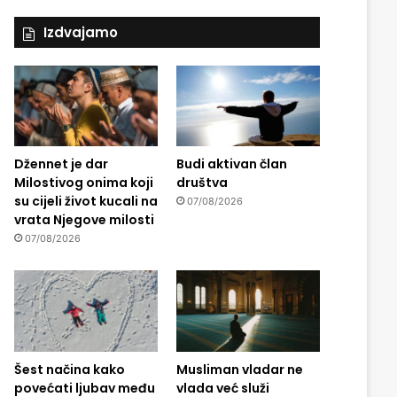
Izdvajamo
Džennet je dar
Budi aktivan član
Milostivog onima koji
društva
su cijeli život kucali na
07/08/2026
vrata Njegove milosti
07/08/2026
Šest načina kako
Musliman vladar ne
povećati ljubav među
vlada već služi