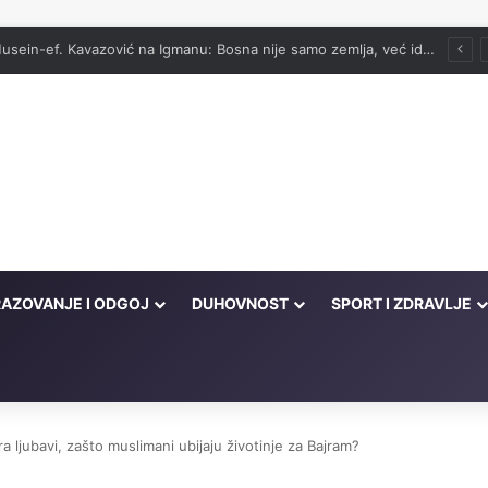
vog onima koji su cijeli život kucali na vrata Njegove milosti
AZOVANJE I ODGOJ
DUHOVNOST
SPORT I ZDRAVLJE
ra ljubavi, zašto muslimani ubijaju životinje za Bajram?