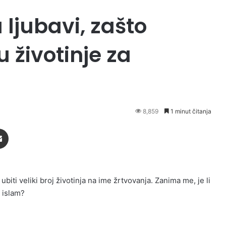
 ljubavi, zašto
 životinje za
8,859
1 minut čitanja
Podijeli putem Emaila
iti veliki broj životinja na ime žrtvovanja. Zanima me, je li
a islam?