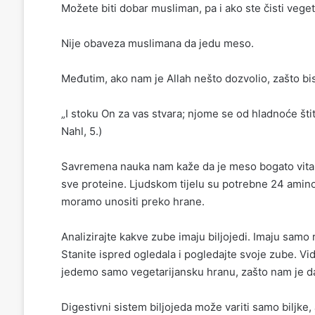
Možete biti dobar musliman, pa i ako ste čisti veget
Nije obaveza muslimana da jedu meso.
Međutim, ako nam je Allah nešto dozvolio, zašto bi
„I stoku On za vas stvara; njome se od hladnoće štiti
Nahl, 5.)
Savremena nauka nam kaže da je meso bogato vitami
sve proteine. Ljudskom tijelu su potrebne 24 aminok
moramo unositi preko hrane.
Analizirajte kakve zube imaju biljojedi. Imaju samo 
Stanite ispred ogledala i pogledajte svoje zube. Vid
jedemo samo vegetarijansku hranu, zašto nam je d
Digestivni sistem biljojeda može variti samo biljk