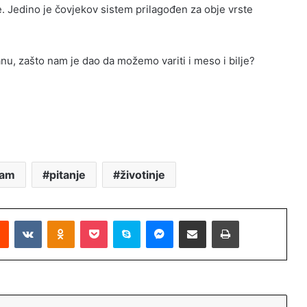
 Jedino je čovjekov sistem prilagođen za obje vrste
u, zašto nam je dao da možemo variti i meso i bilje?
ram
pitanje
životinje
Reddit
VKontakte
Odnoklassniki
Pocket
Skype
Messenger
Podijeli putem Emaila
Printaj