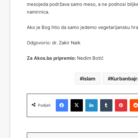
mesojeda podržava samo meso, a ne podnosi biljke.
namirnica.
Ako je Bog htio da samo jedemo vegetarijansku hran
Odgovorio: dr. Zakir Naik
Za Akos.ba pripremio:
Nedim Botić
islam
Kurbanbaj
Facebook
X
LinkedIn
Tumblr
Pinterest
Podijeli