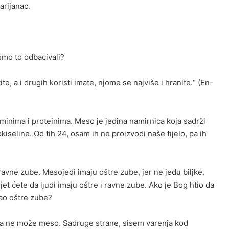
arijanac.
smo to odbacivali?
te, a i drugih koristi imate, njome se najviše i hranite.“ (En-
nima i proteinima. Meso je jedina namirnica koja sadrži
iseline. Od tih 24, osam ih ne proizvodi naše tijelo, pa ih
ravne zube. Mesojedi imaju oštre zube, jer ne jedu biljke.
jet ćete da ljudi imaju oštre i ravne zube. Ako je Bog htio da
ao oštre zube?
e, a ne može meso. Sadruge strane, sisem varenja kod