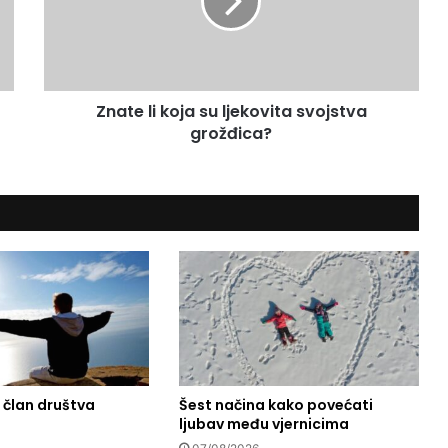
e
l
i
k
o
Znate li koja su ljekovita svojstva
j
grožđica?
a
s
u
l
j
e
k
o
v
i
t
a
s
 član društva
Šest načina kako povećati
v
ljubav među vjernicima
o
j