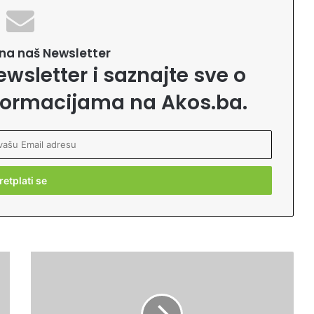
e na naš Newsletter
ewsletter i saznajte sve o
formacijama na Akos.ba.
Z
n
a
t