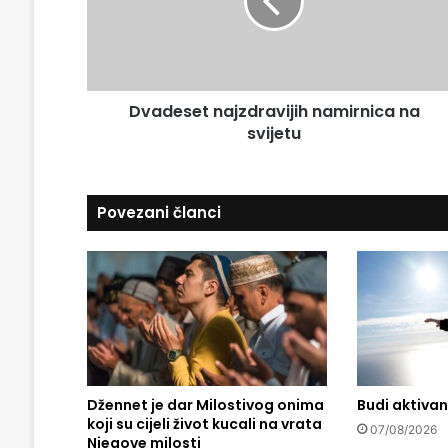
m
e
a
s
i
e
l
t
a
n
d
Dvadeset najzdravijih namirnica na
a
r
svijetu
j
e
z
s
d
u
r
Povezani članci
a
v
i
j
i
h
n
a
m
Džennet je dar Milostivog onima
Budi aktivan
i
koji su cijeli život kucali na vrata
r
07/08/2026
Njegove milosti
n