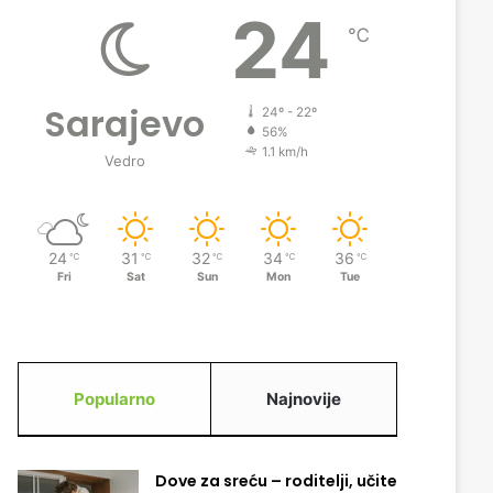
24
℃
Sarajevo
24º - 22º
56%
1.1 km/h
Vedro
24
31
32
34
36
℃
℃
℃
℃
℃
Fri
Sat
Sun
Mon
Tue
Popularno
Najnovije
Dove za sreću – roditelji, učite