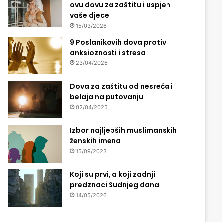
ovu dovu za zaštitu i uspjeh
vaše djece
15/03/2026
9 Poslanikovih dova protiv
anksioznosti i stresa
23/04/2026
Dova za zaštitu od nesreća i
belaja na putovanju
02/04/2025
Izbor najljepših muslimanskih
ženskih imena
15/09/2023
Koji su prvi, a koji zadnji
predznaci Sudnjeg dana
14/05/2026