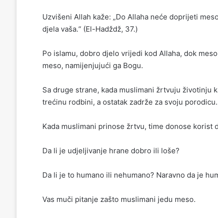
Uzvišeni Allah kaže: „Do Allaha neće doprijeti meso 
djela vaša.“ (El-Hadždž, 37.)
Po islamu, dobro djelo vrijedi kod Allaha, dok meso 
meso, namijenjujući ga Bogu.
Sa druge strane, kada muslimani žrtvuju životinju 
trećinu rodbini, a ostatak zadrže za svoju porodicu.
Kada muslimani prinose žrtvu, time donose korist d
Da li je udjeljivanje hrane dobro ili loše?
Da li je to humano ili nehumano? Naravno da je hu
Vas muči pitanje zašto muslimani jedu meso.